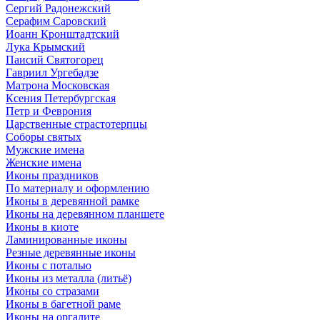
Сергий Радонежский
Серафим Саровский
Иоанн Кронштадтский
Лука Крымский
Паисий Святогорец
Гавриил Ургебадзе
Матрона Московская
Ксения Петербургская
Петр и Феврония
Царственные страстотерпцы
Соборы святых
Мужские имена
Женские имена
Иконы праздников
По материалу и оформлению
Иконы в деревянной рамке
Иконы на деревянном планшете
Иконы в киоте
Ламинированные иконы
Резные деревянные иконы
Иконы с поталью
Иконы из металла (литьё)
Иконы со стразами
Иконы в багетной раме
Иконы на оргалите