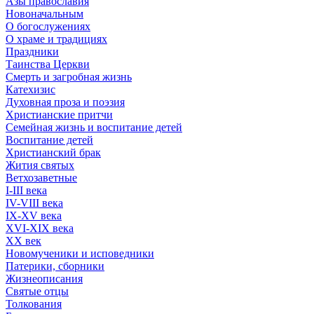
Азы православия
Новоначальным
О богослужениях
О храме и традициях
Праздники
Таинства Церкви
Смерть и загробная жизнь
Катехизис
Духовная проза и поэзия
Христианские притчи
Семейная жизнь и воспитание детей
Воспитание детей
Христианский брак
Жития святых
Ветхозаветные
I-III века
IV-VIII века
IX-XV века
XVI-XIX века
XX век
Новомученики и исповедники
Патерики, сборники
Жизнеописания
Святые отцы
Толкования