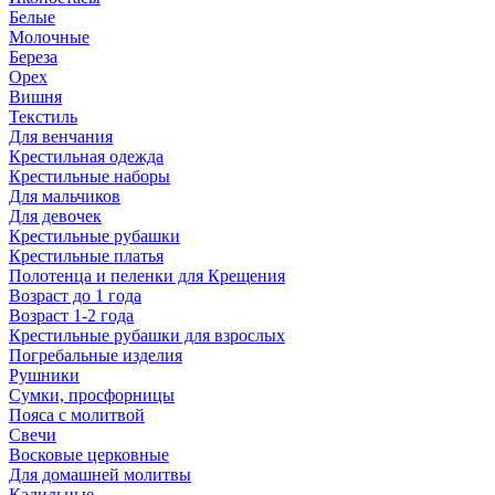
Белые
Молочные
Береза
Орех
Вишня
Текстиль
Для венчания
Крестильная одежда
Крестильные наборы
Для мальчиков
Для девочек
Крестильные рубашки
Крестильные платья
Полотенца и пеленки для Крещения
Возраст до 1 года
Возраст 1-2 года
Крестильные рубашки для взрослых
Погребальные изделия
Рушники
Сумки, просфорницы
Пояса с молитвой
Свечи
Восковые церковные
Для домашней молитвы
Кадильные