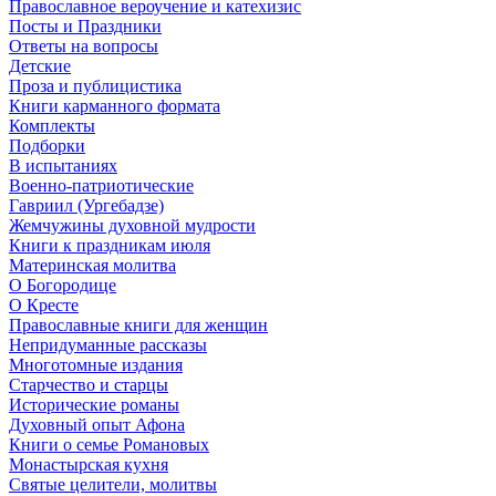
Православное вероучение и катехизис
Посты и Праздники
Ответы на вопросы
Детские
Проза и публицистика
Книги карманного формата
Комплекты
Подборки
В испытаниях
Военно-патриотические
Гавриил (Ургебадзе)
Жемчужины духовной мудрости
Книги к праздникам июля
Материнская молитва
О Богородице
О Кресте
Православные книги для женщин
Непридуманные рассказы
Многотомные издания
Старчество и старцы
Исторические романы
Духовный опыт Афона
Книги о семье Романовых
Монастырская кухня
Святые целители, молитвы