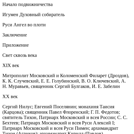
Начало подвижничества
Игумен Духовный собиратель
Руси Ангел во плоти
Заключение
Приложение
Свет сквозь века
XIX век
Митрополит Московский и Коломенский Филарет (Дроздов),
К. К. Случевский, Е. Е. Голубинский, В. О. Ключевский, А.
Н. Муравьев, священник Сергий Булгаков, И. Е. Забелин
XX век
Сергий Нилус; Евгений Поселянин; монахиня Таисия
(Карцова); священник Павел Флоренский; Г. П. Федотов;
святитель Тихон, Патриарх Московский и всея России; С. С.
Бехтеев; Патриарх Московский и всея Руси Алексий I;
Патриарх Московский и всея Руси Пимен; архимандрит
Тихон (Агриков); архимандрит Кирилл (Павлов)