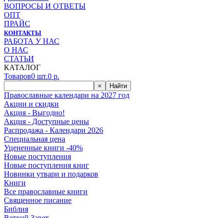
ВОПРОСЫ И ОТВЕТЫ
ОПТ
ПРАЙС
КОНТАКТЫ
РАБОТА У НАС
О НАС
СТАТЬИ
КАТАЛОГ
Товаров
0
шт.
0
р.
×
Найти
Православные календари на 2027 год
Акции и скидки
Акция - Выгодно!
Акция - Доступные цены
Распродажа - Календари 2026
Специальная цена
Уцененные книги -40%
Новые поступления
Новые поступления книг
Новинки утвари и подарков
Книги
Все православные книги
Священное писание
Библия
Ветхий Завет