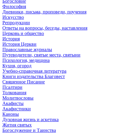
Богословие
Философия
Дневники, письма, проповеди, поучения
Искусство
Репродукции
Ответы на вопросы, беседы, наставления
Церковь и общество
История
История Церкви
Православные журналы
Путеводители, святые места, святыни
Психология, медицина
Кухня, огород
Учебно-справочная литература
Книги издательства Благовест
Священное Писание
Псалтири
Толкования
Молитвословы
Акафисты
Акафистники
Каноны
Духовная жизнь и аскетика
Жития святых
Богослужение и Таинства