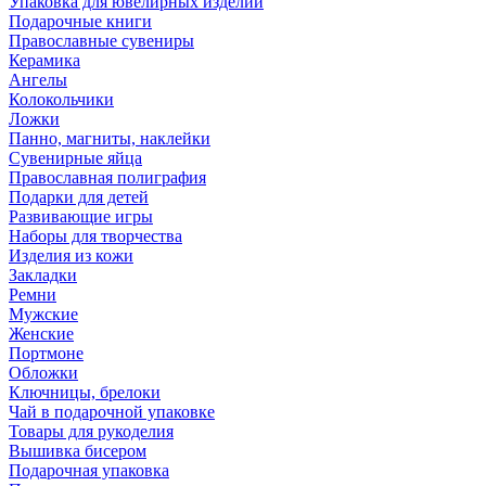
Упаковка для ювелирных изделий
Подарочные книги
Православные сувениры
Керамика
Ангелы
Колокольчики
Ложки
Панно, магниты, наклейки
Сувенирные яйца
Православная полиграфия
Подарки для детей
Развивающие игры
Наборы для творчества
Изделия из кожи
Закладки
Ремни
Мужские
Женские
Портмоне
Обложки
Ключницы, брелоки
Чай в подарочной упаковке
Товары для рукоделия
Вышивка бисером
Подарочная упаковка