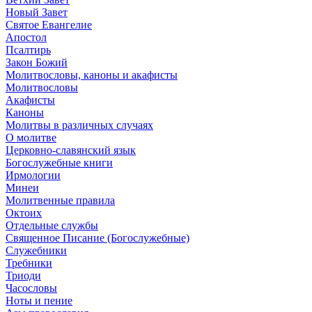
Новый Завет
Святое Евангелие
Апостол
Псалтирь
Закон Божий
Молитвословы, каноны и акафисты
Молитвословы
Акафисты
Каноны
Молитвы в различных случаях
О молитве
Церковно-славянский язык
Богослужебные книги
Ирмологии
Минеи
Молитвенные правила
Октоих
Отдельные службы
Священное Писание (Богослужебные)
Служебники
Требники
Триоди
Часословы
Ноты и пение