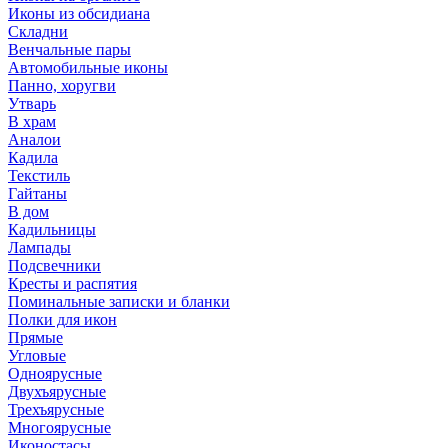
Иконы из обсидиана
Складни
Венчальные пары
Автомобильные иконы
Панно, хоругви
Утварь
В храм
Аналои
Кадила
Текстиль
Гайтаны
В дом
Кадильницы
Лампады
Подсвечники
Кресты и распятия
Поминальные записки и бланки
Полки для икон
Прямые
Угловые
Одноярусные
Двухъярусные
Трехъярусные
Многоярусные
Иконостасы