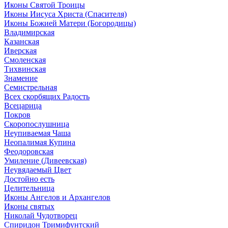
Иконы Святой Троицы
Иконы Иисуса Христа (Спасителя)
Иконы Божией Матери (Богородицы)
Владимирская
Казанская
Иверская
Смоленская
Тихвинская
Знамение
Семистрельная
Всех скорбящих Радость
Всецарица
Покров
Скоропослушница
Неупиваемая Чаша
Неопалимая Купина
Феодоровская
Умиление (Дивеевская)
Неувядаемый Цвет
Достойно есть
Целительница
Иконы Ангелов и Архангелов
Иконы святых
Николай Чудотворец
Спиридон Тримифунтский