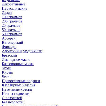
Декоративные
Иерусалимские
Ладан
100 граммов
200 граммов
25 граммов
50 граммов
500 граммов
Ассорти
Ватопедский
Фиваида
Афонский Праздничный
Братский
Лампадное масло
Благовонные масла
Уголь
Киоты
Четки
Православные подарки
Ювелирные изделия
Нательные кресты
Иконы-подвески
С позолотой
Без позолоты