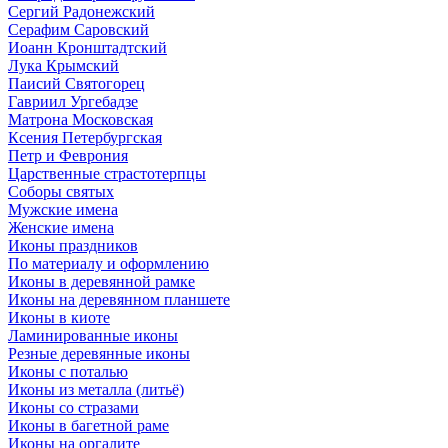
Сергий Радонежский
Серафим Саровский
Иоанн Кронштадтский
Лука Крымский
Паисий Святогорец
Гавриил Ургебадзе
Матрона Московская
Ксения Петербургская
Петр и Феврония
Царственные страстотерпцы
Соборы святых
Мужские имена
Женские имена
Иконы праздников
По материалу и оформлению
Иконы в деревянной рамке
Иконы на деревянном планшете
Иконы в киоте
Ламинированные иконы
Резные деревянные иконы
Иконы с поталью
Иконы из металла (литьё)
Иконы со стразами
Иконы в багетной раме
Иконы на оргалите