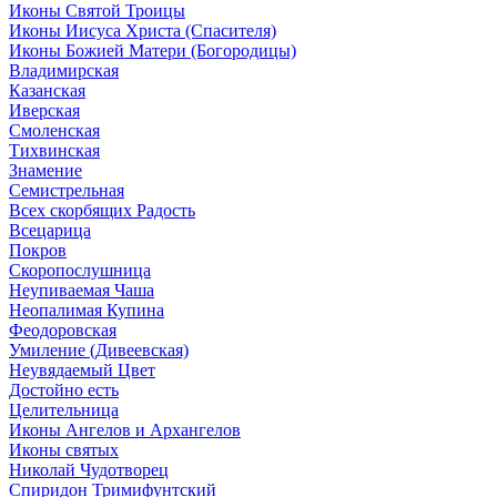
Иконы Святой Троицы
Иконы Иисуса Христа (Спасителя)
Иконы Божией Матери (Богородицы)
Владимирская
Казанская
Иверская
Смоленская
Тихвинская
Знамение
Семистрельная
Всех скорбящих Радость
Всецарица
Покров
Скоропослушница
Неупиваемая Чаша
Неопалимая Купина
Феодоровская
Умиление (Дивеевская)
Неувядаемый Цвет
Достойно есть
Целительница
Иконы Ангелов и Архангелов
Иконы святых
Николай Чудотворец
Спиридон Тримифунтский