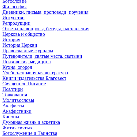
Богословие
Философия
Дневники, письма, проповеди, поучения
Искусство
Репродукции
Ответы на вопросы, беседы, наставления
Церковь и общество
История
История Церкви
Православные журналы
Путеводители, святые места, святыни
Психология, медицина
Кухня, огород
Учебно-справочная литература
Книги издательства Благовест
Священное Писание
Псалтири
Толкования
Молитвословы
Акафисты
Акафистники
Каноны
Духовная жизнь и аскетика
Жития святых
Богослужение и Таинства