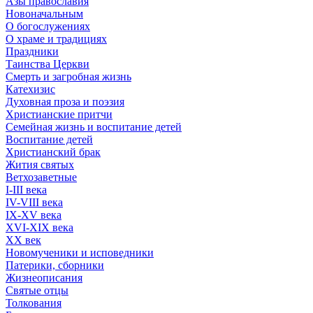
Азы православия
Новоначальным
О богослужениях
О храме и традициях
Праздники
Таинства Церкви
Смерть и загробная жизнь
Катехизис
Духовная проза и поэзия
Христианские притчи
Семейная жизнь и воспитание детей
Воспитание детей
Христианский брак
Жития святых
Ветхозаветные
I-III века
IV-VIII века
IX-XV века
XVI-XIX века
XX век
Новомученики и исповедники
Патерики, сборники
Жизнеописания
Святые отцы
Толкования