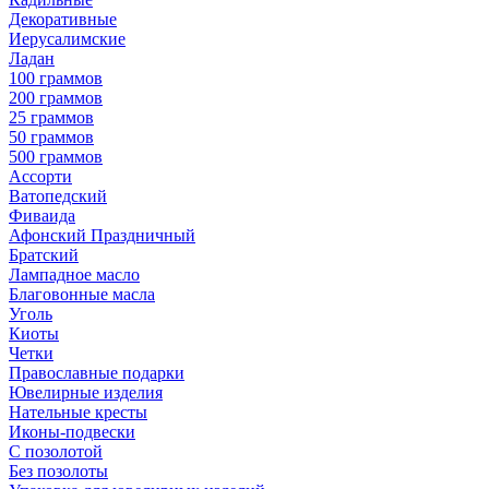
Декоративные
Иерусалимские
Ладан
100 граммов
200 граммов
25 граммов
50 граммов
500 граммов
Ассорти
Ватопедский
Фиваида
Афонский Праздничный
Братский
Лампадное масло
Благовонные масла
Уголь
Киоты
Четки
Православные подарки
Ювелирные изделия
Нательные кресты
Иконы-подвески
С позолотой
Без позолоты