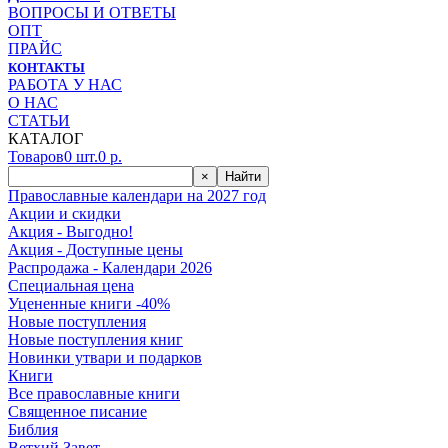
ВОПРОСЫ И ОТВЕТЫ
ОПТ
ПРАЙС
КОНТАКТЫ
РАБОТА У НАС
О НАС
СТАТЬИ
КАТАЛОГ
Товаров
0
шт.
0
р.
×
Найти
Православные календари на 2027 год
Акции и скидки
Акция - Выгодно!
Акция - Доступные цены
Распродажа - Календари 2026
Специальная цена
Уцененные книги -40%
Новые поступления
Новые поступления книг
Новинки утвари и подарков
Книги
Все православные книги
Священное писание
Библия
Ветхий Завет