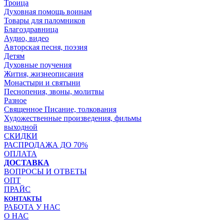
Троица
Духовная помощь воинам
Товары для паломников
Благоздравница
Аудио, видео
Авторская песня, поэзия
Детям
Духовные поучения
Жития, жизнеописания
Монастыри и святыни
Песнопения, звоны, молитвы
Разное
Священное Писание, толкования
Художественные произведения, фильмы
выходной
СКИДКИ
РАСПРОДАЖА ДО 70%
ОПЛАТА
ДОСТАВКА
ВОПРОСЫ И ОТВЕТЫ
ОПТ
ПРАЙС
КОНТАКТЫ
РАБОТА У НАС
О НАС