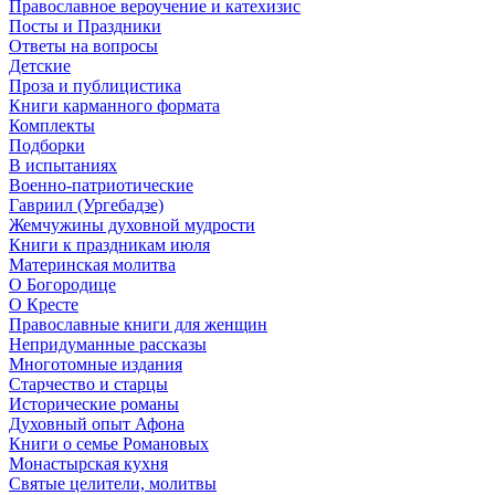
Православное вероучение и катехизис
Посты и Праздники
Ответы на вопросы
Детские
Проза и публицистика
Книги карманного формата
Комплекты
Подборки
В испытаниях
Военно-патриотические
Гавриил (Ургебадзе)
Жемчужины духовной мудрости
Книги к праздникам июля
Материнская молитва
О Богородице
О Кресте
Православные книги для женщин
Непридуманные рассказы
Многотомные издания
Старчество и старцы
Исторические романы
Духовный опыт Афона
Книги о семье Романовых
Монастырская кухня
Святые целители, молитвы