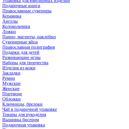
Упаковка для ювелирных изделий
Подарочные книги
Православные сувениры
Керамика
Ангелы
Колокольчики
Ложки
Панно, магниты, наклейки
Сувенирные яйца
Православная полиграфия
Подарки для детей
Развивающие игры
Наборы для творчества
Изделия из кожи
Закладки
Ремни
Мужские
Женские
Портмоне
Обложки
Ключницы, брелоки
Чай в подарочной упаковке
Товары для рукоделия
Вышивка бисером
Подарочная упаковка