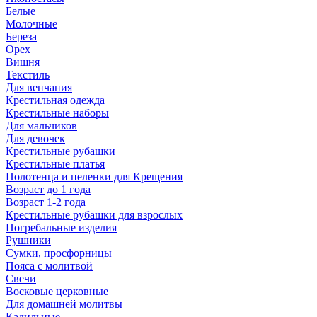
Белые
Молочные
Береза
Орех
Вишня
Текстиль
Для венчания
Крестильная одежда
Крестильные наборы
Для мальчиков
Для девочек
Крестильные рубашки
Крестильные платья
Полотенца и пеленки для Крещения
Возраст до 1 года
Возраст 1-2 года
Крестильные рубашки для взрослых
Погребальные изделия
Рушники
Сумки, просфорницы
Пояса с молитвой
Свечи
Восковые церковные
Для домашней молитвы
Кадильные