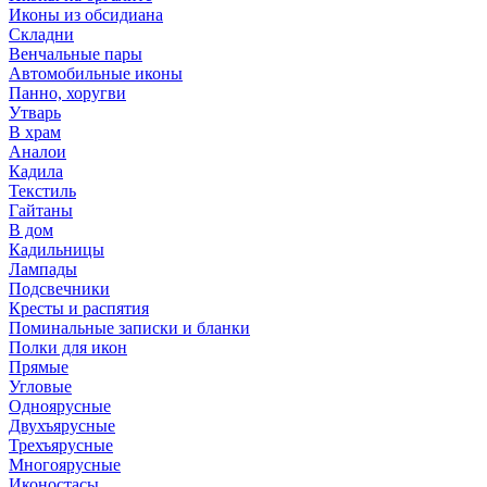
Иконы из обсидиана
Складни
Венчальные пары
Автомобильные иконы
Панно, хоругви
Утварь
В храм
Аналои
Кадила
Текстиль
Гайтаны
В дом
Кадильницы
Лампады
Подсвечники
Кресты и распятия
Поминальные записки и бланки
Полки для икон
Прямые
Угловые
Одноярусные
Двухъярусные
Трехъярусные
Многоярусные
Иконостасы