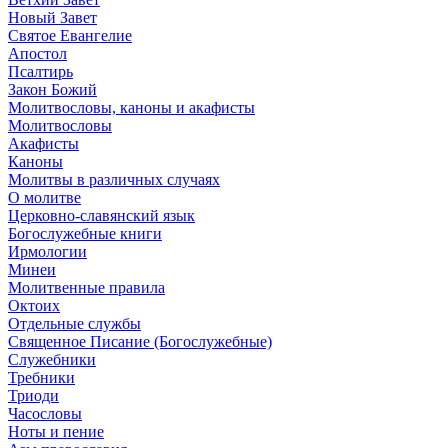
Новый Завет
Святое Евангелие
Апостол
Псалтирь
Закон Божий
Молитвословы, каноны и акафисты
Молитвословы
Акафисты
Каноны
Молитвы в различных случаях
О молитве
Церковно-славянский язык
Богослужебные книги
Ирмологии
Минеи
Молитвенные правила
Октоих
Отдельные службы
Священное Писание (Богослужебные)
Служебники
Требники
Триоди
Часословы
Ноты и пение