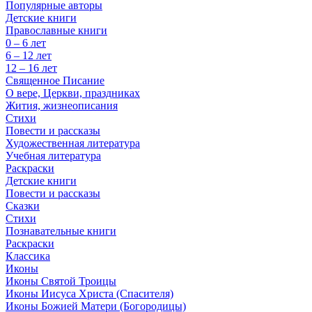
Популярные авторы
Детские книги
Православные книги
0 – 6 лет
6 – 12 лет
12 – 16 лет
Священное Писание
О вере, Церкви, праздниках
Жития, жизнеописания
Стихи
Повести и рассказы
Художественная литература
Учебная литература
Раскраски
Детские книги
Повести и рассказы
Сказки
Стихи
Познавательные книги
Раскраски
Классика
Иконы
Иконы Святой Троицы
Иконы Иисуса Христа (Спасителя)
Иконы Божией Матери (Богородицы)