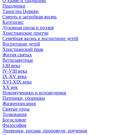
О храме и традициях
Праздники
Таинства Церкви
Смерть и загробная жизнь
Катехизис
Духовная проза и поэзия
Христианские притчи
Семейная жизнь и воспитание детей
Воспитание детей
Христианский брак
Жития святых
Ветхозаветные
I-III века
IV-VIII века
IX-XV века
XVI-XIX века
XX век
Новомученики и исповедники
Патерики, сборники
Жизнеописания
Святые отцы
Толкования
Богословие
Философия
Дневники, письма, проповеди, поучения