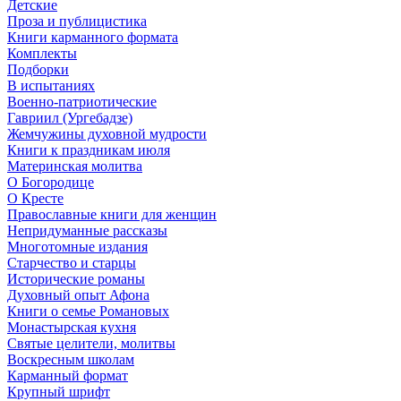
Детские
Проза и публицистика
Книги карманного формата
Комплекты
Подборки
В испытаниях
Военно-патриотические
Гавриил (Ургебадзе)
Жемчужины духовной мудрости
Книги к праздникам июля
Материнская молитва
О Богородице
О Кресте
Православные книги для женщин
Непридуманные рассказы
Многотомные издания
Старчество и старцы
Исторические романы
Духовный опыт Афона
Книги о семье Романовых
Монастырская кухня
Святые целители, молитвы
Воскресным школам
Карманный формат
Крупный шрифт