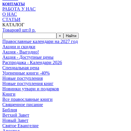
КОНТАКТЫ
РАБОТА У НАС
О НАС
СТАТЬИ
КАТАЛОГ
Товаров
0
шт.
0
р.
×
Найти
Православные календари на 2027 год
Акции и скидки
Акция - Выгодно!
Акция - Доступные цены
Распродажа - Календари 2026
Специальная цена
Уцененные книги -40%
Новые поступления
Новые поступления книг
Новинки утвари и подарков
Книги
Все православные книги
Священное писание
Библия
Ветхий Завет
Новый Завет
Святое Евангелие
Апостол