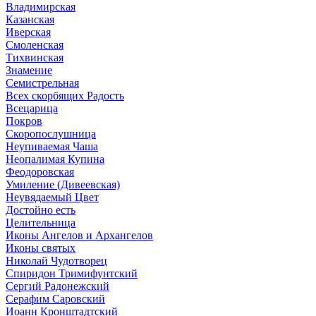
Владимирская
Казанская
Иверская
Смоленская
Тихвинская
Знамение
Семистрельная
Всех скорбящих Радость
Всецарица
Покров
Скоропослушница
Неупиваемая Чаша
Неопалимая Купина
Феодоровская
Умиление (Дивеевская)
Неувядаемый Цвет
Достойно есть
Целительница
Иконы Ангелов и Архангелов
Иконы святых
Николай Чудотворец
Спиридон Тримифунтский
Сергий Радонежский
Серафим Саровский
Иоанн Кронштадтский