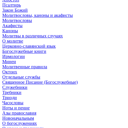
Псалтирь
Закон Божий
Молитвословы, каноны и акафисты
Молитвословы
Акафисты
Каноны
Молитвы в различных случаях
О молитве
Церковно-славянский язык
Богослужебные книги
Ирмологии
Минеи
Молитвенные правила
Октоих
Отдельные службы
Священное Писание (Богослужебные)
Служебники
Требники
Триоди
Часословы
Ноты и пение
Азы православия
Новоначальным
О богослужениях