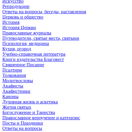
Искусство
Репродукции
Ответы на вопросы, беседы, наставления
Церковь и общество
История
История Церкви
Православные журналы
Путеводители, святые места, святыни
Психология, медицина
Кухня, огород
Учебно-справочная литература
Книги издательства Благовест
Священное Писание
Псалтири
Толкования
Молитвословы
Акафисты
Акафистники
Каноны
Духовная жизнь и аскетика
Жития святых
Богослужение и Таинства
Православное вероучение и катехизис
Посты и Праздники
Ответы на вопросы