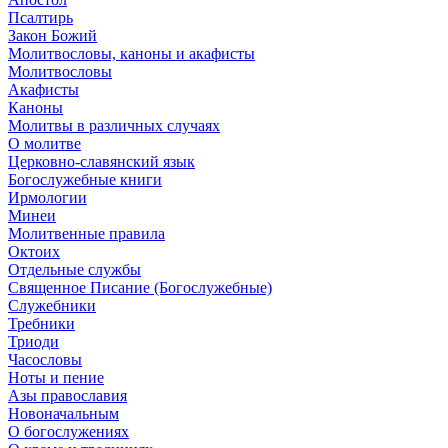
Псалтирь
Закон Божий
Молитвословы, каноны и акафисты
Молитвословы
Акафисты
Каноны
Молитвы в различных случаях
О молитве
Церковно-славянский язык
Богослужебные книги
Ирмологии
Минеи
Молитвенные правила
Октоих
Отдельные службы
Священное Писание (Богослужебные)
Служебники
Требники
Триоди
Часословы
Ноты и пение
Азы православия
Новоначальным
О богослужениях