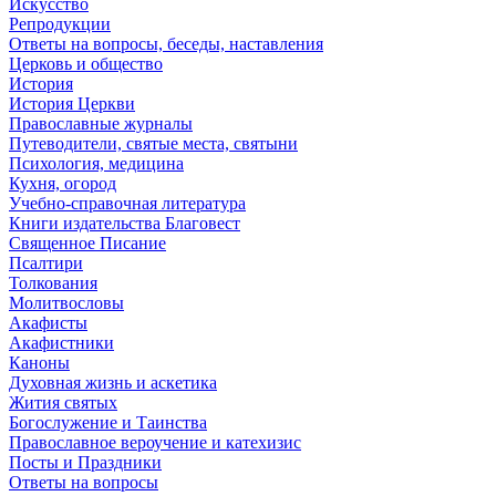
Искусство
Репродукции
Ответы на вопросы, беседы, наставления
Церковь и общество
История
История Церкви
Православные журналы
Путеводители, святые места, святыни
Психология, медицина
Кухня, огород
Учебно-справочная литература
Книги издательства Благовест
Священное Писание
Псалтири
Толкования
Молитвословы
Акафисты
Акафистники
Каноны
Духовная жизнь и аскетика
Жития святых
Богослужение и Таинства
Православное вероучение и катехизис
Посты и Праздники
Ответы на вопросы