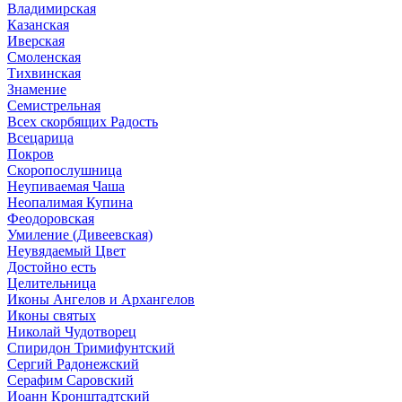
Владимирская
Казанская
Иверская
Смоленская
Тихвинская
Знамение
Семистрельная
Всех скорбящих Радость
Всецарица
Покров
Скоропослушница
Неупиваемая Чаша
Неопалимая Купина
Феодоровская
Умиление (Дивеевская)
Неувядаемый Цвет
Достойно есть
Целительница
Иконы Ангелов и Архангелов
Иконы святых
Николай Чудотворец
Спиридон Тримифунтский
Сергий Радонежский
Серафим Саровский
Иоанн Кронштадтский