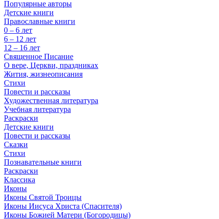
Популярные авторы
Детские книги
Православные книги
0 – 6 лет
6 – 12 лет
12 – 16 лет
Священное Писание
О вере, Церкви, праздниках
Жития, жизнеописания
Стихи
Повести и рассказы
Художественная литература
Учебная литература
Раскраски
Детские книги
Повести и рассказы
Сказки
Стихи
Познавательные книги
Раскраски
Классика
Иконы
Иконы Святой Троицы
Иконы Иисуса Христа (Спасителя)
Иконы Божией Матери (Богородицы)