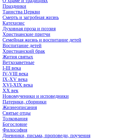
О храме и традициях
Праздники
Таинства Церкви
Смерть и загробная жизнь
Катехизис
Духовная проза и поэзия
Христианские притчи
Семейная жизнь и воспитание детей
Воспитание детей
Христианский брак
Жития святых
Ветхозаветные
I-III века
IV-VIII века
IX-XV века
XVI-XIX века
XX век
Новомученики и исповедники
Патерики, сборники
Жизнеописания
Святые отцы
Толкования
Богословие
Философия
Дневники, письма, проповеди, поучения