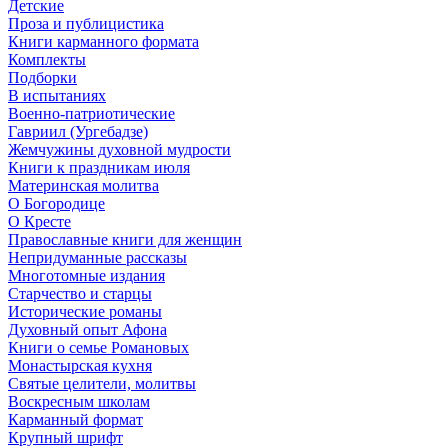
Детские
Проза и публицистика
Книги карманного формата
Комплекты
Подборки
В испытаниях
Военно-патриотические
Гавриил (Ургебадзе)
Жемчужины духовной мудрости
Книги к праздникам июля
Материнская молитва
О Богородице
О Кресте
Православные книги для женщин
Непридуманные рассказы
Многотомные издания
Старчество и старцы
Исторические романы
Духовный опыт Афона
Книги о семье Романовых
Монастырская кухня
Святые целители, молитвы
Воскресным школам
Карманный формат
Крупный шрифт