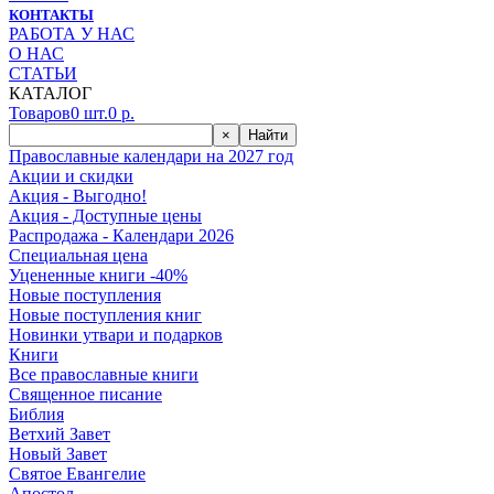
КОНТАКТЫ
РАБОТА У НАС
О НАС
СТАТЬИ
КАТАЛОГ
Товаров
0
шт.
0
р.
×
Найти
Православные календари на 2027 год
Акции и скидки
Акция - Выгодно!
Акция - Доступные цены
Распродажа - Календари 2026
Специальная цена
Уцененные книги -40%
Новые поступления
Новые поступления книг
Новинки утвари и подарков
Книги
Все православные книги
Священное писание
Библия
Ветхий Завет
Новый Завет
Святое Евангелие
Апостол