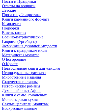
Посты и Праздники
Ответы на вопросы
Детские
Проза и публицистика
Книги карманного формата
Комплекты
Подборки
В испытаниях
Военно-патриотические
Гавриил (Ургебадзе)
Жемчужины духовной мудрости
Книги к праздникам июля
Материнская молитва
О Богородице
О Кресте
Православные книги для женщин
Непридуманные рассказы
Многотомные издания
Старчество и старцы
Исторические романы
Духовный опыт Афона
Книги о семье Романовых
Монастырская кухня
Святые целители, молитвы
Воскресным школам