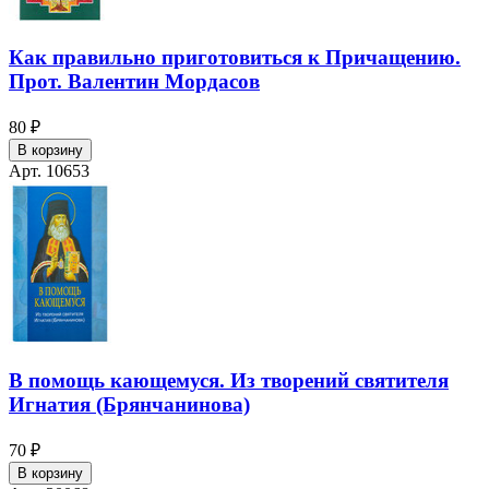
Как правильно приготовиться к Причащению.
Прот. Валентин Мордасов
80 ₽
В корзину
Арт. 10653
В помощь кающемуся. Из творений святителя
Игнатия (Брянчанинова)
70 ₽
В корзину