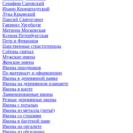
Серафим Саровский
Иоанн Кронштадтский
Лука Крымский
Паисий Святогорец
Гавриил Ургебадзе
Матрона Московская
Ксения Петербургская
Петр и Феврония
Царственные страстотерпцы
Соборы святых
Мужские имена
Женские имена
Иконы праздников
По материалу и оформлению
Иконы в деревянной рамке
Иконы на деревянном планшете
Иконы в киоте
Ламинированные иконы
Резные деревянные иконы
Иконы с поталью
Иконы из металла (литьё)
Иконы со стразами
Иконы в багетной раме
Иконы на оргалите
Иконы из обсидиана