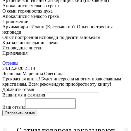
Архиепископ Иоанн Сан-Францисский (Шаховской)
Апокалипсис мелкого греха
О семи горячностях духа
Апокалипсис мелкого греха
Приложение
Архимандрит Иоанн (Крестьянкин). Опыт построения
исповеди
Опыт построения исповеди по десяти заповедям
Краткое исповедание грехов
Исповедные листки
Примечания
Отзывы
24.12.2020 21:14
Черненко Марианна Олеговна
Прекрасная книга! Будет интересна многим православным
христианам. Всем рекомендую приобрести эту книгу!
Добавить отзыв
Ваши имя и фамилия
Ваш отзыв:
С этим товаром заказывают