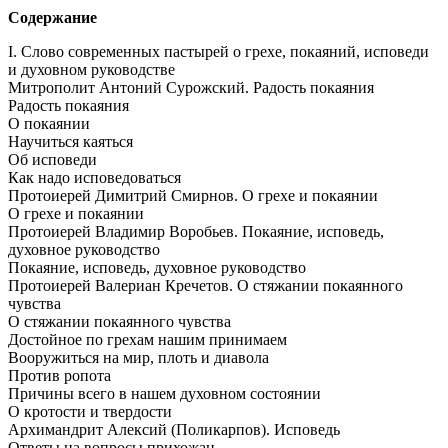
Содержание
I. Слово современных пастырей о грехе, покаяний, исповеди
и духовном руководстве
Митрополит Антоний Сурожский. Радость покаяния
Радость покаяния
О покаянии
Научиться каяться
Об исповеди
Как надо исповедоваться
Протоиерей Димитрий Смирнов. О грехе и покаянии
О грехе и покаянии
Протоиерей Владимир Воробьев. Покаяние, исповедь,
духовное руководство
Покаяние, исповедь, духовное руководство
Протоиерей Валериан Кречетов. О стяжании покаянного
чувства
О стяжании покаянного чувства
Достойное по грехам нашим принимаем
Вооружиться на мир, плоть и диавола
Против ропота
Причины всего в нашем духовном состоянии
О кротости и твердости
Архимандрит Алексий (Поликарпов). Исповедь
Ответы на вопросы прихожан