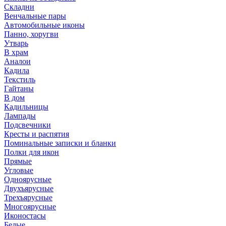
Складни
Венчальные пары
Автомобильные иконы
Панно, хоругви
Утварь
В храм
Аналои
Кадила
Текстиль
Гайтаны
В дом
Кадильницы
Лампады
Подсвечники
Кресты и распятия
Поминальные записки и бланки
Полки для икон
Прямые
Угловые
Одноярусные
Двухъярусные
Трехъярусные
Многоярусные
Иконостасы
Белые