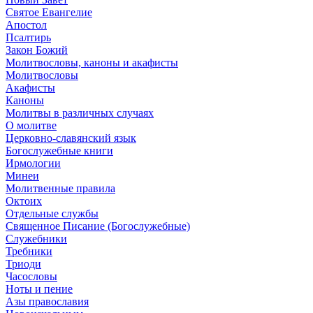
Святое Евангелие
Апостол
Псалтирь
Закон Божий
Молитвословы, каноны и акафисты
Молитвословы
Акафисты
Каноны
Молитвы в различных случаях
О молитве
Церковно-славянский язык
Богослужебные книги
Ирмологии
Минеи
Молитвенные правила
Октоих
Отдельные службы
Священное Писание (Богослужебные)
Служебники
Требники
Триоди
Часословы
Ноты и пение
Азы православия