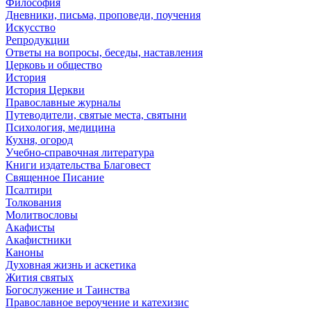
Философия
Дневники, письма, проповеди, поучения
Искусство
Репродукции
Ответы на вопросы, беседы, наставления
Церковь и общество
История
История Церкви
Православные журналы
Путеводители, святые места, святыни
Психология, медицина
Кухня, огород
Учебно-справочная литература
Книги издательства Благовест
Священное Писание
Псалтири
Толкования
Молитвословы
Акафисты
Акафистники
Каноны
Духовная жизнь и аскетика
Жития святых
Богослужение и Таинства
Православное вероучение и катехизис