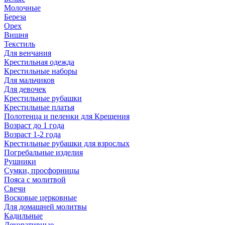
Молочные
Береза
Орех
Вишня
Текстиль
Для венчания
Крестильная одежда
Крестильные наборы
Для мальчиков
Для девочек
Крестильные рубашки
Крестильные платья
Полотенца и пеленки для Крещения
Возраст до 1 года
Возраст 1-2 года
Крестильные рубашки для взрослых
Погребальные изделия
Рушники
Сумки, просфорницы
Пояса с молитвой
Свечи
Восковые церковные
Для домашней молитвы
Кадильные
Декоративные