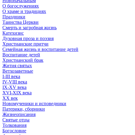
Новоначальным
О богослужениях
О храме и традициях
Праздники
Таинства Церкви
Смерть и загробная жизнь
Катехизис
Духовная проза и поэзия
Христианские притчи
Семейная жизнь и воспитание детей
Воспитание детей
Христианский брак
Жития святых
Ветхозаветные
I-III века
IV-VIII века
IX-XV века
XVI-XIX века
XX век
Новомученики и исповедники
Патерики, сборники
Жизнеописания
Святые отцы
Толкования
Богословие