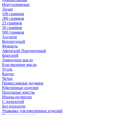
Иерусалимские
Ладан
100 граммов
200 граммов
25 граммов
50 граммов
500 граммов
Ассорти
Ватопедский
Фиваида
Афонский Праздничный
Братский
Лампадное масло
Благовонные масла
Уголь
Киоты
Четки
Православные подарки
Ювелирные изделия
Нательные кресты
Иконы-подвески
С позолотой
Без позолоты
Упаковка для ювелирных изделий