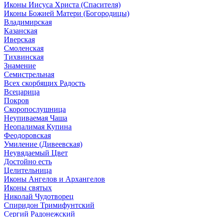
Иконы Иисуса Христа (Спасителя)
Иконы Божией Матери (Богородицы)
Владимирская
Казанская
Иверская
Смоленская
Тихвинская
Знамение
Семистрельная
Всех скорбящих Радость
Всецарица
Покров
Скоропослушница
Неупиваемая Чаша
Неопалимая Купина
Феодоровская
Умиление (Дивеевская)
Неувядаемый Цвет
Достойно есть
Целительница
Иконы Ангелов и Архангелов
Иконы святых
Николай Чудотворец
Спиридон Тримифунтский
Сергий Радонежский