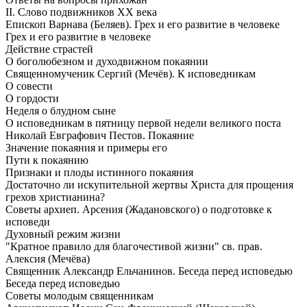
II. Слово подвижников ХХ века
Епископ Варнава (Беляев). Грех и его развитие в человеке
Грех и его развитие в человеке
Действие страстей
О боголюбезном и духодвижном покаянии
Священномученик Сергий (Мечёв). К исповедникам
О совести
О гордости
Неделя о блудном сыне
О исповедникам в пятницу первой недели великого поста
Николай Евграфович Пестов. Покаяние
Значение покаяния и примеры его
Пути к покаянию
Признаки и плоды истинного покаяния
Достаточно ли искупительной жертвы Христа для прощения
грехов христианина?
Советы архиеп. Арсения (Жадановского) о подготовке к
исповеди
Духовный режим жизни
"Кратное правило для благочестивой жизни" св. прав.
Алексия (Мечёва)
Священник Александр Ельчанинов. Беседа перед исповедью
Беседа перед исповедью
Советы молодым священникам