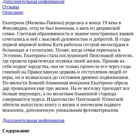
Дополнительная информация
Отзывы
Описание
Екатерина (Малкова-Панина) родилась в конце 19 века в
Финляндии, отец ее был военным, а мать из дворянской
семьи. Светская образованность и знание иностранных языков
сочетались в ней с высокой духовностью и добротой. В годы
первой мировой войны Катя работала сестрой милосердия в
больницах и госпиталях. Позже, когда семья переехала в
Эстонию, Екатерина стала послушницей Пюхтицкой обители,
где провела практически полвека своей жизни. Приняв на
себя подвиг юродства, она не только пронесла его через годы
гонений на Православную церковь и отступления людей от
веры, но и возвысилась до состояния древних подвижников.
По милости Божией блаженная монахиня Екатерина обрела
дар провидения еще при жизни. На ее могилку приходит все
больше верующих, а по молитвам блаженной старицы
совершаются чудеса. Издательство Пюхтицкой Успенской
обители выпустило книгу о жизни и иноческом подвиге
монахини, дополненную уникальным фотоматериалом.
Дополнительная информация
Содержание