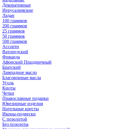
Декоративные
Иерусалимские
Ладан
100 граммов
200 граммов
25 граммов
50 граммов
500 граммов
Ассорти
Ватопедский
Фиваида
Афонский Праздничный
Братский
Лампадное масло
Благовонные масла
Уголь
Киоты
Четки
Православные подарки
Ювелирные изделия
Нательные кресты
Иконы-подвески
С позолотой
Без позолоты