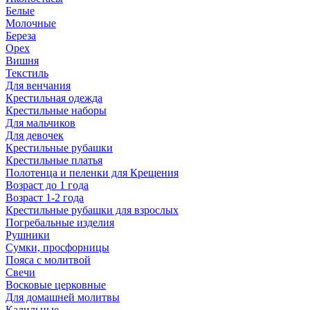
Белые
Молочные
Береза
Орех
Вишня
Текстиль
Для венчания
Крестильная одежда
Крестильные наборы
Для мальчиков
Для девочек
Крестильные рубашки
Крестильные платья
Полотенца и пеленки для Крещения
Возраст до 1 года
Возраст 1-2 года
Крестильные рубашки для взрослых
Погребальные изделия
Рушники
Сумки, просфорницы
Пояса с молитвой
Свечи
Восковые церковные
Для домашней молитвы
Кадильные