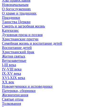
Азы православия
Новоначальным
О богослужениях
О храме и традициях
Праздники
Таинства Церкви
Смерть и загробная жизнь
Катехизис
Духовная проза и поэзия
Христианские притчи
Семейная жизнь и воспитание детей
Воспитание детей
Христианский брак
Жития святых
Ветхозаветные
I-III века
IV-VIII века
IX-XV века
XVI-XIX века
XX век
Новомученики и исповедники
Патерики, сборники
Жизнеописания
Святые отцы
Толкования