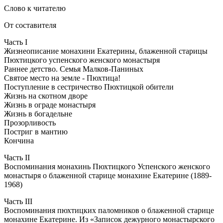
Слово к читателю
От составителя
Часть I
Жизнеописание монахини Екатерины, блаженной старицы
Пюхтицкого успенского женского монастыря
Раннее детство. Семья Малков-Паниных
Святое место на земле - Пюхтица!
Поступление в сестричество Пюхтицкой обители
Жизнь на скотном дворе
Жизнь в ограде монастыря
Жизнь в богадельне
Прозорливость
Постриг в мантию
Кончина
Часть II
Воспоминания монахинь Пюхтицкого Успенского женского
монастыря о блаженной старице монахине Екатерине (1889-
1968)
Часть III
Воспоминания пюхтицких паломников о блаженной старице
монахине Екатерине. Из «Записок дежурного монастырского