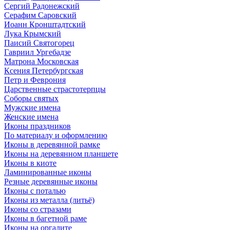
Сергий Радонежский
Серафим Саровский
Иоанн Кронштадтский
Лука Крымский
Паисий Святогорец
Гавриил Ургебадзе
Матрона Московская
Ксения Петербургская
Петр и Феврония
Царственные страстотерпцы
Соборы святых
Мужские имена
Женские имена
Иконы праздников
По материалу и оформлению
Иконы в деревянной рамке
Иконы на деревянном планшете
Иконы в киоте
Ламинированные иконы
Резные деревянные иконы
Иконы с поталью
Иконы из металла (литьё)
Иконы со стразами
Иконы в багетной раме
Иконы на оргалите