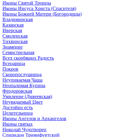
Иконы Святой Троицы
Иконы Иисуса Христа (Спасителя)
Иконы Божией Матери (Богородицы)
Владимирская
Казанская
Иверская
Смоленская
Тихвинская
Знамение
Семистрельная
Всех скорбящих Радость
Всецарица
Покров
Скоропослушница
Неупиваемая Чаша
Неопалимая Купина
Феодоровская
Умиление (Дивеевская)
Неувядаемый Цвет
Достойно есть
Целительница
Иконы Ангелов и Архангелов
Иконы святых
Николай Чудотворец
Спиридон Тримифунтский