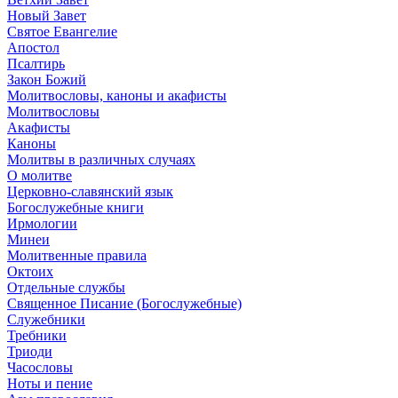
Новый Завет
Святое Евангелие
Апостол
Псалтирь
Закон Божий
Молитвословы, каноны и акафисты
Молитвословы
Акафисты
Каноны
Молитвы в различных случаях
О молитве
Церковно-славянский язык
Богослужебные книги
Ирмологии
Минеи
Молитвенные правила
Октоих
Отдельные службы
Священное Писание (Богослужебные)
Служебники
Требники
Триоди
Часословы
Ноты и пение