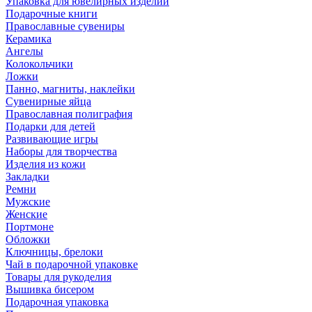
Упаковка для ювелирных изделий
Подарочные книги
Православные сувениры
Керамика
Ангелы
Колокольчики
Ложки
Панно, магниты, наклейки
Сувенирные яйца
Православная полиграфия
Подарки для детей
Развивающие игры
Наборы для творчества
Изделия из кожи
Закладки
Ремни
Мужские
Женские
Портмоне
Обложки
Ключницы, брелоки
Чай в подарочной упаковке
Товары для рукоделия
Вышивка бисером
Подарочная упаковка