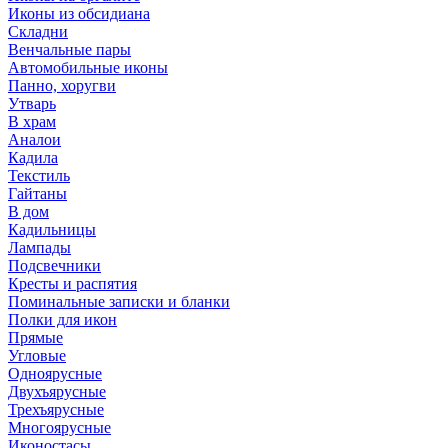
Иконы из обсидиана
Складни
Венчальные пары
Автомобильные иконы
Панно, хоругви
Утварь
В храм
Аналои
Кадила
Текстиль
Гайтаны
В дом
Кадильницы
Лампады
Подсвечники
Кресты и распятия
Поминальные записки и бланки
Полки для икон
Прямые
Угловые
Одноярусные
Двухъярусные
Трехъярусные
Многоярусные
Иконостасы