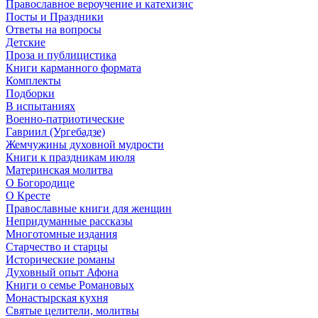
Православное вероучение и катехизис
Посты и Праздники
Ответы на вопросы
Детские
Проза и публицистика
Книги карманного формата
Комплекты
Подборки
В испытаниях
Военно-патриотические
Гавриил (Ургебадзе)
Жемчужины духовной мудрости
Книги к праздникам июля
Материнская молитва
О Богородице
О Кресте
Православные книги для женщин
Непридуманные рассказы
Многотомные издания
Старчество и старцы
Исторические романы
Духовный опыт Афона
Книги о семье Романовых
Монастырская кухня
Святые целители, молитвы