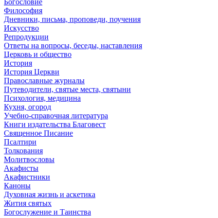
Богословие
Философия
Дневники, письма, проповеди, поучения
Искусство
Репродукции
Ответы на вопросы, беседы, наставления
Церковь и общество
История
История Церкви
Православные журналы
Путеводители, святые места, святыни
Психология, медицина
Кухня, огород
Учебно-справочная литература
Книги издательства Благовест
Священное Писание
Псалтири
Толкования
Молитвословы
Акафисты
Акафистники
Каноны
Духовная жизнь и аскетика
Жития святых
Богослужение и Таинства