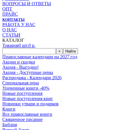
ВОПРОСЫ И ОТВЕТЫ
ОПТ
ПРАЙС
КОНТАКТЫ
РАБОТА У НАС
О НАС
СТАТЬИ
КАТАЛОГ
Товаров
0
шт.
0
р.
×
Найти
Православные календари на 2027 год
Акции и скидки
Акция - Выгодно!
Акция - Доступные цены
Распродажа - Календари 2026
Специальная цена
Уцененные книги -40%
Новые поступления
Новые поступления книг
Новинки утвари и подарков
Книги
Все православные книги
Священное писание
Библия
Ветхий Завет