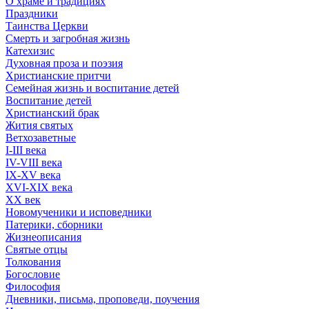
О храме и традициях
Праздники
Таинства Церкви
Смерть и загробная жизнь
Катехизис
Духовная проза и поэзия
Христианские притчи
Семейная жизнь и воспитание детей
Воспитание детей
Христианский брак
Жития святых
Ветхозаветные
I-III века
IV-VIII века
IX-XV века
XVI-XIX века
XX век
Новомученики и исповедники
Патерики, сборники
Жизнеописания
Святые отцы
Толкования
Богословие
Философия
Дневники, письма, проповеди, поучения