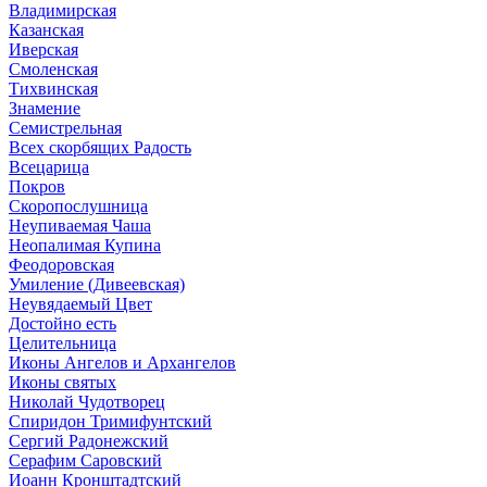
Владимирская
Казанская
Иверская
Смоленская
Тихвинская
Знамение
Семистрельная
Всех скорбящих Радость
Всецарица
Покров
Скоропослушница
Неупиваемая Чаша
Неопалимая Купина
Феодоровская
Умиление (Дивеевская)
Неувядаемый Цвет
Достойно есть
Целительница
Иконы Ангелов и Архангелов
Иконы святых
Николай Чудотворец
Спиридон Тримифунтский
Сергий Радонежский
Серафим Саровский
Иоанн Кронштадтский