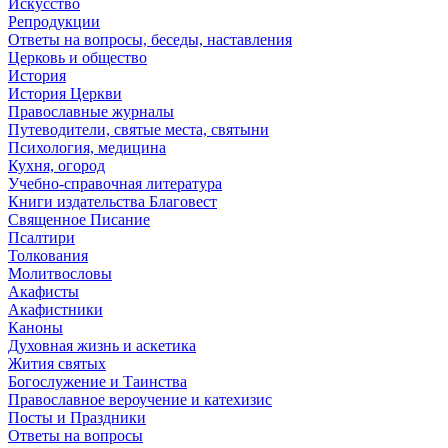
Искусство
Репродукции
Ответы на вопросы, беседы, наставления
Церковь и общество
История
История Церкви
Православные журналы
Путеводители, святые места, святыни
Психология, медицина
Кухня, огород
Учебно-справочная литература
Книги издательства Благовест
Священное Писание
Псалтири
Толкования
Молитвословы
Акафисты
Акафистники
Каноны
Духовная жизнь и аскетика
Жития святых
Богослужение и Таинства
Православное вероучение и катехизис
Посты и Праздники
Ответы на вопросы