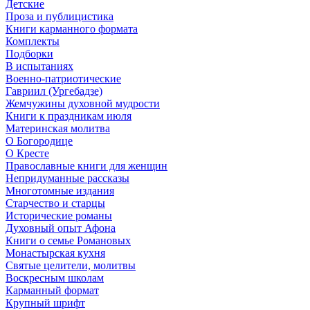
Детские
Проза и публицистика
Книги карманного формата
Комплекты
Подборки
В испытаниях
Военно-патриотические
Гавриил (Ургебадзе)
Жемчужины духовной мудрости
Книги к праздникам июля
Материнская молитва
О Богородице
О Кресте
Православные книги для женщин
Непридуманные рассказы
Многотомные издания
Старчество и старцы
Исторические романы
Духовный опыт Афона
Книги о семье Романовых
Монастырская кухня
Святые целители, молитвы
Воскресным школам
Карманный формат
Крупный шрифт