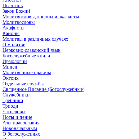
Псалтирь
Закон Божий
Молитвословы, каноны и акафисты
Молитвословы
Акафисты
Каноны
Молитвы в различных случаях
О молитве
Церковно-славянский язык
Богослужебные книги
Ирмологии
Минеи
Молитвенные правила
Октоих
Отдельные службы
Священное Писание (Богослужебные)
Служебники
Требники
Триоди
Часословы
Ноты и пение
Азы православия
Новоначальным
О богослужениях