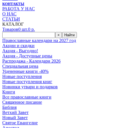
КОНТАКТЫ
РАБОТА У НАС
О НАС
СТАТЬИ
КАТАЛОГ
Товаров
0
шт.
0
р.
×
Найти
Православные календари на 2027 год
Акции и скидки
Акция - Выгодно!
Акция - Доступные цены
Распродажа - Календари 2026
Специальная цена
Уцененные книги -40%
Новые поступления
Новые поступления книг
Новинки утвари и подарков
Книги
Все православные книги
Священное писание
Библия
Ветхий Завет
Новый Завет
Святое Евангелие
Апостол