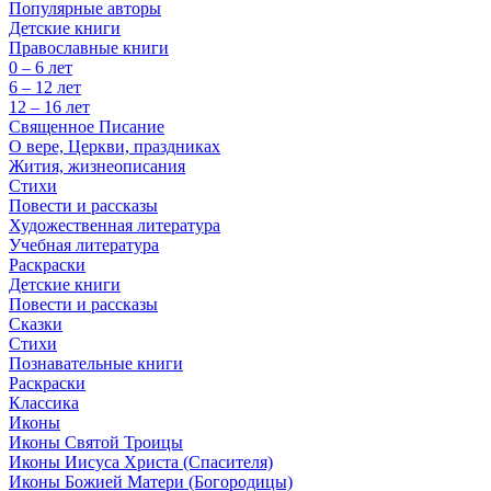
Популярные авторы
Детские книги
Православные книги
0 – 6 лет
6 – 12 лет
12 – 16 лет
Священное Писание
О вере, Церкви, праздниках
Жития, жизнеописания
Стихи
Повести и рассказы
Художественная литература
Учебная литература
Раскраски
Детские книги
Повести и рассказы
Сказки
Стихи
Познавательные книги
Раскраски
Классика
Иконы
Иконы Святой Троицы
Иконы Иисуса Христа (Спасителя)
Иконы Божией Матери (Богородицы)