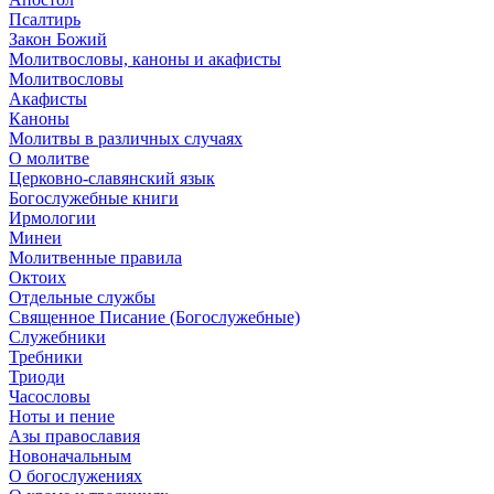
Псалтирь
Закон Божий
Молитвословы, каноны и акафисты
Молитвословы
Акафисты
Каноны
Молитвы в различных случаях
О молитве
Церковно-славянский язык
Богослужебные книги
Ирмологии
Минеи
Молитвенные правила
Октоих
Отдельные службы
Священное Писание (Богослужебные)
Служебники
Требники
Триоди
Часословы
Ноты и пение
Азы православия
Новоначальным
О богослужениях