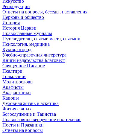
Искусство
Репродукции
Ответы на вопросы, беседы, наставления
Церковь и общество
История
История Церкви
Православные журналы
Путеводители, святые места, святыни
Психология, медицина
Кухня, огород
Учебно-справочная литература
Книги издательства Благовест
Священное Писание
Псалтири
Толкования
Молитвословы
Акафисты
Акафистники
Каноны
Духовная жизнь и аскетика
Жития святых
Богослужение и Таинства
Православное вероучение и катехизис
Посты и Праздники
Ответы на вопросы