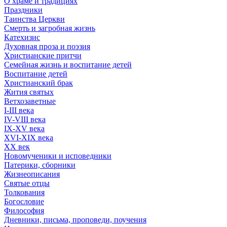
О храме и традициях
Праздники
Таинства Церкви
Смерть и загробная жизнь
Катехизис
Духовная проза и поэзия
Христианские притчи
Семейная жизнь и воспитание детей
Воспитание детей
Христианский брак
Жития святых
Ветхозаветные
I-III века
IV-VIII века
IX-XV века
XVI-XIX века
XX век
Новомученики и исповедники
Патерики, сборники
Жизнеописания
Святые отцы
Толкования
Богословие
Философия
Дневники, письма, проповеди, поучения