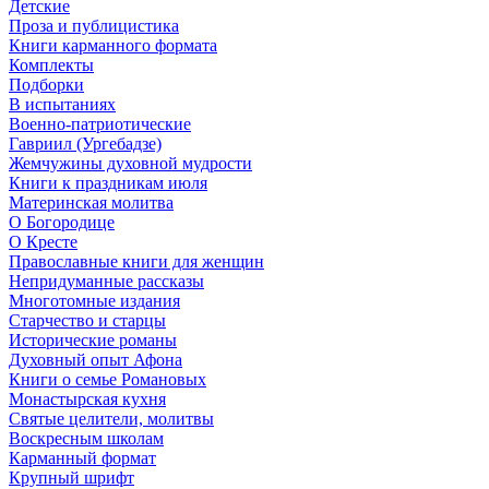
Детские
Проза и публицистика
Книги карманного формата
Комплекты
Подборки
В испытаниях
Военно-патриотические
Гавриил (Ургебадзе)
Жемчужины духовной мудрости
Книги к праздникам июля
Материнская молитва
О Богородице
О Кресте
Православные книги для женщин
Непридуманные рассказы
Многотомные издания
Старчество и старцы
Исторические романы
Духовный опыт Афона
Книги о семье Романовых
Монастырская кухня
Святые целители, молитвы
Воскресным школам
Карманный формат
Крупный шрифт