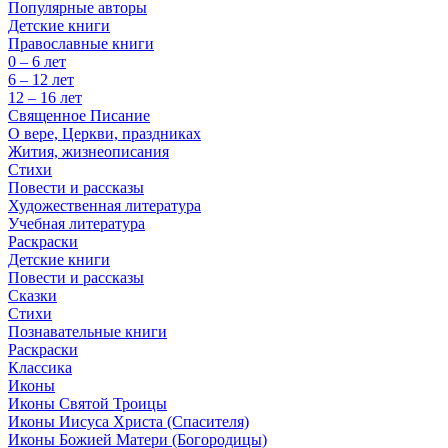
Популярные авторы
Детские книги
Православные книги
0 – 6 лет
6 – 12 лет
12 – 16 лет
Священное Писание
О вере, Церкви, праздниках
Жития, жизнеописания
Стихи
Повести и рассказы
Художественная литература
Учебная литература
Раскраски
Детские книги
Повести и рассказы
Сказки
Стихи
Познавательные книги
Раскраски
Классика
Иконы
Иконы Святой Троицы
Иконы Иисуса Христа (Спасителя)
Иконы Божией Матери (Богородицы)