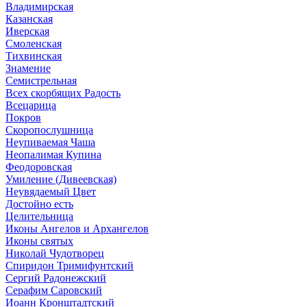
Владимирская
Казанская
Иверская
Смоленская
Тихвинская
Знамение
Семистрельная
Всех скорбящих Радость
Всецарица
Покров
Скоропослушница
Неупиваемая Чаша
Неопалимая Купина
Феодоровская
Умиление (Дивеевская)
Неувядаемый Цвет
Достойно есть
Целительница
Иконы Ангелов и Архангелов
Иконы святых
Николай Чудотворец
Спиридон Тримифунтский
Сергий Радонежский
Серафим Саровский
Иоанн Кронштадтский