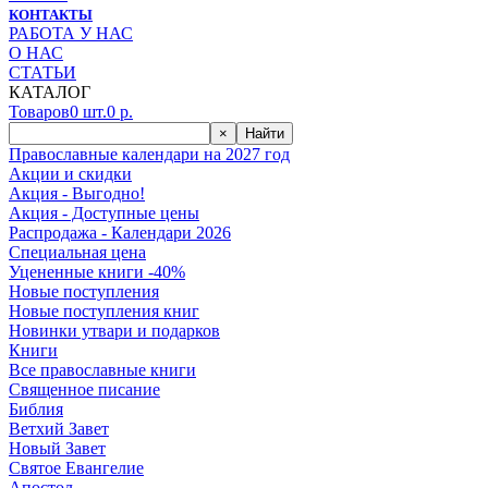
КОНТАКТЫ
РАБОТА У НАС
О НАС
СТАТЬИ
КАТАЛОГ
Товаров
0
шт.
0
р.
×
Найти
Православные календари на 2027 год
Акции и скидки
Акция - Выгодно!
Акция - Доступные цены
Распродажа - Календари 2026
Специальная цена
Уцененные книги -40%
Новые поступления
Новые поступления книг
Новинки утвари и подарков
Книги
Все православные книги
Священное писание
Библия
Ветхий Завет
Новый Завет
Святое Евангелие
Апостол