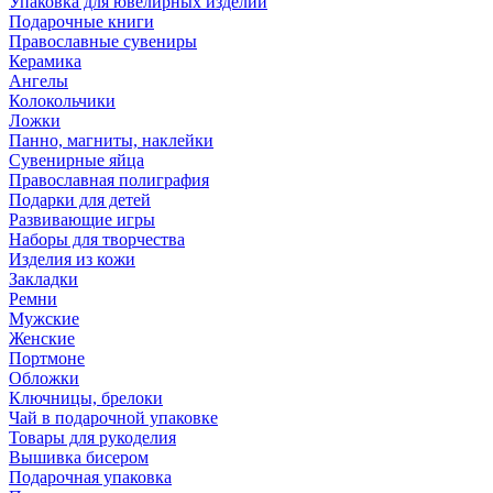
Упаковка для ювелирных изделий
Подарочные книги
Православные сувениры
Керамика
Ангелы
Колокольчики
Ложки
Панно, магниты, наклейки
Сувенирные яйца
Православная полиграфия
Подарки для детей
Развивающие игры
Наборы для творчества
Изделия из кожи
Закладки
Ремни
Мужские
Женские
Портмоне
Обложки
Ключницы, брелоки
Чай в подарочной упаковке
Товары для рукоделия
Вышивка бисером
Подарочная упаковка