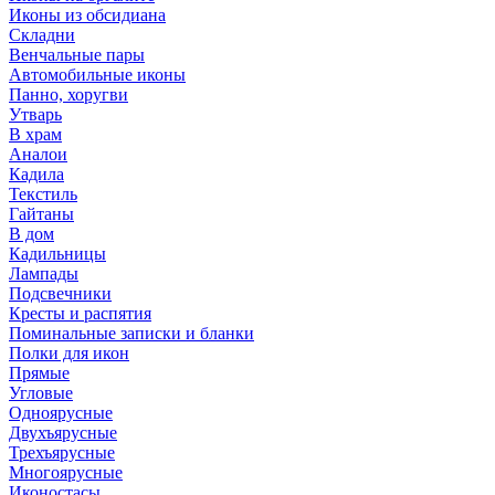
Иконы из обсидиана
Складни
Венчальные пары
Автомобильные иконы
Панно, хоругви
Утварь
В храм
Аналои
Кадила
Текстиль
Гайтаны
В дом
Кадильницы
Лампады
Подсвечники
Кресты и распятия
Поминальные записки и бланки
Полки для икон
Прямые
Угловые
Одноярусные
Двухъярусные
Трехъярусные
Многоярусные
Иконостасы