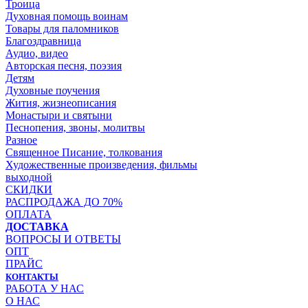
Троица
Духовная помощь воинам
Товары для паломников
Благоздравница
Аудио, видео
Авторская песня, поэзия
Детям
Духовные поучения
Жития, жизнеописания
Монастыри и святыни
Песнопения, звоны, молитвы
Разное
Священное Писание, толкования
Художественные произведения, фильмы
выходной
СКИДКИ
РАСПРОДАЖА ДО 70%
ОПЛАТА
ДОСТАВКА
ВОПРОСЫ И ОТВЕТЫ
ОПТ
ПРАЙС
КОНТАКТЫ
РАБОТА У НАС
О НАС