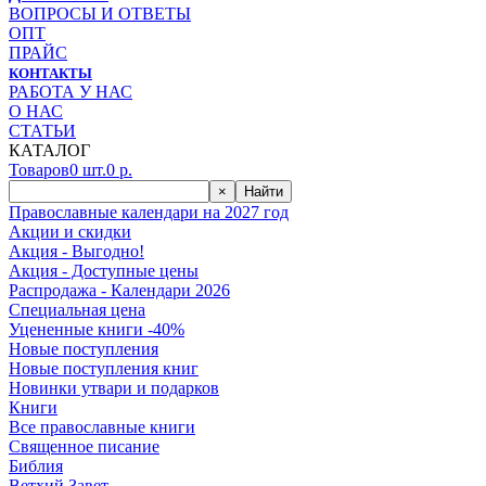
ВОПРОСЫ И ОТВЕТЫ
ОПТ
ПРАЙС
КОНТАКТЫ
РАБОТА У НАС
О НАС
СТАТЬИ
КАТАЛОГ
Товаров
0
шт.
0
р.
×
Найти
Православные календари на 2027 год
Акции и скидки
Акция - Выгодно!
Акция - Доступные цены
Распродажа - Календари 2026
Специальная цена
Уцененные книги -40%
Новые поступления
Новые поступления книг
Новинки утвари и подарков
Книги
Все православные книги
Священное писание
Библия
Ветхий Завет