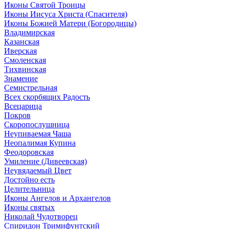
Иконы Святой Троицы
Иконы Иисуса Христа (Спасителя)
Иконы Божией Матери (Богородицы)
Владимирская
Казанская
Иверская
Смоленская
Тихвинская
Знамение
Семистрельная
Всех скорбящих Радость
Всецарица
Покров
Скоропослушница
Неупиваемая Чаша
Неопалимая Купина
Феодоровская
Умиление (Дивеевская)
Неувядаемый Цвет
Достойно есть
Целительница
Иконы Ангелов и Архангелов
Иконы святых
Николай Чудотворец
Спиридон Тримифунтский