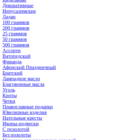
Декоративные
Иерусалимские
Ладан
100 граммов
200 граммов
25 граммов
50 граммов
500 граммов
Ассорти
Ватопедский
Фиваида
Афонский Праздничный
Братский
Лампадное масло
Благовонные масла
Уголь
Киоты
Четки
Православные подарки
Ювелирные изделия
Нательные кресты
Иконы-подвески
С позолотой
Без позолоты