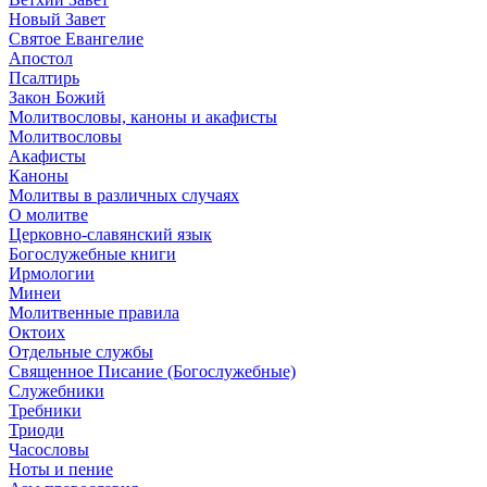
Новый Завет
Святое Евангелие
Апостол
Псалтирь
Закон Божий
Молитвословы, каноны и акафисты
Молитвословы
Акафисты
Каноны
Молитвы в различных случаях
О молитве
Церковно-славянский язык
Богослужебные книги
Ирмологии
Минеи
Молитвенные правила
Октоих
Отдельные службы
Священное Писание (Богослужебные)
Служебники
Требники
Триоди
Часословы
Ноты и пение