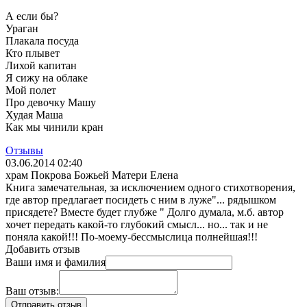
А если бы?
Ураган
Плакала посуда
Кто плывет
Лихой капитан
Я сижу на облаке
Мой полет
Про девочку Машу
Худая Маша
Как мы чинили кран
Отзывы
03.06.2014 02:40
храм Покрова Божьей Матери Елена
Книга замечательная, за исключением одного стихотворения,
где автор предлагает посидеть с ним в луже"... рядышком
присядете? Вместе будет глубже " Долго думала, м.б. автор
хочет передать какой-то глубокий смысл... но... так и не
поняла какой!!! По-моему-бессмыслица полнейшая!!!
Добавить отзыв
Ваши имя и фамилия
Ваш отзыв: