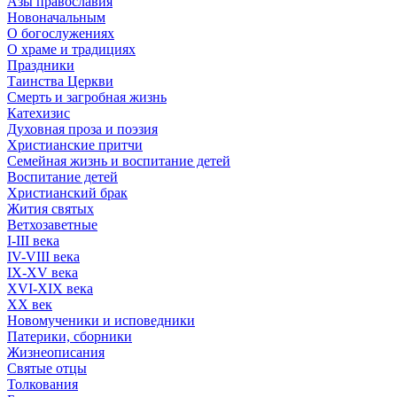
Азы православия
Новоначальным
О богослужениях
О храме и традициях
Праздники
Таинства Церкви
Смерть и загробная жизнь
Катехизис
Духовная проза и поэзия
Христианские притчи
Семейная жизнь и воспитание детей
Воспитание детей
Христианский брак
Жития святых
Ветхозаветные
I-III века
IV-VIII века
IX-XV века
XVI-XIX века
XX век
Новомученики и исповедники
Патерики, сборники
Жизнеописания
Святые отцы
Толкования