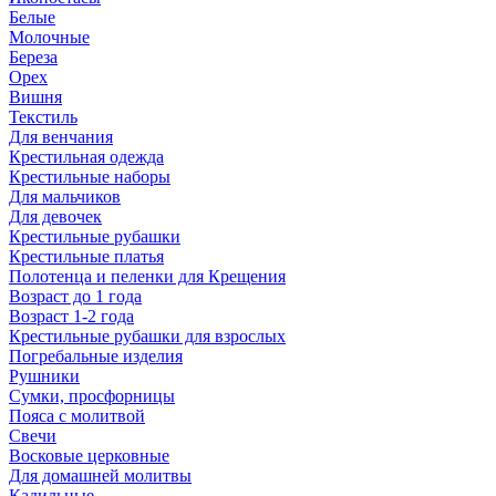
Белые
Молочные
Береза
Орех
Вишня
Текстиль
Для венчания
Крестильная одежда
Крестильные наборы
Для мальчиков
Для девочек
Крестильные рубашки
Крестильные платья
Полотенца и пеленки для Крещения
Возраст до 1 года
Возраст 1-2 года
Крестильные рубашки для взрослых
Погребальные изделия
Рушники
Сумки, просфорницы
Пояса с молитвой
Свечи
Восковые церковные
Для домашней молитвы
Кадильные