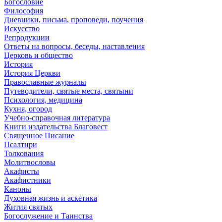
Богословие
Философия
Дневники, письма, проповеди, поучения
Искусство
Репродукции
Ответы на вопросы, беседы, наставления
Церковь и общество
История
История Церкви
Православные журналы
Путеводители, святые места, святыни
Психология, медицина
Кухня, огород
Учебно-справочная литература
Книги издательства Благовест
Священное Писание
Псалтири
Толкования
Молитвословы
Акафисты
Акафистники
Каноны
Духовная жизнь и аскетика
Жития святых
Богослужение и Таинства