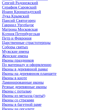
Сергий Радонежский
Серафим Саровский
Иоанн Кронштадтский
Лука Крымский
Паисий Святогорец
Гавриил Ургебадзе
Матрона Московская
Ксения Петербургская
Петр и Феврония
Царственные страстотерпцы
Соборы святых
Мужские имена
Женские имена
Иконы праздников
По материалу и оформлению
Иконы в деревянной рамке
Иконы на деревянном планшете
Иконы в киоте
Ламинированные иконы
Резные деревянные иконы
Иконы с поталью
Иконы из металла (литьё)
Иконы со стразами
Иконы в багетной раме
Иконы на оргалите