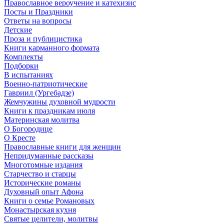
Православное вероучение и катехизис
Посты и Праздники
Ответы на вопросы
Детские
Проза и публицистика
Книги карманного формата
Комплекты
Подборки
В испытаниях
Военно-патриотические
Гавриил (Ургебадзе)
Жемчужины духовной мудрости
Книги к праздникам июля
Материнская молитва
О Богородице
О Кресте
Православные книги для женщин
Непридуманные рассказы
Многотомные издания
Старчество и старцы
Исторические романы
Духовный опыт Афона
Книги о семье Романовых
Монастырская кухня
Святые целители, молитвы