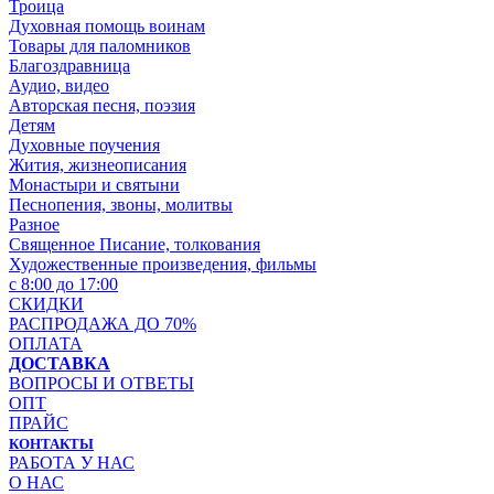
Троица
Духовная помощь воинам
Товары для паломников
Благоздравница
Аудио, видео
Авторская песня, поэзия
Детям
Духовные поучения
Жития, жизнеописания
Монастыри и святыни
Песнопения, звоны, молитвы
Разное
Священное Писание, толкования
Художественные произведения, фильмы
с 8:00 до 17:00
СКИДКИ
РАСПРОДАЖА ДО 70%
ОПЛАТА
ДОСТАВКА
ВОПРОСЫ И ОТВЕТЫ
ОПТ
ПРАЙС
КОНТАКТЫ
РАБОТА У НАС
О НАС