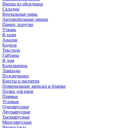
Иконы из обсидиана
Складни
Венчальные пары
Автомобильные иконы
Панно, хоругви
Утварь
В храм
Аналои
Кадила
Текстиль
Гайтаны
В дом
Кадильницы
Лампады
Подсвечники
Кресты и распятия
Поминальные записки и бланки
Полки для икон
Прямые
Угловые
Одноярусные
Двухъярусные
Трехъярусные
Многоярусные
Иконостасы