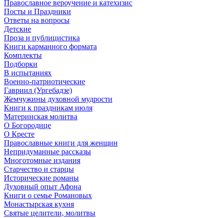
Православное вероучение и катехизис
Посты и Праздники
Ответы на вопросы
Детские
Проза и публицистика
Книги карманного формата
Комплекты
Подборки
В испытаниях
Военно-патриотические
Гавриил (Ургебадзе)
Жемчужины духовной мудрости
Книги к праздникам июля
Материнская молитва
О Богородице
О Кресте
Православные книги для женщин
Непридуманные рассказы
Многотомные издания
Старчество и старцы
Исторические романы
Духовный опыт Афона
Книги о семье Романовых
Монастырская кухня
Святые целители, молитвы