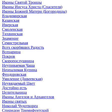
Иконы Святой Троицы
Иконы Иисуса Христа (Спасителя)
Иконы Божией Матери (Богородицы)
Владимирская
Казанская
Иверская
Смоленская
Тихвинская
Знамение
Семистрельная
Всех скорбящих Радость
Всецарица
Покров
Скоропослушница
Неупиваемая Чаша
Неопалимая Купина
Феодоровская
Умиление (Дивеевская)
Неувядаемый Цвет
Достойно есть
Целительница
Иконы Ангелов и Архангелов
Иконы святых
Николай Чудотворец
Спиридон Тримифунтский