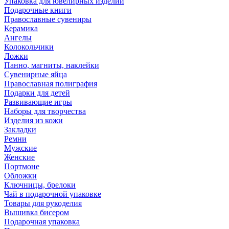
Упаковка для ювелирных изделий
Подарочные книги
Православные сувениры
Керамика
Ангелы
Колокольчики
Ложки
Панно, магниты, наклейки
Сувенирные яйца
Православная полиграфия
Подарки для детей
Развивающие игры
Наборы для творчества
Изделия из кожи
Закладки
Ремни
Мужские
Женские
Портмоне
Обложки
Ключницы, брелоки
Чай в подарочной упаковке
Товары для рукоделия
Вышивка бисером
Подарочная упаковка