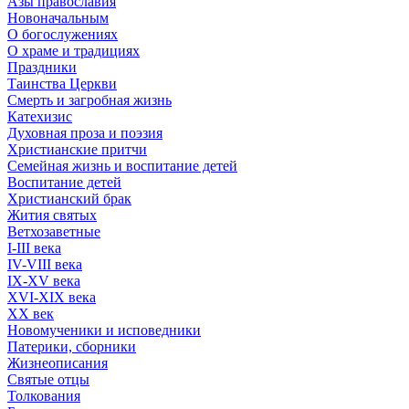
Азы православия
Новоначальным
О богослужениях
О храме и традициях
Праздники
Таинства Церкви
Смерть и загробная жизнь
Катехизис
Духовная проза и поэзия
Христианские притчи
Семейная жизнь и воспитание детей
Воспитание детей
Христианский брак
Жития святых
Ветхозаветные
I-III века
IV-VIII века
IX-XV века
XVI-XIX века
XX век
Новомученики и исповедники
Патерики, сборники
Жизнеописания
Святые отцы
Толкования