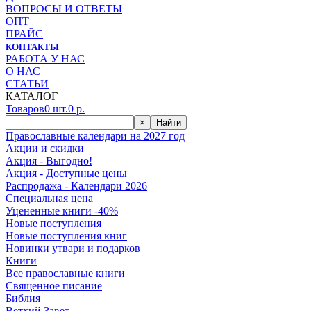
ВОПРОСЫ И ОТВЕТЫ
ОПТ
ПРАЙС
КОНТАКТЫ
РАБОТА У НАС
О НАС
СТАТЬИ
КАТАЛОГ
Товаров
0
шт.
0
р.
×
Найти
Православные календари на 2027 год
Акции и скидки
Акция - Выгодно!
Акция - Доступные цены
Распродажа - Календари 2026
Специальная цена
Уцененные книги -40%
Новые поступления
Новые поступления книг
Новинки утвари и подарков
Книги
Все православные книги
Священное писание
Библия
Ветхий Завет