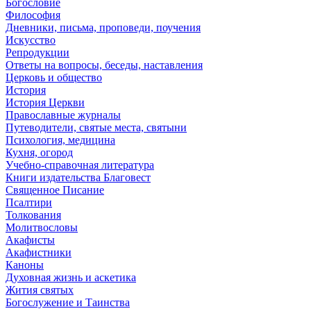
Богословие
Философия
Дневники, письма, проповеди, поучения
Искусство
Репродукции
Ответы на вопросы, беседы, наставления
Церковь и общество
История
История Церкви
Православные журналы
Путеводители, святые места, святыни
Психология, медицина
Кухня, огород
Учебно-справочная литература
Книги издательства Благовест
Священное Писание
Псалтири
Толкования
Молитвословы
Акафисты
Акафистники
Каноны
Духовная жизнь и аскетика
Жития святых
Богослужение и Таинства