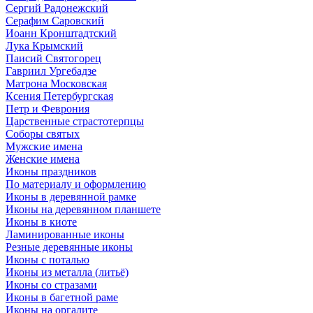
Сергий Радонежский
Серафим Саровский
Иоанн Кронштадтский
Лука Крымский
Паисий Святогорец
Гавриил Ургебадзе
Матрона Московская
Ксения Петербургская
Петр и Феврония
Царственные страстотерпцы
Соборы святых
Мужские имена
Женские имена
Иконы праздников
По материалу и оформлению
Иконы в деревянной рамке
Иконы на деревянном планшете
Иконы в киоте
Ламинированные иконы
Резные деревянные иконы
Иконы с поталью
Иконы из металла (литьё)
Иконы со стразами
Иконы в багетной раме
Иконы на оргалите