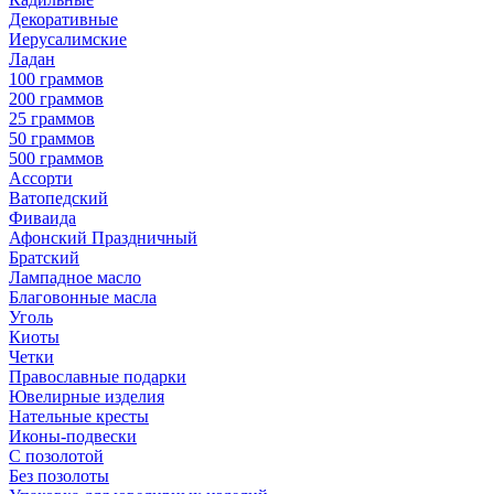
Декоративные
Иерусалимские
Ладан
100 граммов
200 граммов
25 граммов
50 граммов
500 граммов
Ассорти
Ватопедский
Фиваида
Афонский Праздничный
Братский
Лампадное масло
Благовонные масла
Уголь
Киоты
Четки
Православные подарки
Ювелирные изделия
Нательные кресты
Иконы-подвески
С позолотой
Без позолоты