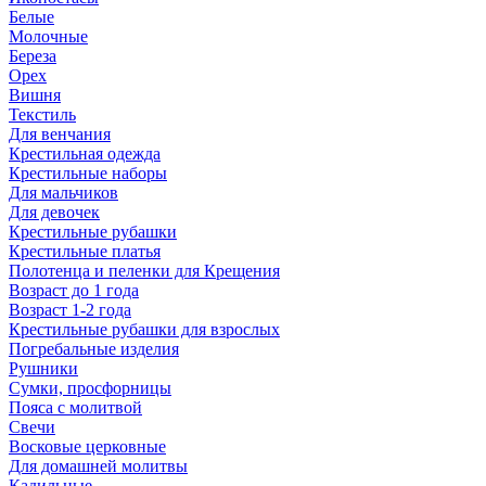
Белые
Молочные
Береза
Орех
Вишня
Текстиль
Для венчания
Крестильная одежда
Крестильные наборы
Для мальчиков
Для девочек
Крестильные рубашки
Крестильные платья
Полотенца и пеленки для Крещения
Возраст до 1 года
Возраст 1-2 года
Крестильные рубашки для взрослых
Погребальные изделия
Рушники
Сумки, просфорницы
Пояса с молитвой
Свечи
Восковые церковные
Для домашней молитвы
Кадильные