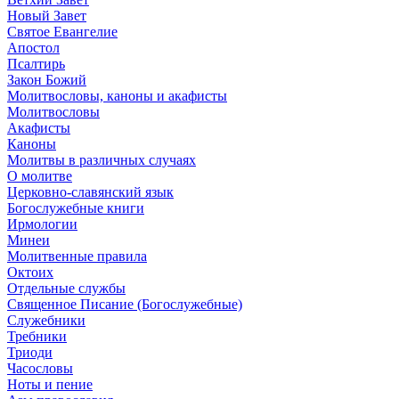
Новый Завет
Святое Евангелие
Апостол
Псалтирь
Закон Божий
Молитвословы, каноны и акафисты
Молитвословы
Акафисты
Каноны
Молитвы в различных случаях
О молитве
Церковно-славянский язык
Богослужебные книги
Ирмологии
Минеи
Молитвенные правила
Октоих
Отдельные службы
Священное Писание (Богослужебные)
Служебники
Требники
Триоди
Часословы
Ноты и пение