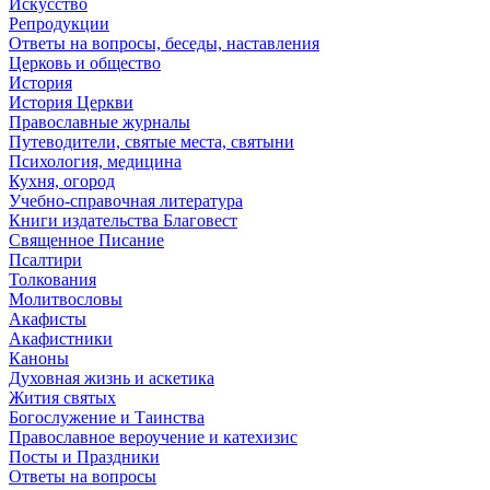
Искусство
Репродукции
Ответы на вопросы, беседы, наставления
Церковь и общество
История
История Церкви
Православные журналы
Путеводители, святые места, святыни
Психология, медицина
Кухня, огород
Учебно-справочная литература
Книги издательства Благовест
Священное Писание
Псалтири
Толкования
Молитвословы
Акафисты
Акафистники
Каноны
Духовная жизнь и аскетика
Жития святых
Богослужение и Таинства
Православное вероучение и катехизис
Посты и Праздники
Ответы на вопросы