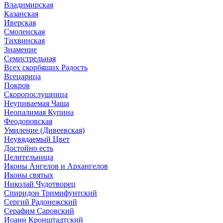
Владимирская
Казанская
Иверская
Смоленская
Тихвинская
Знамение
Семистрельная
Всех скорбящих Радость
Всецарица
Покров
Скоропослушница
Неупиваемая Чаша
Неопалимая Купина
Феодоровская
Умиление (Дивеевская)
Неувядаемый Цвет
Достойно есть
Целительница
Иконы Ангелов и Архангелов
Иконы святых
Николай Чудотворец
Спиридон Тримифунтский
Сергий Радонежский
Серафим Саровский
Иоанн Кронштадтский