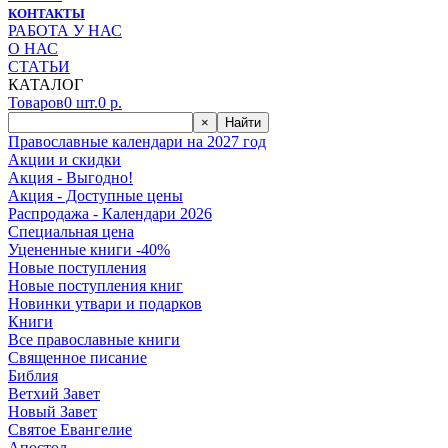
КОНТАКТЫ
РАБОТА У НАС
О НАС
СТАТЬИ
КАТАЛОГ
Товаров
0
шт.
0
р.
×
Найти
Православные календари на 2027 год
Акции и скидки
Акция - Выгодно!
Акция - Доступные цены
Распродажа - Календари 2026
Специальная цена
Уцененные книги -40%
Новые поступления
Новые поступления книг
Новинки утвари и подарков
Книги
Все православные книги
Священное писание
Библия
Ветхий Завет
Новый Завет
Святое Евангелие
Апостол