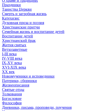
О храме и традициях
Праздники
Таинства Церкви
Смерть и загробная жизнь
Катехизис
Духовная проза и поэзия
Христианские притчи
Семейная жизнь и воспитание детей
Воспитание детей
Христианский брак
Жития святых
Ветхозаветные
I-III века
IV-VIII века
IX-XV века
XVI-XIX века
XX век
Новомученики и исповедники
Патерики, сборники
Жизнеописания
Святые отцы
Толкования
Богословие
Философия
Дневники, письма, проповеди, поучения