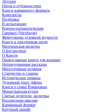
Детские
Проза и публицистика
Книги карманного формата
Комплекты
Подборки
В испытаниях
Военно-патриотические
Гавриил (Ургебадзе)
Жемчужины духовной мудрости
Книги к праздникам июля
Материнская молитва
О Богородице
О Кресте
Православные книги для женщин
Непридуманные рассказы
Многотомные издания
Старчество и старцы
Исторические романы
Духовный опыт Афона
Книги о семье Романовых
Монастырская кухня
Святые целители, молитвы
Воскресным школам
Карманный формат
Крупный шрифт