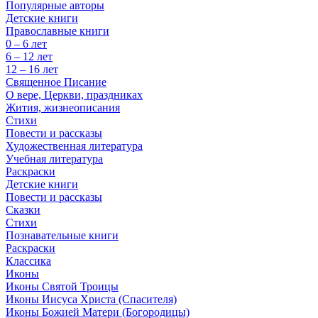
Популярные авторы
Детские книги
Православные книги
0 – 6 лет
6 – 12 лет
12 – 16 лет
Священное Писание
О вере, Церкви, праздниках
Жития, жизнеописания
Стихи
Повести и рассказы
Художественная литература
Учебная литература
Раскраски
Детские книги
Повести и рассказы
Сказки
Стихи
Познавательные книги
Раскраски
Классика
Иконы
Иконы Святой Троицы
Иконы Иисуса Христа (Спасителя)
Иконы Божией Матери (Богородицы)