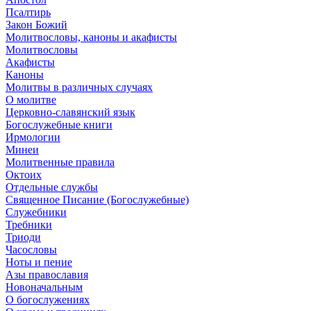
Псалтирь
Закон Божий
Молитвословы, каноны и акафисты
Молитвословы
Акафисты
Каноны
Молитвы в различных случаях
О молитве
Церковно-славянский язык
Богослужебные книги
Ирмологии
Минеи
Молитвенные правила
Октоих
Отдельные службы
Священное Писание (Богослужебные)
Служебники
Требники
Триоди
Часословы
Ноты и пение
Азы православия
Новоначальным
О богослужениях