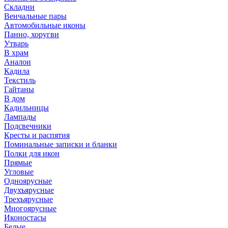
Складни
Венчальные пары
Автомобильные иконы
Панно, хоругви
Утварь
В храм
Аналои
Кадила
Текстиль
Гайтаны
В дом
Кадильницы
Лампады
Подсвечники
Кресты и распятия
Поминальные записки и бланки
Полки для икон
Прямые
Угловые
Одноярусные
Двухъярусные
Трехъярусные
Многоярусные
Иконостасы
Белые