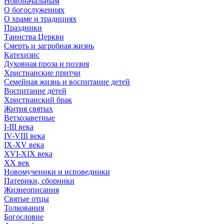
Новоначальным
О богослужениях
О храме и традициях
Праздники
Таинства Церкви
Смерть и загробная жизнь
Катехизис
Духовная проза и поэзия
Христианские притчи
Семейная жизнь и воспитание детей
Воспитание детей
Христианский брак
Жития святых
Ветхозаветные
I-III века
IV-VIII века
IX-XV века
XVI-XIX века
XX век
Новомученики и исповедники
Патерики, сборники
Жизнеописания
Святые отцы
Толкования
Богословие