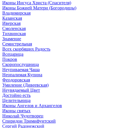
Иконы Иисуса Христа (Спасителя)
Иконы Божией Матери (Богородицы)
Владимирская
Казанская
Иверская
Смоленская
Тихвинская
Знамение
Семистрельная
Всех скорбящих Радость
Всецарица
Покров
Скоропослушница
Неупиваемая Чаша
Неопалимая Купина
Феодоровская
Умиление (Дивеевская)
Неувядаемый Цвет
Достойно есть
Целительница
Иконы Ангелов и Архангелов
Иконы святых
Николай Чудотворец
Спиридон Тримифунтский
Сергий Радонежский