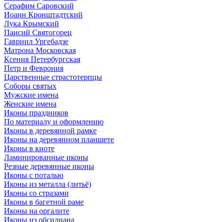
Серафим Саровский
Иоанн Кронштадтский
Лука Крымский
Паисий Святогорец
Гавриил Ургебадзе
Матрона Московская
Ксения Петербургская
Петр и Феврония
Царственные страстотерпцы
Соборы святых
Мужские имена
Женские имена
Иконы праздников
По материалу и оформлению
Иконы в деревянной рамке
Иконы на деревянном планшете
Иконы в киоте
Ламинированные иконы
Резные деревянные иконы
Иконы с поталью
Иконы из металла (литьё)
Иконы со стразами
Иконы в багетной раме
Иконы на оргалите
Иконы из обсидиана