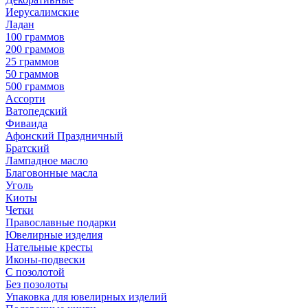
Иерусалимские
Ладан
100 граммов
200 граммов
25 граммов
50 граммов
500 граммов
Ассорти
Ватопедский
Фиваида
Афонский Праздничный
Братский
Лампадное масло
Благовонные масла
Уголь
Киоты
Четки
Православные подарки
Ювелирные изделия
Нательные кресты
Иконы-подвески
С позолотой
Без позолоты
Упаковка для ювелирных изделий