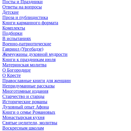
Посты и Праздники
Ответы на вопросы
Детские
Проза и публицистика
Книги карманного формата
Комплекты
Подборки
В испытаниях
Военно-патриотические
Гавриил (Ургебадзе)
Жемчужины духовной мудрости
Книги к праздникам июля
Материнская молитва
О Богородице
О Кресте
Православные книги для женщин
Непридуманные рассказы
Многотомные издания
Старчество и старцы
Исторические романы
Духовный опыт Афона
Книги о семье Романовых
Монастырская кухня
Святые целители, молитвы
Воскресным школам