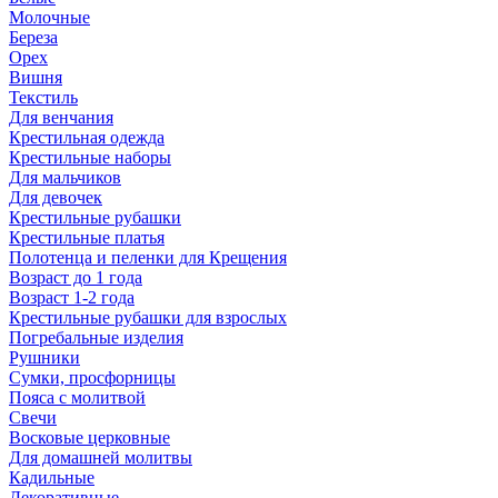
Молочные
Береза
Орех
Вишня
Текстиль
Для венчания
Крестильная одежда
Крестильные наборы
Для мальчиков
Для девочек
Крестильные рубашки
Крестильные платья
Полотенца и пеленки для Крещения
Возраст до 1 года
Возраст 1-2 года
Крестильные рубашки для взрослых
Погребальные изделия
Рушники
Сумки, просфорницы
Пояса с молитвой
Свечи
Восковые церковные
Для домашней молитвы
Кадильные
Декоративные