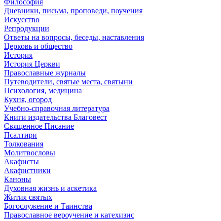
Философия
Дневники, письма, проповеди, поучения
Искусство
Репродукции
Ответы на вопросы, беседы, наставления
Церковь и общество
История
История Церкви
Православные журналы
Путеводители, святые места, святыни
Психология, медицина
Кухня, огород
Учебно-справочная литература
Книги издательства Благовест
Священное Писание
Псалтири
Толкования
Молитвословы
Акафисты
Акафистники
Каноны
Духовная жизнь и аскетика
Жития святых
Богослужение и Таинства
Православное вероучение и катехизис