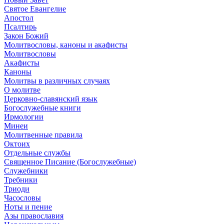
Святое Евангелие
Апостол
Псалтирь
Закон Божий
Молитвословы, каноны и акафисты
Молитвословы
Акафисты
Каноны
Молитвы в различных случаях
О молитве
Церковно-славянский язык
Богослужебные книги
Ирмологии
Минеи
Молитвенные правила
Октоих
Отдельные службы
Священное Писание (Богослужебные)
Служебники
Требники
Триоди
Часословы
Ноты и пение
Азы православия