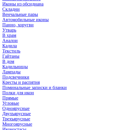
Иконы из обсидиана
Складни
Венчальные пары
Автомобильные иконы
Панно, хоругви
Утварь
В храм
Аналои
Кадила
Текстиль
Гайтаны
В дом
Кадильницы
Лампады
Подсвечники
Кресты и распятия
Поминальные записки и бланки
Полки для икон
Прямые
Угловые
Одноярусные
Двухъярусные
Трехъярусные
Многоярусные
Иконостасы