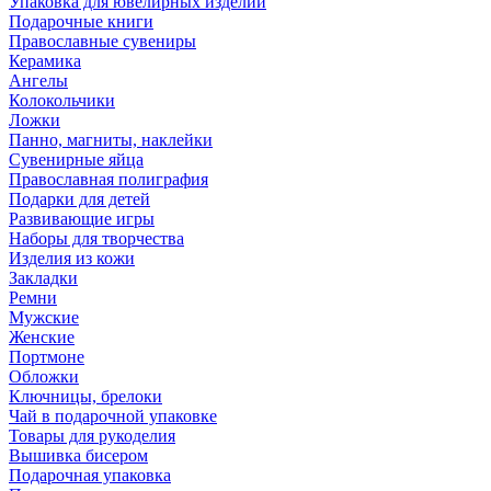
Упаковка для ювелирных изделий
Подарочные книги
Православные сувениры
Керамика
Ангелы
Колокольчики
Ложки
Панно, магниты, наклейки
Сувенирные яйца
Православная полиграфия
Подарки для детей
Развивающие игры
Наборы для творчества
Изделия из кожи
Закладки
Ремни
Мужские
Женские
Портмоне
Обложки
Ключницы, брелоки
Чай в подарочной упаковке
Товары для рукоделия
Вышивка бисером
Подарочная упаковка