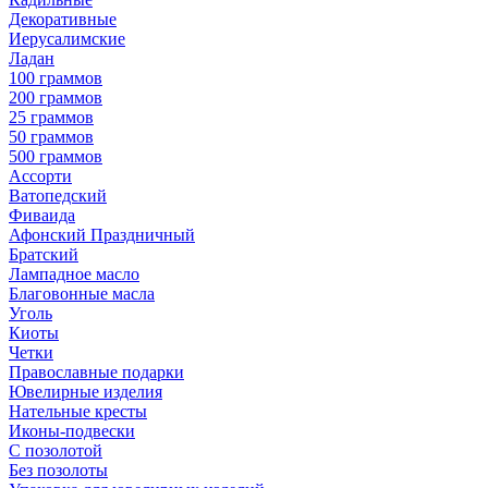
Декоративные
Иерусалимские
Ладан
100 граммов
200 граммов
25 граммов
50 граммов
500 граммов
Ассорти
Ватопедский
Фиваида
Афонский Праздничный
Братский
Лампадное масло
Благовонные масла
Уголь
Киоты
Четки
Православные подарки
Ювелирные изделия
Нательные кресты
Иконы-подвески
С позолотой
Без позолоты