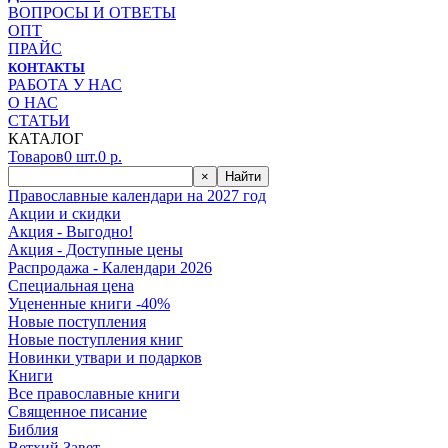
ВОПРОСЫ И ОТВЕТЫ
ОПТ
ПРАЙС
КОНТАКТЫ
РАБОТА У НАС
О НАС
СТАТЬИ
КАТАЛОГ
Товаров
0
шт.
0
р.
×
Найти
Православные календари на 2027 год
Акции и скидки
Акция - Выгодно!
Акция - Доступные цены
Распродажа - Календари 2026
Специальная цена
Уцененные книги -40%
Новые поступления
Новые поступления книг
Новинки утвари и подарков
Книги
Все православные книги
Священное писание
Библия
Ветхий Завет