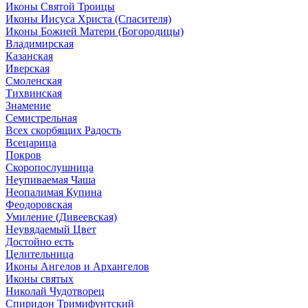
Иконы Святой Троицы
Иконы Иисуса Христа (Спасителя)
Иконы Божией Матери (Богородицы)
Владимирская
Казанская
Иверская
Смоленская
Тихвинская
Знамение
Семистрельная
Всех скорбящих Радость
Всецарица
Покров
Скоропослушница
Неупиваемая Чаша
Неопалимая Купина
Феодоровская
Умиление (Дивеевская)
Неувядаемый Цвет
Достойно есть
Целительница
Иконы Ангелов и Архангелов
Иконы святых
Николай Чудотворец
Спиридон Тримифунтский