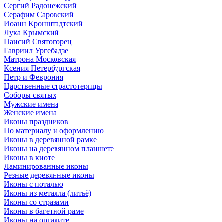
Сергий Радонежский
Серафим Саровский
Иоанн Кронштадтский
Лука Крымский
Паисий Святогорец
Гавриил Ургебадзе
Матрона Московская
Ксения Петербургская
Петр и Феврония
Царственные страстотерпцы
Соборы святых
Мужские имена
Женские имена
Иконы праздников
По материалу и оформлению
Иконы в деревянной рамке
Иконы на деревянном планшете
Иконы в киоте
Ламинированные иконы
Резные деревянные иконы
Иконы с поталью
Иконы из металла (литьё)
Иконы со стразами
Иконы в багетной раме
Иконы на оргалите