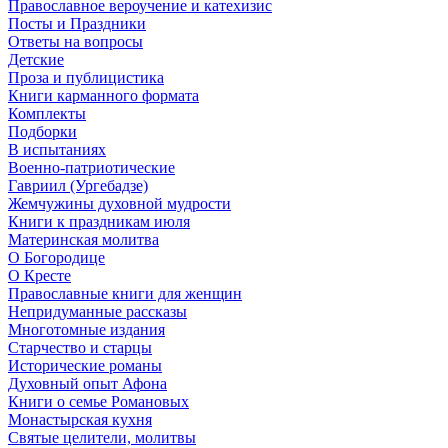
Православное вероучение и катехизис
Посты и Праздники
Ответы на вопросы
Детские
Проза и публицистика
Книги карманного формата
Комплекты
Подборки
В испытаниях
Военно-патриотические
Гавриил (Ургебадзе)
Жемчужины духовной мудрости
Книги к праздникам июля
Материнская молитва
О Богородице
О Кресте
Православные книги для женщин
Непридуманные рассказы
Многотомные издания
Старчество и старцы
Исторические романы
Духовный опыт Афона
Книги о семье Романовых
Монастырская кухня
Святые целители, молитвы