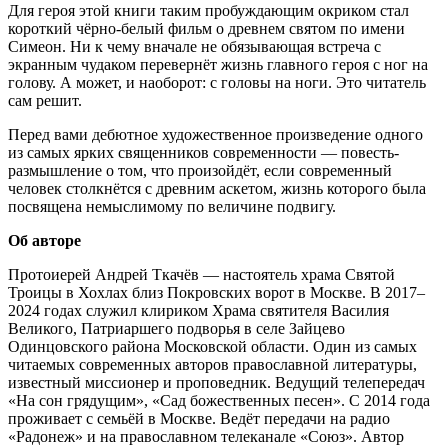
Для героя этой книги таким пробуждающим окриком стал
короткий чёрно-белый фильм о древнем святом по имени
Симеон. Ни к чему вначале не обязывающая встреча с
экранным чудаком перевернёт жизнь главного героя с ног на
голову. А может, и наоборот: с головы на ноги. Это читатель
сам решит.
Перед вами дебютное художественное произведение одного
из самых ярких священников современности — повесть-
размышление о том, что произойдёт, если современный
человек столкнётся с древним аскетом, жизнь которого была
посвящена немыслимому по величине подвигу.
Об авторе
Протоиерей Андрей Ткачёв — настоятель храма Святой
Троицы в Хохлах близ Покровских ворот в Москве. В 2017–
2024 годах служил клириком Храма святителя Василия
Великого, Патриаршего подворья в селе Зайцево
Одинцовского района Московской области. Один из самых
читаемых современных авторов православной литературы,
известный миссионер и проповедник. Ведущий телепередач
«На сон грядущим», «Сад божественных песен». С 2014 года
проживает с семьёй в Москве. Ведёт передачи на радио
«Радонеж» и на православном телеканале «Союз». Автор