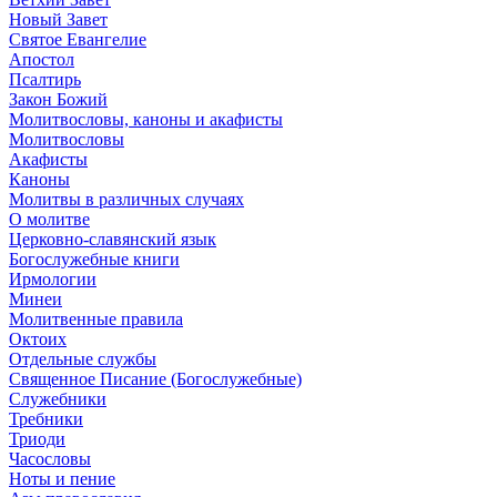
Новый Завет
Святое Евангелие
Апостол
Псалтирь
Закон Божий
Молитвословы, каноны и акафисты
Молитвословы
Акафисты
Каноны
Молитвы в различных случаях
О молитве
Церковно-славянский язык
Богослужебные книги
Ирмологии
Минеи
Молитвенные правила
Октоих
Отдельные службы
Священное Писание (Богослужебные)
Служебники
Требники
Триоди
Часословы
Ноты и пение