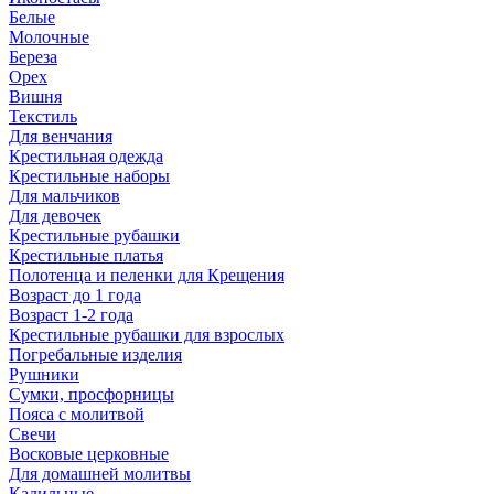
Белые
Молочные
Береза
Орех
Вишня
Текстиль
Для венчания
Крестильная одежда
Крестильные наборы
Для мальчиков
Для девочек
Крестильные рубашки
Крестильные платья
Полотенца и пеленки для Крещения
Возраст до 1 года
Возраст 1-2 года
Крестильные рубашки для взрослых
Погребальные изделия
Рушники
Сумки, просфорницы
Пояса с молитвой
Свечи
Восковые церковные
Для домашней молитвы
Кадильные