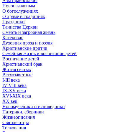
Азы православия
Новоначальным
О богослужениях
О храме и традициях
Праздники
Таинства Церкви
Смерть и загробная жизнь
Катехизис
Духовная проза и поэзия
Христианские притчи
Семейная жизнь и воспитание детей
Воспитание детей
Христианский брак
Жития святых
Ветхозаветные
I-III века
IV-VIII века
IX-XV века
XVI-XIX века
XX век
Новомученики и исповедники
Патерики, сборники
Жизнеописания
Святые отцы
Толкования