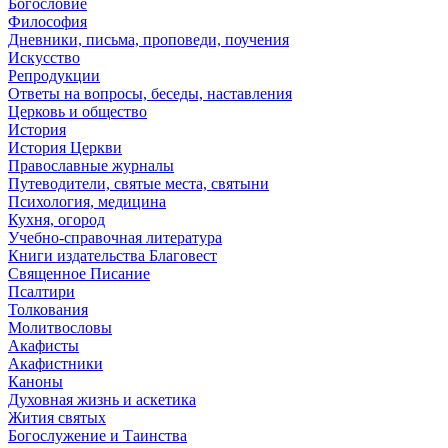
Богословие
Философия
Дневники, письма, проповеди, поучения
Искусство
Репродукции
Ответы на вопросы, беседы, наставления
Церковь и общество
История
История Церкви
Православные журналы
Путеводители, святые места, святыни
Психология, медицина
Кухня, огород
Учебно-справочная литература
Книги издательства Благовест
Священное Писание
Псалтири
Толкования
Молитвословы
Акафисты
Акафистники
Каноны
Духовная жизнь и аскетика
Жития святых
Богослужение и Таинства