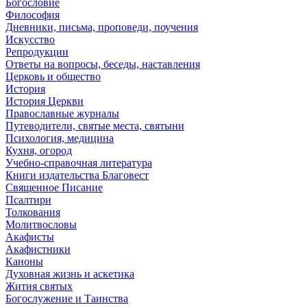
Богословие
Философия
Дневники, письма, проповеди, поучения
Искусство
Репродукции
Ответы на вопросы, беседы, наставления
Церковь и общество
История
История Церкви
Православные журналы
Путеводители, святые места, святыни
Психология, медицина
Кухня, огород
Учебно-справочная литература
Книги издательства Благовест
Священное Писание
Псалтири
Толкования
Молитвословы
Акафисты
Акафистники
Каноны
Духовная жизнь и аскетика
Жития святых
Богослужение и Таинства