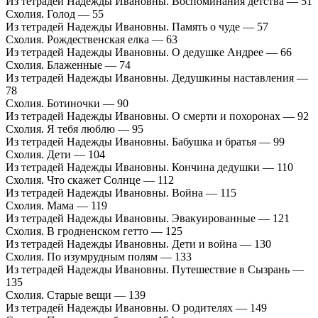
Из тетрадей Надежды Ивановны. Воспоминания детства — 51
Схолия. Голод — 55
Из тетрадей Надежды Ивановны. Память о чуде — 57
Схолия. Рождественская елка — 63
Из тетрадей Надежды Ивановны. О дедушке Андрее — 66
Схолия. Блаженные — 74
Из тетрадей Надежды Ивановны. Дедушкины наставления —
78
Схолия. Ботиночки — 90
Из тетрадей Надежды Ивановны. О смерти и похоронах — 92
Схолия. Я тебя люблю — 95
Из тетрадей Надежды Ивановны. Бабушка и братья — 99
Схолия. Дети — 104
Из тетрадей Надежды Ивановны. Кончина дедушки — 110
Схолия. Что скажет Солнце — 112
Из тетрадей Надежды Ивановны. Война — 115
Схолия. Мама — 119
Из тетрадей Надежды Ивановны. Эвакуированные — 121
Схолия. В гродненском гетто — 125
Из тетрадей Надежды Ивановны. Дети и война — 130
Схолия. По изумрудным полям — 133
Из тетрадей Надежды Ивановны. Путешествие в Сызрань —
135
Схолия. Старые вещи — 139
Из тетрадей Надежды Ивановны. О родителях — 149