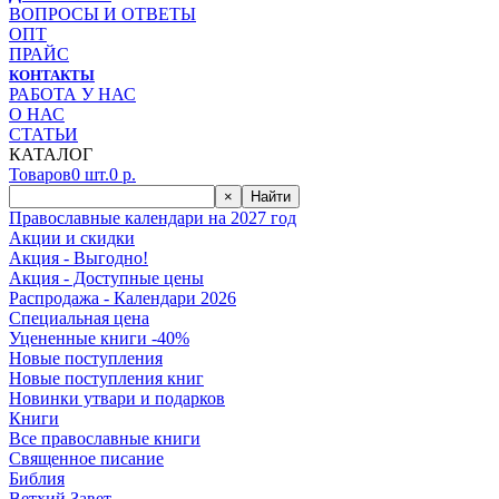
ВОПРОСЫ И ОТВЕТЫ
ОПТ
ПРАЙС
КОНТАКТЫ
РАБОТА У НАС
О НАС
СТАТЬИ
КАТАЛОГ
Товаров
0
шт.
0
р.
×
Найти
Православные календари на 2027 год
Акции и скидки
Акция - Выгодно!
Акция - Доступные цены
Распродажа - Календари 2026
Специальная цена
Уцененные книги -40%
Новые поступления
Новые поступления книг
Новинки утвари и подарков
Книги
Все православные книги
Священное писание
Библия
Ветхий Завет