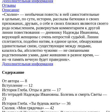
Дополнительная информация
Отзывы
Описание
«Схолии» — необычная повесть: в ней самостоятельные
и цельные, по сути, истории, рассказы батюшки о своих
прихожанах, друзьях, о себе и своих близких являются своего
рода осмыслением, развернутым комментарием к другой
линии повествования — дневнику Надежды Ивановны,
верующей женщины с очень непростой судьбой. Линии
сплетаются, подобно нитям, в единое целое, обнаруживая
удивительные связи, существующие между людьми,
казалось бы, абсолютно чужими — не связанными
родственными узами, даже жившими в разное время, —
но «в память вечную будет праведник».
Дополнительная информация
Содержание
От автора — 8
Вступление — 12
История Глеба. Отцы и дети — 17
Из тетрадей Надежды Ивановны. Болезнь и смерть Светы —
23
История Глеба. «Ты будешь жить» — 36
Схолия. «Моя грядочка» — 42