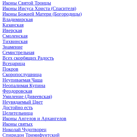
Иконы Святой Троицы
Иконы Иисуса Христа (Спасителя)
Иконы Божией Матери (Богородицы)
Владимирская
Казанская
Иверская
Смоленская
Тихвинская
Знамение
Семистрельная
Всех скорбящих Радость
Всецарица
Покров
Скоропослушница
Неупиваемая Чаша
Неопалимая Купина
Феодоровская
Умиление (Дивеевская)
Неувядаемый Цвет
Достойно есть
Целительница
Иконы Ангелов и Архангелов
Иконы святых
Николай Чудотворец
Спиридон Тримифунтский