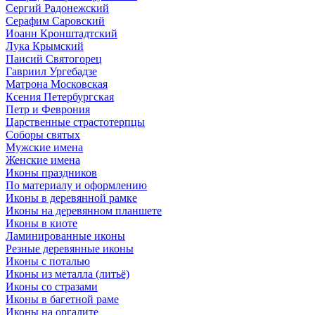
Сергий Радонежский
Серафим Саровский
Иоанн Кронштадтский
Лука Крымский
Паисий Святогорец
Гавриил Ургебадзе
Матрона Московская
Ксения Петербургская
Петр и Феврония
Царственные страстотерпцы
Соборы святых
Мужские имена
Женские имена
Иконы праздников
По материалу и оформлению
Иконы в деревянной рамке
Иконы на деревянном планшете
Иконы в киоте
Ламинированные иконы
Резные деревянные иконы
Иконы с поталью
Иконы из металла (литьё)
Иконы со стразами
Иконы в багетной раме
Иконы на оргалите