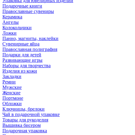
Упаковка для ювелирных изделий
Подарочные книги
Православные сувениры
Керамика
Ангелы
Колокольчики
Ложки
Панно, магниты, наклейки
Сувенирные яйца
Православная полиграфия
Подарки для детей
Развивающие игры
Наборы для творчества
Изделия из кожи
Закладки
Ремни
Мужские
Женские
Портмоне
Обложки
Ключницы, брелоки
Чай в подарочной упаковке
Товары для рукоделия
Вышивка бисером
Подарочная упаковка