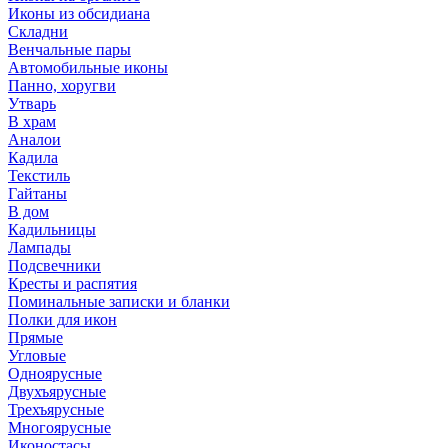
Иконы из обсидиана
Складни
Венчальные пары
Автомобильные иконы
Панно, хоругви
Утварь
В храм
Аналои
Кадила
Текстиль
Гайтаны
В дом
Кадильницы
Лампады
Подсвечники
Кресты и распятия
Поминальные записки и бланки
Полки для икон
Прямые
Угловые
Одноярусные
Двухъярусные
Трехъярусные
Многоярусные
Иконостасы