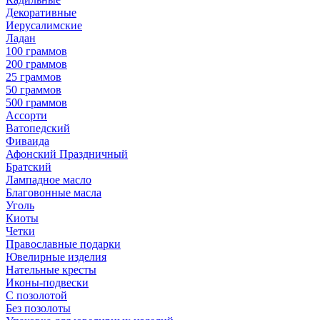
Декоративные
Иерусалимские
Ладан
100 граммов
200 граммов
25 граммов
50 граммов
500 граммов
Ассорти
Ватопедский
Фиваида
Афонский Праздничный
Братский
Лампадное масло
Благовонные масла
Уголь
Киоты
Четки
Православные подарки
Ювелирные изделия
Нательные кресты
Иконы-подвески
С позолотой
Без позолоты