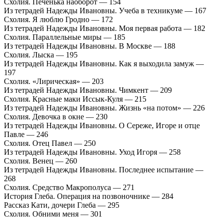
Схолия. Печенька наоборот — 154
Из тетрадей Надежды Ивановны. Учеба в техникуме — 167
Схолия. Я люблю Гродно — 172
Из тетрадей Надежды Ивановны. Моя первая работа — 182
Схолия. Параллельные миры — 185
Из тетрадей Надежды Ивановны. В Москве — 188
Схолия. Лыска — 195
Из тетрадей Надежды Ивановны. Как я выходила замуж —
197
Схолия. «Лирическая» — 203
Из тетрадей Надежды Ивановны. Чимкент — 209
Схолия. Красные маки Иссык-Куля — 215
Из тетрадей Надежды Ивановны. Жизнь «на потом» — 226
Схолия. Девочка в окне — 230
Из тетрадей Надежды Ивановны. О Сереже, Игоре и отце
Павле — 246
Схолия. Отец Павел — 250
Из тетрадей Надежды Ивановны. Уход Игоря — 258
Схолия. Венец — 260
Из тетрадей Надежды Ивановны. Последнее испытание —
268
Схолия. Средство Макрополуса — 271
История Глеба. Операция на позвоночнике — 284
Рассказ Кати, дочери Глеба — 295
Схолия. Обними меня — 301