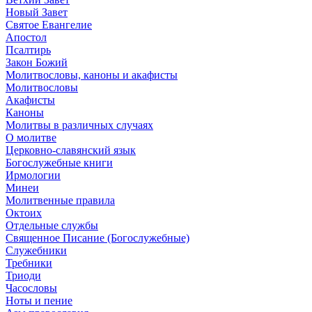
Новый Завет
Святое Евангелие
Апостол
Псалтирь
Закон Божий
Молитвословы, каноны и акафисты
Молитвословы
Акафисты
Каноны
Молитвы в различных случаях
О молитве
Церковно-славянский язык
Богослужебные книги
Ирмологии
Минеи
Молитвенные правила
Октоих
Отдельные службы
Священное Писание (Богослужебные)
Служебники
Требники
Триоди
Часословы
Ноты и пение