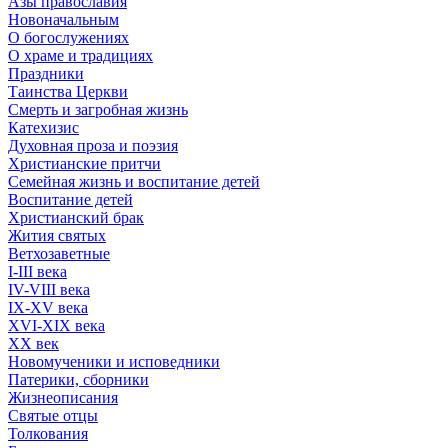
Азы православия
Новоначальным
О богослужениях
О храме и традициях
Праздники
Таинства Церкви
Смерть и загробная жизнь
Катехизис
Духовная проза и поэзия
Христианские притчи
Семейная жизнь и воспитание детей
Воспитание детей
Христианский брак
Жития святых
Ветхозаветные
I-III века
IV-VIII века
IX-XV века
XVI-XIX века
XX век
Новомученики и исповедники
Патерики, сборники
Жизнеописания
Святые отцы
Толкования