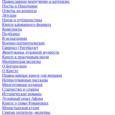
Православное вероучение и катехизис
Посты и Праздники
Ответы на вопросы
Детские
Проза и публицистика
Книги карманного формата
Комплекты
Подборки
В испытаниях
Военно-патриотические
Гавриил (Ургебадзе)
Жемчужины духовной мудрости
Книги к праздникам июля
Материнская молитва
О Богородице
О Кресте
Православные книги для женщин
Непридуманные рассказы
Многотомные издания
Старчество и старцы
Исторические романы
Духовный опыт Афона
Книги о семье Романовых
Монастырская кухня
Святые целители, молитвы