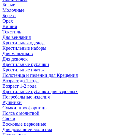
Белые
Молочные
Береза
Орех
Вишня
Текстиль
Для венчания
Крестильная одежда
Крестильные наборы
Для мальчиков
Для девочек
Крестильные рубашки
Крестильные платья
Полотенца и пеленки для Крещения
Возраст до 1 года
Возраст 1-2 года
Крестильные рубашки для взрослых
Погребальные изделия
Рушники
Сумки, просфорницы
Пояса с молитвой
Свечи
Восковые церковные
Для домашней молитвы
Кадильные