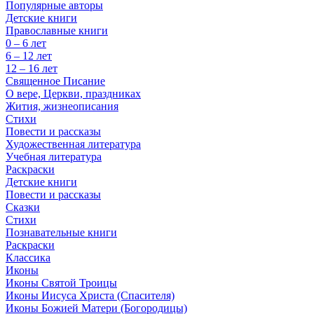
Популярные авторы
Детские книги
Православные книги
0 – 6 лет
6 – 12 лет
12 – 16 лет
Священное Писание
О вере, Церкви, праздниках
Жития, жизнеописания
Стихи
Повести и рассказы
Художественная литература
Учебная литература
Раскраски
Детские книги
Повести и рассказы
Сказки
Стихи
Познавательные книги
Раскраски
Классика
Иконы
Иконы Святой Троицы
Иконы Иисуса Христа (Спасителя)
Иконы Божией Матери (Богородицы)