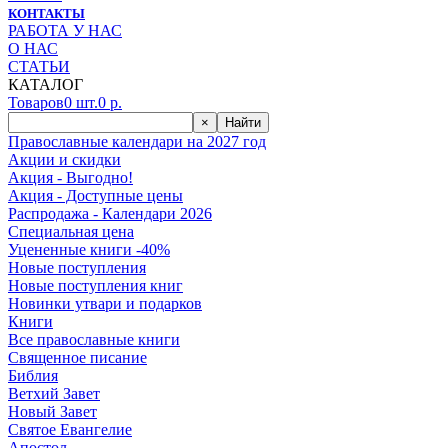
КОНТАКТЫ
РАБОТА У НАС
О НАС
СТАТЬИ
КАТАЛОГ
Товаров
0
шт.
0
р.
×
Найти
Православные календари на 2027 год
Акции и скидки
Акция - Выгодно!
Акция - Доступные цены
Распродажа - Календари 2026
Специальная цена
Уцененные книги -40%
Новые поступления
Новые поступления книг
Новинки утвари и подарков
Книги
Все православные книги
Священное писание
Библия
Ветхий Завет
Новый Завет
Святое Евангелие
Апостол