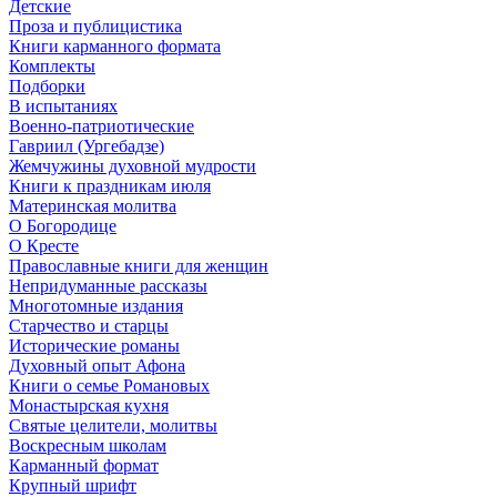
Детские
Проза и публицистика
Книги карманного формата
Комплекты
Подборки
В испытаниях
Военно-патриотические
Гавриил (Ургебадзе)
Жемчужины духовной мудрости
Книги к праздникам июля
Материнская молитва
О Богородице
О Кресте
Православные книги для женщин
Непридуманные рассказы
Многотомные издания
Старчество и старцы
Исторические романы
Духовный опыт Афона
Книги о семье Романовых
Монастырская кухня
Святые целители, молитвы
Воскресным школам
Карманный формат
Крупный шрифт