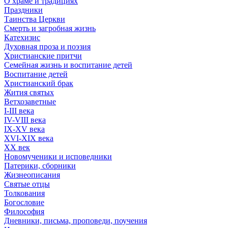
О храме и традициях
Праздники
Таинства Церкви
Смерть и загробная жизнь
Катехизис
Духовная проза и поэзия
Христианские притчи
Семейная жизнь и воспитание детей
Воспитание детей
Христианский брак
Жития святых
Ветхозаветные
I-III века
IV-VIII века
IX-XV века
XVI-XIX века
XX век
Новомученики и исповедники
Патерики, сборники
Жизнеописания
Святые отцы
Толкования
Богословие
Философия
Дневники, письма, проповеди, поучения