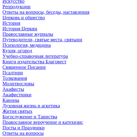
Искусство
Репродукции
Ответы на вопросы, беседы, наставления
Церковь и общество
История
История Церкви
Православные журналы
Путеводители, святые места, святыни
Психология, медицина
Кухня, огород
Учебно-справочная литература
Книги издательства Благовест
Священное Писание
Псалтири
Толкования
Молитвословы
Акафисты
Акафистники
Каноны
Духовная жизнь и аскетика
Жития святых
Богослужение и Таинства
Православное вероучение и катехизис
Посты и Праздники
Ответы на вопросы