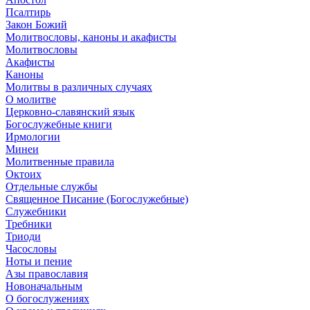
Псалтирь
Закон Божий
Молитвословы, каноны и акафисты
Молитвословы
Акафисты
Каноны
Молитвы в различных случаях
О молитве
Церковно-славянский язык
Богослужебные книги
Ирмологии
Минеи
Молитвенные правила
Октоих
Отдельные службы
Священное Писание (Богослужебные)
Служебники
Требники
Триоди
Часословы
Ноты и пение
Азы православия
Новоначальным
О богослужениях