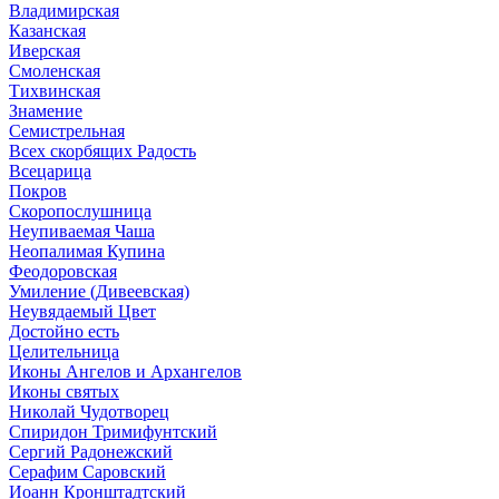
Владимирская
Казанская
Иверская
Смоленская
Тихвинская
Знамение
Семистрельная
Всех скорбящих Радость
Всецарица
Покров
Скоропослушница
Неупиваемая Чаша
Неопалимая Купина
Феодоровская
Умиление (Дивеевская)
Неувядаемый Цвет
Достойно есть
Целительница
Иконы Ангелов и Архангелов
Иконы святых
Николай Чудотворец
Спиридон Тримифунтский
Сергий Радонежский
Серафим Саровский
Иоанн Кронштадтский