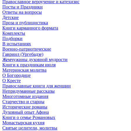
Православное вероучение и катехизис
Посты и Праздники
Ответы на вопросы
Детские
Проза и публицистика
Книги карманного формата
Комплекты
Подборки
В испытаниях
Военно-патриотические
Гавриил (Ургебадзе)
Жемчужины духовной мудрости
Книги к праздникам июля
Материнская молитва
О Богородице
О Кресте
Православные книги для женщин
Непридуманные рассказы
Многотомные издания
Старчество и старцы
Исторические романы
Духовный опыт Афона
Книги о семье Романовых
Монастырская кухня
Святые целители, молитвы