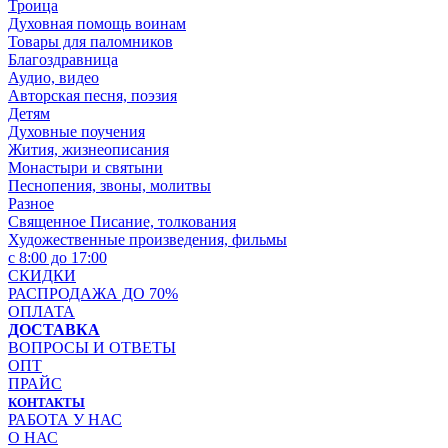
Троица
Духовная помощь воинам
Товары для паломников
Благоздравница
Аудио, видео
Авторская песня, поэзия
Детям
Духовные поучения
Жития, жизнеописания
Монастыри и святыни
Песнопения, звоны, молитвы
Разное
Священное Писание, толкования
Художественные произведения, фильмы
с 8:00 до 17:00
СКИДКИ
РАСПРОДАЖА ДО 70%
ОПЛАТА
ДОСТАВКА
ВОПРОСЫ И ОТВЕТЫ
ОПТ
ПРАЙС
КОНТАКТЫ
РАБОТА У НАС
О НАС