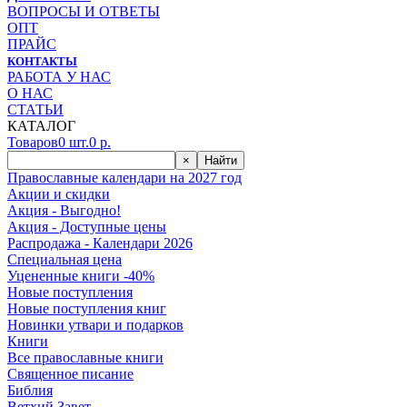
ВОПРОСЫ И ОТВЕТЫ
ОПТ
ПРАЙС
КОНТАКТЫ
РАБОТА У НАС
О НАС
СТАТЬИ
КАТАЛОГ
Товаров
0
шт.
0
р.
×
Найти
Православные календари на 2027 год
Акции и скидки
Акция - Выгодно!
Акция - Доступные цены
Распродажа - Календари 2026
Специальная цена
Уцененные книги -40%
Новые поступления
Новые поступления книг
Новинки утвари и подарков
Книги
Все православные книги
Священное писание
Библия
Ветхий Завет