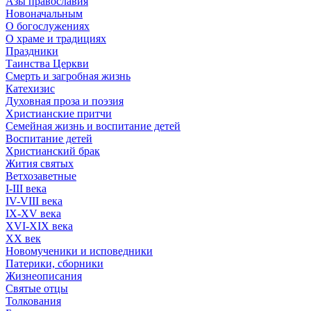
Азы православия
Новоначальным
О богослужениях
О храме и традициях
Праздники
Таинства Церкви
Смерть и загробная жизнь
Катехизис
Духовная проза и поэзия
Христианские притчи
Семейная жизнь и воспитание детей
Воспитание детей
Христианский брак
Жития святых
Ветхозаветные
I-III века
IV-VIII века
IX-XV века
XVI-XIX века
XX век
Новомученики и исповедники
Патерики, сборники
Жизнеописания
Святые отцы
Толкования