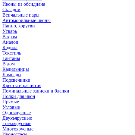
Иконы из обсидиана
Складни
Венчальные пары
Автомобильные иконы
Панно, хоругви
Утварь
В храм
Аналои
Кадила
Текстиль
Гайтаны
В дом
Кадильницы
Лампады
Подсвечники
Кресты и распятия
Поминальные записки и бланки
Полки для икон
Прямые
Угловые
Одноярусные
Двухъярусные
Трехъярусные
Многоярусные
Иконостасы