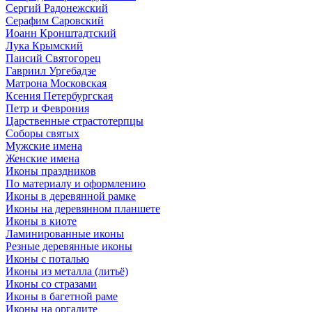
Сергий Радонежский
Серафим Саровский
Иоанн Кронштадтский
Лука Крымский
Паисий Святогорец
Гавриил Ургебадзе
Матрона Московская
Ксения Петербургская
Петр и Феврония
Царственные страстотерпцы
Соборы святых
Мужские имена
Женские имена
Иконы праздников
По материалу и оформлению
Иконы в деревянной рамке
Иконы на деревянном планшете
Иконы в киоте
Ламинированные иконы
Резные деревянные иконы
Иконы с поталью
Иконы из металла (литьё)
Иконы со стразами
Иконы в багетной раме
Иконы на оргалите