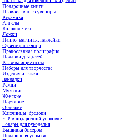
Упаковка для ювелирных изделий
Подарочные книги
Православные сувениры
Керамика
Ангелы
Колокольчики
Ложки
Панно, магниты, наклейки
Сувенирные яйца
Православная полиграфия
Подарки для детей
Развивающие игры
Наборы для творчества
Изделия из кожи
Закладки
Ремни
Мужские
Женские
Портмоне
Обложки
Ключницы, брелоки
Чай в подарочной упаковке
Товары для рукоделия
Вышивка бисером
Подарочная упаковка