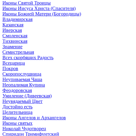
Иконы Святой Троицы
Иконы Иисуса Христа (Спасителя)
Иконы Божией Матери (Богородицы)
Владимирская
Казанская
Иверская
Смоленская
Тихвинская
Знамение
Семистрельная
Всех скорбящих Радость
Всецарица
Покров
Скоропослушница
Неупиваемая Чаша
Неопалимая Купина
Феодоровская
Умиление (Дивеевская)
Неувядаемый Цвет
Достойно есть
Целительница
Иконы Ангелов и Архангелов
Иконы святых
Николай Чудотворец
Спиридон Тримифунтский