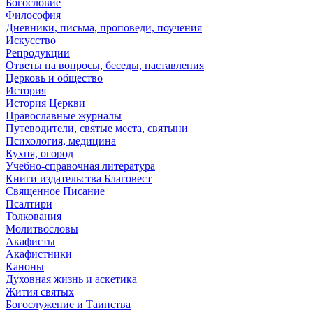
Богословие
Философия
Дневники, письма, проповеди, поучения
Искусство
Репродукции
Ответы на вопросы, беседы, наставления
Церковь и общество
История
История Церкви
Православные журналы
Путеводители, святые места, святыни
Психология, медицина
Кухня, огород
Учебно-справочная литература
Книги издательства Благовест
Священное Писание
Псалтири
Толкования
Молитвословы
Акафисты
Акафистники
Каноны
Духовная жизнь и аскетика
Жития святых
Богослужение и Таинства