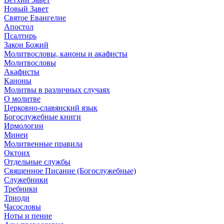
Новый Завет
Святое Евангелие
Апостол
Псалтирь
Закон Божий
Молитвословы, каноны и акафисты
Молитвословы
Акафисты
Каноны
Молитвы в различных случаях
О молитве
Церковно-славянский язык
Богослужебные книги
Ирмологии
Минеи
Молитвенные правила
Октоих
Отдельные службы
Священное Писание (Богослужебные)
Служебники
Требники
Триоди
Часословы
Ноты и пение