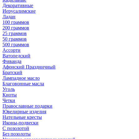
Декоративные
Иерусалимские
Ладан
100 граммов
200 граммов
25 граммов
50 граммов
500 граммов
Ассорти
Ватопедский
Фиваида
Афонский Праздничный
Братский
Лампадное масло
Благовонные масла
Уголь
Киоты
Четки
Православные подарки
Ювелирные изделия
Нательные кресты
Иконы-подвески
С позолотой
Без позолоты