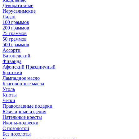
Декоративные
Иерусалимские
Ладан
100 граммов
200 граммов
25 граммов
50 граммов
500 граммов
Ассорти
Ватопедский
Фиваида
Афонский Праздничный
Братский
Лампадное масло
Благовонные масла
Уголь
Киоты
Четки
Православные подарки
Ювелирные изделия
Нательные кресты
Иконы-подвески
С позолотой
Без позолоты