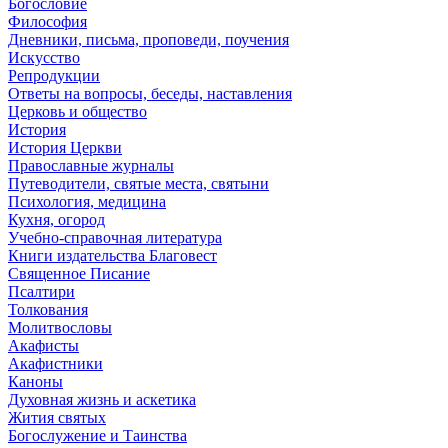
Богословие
Философия
Дневники, письма, проповеди, поучения
Искусство
Репродукции
Ответы на вопросы, беседы, наставления
Церковь и общество
История
История Церкви
Православные журналы
Путеводители, святые места, святыни
Психология, медицина
Кухня, огород
Учебно-справочная литература
Книги издательства Благовест
Священное Писание
Псалтири
Толкования
Молитвословы
Акафисты
Акафистники
Каноны
Духовная жизнь и аскетика
Жития святых
Богослужение и Таинства