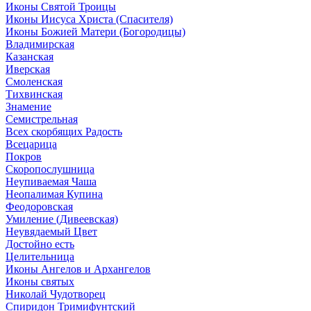
Иконы Святой Троицы
Иконы Иисуса Христа (Спасителя)
Иконы Божией Матери (Богородицы)
Владимирская
Казанская
Иверская
Смоленская
Тихвинская
Знамение
Семистрельная
Всех скорбящих Радость
Всецарица
Покров
Скоропослушница
Неупиваемая Чаша
Неопалимая Купина
Феодоровская
Умиление (Дивеевская)
Неувядаемый Цвет
Достойно есть
Целительница
Иконы Ангелов и Архангелов
Иконы святых
Николай Чудотворец
Спиридон Тримифунтский