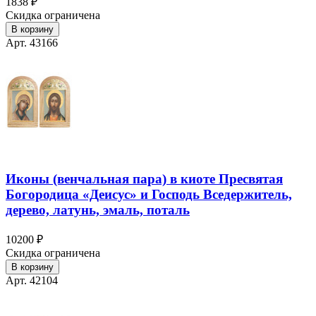
1838 ₽
Скидка ограничена
В корзину
Арт. 43166
Иконы (венчальная пара) в киоте Пресвятая
Богородица «Деисус» и Господь Вседержитель,
дерево, латунь, эмаль, поталь
10200 ₽
Скидка ограничена
В корзину
Арт. 42104