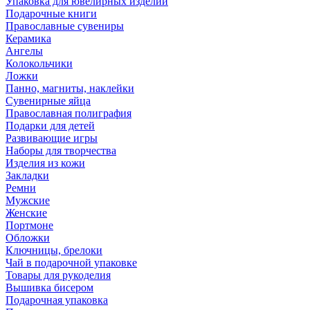
Упаковка для ювелирных изделий
Подарочные книги
Православные сувениры
Керамика
Ангелы
Колокольчики
Ложки
Панно, магниты, наклейки
Сувенирные яйца
Православная полиграфия
Подарки для детей
Развивающие игры
Наборы для творчества
Изделия из кожи
Закладки
Ремни
Мужские
Женские
Портмоне
Обложки
Ключницы, брелоки
Чай в подарочной упаковке
Товары для рукоделия
Вышивка бисером
Подарочная упаковка