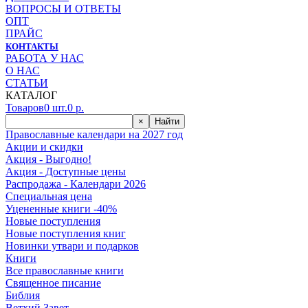
ВОПРОСЫ И ОТВЕТЫ
ОПТ
ПРАЙС
КОНТАКТЫ
РАБОТА У НАС
О НАС
СТАТЬИ
КАТАЛОГ
Товаров
0
шт.
0
р.
×
Найти
Православные календари на 2027 год
Акции и скидки
Акция - Выгодно!
Акция - Доступные цены
Распродажа - Календари 2026
Специальная цена
Уцененные книги -40%
Новые поступления
Новые поступления книг
Новинки утвари и подарков
Книги
Все православные книги
Священное писание
Библия
Ветхий Завет