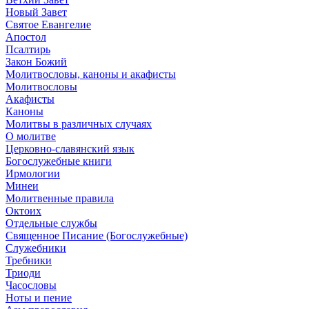
Новый Завет
Святое Евангелие
Апостол
Псалтирь
Закон Божий
Молитвословы, каноны и акафисты
Молитвословы
Акафисты
Каноны
Молитвы в различных случаях
О молитве
Церковно-славянский язык
Богослужебные книги
Ирмологии
Минеи
Молитвенные правила
Октоих
Отдельные службы
Священное Писание (Богослужебные)
Служебники
Требники
Триоди
Часословы
Ноты и пение