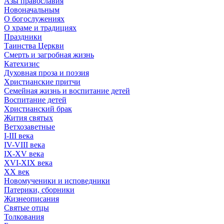
Азы православия
Новоначальным
О богослужениях
О храме и традициях
Праздники
Таинства Церкви
Смерть и загробная жизнь
Катехизис
Духовная проза и поэзия
Христианские притчи
Семейная жизнь и воспитание детей
Воспитание детей
Христианский брак
Жития святых
Ветхозаветные
I-III века
IV-VIII века
IX-XV века
XVI-XIX века
XX век
Новомученики и исповедники
Патерики, сборники
Жизнеописания
Святые отцы
Толкования