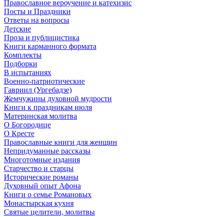
Православное вероучение и катехизис
Посты и Праздники
Ответы на вопросы
Детские
Проза и публицистика
Книги карманного формата
Комплекты
Подборки
В испытаниях
Военно-патриотические
Гавриил (Ургебадзе)
Жемчужины духовной мудрости
Книги к праздникам июля
Материнская молитва
О Богородице
О Кресте
Православные книги для женщин
Непридуманные рассказы
Многотомные издания
Старчество и старцы
Исторические романы
Духовный опыт Афона
Книги о семье Романовых
Монастырская кухня
Святые целители, молитвы