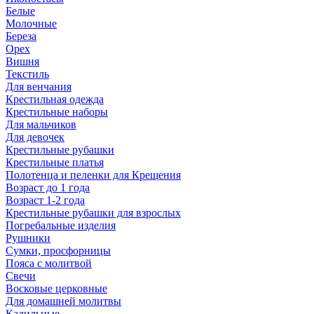
Белые
Молочные
Береза
Орех
Вишня
Текстиль
Для венчания
Крестильная одежда
Крестильные наборы
Для мальчиков
Для девочек
Крестильные рубашки
Крестильные платья
Полотенца и пеленки для Крещения
Возраст до 1 года
Возраст 1-2 года
Крестильные рубашки для взрослых
Погребальные изделия
Рушники
Сумки, просфорницы
Пояса с молитвой
Свечи
Восковые церковные
Для домашней молитвы
Кадильные