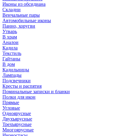
Иконы из обсидиана
Складни
Венчальные пары
Автомобильные иконы
Панно, хоругви
Утварь
В храм
Аналои
Кадила
Текстиль
Гайтаны
В дом
Кадильницы
Лампады
Подсвечники
Кресты и распятия
Поминальные записки и бланки
Полки для икон
Прямые
Угловые
Одноярусные
Двухъярусные
Трехъярусные
Многоярусные
Иконостасы