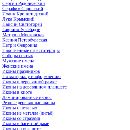
Сергий Радонежский
Серафим Саровский
Иоанн Кронштадтский
Лука Крымский
Паисий Святогорец
Гавриил Ургебадзе
Матрона Московская
Ксения Петербургская
Петр и Феврония
Царственные страстотерпцы
Соборы святых
Мужские имена
Женские имена
Иконы праздников
По материалу и оформлению
Иконы в деревянной рамке
Иконы на деревянном планшете
Иконы в киоте
Ламинированные иконы
Резные деревянные иконы
Иконы с поталью
Иконы из металла (литьё)
Иконы со стразами
Иконы в багетной раме
Иконы на оргалите