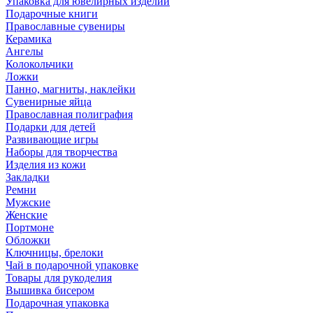
Упаковка для ювелирных изделий
Подарочные книги
Православные сувениры
Керамика
Ангелы
Колокольчики
Ложки
Панно, магниты, наклейки
Сувенирные яйца
Православная полиграфия
Подарки для детей
Развивающие игры
Наборы для творчества
Изделия из кожи
Закладки
Ремни
Мужские
Женские
Портмоне
Обложки
Ключницы, брелоки
Чай в подарочной упаковке
Товары для рукоделия
Вышивка бисером
Подарочная упаковка