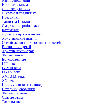
Азы православия
Новоначальным
О богослужениях
О храме и традициях
Праздники
Таинства Церкви
Смерть и загробная жизнь
Катехизис
Духовная проза и поэзия
Христианские притчи
Семейная жизнь и воспитание детей
Воспитание детей
Христианский брак
Жития святых
Ветхозаветные
I-III века
IV-VIII века
IX-XV века
XVI-XIX века
XX век
Новомученики и исповедники
Патерики, сборники
Жизнеописания
Святые отцы
Толкования