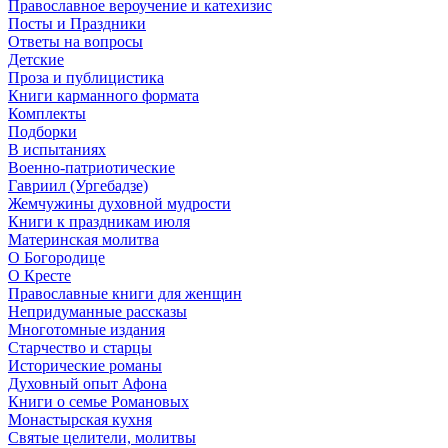
Православное вероучение и катехизис
Посты и Праздники
Ответы на вопросы
Детские
Проза и публицистика
Книги карманного формата
Комплекты
Подборки
В испытаниях
Военно-патриотические
Гавриил (Ургебадзе)
Жемчужины духовной мудрости
Книги к праздникам июля
Материнская молитва
О Богородице
О Кресте
Православные книги для женщин
Непридуманные рассказы
Многотомные издания
Старчество и старцы
Исторические романы
Духовный опыт Афона
Книги о семье Романовых
Монастырская кухня
Святые целители, молитвы