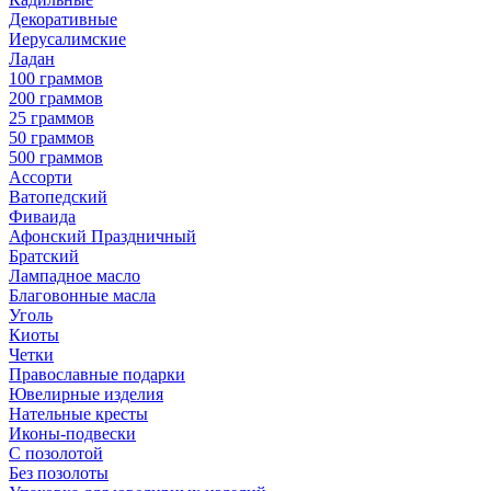
Декоративные
Иерусалимские
Ладан
100 граммов
200 граммов
25 граммов
50 граммов
500 граммов
Ассорти
Ватопедский
Фиваида
Афонский Праздничный
Братский
Лампадное масло
Благовонные масла
Уголь
Киоты
Четки
Православные подарки
Ювелирные изделия
Нательные кресты
Иконы-подвески
С позолотой
Без позолоты