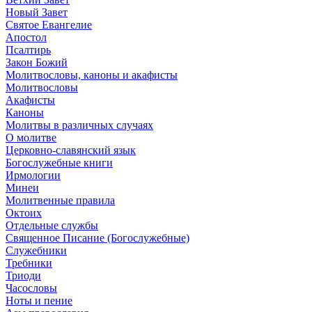
Новый Завет
Святое Евангелие
Апостол
Псалтирь
Закон Божий
Молитвословы, каноны и акафисты
Молитвословы
Акафисты
Каноны
Молитвы в различных случаях
О молитве
Церковно-славянский язык
Богослужебные книги
Ирмологии
Минеи
Молитвенные правила
Октоих
Отдельные службы
Священное Писание (Богослужебные)
Служебники
Требники
Триоди
Часословы
Ноты и пение