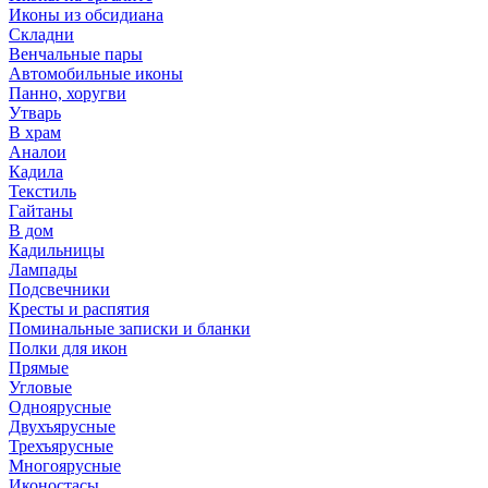
Иконы из обсидиана
Складни
Венчальные пары
Автомобильные иконы
Панно, хоругви
Утварь
В храм
Аналои
Кадила
Текстиль
Гайтаны
В дом
Кадильницы
Лампады
Подсвечники
Кресты и распятия
Поминальные записки и бланки
Полки для икон
Прямые
Угловые
Одноярусные
Двухъярусные
Трехъярусные
Многоярусные
Иконостасы