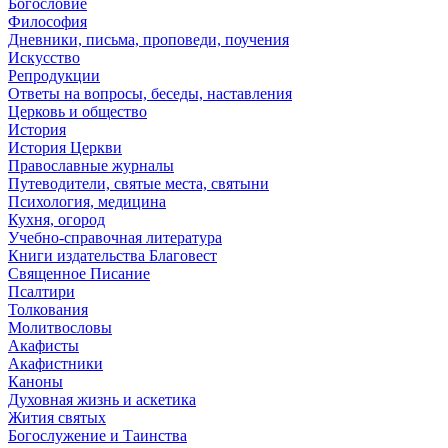
Богословие
Философия
Дневники, письма, проповеди, поучения
Искусство
Репродукции
Ответы на вопросы, беседы, наставления
Церковь и общество
История
История Церкви
Православные журналы
Путеводители, святые места, святыни
Психология, медицина
Кухня, огород
Учебно-справочная литература
Книги издательства Благовест
Священное Писание
Псалтири
Толкования
Молитвословы
Акафисты
Акафистники
Каноны
Духовная жизнь и аскетика
Жития святых
Богослужение и Таинства