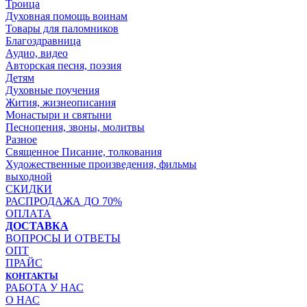
Троица
Духовная помощь воинам
Товары для паломников
Благоздравница
Аудио, видео
Авторская песня, поэзия
Детям
Духовные поучения
Жития, жизнеописания
Монастыри и святыни
Песнопения, звоны, молитвы
Разное
Священное Писание, толкования
Художественные произведения, фильмы
выходной
СКИДКИ
РАСПРОДАЖА ДО 70%
ОПЛАТА
ДОСТАВКА
ВОПРОСЫ И ОТВЕТЫ
ОПТ
ПРАЙС
КОНТАКТЫ
РАБОТА У НАС
О НАС