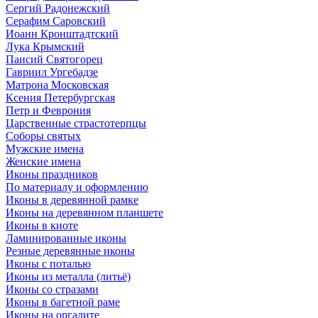
Сергий Радонежский
Серафим Саровский
Иоанн Кронштадтский
Лука Крымский
Паисий Святогорец
Гавриил Ургебадзе
Матрона Московская
Ксения Петербургская
Петр и Феврония
Царственные страстотерпцы
Соборы святых
Мужские имена
Женские имена
Иконы праздников
По материалу и оформлению
Иконы в деревянной рамке
Иконы на деревянном планшете
Иконы в киоте
Ламинированные иконы
Резные деревянные иконы
Иконы с поталью
Иконы из металла (литьё)
Иконы со стразами
Иконы в багетной раме
Иконы на оргалите