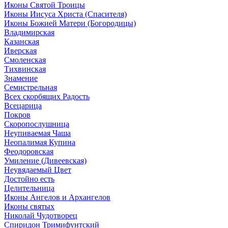
Иконы Святой Троицы
Иконы Иисуса Христа (Спасителя)
Иконы Божией Матери (Богородицы)
Владимирская
Казанская
Иверская
Смоленская
Тихвинская
Знамение
Семистрельная
Всех скорбящих Радость
Всецарица
Покров
Скоропослушница
Неупиваемая Чаша
Неопалимая Купина
Феодоровская
Умиление (Дивеевская)
Неувядаемый Цвет
Достойно есть
Целительница
Иконы Ангелов и Архангелов
Иконы святых
Николай Чудотворец
Спиридон Тримифунтский