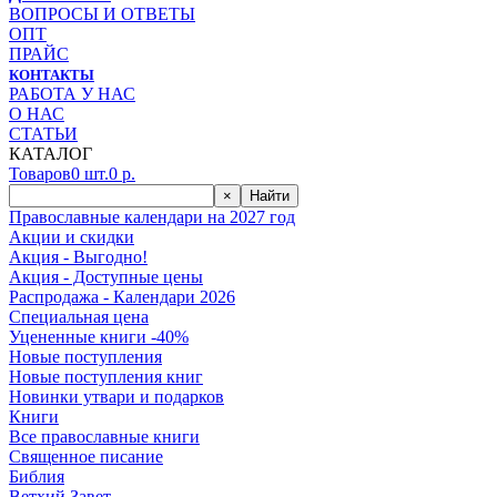
ВОПРОСЫ И ОТВЕТЫ
ОПТ
ПРАЙС
КОНТАКТЫ
РАБОТА У НАС
О НАС
СТАТЬИ
КАТАЛОГ
Товаров
0
шт.
0
р.
×
Найти
Православные календари на 2027 год
Акции и скидки
Акция - Выгодно!
Акция - Доступные цены
Распродажа - Календари 2026
Специальная цена
Уцененные книги -40%
Новые поступления
Новые поступления книг
Новинки утвари и подарков
Книги
Все православные книги
Священное писание
Библия
Ветхий Завет