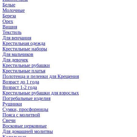
Белые
Молочные
Береза
Орех
Вишня
Текстиль
Для венчания
Крестильная одежда
Крестильные наборы
Для мальчиков
Для девочек
Крестильные рубашки
Крестильные платья
Полотенца и пеленки для Крещения
Возраст до 1 года
Возраст 1-2 года
Крестильные рубашки для взрослых
Погребальные изделия
Рушники
Сумки, просфорницы
Пояса с молитвой
Свечи
Восковые церковные
Для домашней молитвы
Кадильные