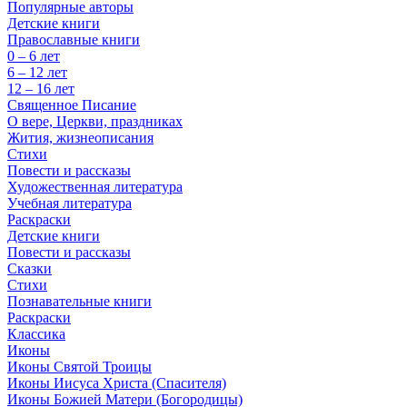
Популярные авторы
Детские книги
Православные книги
0 – 6 лет
6 – 12 лет
12 – 16 лет
Священное Писание
О вере, Церкви, праздниках
Жития, жизнеописания
Стихи
Повести и рассказы
Художественная литература
Учебная литература
Раскраски
Детские книги
Повести и рассказы
Сказки
Стихи
Познавательные книги
Раскраски
Классика
Иконы
Иконы Святой Троицы
Иконы Иисуса Христа (Спасителя)
Иконы Божией Матери (Богородицы)