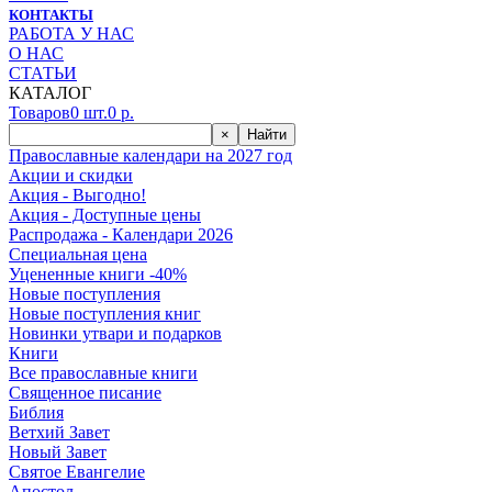
КОНТАКТЫ
РАБОТА У НАС
О НАС
СТАТЬИ
КАТАЛОГ
Товаров
0
шт.
0
р.
×
Найти
Православные календари на 2027 год
Акции и скидки
Акция - Выгодно!
Акция - Доступные цены
Распродажа - Календари 2026
Специальная цена
Уцененные книги -40%
Новые поступления
Новые поступления книг
Новинки утвари и подарков
Книги
Все православные книги
Священное писание
Библия
Ветхий Завет
Новый Завет
Святое Евангелие
Апостол