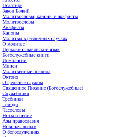
Псалтирь
Закон Божий
Молитвословы, каноны и акафисты
Молитвословы
Акафисты
Каноны
Молитвы в различных случаях
О молитве
Церковно-славянский язык
Богослужебные книги
Ирмологии
Минеи
Молитвенные правила
Октоих
Отдельные службы
Священное Писание (Богослужебные)
Служебники
Требники
Триоди
Часословы
Ноты и пение
Азы православия
Новоначальным
О богослужениях