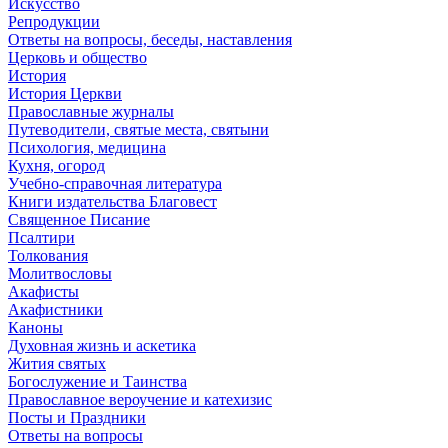
Искусство
Репродукции
Ответы на вопросы, беседы, наставления
Церковь и общество
История
История Церкви
Православные журналы
Путеводители, святые места, святыни
Психология, медицина
Кухня, огород
Учебно-справочная литература
Книги издательства Благовест
Священное Писание
Псалтири
Толкования
Молитвословы
Акафисты
Акафистники
Каноны
Духовная жизнь и аскетика
Жития святых
Богослужение и Таинства
Православное вероучение и катехизис
Посты и Праздники
Ответы на вопросы