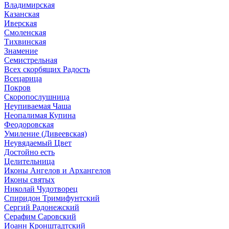
Владимирская
Казанская
Иверская
Смоленская
Тихвинская
Знамение
Семистрельная
Всех скорбящих Радость
Всецарица
Покров
Скоропослушница
Неупиваемая Чаша
Неопалимая Купина
Феодоровская
Умиление (Дивеевская)
Неувядаемый Цвет
Достойно есть
Целительница
Иконы Ангелов и Архангелов
Иконы святых
Николай Чудотворец
Спиридон Тримифунтский
Сергий Радонежский
Серафим Саровский
Иоанн Кронштадтский