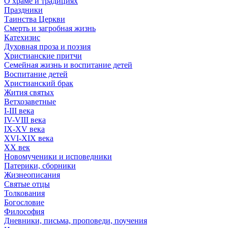
О храме и традициях
Праздники
Таинства Церкви
Смерть и загробная жизнь
Катехизис
Духовная проза и поэзия
Христианские притчи
Семейная жизнь и воспитание детей
Воспитание детей
Христианский брак
Жития святых
Ветхозаветные
I-III века
IV-VIII века
IX-XV века
XVI-XIX века
XX век
Новомученики и исповедники
Патерики, сборники
Жизнеописания
Святые отцы
Толкования
Богословие
Философия
Дневники, письма, проповеди, поучения