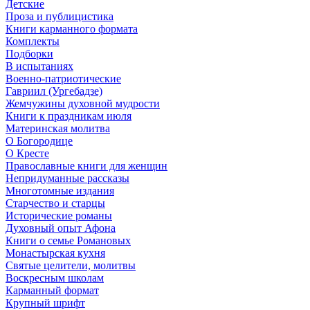
Детские
Проза и публицистика
Книги карманного формата
Комплекты
Подборки
В испытаниях
Военно-патриотические
Гавриил (Ургебадзе)
Жемчужины духовной мудрости
Книги к праздникам июля
Материнская молитва
О Богородице
О Кресте
Православные книги для женщин
Непридуманные рассказы
Многотомные издания
Старчество и старцы
Исторические романы
Духовный опыт Афона
Книги о семье Романовых
Монастырская кухня
Святые целители, молитвы
Воскресным школам
Карманный формат
Крупный шрифт