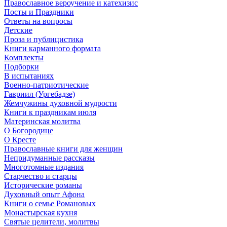
Православное вероучение и катехизис
Посты и Праздники
Ответы на вопросы
Детские
Проза и публицистика
Книги карманного формата
Комплекты
Подборки
В испытаниях
Военно-патриотические
Гавриил (Ургебадзе)
Жемчужины духовной мудрости
Книги к праздникам июля
Материнская молитва
О Богородице
О Кресте
Православные книги для женщин
Непридуманные рассказы
Многотомные издания
Старчество и старцы
Исторические романы
Духовный опыт Афона
Книги о семье Романовых
Монастырская кухня
Святые целители, молитвы