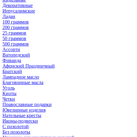
Декоративные
Иерусалимские
Ладан
100 граммов
200 граммов
25 граммов
50 граммов
500 граммов
Ассорти
Ватопедский
Фиваида
Афонский Праздничный
Братский
Лампадное масло
Благовонные масла
Уголь
Киоты
Четки
Православные подарки
Ювелирные изделия
Нательные кресты
Иконы-подвески
С позолотой
Без позолоты