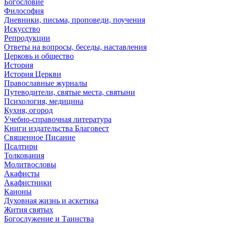
Богословие
Философия
Дневники, письма, проповеди, поучения
Искусство
Репродукции
Ответы на вопросы, беседы, наставления
Церковь и общество
История
История Церкви
Православные журналы
Путеводители, святые места, святыни
Психология, медицина
Кухня, огород
Учебно-справочная литература
Книги издательства Благовест
Священное Писание
Псалтири
Толкования
Молитвословы
Акафисты
Акафистники
Каноны
Духовная жизнь и аскетика
Жития святых
Богослужение и Таинства