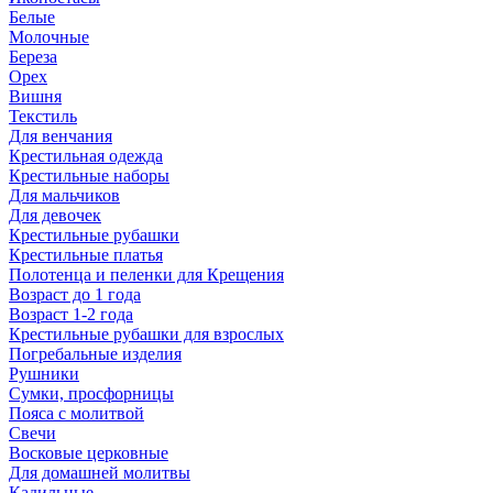
Белые
Молочные
Береза
Орех
Вишня
Текстиль
Для венчания
Крестильная одежда
Крестильные наборы
Для мальчиков
Для девочек
Крестильные рубашки
Крестильные платья
Полотенца и пеленки для Крещения
Возраст до 1 года
Возраст 1-2 года
Крестильные рубашки для взрослых
Погребальные изделия
Рушники
Сумки, просфорницы
Пояса с молитвой
Свечи
Восковые церковные
Для домашней молитвы
Кадильные