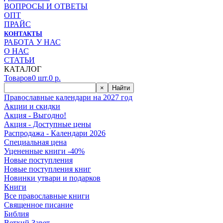
ВОПРОСЫ И ОТВЕТЫ
ОПТ
ПРАЙС
КОНТАКТЫ
РАБОТА У НАС
О НАС
СТАТЬИ
КАТАЛОГ
Товаров
0
шт.
0
р.
×
Найти
Православные календари на 2027 год
Акции и скидки
Акция - Выгодно!
Акция - Доступные цены
Распродажа - Календари 2026
Специальная цена
Уцененные книги -40%
Новые поступления
Новые поступления книг
Новинки утвари и подарков
Книги
Все православные книги
Священное писание
Библия
Ветхий Завет