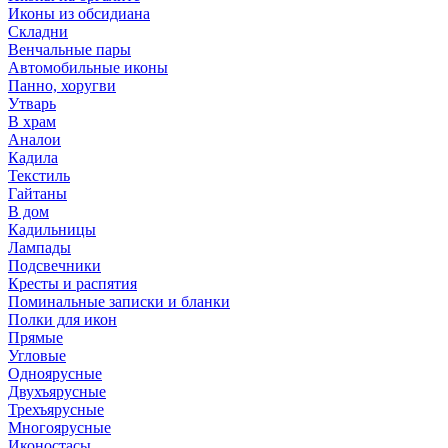
Иконы из обсидиана
Складни
Венчальные пары
Автомобильные иконы
Панно, хоругви
Утварь
В храм
Аналои
Кадила
Текстиль
Гайтаны
В дом
Кадильницы
Лампады
Подсвечники
Кресты и распятия
Поминальные записки и бланки
Полки для икон
Прямые
Угловые
Одноярусные
Двухъярусные
Трехъярусные
Многоярусные
Иконостасы