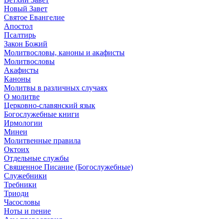
Новый Завет
Святое Евангелие
Апостол
Псалтирь
Закон Божий
Молитвословы, каноны и акафисты
Молитвословы
Акафисты
Каноны
Молитвы в различных случаях
О молитве
Церковно-славянский язык
Богослужебные книги
Ирмологии
Минеи
Молитвенные правила
Октоих
Отдельные службы
Священное Писание (Богослужебные)
Служебники
Требники
Триоди
Часословы
Ноты и пение