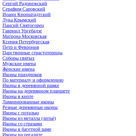
Сергий Радонежский
Серафим Саровский
Иоанн Кронштадтский
Лука Крымский
Паисий Святогорец
Гавриил Ургебадзе
Матрона Московская
Ксения Петербургская
Петр и Феврония
Царственные страстотерпцы
Соборы святых
Мужские имена
Женские имена
Иконы праздников
По материалу и оформлению
Иконы в деревянной рамке
Иконы на деревянном планшете
Иконы в киоте
Ламинированные иконы
Резные деревянные иконы
Иконы с поталью
Иконы из металла (литьё)
Иконы со стразами
Иконы в багетной раме
Иконы на оргалите