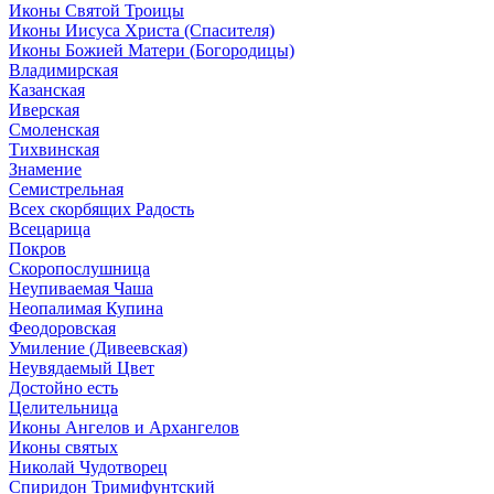
Иконы Святой Троицы
Иконы Иисуса Христа (Спасителя)
Иконы Божией Матери (Богородицы)
Владимирская
Казанская
Иверская
Смоленская
Тихвинская
Знамение
Семистрельная
Всех скорбящих Радость
Всецарица
Покров
Скоропослушница
Неупиваемая Чаша
Неопалимая Купина
Феодоровская
Умиление (Дивеевская)
Неувядаемый Цвет
Достойно есть
Целительница
Иконы Ангелов и Архангелов
Иконы святых
Николай Чудотворец
Спиридон Тримифунтский