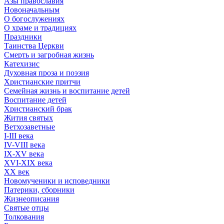
Азы православия
Новоначальным
О богослужениях
О храме и традициях
Праздники
Таинства Церкви
Смерть и загробная жизнь
Катехизис
Духовная проза и поэзия
Христианские притчи
Семейная жизнь и воспитание детей
Воспитание детей
Христианский брак
Жития святых
Ветхозаветные
I-III века
IV-VIII века
IX-XV века
XVI-XIX века
XX век
Новомученики и исповедники
Патерики, сборники
Жизнеописания
Святые отцы
Толкования