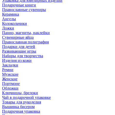
Упаковка для ювелирных изделий
Подарочные книги
Православные сувениры
Керамика
Ангелы
Колокольчики
Ложки
Панно, магниты, наклейки
Сувенирные яйца
Православная полиграфия
Подарки для детей
Развивающие игры
Наборы для творчества
Изделия из кожи
Закладки
Ремни
Мужские
Женские
Портмоне
Обложки
Ключницы, брелоки
Чай в подарочной упаковке
Товары для рукоделия
Вышивка бисером
Подарочная упаковка