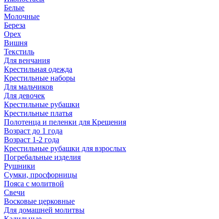
Белые
Молочные
Береза
Орех
Вишня
Текстиль
Для венчания
Крестильная одежда
Крестильные наборы
Для мальчиков
Для девочек
Крестильные рубашки
Крестильные платья
Полотенца и пеленки для Крещения
Возраст до 1 года
Возраст 1-2 года
Крестильные рубашки для взрослых
Погребальные изделия
Рушники
Сумки, просфорницы
Пояса с молитвой
Свечи
Восковые церковные
Для домашней молитвы
Кадильные