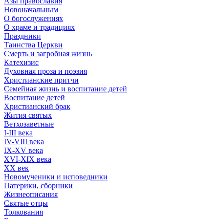
Азы православия
Новоначальным
О богослужениях
О храме и традициях
Праздники
Таинства Церкви
Смерть и загробная жизнь
Катехизис
Духовная проза и поэзия
Христианские притчи
Семейная жизнь и воспитание детей
Воспитание детей
Христианский брак
Жития святых
Ветхозаветные
I-III века
IV-VIII века
IX-XV века
XVI-XIX века
XX век
Новомученики и исповедники
Патерики, сборники
Жизнеописания
Святые отцы
Толкования