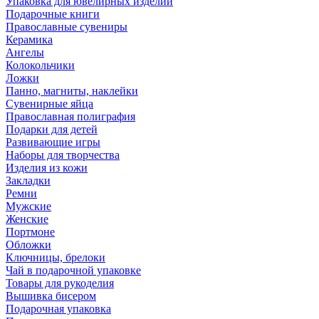
Упаковка для ювелирных изделий
Подарочные книги
Православные сувениры
Керамика
Ангелы
Колокольчики
Ложки
Панно, магниты, наклейки
Сувенирные яйца
Православная полиграфия
Подарки для детей
Развивающие игры
Наборы для творчества
Изделия из кожи
Закладки
Ремни
Мужские
Женские
Портмоне
Обложки
Ключницы, брелоки
Чай в подарочной упаковке
Товары для рукоделия
Вышивка бисером
Подарочная упаковка