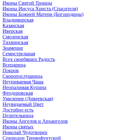
Иконы Святой Троицы
Иконы Иисуса Христа (Спасителя)
Иконы Божией Матери (Богородицы)
Владимирская
Казанская
Иверская
Смоленская
Тихвинская
Знамение
Семистрельная
Всех скорбящих Радость
Всецарица
Покров
Скоропослушница
Неупиваемая Чаша
Неопалимая Купина
Феодоровская
Умиление (Дивеевская)
Неувядаемый Цвет
Достойно есть
Целительница
Иконы Ангелов и Архангелов
Иконы святых
Николай Чудотворец
Спиридон Тримифунтский