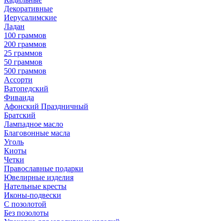
Декоративные
Иерусалимские
Ладан
100 граммов
200 граммов
25 граммов
50 граммов
500 граммов
Ассорти
Ватопедский
Фиваида
Афонский Праздничный
Братский
Лампадное масло
Благовонные масла
Уголь
Киоты
Четки
Православные подарки
Ювелирные изделия
Нательные кресты
Иконы-подвески
С позолотой
Без позолоты