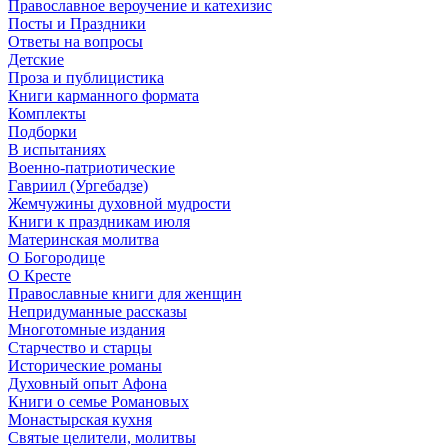
Православное вероучение и катехизис
Посты и Праздники
Ответы на вопросы
Детские
Проза и публицистика
Книги карманного формата
Комплекты
Подборки
В испытаниях
Военно-патриотические
Гавриил (Ургебадзе)
Жемчужины духовной мудрости
Книги к праздникам июля
Материнская молитва
О Богородице
О Кресте
Православные книги для женщин
Непридуманные рассказы
Многотомные издания
Старчество и старцы
Исторические романы
Духовный опыт Афона
Книги о семье Романовых
Монастырская кухня
Святые целители, молитвы