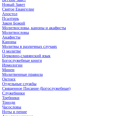
Новый Завет
Святое Евангелие
Апостол
Псалтирь
Закон Божий
Молитвословы, каноны и акафисты
Молитвословы
Акафисты
Каноны
Молитвы в различных случаях
О молитве
Церковно-славянский язык
Богослужебные книги
Ирмологии
Минеи
Молитвенные правила
Октоих
Отдельные службы
Священное Писание (Богослужебные)
Служебники
Требники
Триоди
Часословы
Ноты и пение