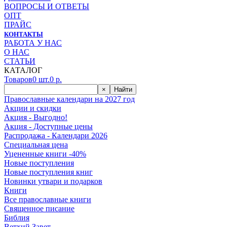
ВОПРОСЫ И ОТВЕТЫ
ОПТ
ПРАЙС
КОНТАКТЫ
РАБОТА У НАС
О НАС
СТАТЬИ
КАТАЛОГ
Товаров
0
шт.
0
р.
×
Найти
Православные календари на 2027 год
Акции и скидки
Акция - Выгодно!
Акция - Доступные цены
Распродажа - Календари 2026
Специальная цена
Уцененные книги -40%
Новые поступления
Новые поступления книг
Новинки утвари и подарков
Книги
Все православные книги
Священное писание
Библия
Ветхий Завет