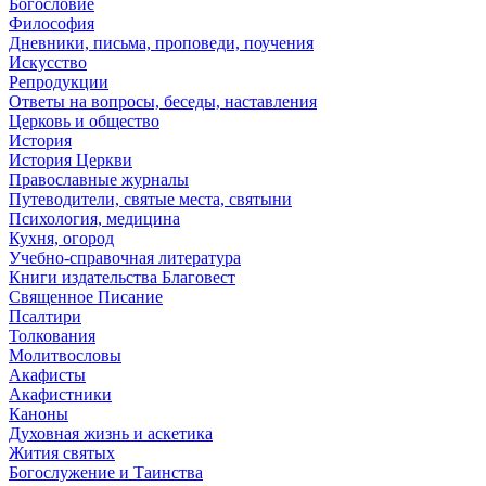
Богословие
Философия
Дневники, письма, проповеди, поучения
Искусство
Репродукции
Ответы на вопросы, беседы, наставления
Церковь и общество
История
История Церкви
Православные журналы
Путеводители, святые места, святыни
Психология, медицина
Кухня, огород
Учебно-справочная литература
Книги издательства Благовест
Священное Писание
Псалтири
Толкования
Молитвословы
Акафисты
Акафистники
Каноны
Духовная жизнь и аскетика
Жития святых
Богослужение и Таинства