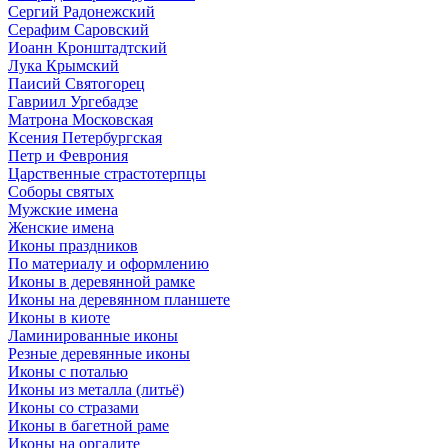
Сергий Радонежский
Серафим Саровский
Иоанн Кронштадтский
Лука Крымский
Паисий Святогорец
Гавриил Ургебадзе
Матрона Московская
Ксения Петербургская
Петр и Феврония
Царственные страстотерпцы
Соборы святых
Мужские имена
Женские имена
Иконы праздников
По материалу и оформлению
Иконы в деревянной рамке
Иконы на деревянном планшете
Иконы в киоте
Ламинированные иконы
Резные деревянные иконы
Иконы с поталью
Иконы из металла (литьё)
Иконы со стразами
Иконы в багетной раме
Иконы на оргалите