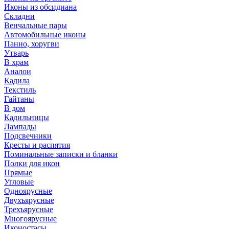
Иконы из обсидиана
Складни
Венчальные пары
Автомобильные иконы
Панно, хоругви
Утварь
В храм
Аналои
Кадила
Текстиль
Гайтаны
В дом
Кадильницы
Лампады
Подсвечники
Кресты и распятия
Поминальные записки и бланки
Полки для икон
Прямые
Угловые
Одноярусные
Двухъярусные
Трехъярусные
Многоярусные
Иконостасы