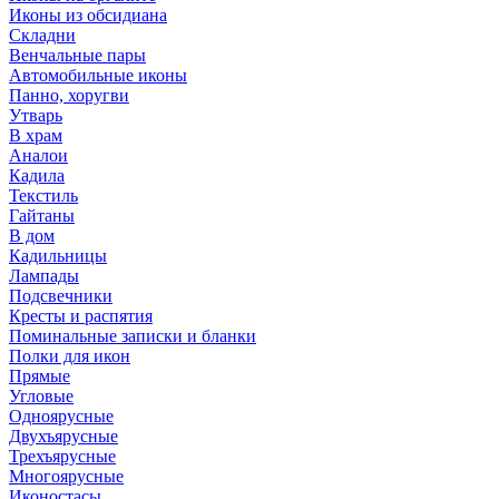
Иконы из обсидиана
Складни
Венчальные пары
Автомобильные иконы
Панно, хоругви
Утварь
В храм
Аналои
Кадила
Текстиль
Гайтаны
В дом
Кадильницы
Лампады
Подсвечники
Кресты и распятия
Поминальные записки и бланки
Полки для икон
Прямые
Угловые
Одноярусные
Двухъярусные
Трехъярусные
Многоярусные
Иконостасы