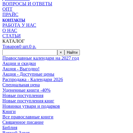
ВОПРОСЫ И ОТВЕТЫ
ОПТ
ПРАЙС
КОНТАКТЫ
РАБОТА У НАС
О НАС
СТАТЬИ
КАТАЛОГ
Товаров
0
шт.
0
р.
×
Найти
Православные календари на 2027 год
Акции и скидки
Акция - Выгодно!
Акция - Доступные цены
Распродажа - Календари 2026
Специальная цена
Уцененные книги -40%
Новые поступления
Новые поступления книг
Новинки утвари и подарков
Книги
Все православные книги
Священное писание
Библия
Ветхий Завет