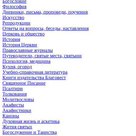
Богословие
Философия
Дневники, письма, проповеди, поучения
Искусство
Репродукции
Ответы на вопросы, беседы, наставления
Церковь и общество
История
История Церкви
Православные журналы
Путеводители, святые места, святыни
Психология, медицина
Кухня, огород
Учебно-справочная литература
Книги издательства Благовест
Священное Писание
Псалтири
Толкования
Молитвословы
Акафисты
Акафистники
Каноны
Духовная жизнь и аскетика
Жития святых
Богослужение и Таинства