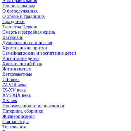
Азы православия
Новоначальным
О богослужениях
О храме и традициях
Праздники
Таинства Церкви
Смерть и загробная жизнь
Катехизис
Духовная проза и поэзия
Христианские притчи
Семейная жизнь и воспитание детей
Воспитание детей
Христианский брак
Жития святых
Ветхозаветные
I-III века
IV-VIII века
IX-XV века
XVI-XIX века
XX век
Новомученики и исповедники
Патерики, сборники
Жизнеописания
Святые отцы
Толкования