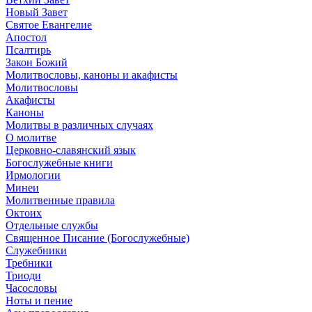
Новый Завет
Святое Евангелие
Апостол
Псалтирь
Закон Божий
Молитвословы, каноны и акафисты
Молитвословы
Акафисты
Каноны
Молитвы в различных случаях
О молитве
Церковно-славянский язык
Богослужебные книги
Ирмологии
Минеи
Молитвенные правила
Октоих
Отдельные службы
Священное Писание (Богослужебные)
Служебники
Требники
Триоди
Часословы
Ноты и пение