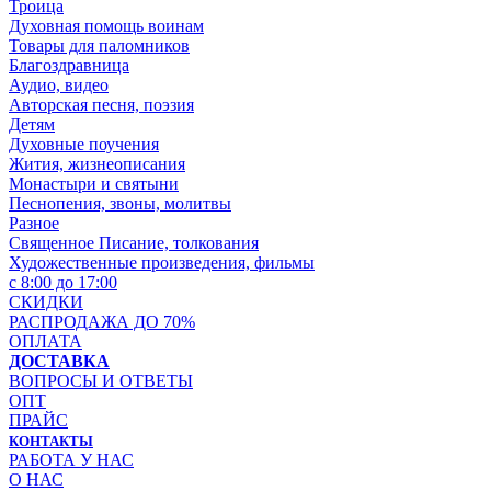
Троица
Духовная помощь воинам
Товары для паломников
Благоздравница
Аудио, видео
Авторская песня, поэзия
Детям
Духовные поучения
Жития, жизнеописания
Монастыри и святыни
Песнопения, звоны, молитвы
Разное
Священное Писание, толкования
Художественные произведения, фильмы
с 8:00 до 17:00
СКИДКИ
РАСПРОДАЖА ДО 70%
ОПЛАТА
ДОСТАВКА
ВОПРОСЫ И ОТВЕТЫ
ОПТ
ПРАЙС
КОНТАКТЫ
РАБОТА У НАС
О НАС