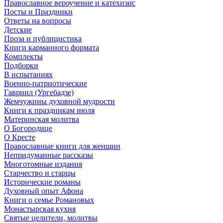
Православное вероучение и катехизис
Посты и Праздники
Ответы на вопросы
Детские
Проза и публицистика
Книги карманного формата
Комплекты
Подборки
В испытаниях
Военно-патриотические
Гавриил (Ургебадзе)
Жемчужины духовной мудрости
Книги к праздникам июля
Материнская молитва
О Богородице
О Кресте
Православные книги для женщин
Непридуманные рассказы
Многотомные издания
Старчество и старцы
Исторические романы
Духовный опыт Афона
Книги о семье Романовых
Монастырская кухня
Святые целители, молитвы