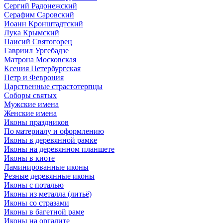
Сергий Радонежский
Серафим Саровский
Иоанн Кронштадтский
Лука Крымский
Паисий Святогорец
Гавриил Ургебадзе
Матрона Московская
Ксения Петербургская
Петр и Феврония
Царственные страстотерпцы
Соборы святых
Мужские имена
Женские имена
Иконы праздников
По материалу и оформлению
Иконы в деревянной рамке
Иконы на деревянном планшете
Иконы в киоте
Ламинированные иконы
Резные деревянные иконы
Иконы с поталью
Иконы из металла (литьё)
Иконы со стразами
Иконы в багетной раме
Иконы на оргалите