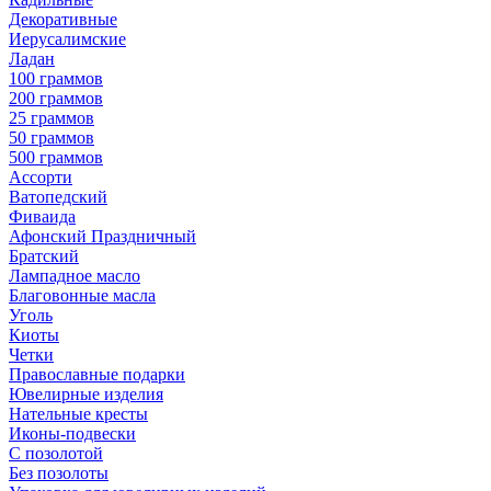
Декоративные
Иерусалимские
Ладан
100 граммов
200 граммов
25 граммов
50 граммов
500 граммов
Ассорти
Ватопедский
Фиваида
Афонский Праздничный
Братский
Лампадное масло
Благовонные масла
Уголь
Киоты
Четки
Православные подарки
Ювелирные изделия
Нательные кресты
Иконы-подвески
С позолотой
Без позолоты