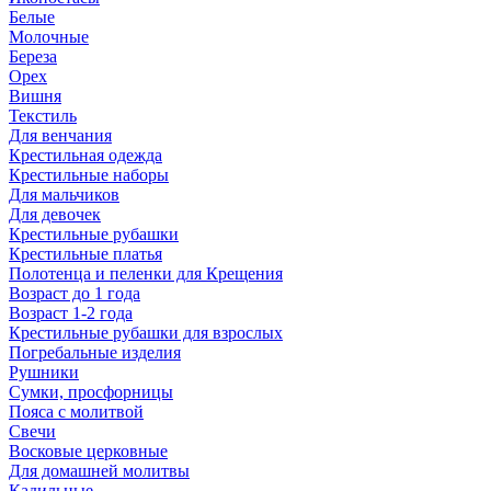
Белые
Молочные
Береза
Орех
Вишня
Текстиль
Для венчания
Крестильная одежда
Крестильные наборы
Для мальчиков
Для девочек
Крестильные рубашки
Крестильные платья
Полотенца и пеленки для Крещения
Возраст до 1 года
Возраст 1-2 года
Крестильные рубашки для взрослых
Погребальные изделия
Рушники
Сумки, просфорницы
Пояса с молитвой
Свечи
Восковые церковные
Для домашней молитвы
Кадильные