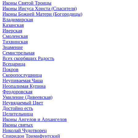
Иконы Святой Троицы
Иконы Иисуса Христа (Спасителя)
Иконы Божией Матери (Богородицы)
Владимирская
Казанская
Иверская
Смоленская
Тихвинская
Знамение
Семистрельная
Всех скорбящих Радость
Всецарица
Покров
Скоропослушница
Неупиваемая Чаша
Неопалимая Купина
Феодоровская
Умиление (Дивеевская)
Неувядаемый Цвет
Достойно есть
Целительница
Иконы Ангелов и Архангелов
Иконы святых
Николай Чудотворец
Спиридон Тримифунтский