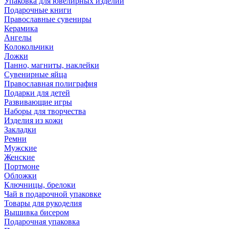
Упаковка для ювелирных изделий
Подарочные книги
Православные сувениры
Керамика
Ангелы
Колокольчики
Ложки
Панно, магниты, наклейки
Сувенирные яйца
Православная полиграфия
Подарки для детей
Развивающие игры
Наборы для творчества
Изделия из кожи
Закладки
Ремни
Мужские
Женские
Портмоне
Обложки
Ключницы, брелоки
Чай в подарочной упаковке
Товары для рукоделия
Вышивка бисером
Подарочная упаковка