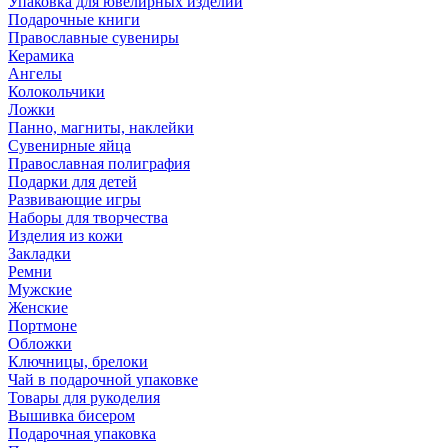
Упаковка для ювелирных изделий
Подарочные книги
Православные сувениры
Керамика
Ангелы
Колокольчики
Ложки
Панно, магниты, наклейки
Сувенирные яйца
Православная полиграфия
Подарки для детей
Развивающие игры
Наборы для творчества
Изделия из кожи
Закладки
Ремни
Мужские
Женские
Портмоне
Обложки
Ключницы, брелоки
Чай в подарочной упаковке
Товары для рукоделия
Вышивка бисером
Подарочная упаковка