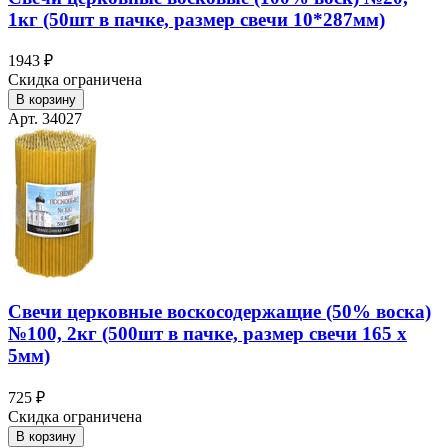
1кг (50шт в пачке, размер свечи 10*287мм)
1943 ₽
Скидка ограничена
В корзину
Арт. 34027
Свечи церковные воскосодержащие (50% воска)
№100, 2кг (500шт в пачке, размер свечи 165 х
5мм)
725 ₽
Скидка ограничена
В корзину