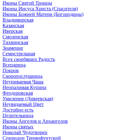
Иконы Святой Троицы
Иконы Иисуса Христа (Спасителя)
Иконы Божией Матери (Богородицы)
Владимирская
Казанская
Иверская
Смоленская
Тихвинская
Знамение
Семистрельная
Всех скорбящих Радость
Всецарица
Покров
Скоропослушница
Неупиваемая Чаша
Неопалимая Купина
Феодоровская
Умиление (Дивеевская)
Неувядаемый Цвет
Достойно есть
Целительница
Иконы Ангелов и Архангелов
Иконы святых
Николай Чудотворец
Спиридон Тримифунтский