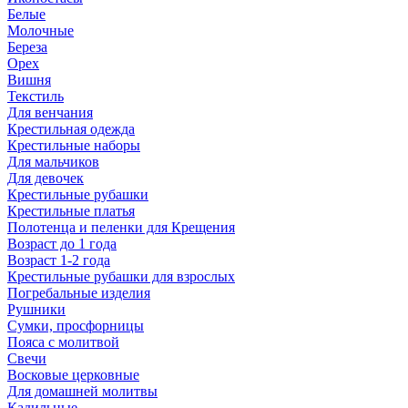
Белые
Молочные
Береза
Орех
Вишня
Текстиль
Для венчания
Крестильная одежда
Крестильные наборы
Для мальчиков
Для девочек
Крестильные рубашки
Крестильные платья
Полотенца и пеленки для Крещения
Возраст до 1 года
Возраст 1-2 года
Крестильные рубашки для взрослых
Погребальные изделия
Рушники
Сумки, просфорницы
Пояса с молитвой
Свечи
Восковые церковные
Для домашней молитвы
Кадильные