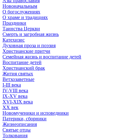
Азы православия
Новоначальным
О богослужениях
О храме и традициях
Праздники
Таинства Церкви
Смерть и загробная жизнь
Катехизис
Духовная проза и поэзия
Христианские притчи
Семейная жизнь и воспитание детей
Воспитание детей
Христианский брак
Жития святых
Ветхозаветные
I-III века
IV-VIII века
IX-XV века
XVI-XIX века
XX век
Новомученики и исповедники
Патерики, сборники
Жизнеописания
Святые отцы
Толкования