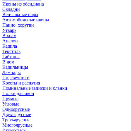
Иконы из обсидиана
Складни
Венчальные пары
Автомобильные иконы
Панно, хоругви
Утварь
В храм
Аналои
Кадила
Текстиль
Гайтаны
В дом
Кадильницы
Лампады
Подсвечники
Кресты и распятия
Поминальные записки и бланки
Полки для икон
Прямые
Угловые
Одноярусные
Двухъярусные
Трехъярусные
Многоярусные
Иконостасы