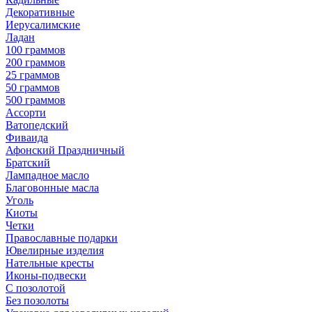
Декоративные
Иерусалимские
Ладан
100 граммов
200 граммов
25 граммов
50 граммов
500 граммов
Ассорти
Ватопедский
Фиваида
Афонский Праздничный
Братский
Лампадное масло
Благовонные масла
Уголь
Киоты
Четки
Православные подарки
Ювелирные изделия
Нательные кресты
Иконы-подвески
С позолотой
Без позолоты