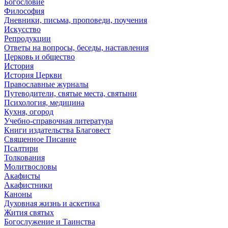
Богословие
Философия
Дневники, письма, проповеди, поучения
Искусство
Репродукции
Ответы на вопросы, беседы, наставления
Церковь и общество
История
История Церкви
Православные журналы
Путеводители, святые места, святыни
Психология, медицина
Кухня, огород
Учебно-справочная литература
Книги издательства Благовест
Священное Писание
Псалтири
Толкования
Молитвословы
Акафисты
Акафистники
Каноны
Духовная жизнь и аскетика
Жития святых
Богослужение и Таинства