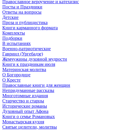
Православное вероучение и катехизис
Посты и Праздники
Ответы на вопросы
Детские
Проза и публицистика
Книги карманного формата
Комплекты
Подборки
В испытаниях
Военно-патриотические
Гавриил (Ургебадзе)
Жемчужины духовной мудрости
Книги к праздникам июля
Материнская молитва
О Богородице
О Кресте
Православные книги для женщин
Непридуманные рассказы
Многотомные издания
Старчество и старцы
Исторические романы
Духовный опыт Афона
Книги о семье Романовых
Монастырская кухня
Святые целители, молитвы