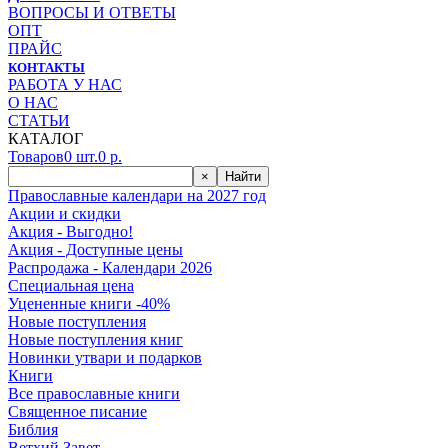
ВОПРОСЫ И ОТВЕТЫ
ОПТ
ПРАЙС
КОНТАКТЫ
РАБОТА У НАС
О НАС
СТАТЬИ
КАТАЛОГ
Товаров
0
шт.
0
р.
×
Найти
Православные календари на 2027 год
Акции и скидки
Акция - Выгодно!
Акция - Доступные цены
Распродажа - Календари 2026
Специальная цена
Уцененные книги -40%
Новые поступления
Новые поступления книг
Новинки утвари и подарков
Книги
Все православные книги
Священное писание
Библия
Ветхий Завет