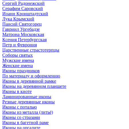
Сергий Радонежский
Серафим Саровский
Иоанн Кронштадтский
Лука Крымский
Паисий Святогорец
Гавриил Ургебадзе
Матрона Московская
Ксения Петербургская
Петр и Феврония
Царственные страстотерпцы
Соборы святых
Мужские имена
Женские имена
Иконы праздников
По материалу и оформлению
Иконы в деревянной рамке
Иконы на деревянном планшете
Иконы в киоте
Ламинированные иконы
Резные деревянные иконы
Иконы с поталью
Иконы из металла (литьё)
Иконы со стразами
Иконы в багетной раме
Иконы на оргалите