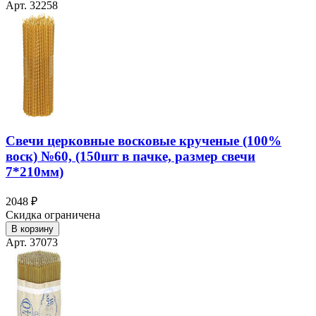
Арт. 32258
Свечи церковные восковые крученые (100%
воск) №60, (150шт в пачке, размер свечи
7*210мм)
2048 ₽
Скидка ограничена
В корзину
Арт. 37073