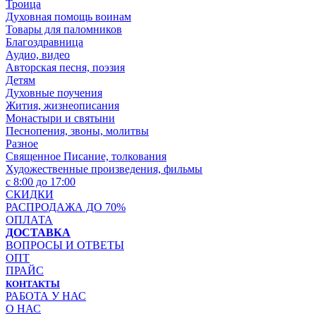
Троица
Духовная помощь воинам
Товары для паломников
Благоздравница
Аудио, видео
Авторская песня, поэзия
Детям
Духовные поучения
Жития, жизнеописания
Монастыри и святыни
Песнопения, звоны, молитвы
Разное
Священное Писание, толкования
Художественные произведения, фильмы
с 8:00 до 17:00
СКИДКИ
РАСПРОДАЖА ДО 70%
ОПЛАТА
ДОСТАВКА
ВОПРОСЫ И ОТВЕТЫ
ОПТ
ПРАЙС
КОНТАКТЫ
РАБОТА У НАС
О НАС