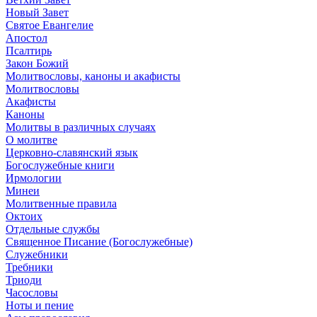
Новый Завет
Святое Евангелие
Апостол
Псалтирь
Закон Божий
Молитвословы, каноны и акафисты
Молитвословы
Акафисты
Каноны
Молитвы в различных случаях
О молитве
Церковно-славянский язык
Богослужебные книги
Ирмологии
Минеи
Молитвенные правила
Октоих
Отдельные службы
Священное Писание (Богослужебные)
Служебники
Требники
Триоди
Часословы
Ноты и пение