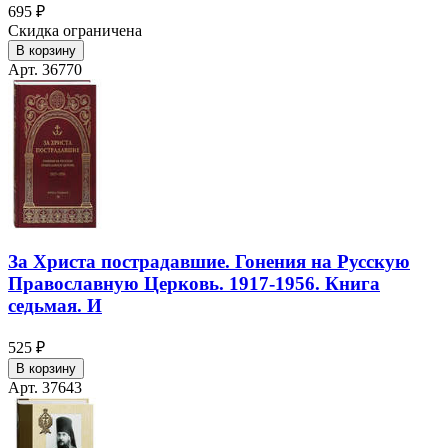
695 ₽
Скидка ограничена
В корзину
Арт. 36770
За Христа пострадавшие. Гонения на Русскую
Православную Церковь. 1917-1956. Книга
седьмая. И
525 ₽
В корзину
Арт. 37643