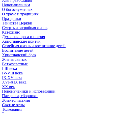
Азы православия
Новоначальным
О богослужениях
О храме и традициях
Праздники
Таинства Церкви
Смерть и загробная жизнь
Катехизис
Духовная проза и поэзия
Христианские притчи
Семейная жизнь и воспитание детей
Воспитание детей
Христианский брак
Жития святых
Ветхозаветные
I-III века
IV-VIII века
IX-XV века
XVI-XIX века
XX век
Новомученики и исповедники
Патерики, сборники
Жизнеописания
Святые отцы
Толкования