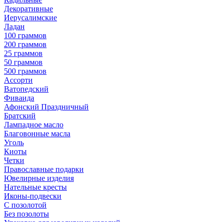
Декоративные
Иерусалимские
Ладан
100 граммов
200 граммов
25 граммов
50 граммов
500 граммов
Ассорти
Ватопедский
Фиваида
Афонский Праздничный
Братский
Лампадное масло
Благовонные масла
Уголь
Киоты
Четки
Православные подарки
Ювелирные изделия
Нательные кресты
Иконы-подвески
С позолотой
Без позолоты