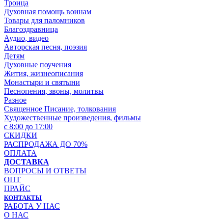
Троица
Духовная помощь воинам
Товары для паломников
Благоздравница
Аудио, видео
Авторская песня, поэзия
Детям
Духовные поучения
Жития, жизнеописания
Монастыри и святыни
Песнопения, звоны, молитвы
Разное
Священное Писание, толкования
Художественные произведения, фильмы
с 8:00 до 17:00
СКИДКИ
РАСПРОДАЖА ДО 70%
ОПЛАТА
ДОСТАВКА
ВОПРОСЫ И ОТВЕТЫ
ОПТ
ПРАЙС
КОНТАКТЫ
РАБОТА У НАС
О НАС