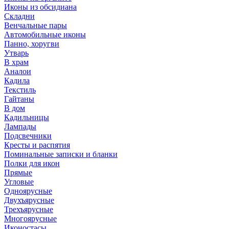
Иконы из обсидиана
Складни
Венчальные пары
Автомобильные иконы
Панно, хоругви
Утварь
В храм
Аналои
Кадила
Текстиль
Гайтаны
В дом
Кадильницы
Лампады
Подсвечники
Кресты и распятия
Поминальные записки и бланки
Полки для икон
Прямые
Угловые
Одноярусные
Двухъярусные
Трехъярусные
Многоярусные
Иконостасы