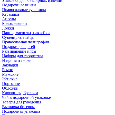
Упаковка для ювелирных изделий
Подарочные книги
Православные сувениры
Керамика
Ангелы
Колокольчики
Ложки
Панно, магниты, наклейки
Сувенирные яйца
Православная полиграфия
Подарки для детей
Развивающие игры
Наборы для творчества
Изделия из кожи
Закладки
Ремни
Мужские
Женские
Портмоне
Обложки
Ключницы, брелоки
Чай в подарочной упаковке
Товары для рукоделия
Вышивка бисером
Подарочная упаковка