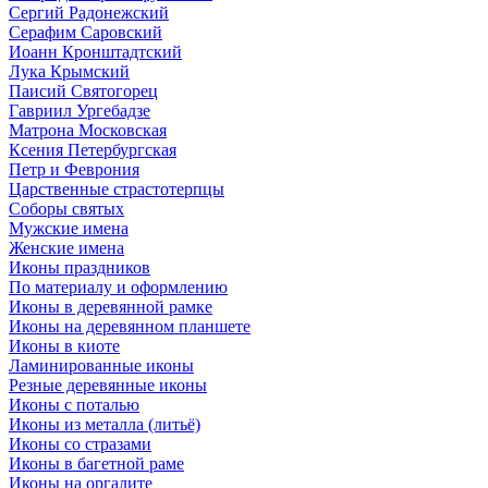
Сергий Радонежский
Серафим Саровский
Иоанн Кронштадтский
Лука Крымский
Паисий Святогорец
Гавриил Ургебадзе
Матрона Московская
Ксения Петербургская
Петр и Феврония
Царственные страстотерпцы
Соборы святых
Мужские имена
Женские имена
Иконы праздников
По материалу и оформлению
Иконы в деревянной рамке
Иконы на деревянном планшете
Иконы в киоте
Ламинированные иконы
Резные деревянные иконы
Иконы с поталью
Иконы из металла (литьё)
Иконы со стразами
Иконы в багетной раме
Иконы на оргалите