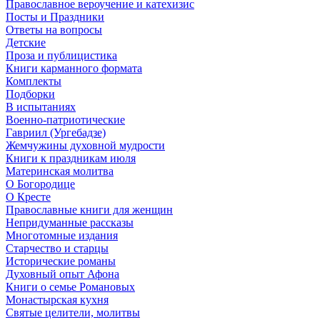
Православное вероучение и катехизис
Посты и Праздники
Ответы на вопросы
Детские
Проза и публицистика
Книги карманного формата
Комплекты
Подборки
В испытаниях
Военно-патриотические
Гавриил (Ургебадзе)
Жемчужины духовной мудрости
Книги к праздникам июля
Материнская молитва
О Богородице
О Кресте
Православные книги для женщин
Непридуманные рассказы
Многотомные издания
Старчество и старцы
Исторические романы
Духовный опыт Афона
Книги о семье Романовых
Монастырская кухня
Святые целители, молитвы