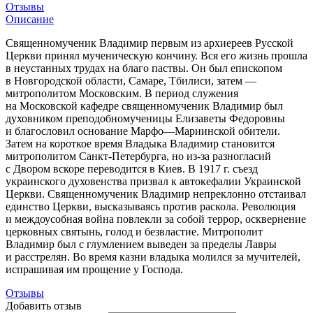
Отзывы
Описание
Священномученик Владимир первым из архиереев Русской
Церкви принял мученическую кончину. Вся его жизнь прошла
в неустанных трудах на благо паствы. Он был епископом
в Новгородской области, Самаре, Тбилиси, затем —
митрополитом Московским. В период служения
на Московской кафедре священномученик Владимир был
духовником преподобномученицы Елизаветы Федоровны
и благословил основание Марфо—Мариинской обители.
Затем на короткое время Владыка Владимир становится
митрополитом
Санкт-Петербурга
, но
из-за
разногласий
с Двором вскоре переводится в Киев. В 1917 г. съезд
украинского духовенства призвал к автокефалии Украинской
Церкви. Священномученик Владимир непреклонно отстаивал
единство Церкви, высказываясь против раскола. Революция
и междоусобная война повлекли за собой террор, осквернение
церковных святынь, голод и безвластие. Митрополит
Владимир был с глумлением выведен за пределы Лавры
и расстрелян. Во время казни владыка молился за мучителей,
испрашивая им прощение у Господа.
Отзывы
Добавить отзыв