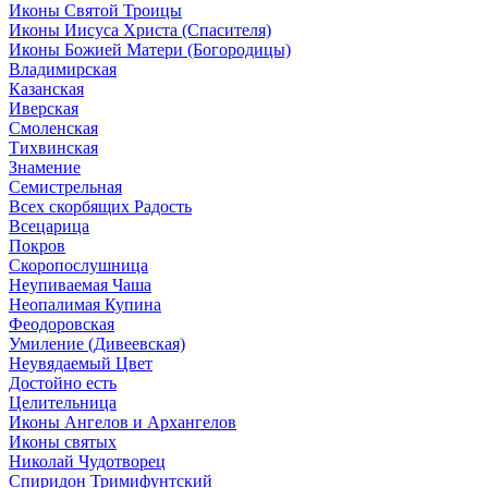
Иконы Святой Троицы
Иконы Иисуса Христа (Спасителя)
Иконы Божией Матери (Богородицы)
Владимирская
Казанская
Иверская
Смоленская
Тихвинская
Знамение
Семистрельная
Всех скорбящих Радость
Всецарица
Покров
Скоропослушница
Неупиваемая Чаша
Неопалимая Купина
Феодоровская
Умиление (Дивеевская)
Неувядаемый Цвет
Достойно есть
Целительница
Иконы Ангелов и Архангелов
Иконы святых
Николай Чудотворец
Спиридон Тримифунтский