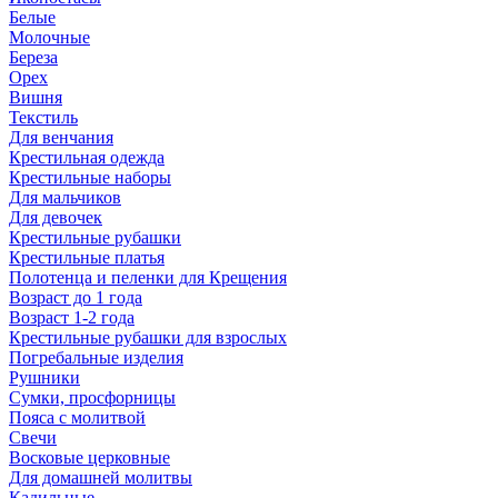
Белые
Молочные
Береза
Орех
Вишня
Текстиль
Для венчания
Крестильная одежда
Крестильные наборы
Для мальчиков
Для девочек
Крестильные рубашки
Крестильные платья
Полотенца и пеленки для Крещения
Возраст до 1 года
Возраст 1-2 года
Крестильные рубашки для взрослых
Погребальные изделия
Рушники
Сумки, просфорницы
Пояса с молитвой
Свечи
Восковые церковные
Для домашней молитвы
Кадильные