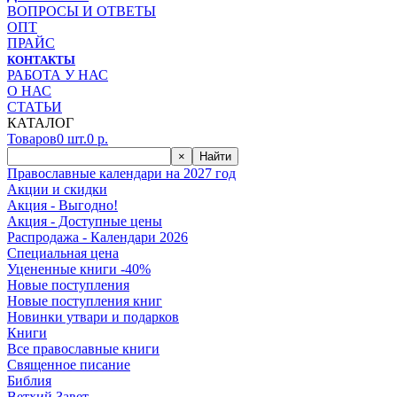
ВОПРОСЫ И ОТВЕТЫ
ОПТ
ПРАЙС
КОНТАКТЫ
РАБОТА У НАС
О НАС
СТАТЬИ
КАТАЛОГ
Товаров
0
шт.
0
р.
×
Найти
Православные календари на 2027 год
Акции и скидки
Акция - Выгодно!
Акция - Доступные цены
Распродажа - Календари 2026
Специальная цена
Уцененные книги -40%
Новые поступления
Новые поступления книг
Новинки утвари и подарков
Книги
Все православные книги
Священное писание
Библия
Ветхий Завет