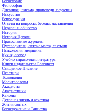
Богословие
Философия
Дневники, письма, проповеди, поучения
Искусство
Репродукции
Ответы на вопросы, беседы, наставления
Церковь и общество
История
История Церкви
Православные журналы
Путеводители, святые места, святыни
Психология, медицина
Кухня, огород
Учебно-справочная литература
Книги издательства Благовест
Священное Писание
Псалтири
Толкования
Молитвословы
Акафисты
Акафистники
Каноны
Духовная жизнь и аскетика
Жития святых
Богослужение и Таинства