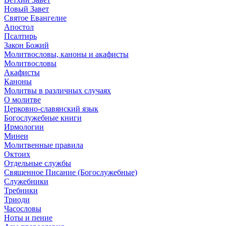
Новый Завет
Святое Евангелие
Апостол
Псалтирь
Закон Божий
Молитвословы, каноны и акафисты
Молитвословы
Акафисты
Каноны
Молитвы в различных случаях
О молитве
Церковно-славянский язык
Богослужебные книги
Ирмологии
Минеи
Молитвенные правила
Октоих
Отдельные службы
Священное Писание (Богослужебные)
Служебники
Требники
Триоди
Часословы
Ноты и пение