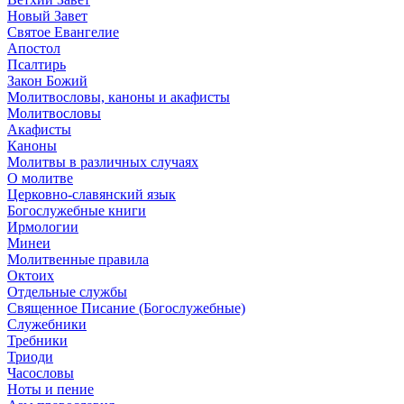
Новый Завет
Святое Евангелие
Апостол
Псалтирь
Закон Божий
Молитвословы, каноны и акафисты
Молитвословы
Акафисты
Каноны
Молитвы в различных случаях
О молитве
Церковно-славянский язык
Богослужебные книги
Ирмологии
Минеи
Молитвенные правила
Октоих
Отдельные службы
Священное Писание (Богослужебные)
Служебники
Требники
Триоди
Часословы
Ноты и пение