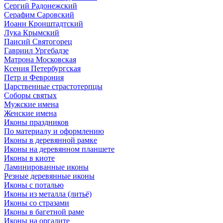
Сергий Радонежский
Серафим Саровский
Иоанн Кронштадтский
Лука Крымский
Паисий Святогорец
Гавриил Ургебадзе
Матрона Московская
Ксения Петербургская
Петр и Феврония
Царственные страстотерпцы
Соборы святых
Мужские имена
Женские имена
Иконы праздников
По материалу и оформлению
Иконы в деревянной рамке
Иконы на деревянном планшете
Иконы в киоте
Ламинированные иконы
Резные деревянные иконы
Иконы с поталью
Иконы из металла (литьё)
Иконы со стразами
Иконы в багетной раме
Иконы на оргалите