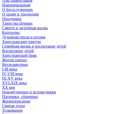
Азы православия
Новоначальным
О богослужениях
О храме и традициях
Праздники
Таинства Церкви
Смерть и загробная жизнь
Катехизис
Духовная проза и поэзия
Христианские притчи
Семейная жизнь и воспитание детей
Воспитание детей
Христианский брак
Жития святых
Ветхозаветные
I-III века
IV-VIII века
IX-XV века
XVI-XIX века
XX век
Новомученики и исповедники
Патерики, сборники
Жизнеописания
Святые отцы
Толкования