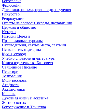
Богословие
Философия
Дневники, письма, проповеди, поучения
Искусство
Репродукции
Ответы на вопросы, беседы, наставления
Церковь и общество
История
История Церкви
Православные журналы
Путеводители, святые места, святыни
Психология, медицина
Кухня, огород
Учебно-справочная литература
Книги издательства Благовест
Священное Писание
Псалтири
Толкования
Молитвословы
Акафисты
Акафистники
Каноны
Духовная жизнь и аскетика
Жития святых
Богослужение и Таинства