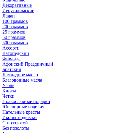
Декоративные
Иерусалимские
Ладан
100 граммов
200 граммов
25 граммов
50 граммов
500 граммов
Ассорти
Ватопедский
Фиваида
Афонский Праздничный
Братский
Лампадное масло
Благовонные масла
Уголь
Киоты
Четки
Православные подарки
Ювелирные изделия
Нательные кресты
Иконы-подвески
С позолотой
Без позолоты