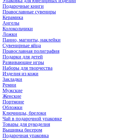
Упаковка для ювелирных изделий
Подарочные книги
Православные сувениры
Керамика
Ангелы
Колокольчики
Ложки
Панно, магниты, наклейки
Сувенирные яйца
Православная полиграфия
Подарки для детей
Развивающие игры
Наборы для творчества
Изделия из кожи
Закладки
Ремни
Мужские
Женские
Портмоне
Обложки
Ключницы, брелоки
Чай в подарочной упаковке
Товары для рукоделия
Вышивка бисером
Подарочная упаковка