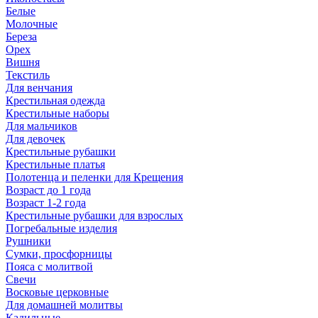
Белые
Молочные
Береза
Орех
Вишня
Текстиль
Для венчания
Крестильная одежда
Крестильные наборы
Для мальчиков
Для девочек
Крестильные рубашки
Крестильные платья
Полотенца и пеленки для Крещения
Возраст до 1 года
Возраст 1-2 года
Крестильные рубашки для взрослых
Погребальные изделия
Рушники
Сумки, просфорницы
Пояса с молитвой
Свечи
Восковые церковные
Для домашней молитвы
Кадильные