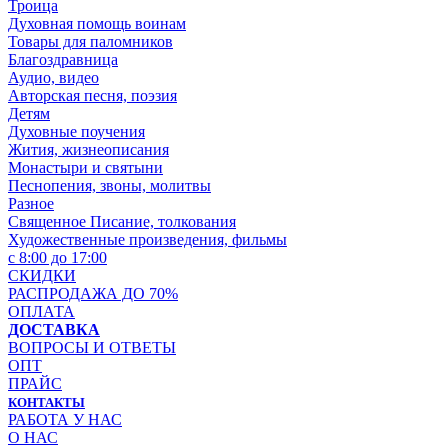
Троица
Духовная помощь воинам
Товары для паломников
Благоздравница
Аудио, видео
Авторская песня, поэзия
Детям
Духовные поучения
Жития, жизнеописания
Монастыри и святыни
Песнопения, звоны, молитвы
Разное
Священное Писание, толкования
Художественные произведения, фильмы
с 8:00 до 17:00
СКИДКИ
РАСПРОДАЖА ДО 70%
ОПЛАТА
ДОСТАВКА
ВОПРОСЫ И ОТВЕТЫ
ОПТ
ПРАЙС
КОНТАКТЫ
РАБОТА У НАС
О НАС