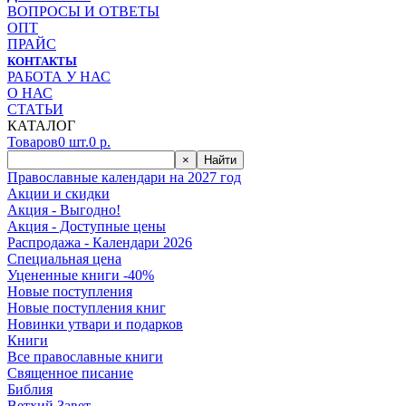
ВОПРОСЫ И ОТВЕТЫ
ОПТ
ПРАЙС
КОНТАКТЫ
РАБОТА У НАС
О НАС
СТАТЬИ
КАТАЛОГ
Товаров
0
шт.
0
р.
×
Найти
Православные календари на 2027 год
Акции и скидки
Акция - Выгодно!
Акция - Доступные цены
Распродажа - Календари 2026
Специальная цена
Уцененные книги -40%
Новые поступления
Новые поступления книг
Новинки утвари и подарков
Книги
Все православные книги
Священное писание
Библия
Ветхий Завет