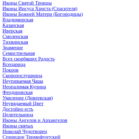
Иконы Святой Троицы
Иконы Иисуса Христа (Спасителя)
Иконы Божией Матери (Богородицы)
Владимирская
Казанская
Иверская
Смоленская
Тихвинская
Знамение
Семистрельная
Всех скорбящих Радость
Всецарица
Покров
Скоропослушница
Неупиваемая Чаша
Неопалимая Купина
Феодоровская
Умиление (Дивеевская)
Неувядаемый Цвет
Достойно есть
Целительница
Иконы Ангелов и Архангелов
Иконы святых
Николай Чудотворец
Спиридон Тримифунтский