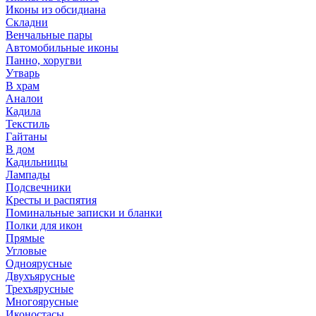
Иконы из обсидиана
Складни
Венчальные пары
Автомобильные иконы
Панно, хоругви
Утварь
В храм
Аналои
Кадила
Текстиль
Гайтаны
В дом
Кадильницы
Лампады
Подсвечники
Кресты и распятия
Поминальные записки и бланки
Полки для икон
Прямые
Угловые
Одноярусные
Двухъярусные
Трехъярусные
Многоярусные
Иконостасы