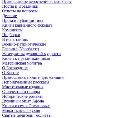
Православное вероучение и катехизис
Посты и Праздники
Ответы на вопросы
Детские
Проза и публицистика
Книги карманного формата
Комплекты
Подборки
В испытаниях
Военно-патриотические
Гавриил (Ургебадзе)
Жемчужины духовной мудрости
Книги к праздникам июля
Материнская молитва
О Богородице
О Кресте
Православные книги для женщин
Непридуманные рассказы
Многотомные издания
Старчество и старцы
Исторические романы
Духовный опыт Афона
Книги о семье Романовых
Монастырская кухня
Святые целители, молитвы