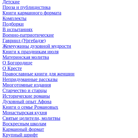
Детские
Проза и публицистика
Книги карманного формата
Комплекты
Подборки
В испытаниях
Военно-патриотические
Гавриил (Ургебадзе)
Жемчужины духовной мудрости
Книги к праздникам июля
Материнская молитва
О Богородице
О Кресте
Православные книги для женщин
Непридуманные рассказы
Многотомные издания
Старчество и старцы
Исторические романы
Духовный опыт Афона
Книги о семье Романовых
Монастырская кухня
Святые целители, молитвы
Воскресным школам
Карманный формат
Крупный шрифт