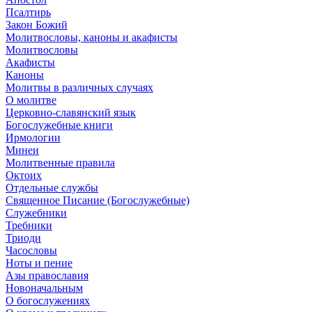
Псалтирь
Закон Божий
Молитвословы, каноны и акафисты
Молитвословы
Акафисты
Каноны
Молитвы в различных случаях
О молитве
Церковно-славянский язык
Богослужебные книги
Ирмологии
Минеи
Молитвенные правила
Октоих
Отдельные службы
Священное Писание (Богослужебные)
Служебники
Требники
Триоди
Часословы
Ноты и пение
Азы православия
Новоначальным
О богослужениях