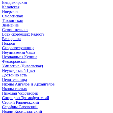
Владимирская
Казанская
Иверская
Смоленская
Тихвинская
Знамение
Семистрельная
Всех скорбящих Радость
Всецарица
Покров
Скоропослушница
Неупиваемая Чаша
Неопалимая Купина
Феодоровская
Умиление (Дивеевская)
Неувядаемый Цвет
Достойно есть
Целительница
Иконы Ангелов и Архангелов
Иконы святых
Николай Чудотворец
Спиридон Тримифунтский
Сергий Радонежский
Серафим Саровский
Иоанн Кронштадтский