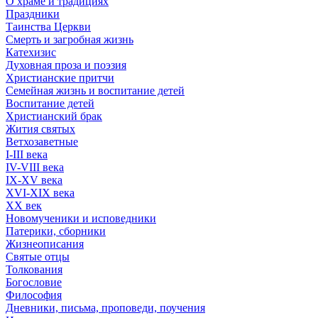
О храме и традициях
Праздники
Таинства Церкви
Смерть и загробная жизнь
Катехизис
Духовная проза и поэзия
Христианские притчи
Семейная жизнь и воспитание детей
Воспитание детей
Христианский брак
Жития святых
Ветхозаветные
I-III века
IV-VIII века
IX-XV века
XVI-XIX века
XX век
Новомученики и исповедники
Патерики, сборники
Жизнеописания
Святые отцы
Толкования
Богословие
Философия
Дневники, письма, проповеди, поучения