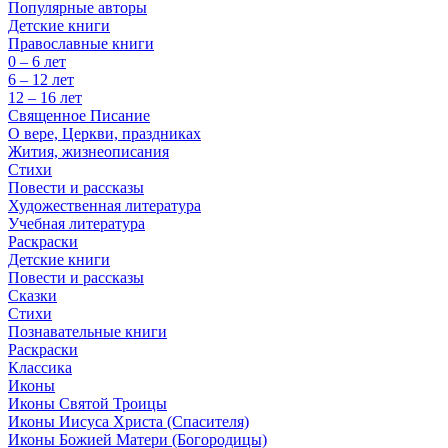
Популярные авторы
Детские книги
Православные книги
0 – 6 лет
6 – 12 лет
12 – 16 лет
Священное Писание
О вере, Церкви, праздниках
Жития, жизнеописания
Стихи
Повести и рассказы
Художественная литература
Учебная литература
Раскраски
Детские книги
Повести и рассказы
Сказки
Стихи
Познавательные книги
Раскраски
Классика
Иконы
Иконы Святой Троицы
Иконы Иисуса Христа (Спасителя)
Иконы Божией Матери (Богородицы)