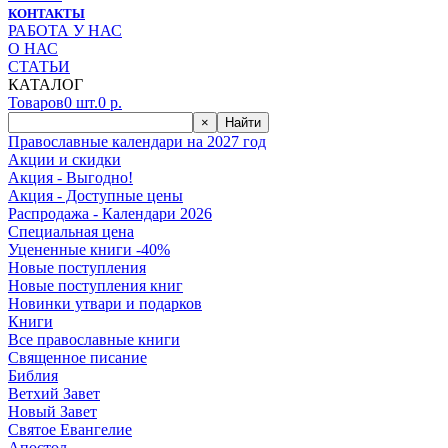
КОНТАКТЫ
РАБОТА У НАС
О НАС
СТАТЬИ
КАТАЛОГ
Товаров
0
шт.
0
р.
×
Найти
Православные календари на 2027 год
Акции и скидки
Акция - Выгодно!
Акция - Доступные цены
Распродажа - Календари 2026
Специальная цена
Уцененные книги -40%
Новые поступления
Новые поступления книг
Новинки утвари и подарков
Книги
Все православные книги
Священное писание
Библия
Ветхий Завет
Новый Завет
Святое Евангелие
Апостол