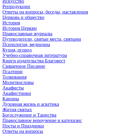
Искусство
Репродукции
Ответы на вопросы, беседы, наставления
Церковь и общество
История
История Церкви
Православные журналы
Путеводители, святые места, святыни
Психология, медицина
Кухня, огород
Учебно-справочная литература
Книги издательства Благовест
Священное Писание
Псалтири
Толкования
Молитвословы
Акафисты
Акафистники
Каноны
Духовная жизнь и аскетика
Жития святых
Богослужение и Таинства
Православное вероучение и катехизис
Посты и Праздники
Ответы на вопросы