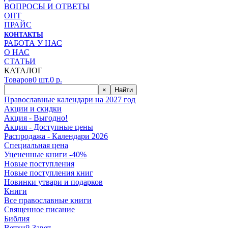
ВОПРОСЫ И ОТВЕТЫ
ОПТ
ПРАЙС
КОНТАКТЫ
РАБОТА У НАС
О НАС
СТАТЬИ
КАТАЛОГ
Товаров
0
шт.
0
р.
×
Найти
Православные календари на 2027 год
Акции и скидки
Акция - Выгодно!
Акция - Доступные цены
Распродажа - Календари 2026
Специальная цена
Уцененные книги -40%
Новые поступления
Новые поступления книг
Новинки утвари и подарков
Книги
Все православные книги
Священное писание
Библия
Ветхий Завет