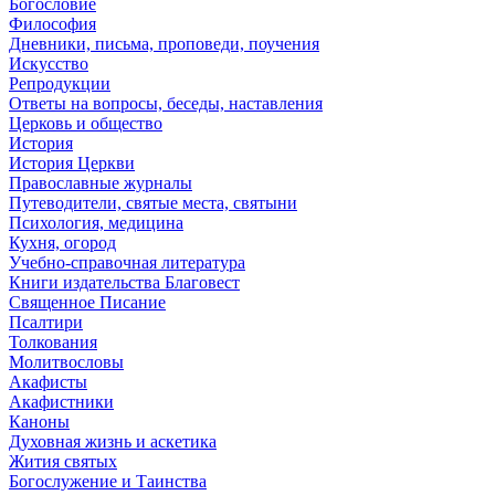
Богословие
Философия
Дневники, письма, проповеди, поучения
Искусство
Репродукции
Ответы на вопросы, беседы, наставления
Церковь и общество
История
История Церкви
Православные журналы
Путеводители, святые места, святыни
Психология, медицина
Кухня, огород
Учебно-справочная литература
Книги издательства Благовест
Священное Писание
Псалтири
Толкования
Молитвословы
Акафисты
Акафистники
Каноны
Духовная жизнь и аскетика
Жития святых
Богослужение и Таинства