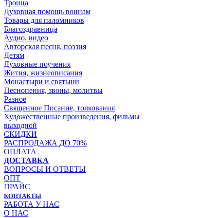
Троица
Духовная помощь воинам
Товары для паломников
Благоздравница
Аудио, видео
Авторская песня, поэзия
Детям
Духовные поучения
Жития, жизнеописания
Монастыри и святыни
Песнопения, звоны, молитвы
Разное
Священное Писание, толкования
Художественные произведения, фильмы
выходной
СКИДКИ
РАСПРОДАЖА ДО 70%
ОПЛАТА
ДОСТАВКА
ВОПРОСЫ И ОТВЕТЫ
ОПТ
ПРАЙС
КОНТАКТЫ
РАБОТА У НАС
О НАС