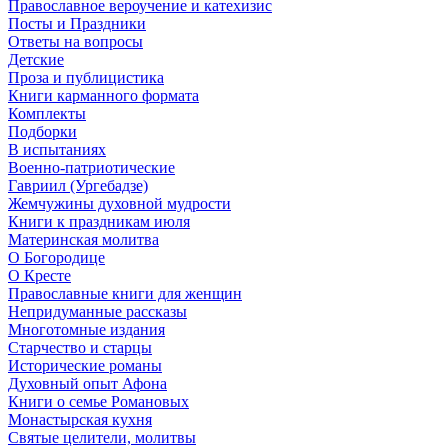
Православное вероучение и катехизис
Посты и Праздники
Ответы на вопросы
Детские
Проза и публицистика
Книги карманного формата
Комплекты
Подборки
В испытаниях
Военно-патриотические
Гавриил (Ургебадзе)
Жемчужины духовной мудрости
Книги к праздникам июля
Материнская молитва
О Богородице
О Кресте
Православные книги для женщин
Непридуманные рассказы
Многотомные издания
Старчество и старцы
Исторические романы
Духовный опыт Афона
Книги о семье Романовых
Монастырская кухня
Святые целители, молитвы