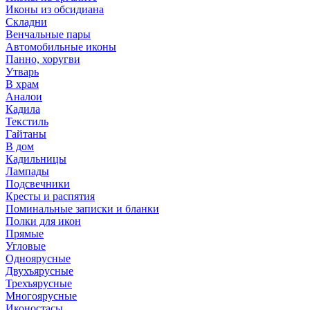
Иконы из обсидиана
Складни
Венчальные пары
Автомобильные иконы
Панно, хоругви
Утварь
В храм
Аналои
Кадила
Текстиль
Гайтаны
В дом
Кадильницы
Лампады
Подсвечники
Кресты и распятия
Поминальные записки и бланки
Полки для икон
Прямые
Угловые
Одноярусные
Двухъярусные
Трехъярусные
Многоярусные
Иконостасы