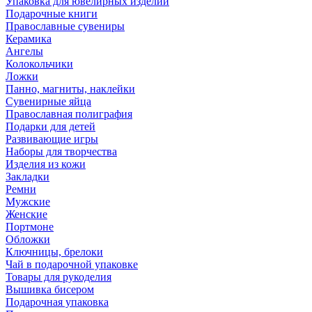
Упаковка для ювелирных изделий
Подарочные книги
Православные сувениры
Керамика
Ангелы
Колокольчики
Ложки
Панно, магниты, наклейки
Сувенирные яйца
Православная полиграфия
Подарки для детей
Развивающие игры
Наборы для творчества
Изделия из кожи
Закладки
Ремни
Мужские
Женские
Портмоне
Обложки
Ключницы, брелоки
Чай в подарочной упаковке
Товары для рукоделия
Вышивка бисером
Подарочная упаковка