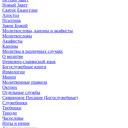
Новый Завет
Святое Евангелие
Апостол
Псалтирь
Закон Божий
Молитвословы, каноны и акафисты
Молитвословы
Акафисты
Каноны
Молитвы в различных случаях
О молитве
Церковно-славянский язык
Богослужебные книги
Ирмологии
Минеи
Молитвенные правила
Октоих
Отдельные службы
Священное Писание (Богослужебные)
Служебники
Требники
Триоди
Часословы
Ноты и пение