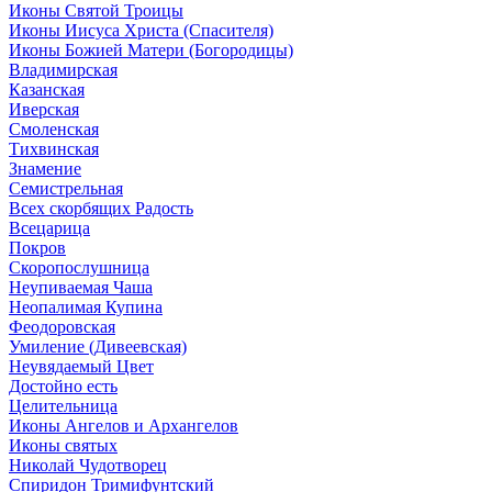
Иконы Святой Троицы
Иконы Иисуса Христа (Спасителя)
Иконы Божией Матери (Богородицы)
Владимирская
Казанская
Иверская
Смоленская
Тихвинская
Знамение
Семистрельная
Всех скорбящих Радость
Всецарица
Покров
Скоропослушница
Неупиваемая Чаша
Неопалимая Купина
Феодоровская
Умиление (Дивеевская)
Неувядаемый Цвет
Достойно есть
Целительница
Иконы Ангелов и Архангелов
Иконы святых
Николай Чудотворец
Спиридон Тримифунтский