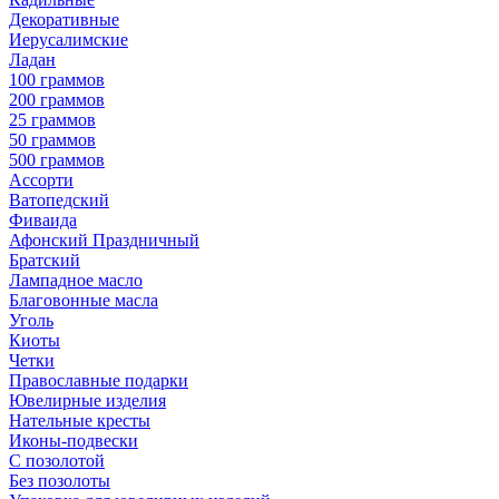
Декоративные
Иерусалимские
Ладан
100 граммов
200 граммов
25 граммов
50 граммов
500 граммов
Ассорти
Ватопедский
Фиваида
Афонский Праздничный
Братский
Лампадное масло
Благовонные масла
Уголь
Киоты
Четки
Православные подарки
Ювелирные изделия
Нательные кресты
Иконы-подвески
С позолотой
Без позолоты