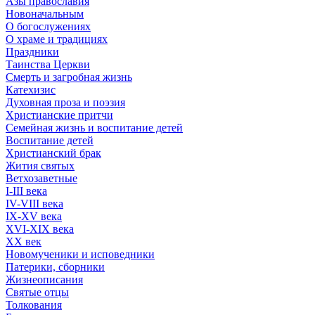
Азы православия
Новоначальным
О богослужениях
О храме и традициях
Праздники
Таинства Церкви
Смерть и загробная жизнь
Катехизис
Духовная проза и поэзия
Христианские притчи
Семейная жизнь и воспитание детей
Воспитание детей
Христианский брак
Жития святых
Ветхозаветные
I-III века
IV-VIII века
IX-XV века
XVI-XIX века
XX век
Новомученики и исповедники
Патерики, сборники
Жизнеописания
Святые отцы
Толкования