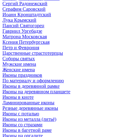
Сергий Радонежский
Серафим Саровский
Иоанн Кронштадтский
Лука Крымский
Паисий Святогорец
Гавриил Ургебадзе
Матрона Московская
Ксения Петербургская
Петр и Феврония
Царственные страстотерпцы
Соборы святых
Мужские имена
Женские имена
Иконы праздников
По материалу и оформлению
Иконы в деревянной рамке
Иконы на деревянном планшете
Иконы в киоте
Ламинированные иконы
Резные деревянные иконы
Иконы с поталью
Иконы из металла (литьё)
Иконы со стразами
Иконы в багетной раме
Иконы на оргалите