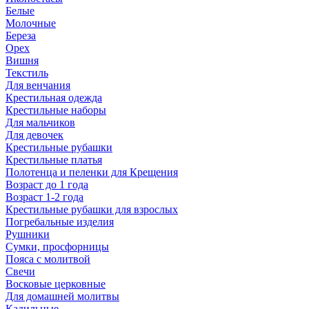
Белые
Молочные
Береза
Орех
Вишня
Текстиль
Для венчания
Крестильная одежда
Крестильные наборы
Для мальчиков
Для девочек
Крестильные рубашки
Крестильные платья
Полотенца и пеленки для Крещения
Возраст до 1 года
Возраст 1-2 года
Крестильные рубашки для взрослых
Погребальные изделия
Рушники
Сумки, просфорницы
Пояса с молитвой
Свечи
Восковые церковные
Для домашней молитвы
Кадильные