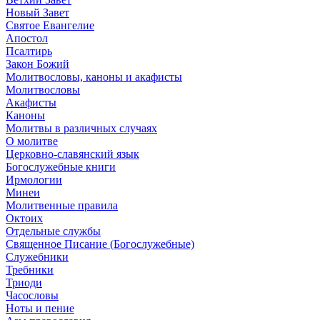
Новый Завет
Святое Евангелие
Апостол
Псалтирь
Закон Божий
Молитвословы, каноны и акафисты
Молитвословы
Акафисты
Каноны
Молитвы в различных случаях
О молитве
Церковно-славянский язык
Богослужебные книги
Ирмологии
Минеи
Молитвенные правила
Октоих
Отдельные службы
Священное Писание (Богослужебные)
Служебники
Требники
Триоди
Часословы
Ноты и пение