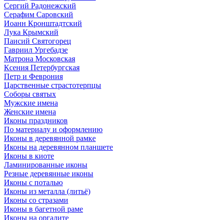
Сергий Радонежский
Серафим Саровский
Иоанн Кронштадтский
Лука Крымский
Паисий Святогорец
Гавриил Ургебадзе
Матрона Московская
Ксения Петербургская
Петр и Феврония
Царственные страстотерпцы
Соборы святых
Мужские имена
Женские имена
Иконы праздников
По материалу и оформлению
Иконы в деревянной рамке
Иконы на деревянном планшете
Иконы в киоте
Ламинированные иконы
Резные деревянные иконы
Иконы с поталью
Иконы из металла (литьё)
Иконы со стразами
Иконы в багетной раме
Иконы на оргалите