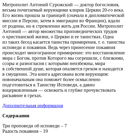
Митрополит Антоний Сурожский — доктор богословия,
весьма почитаемый верующими клирик Церкви
20-го
века.
Его жизнь прошла за границей (сначала в дипломатической
миссии в Персии, затем в эмиграции во Франции), вдали
от родины, но в стремлении жить для России. Митрополит
Антоний — автор множества проповеднических трудов
о христианской жизни, о Церкви и ее таинствах. Одна
из таких бесед касается таинства примирения,
т. е.
таинства
исповеди и покаяния. Ведь через принесение покаяния
происходит многогранное примирение: это восстановление
мира с Богом, против Которого мы согрешили, с близкими,
ссоры и разногласия с которыми неизбежны, мира
в собственной душе, которая опаляется грехом и находится
в смущении. Эта книга адресована всем верующим:
новоначальным она поможет более осмысленно
подготовиться к Таинству Исповеди, а давно
воцерковленным — освежить и глубже прочувствовать
раскаяние в грехах.
Дополнительная информация
Содержания
Три проповеди об исповеди – 7
Радость покаяния – 19