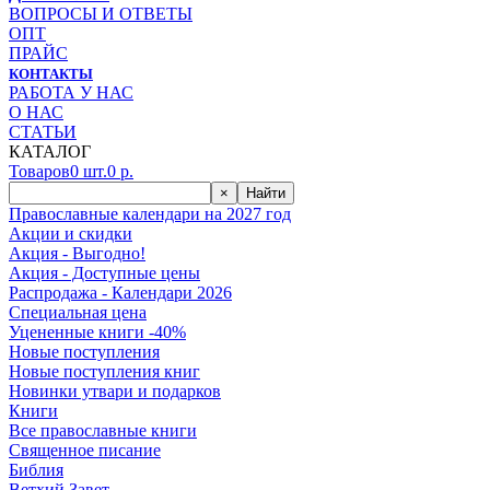
ВОПРОСЫ И ОТВЕТЫ
ОПТ
ПРАЙС
КОНТАКТЫ
РАБОТА У НАС
О НАС
СТАТЬИ
КАТАЛОГ
Товаров
0
шт.
0
р.
×
Найти
Православные календари на 2027 год
Акции и скидки
Акция - Выгодно!
Акция - Доступные цены
Распродажа - Календари 2026
Специальная цена
Уцененные книги -40%
Новые поступления
Новые поступления книг
Новинки утвари и подарков
Книги
Все православные книги
Священное писание
Библия
Ветхий Завет