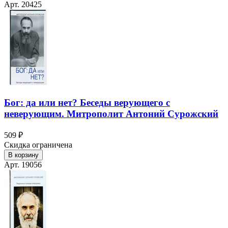
Арт. 20425
Бог: да или нет? Беседы верующего с
неверующим. Митрополит Антоний Сурожский
509 ₽
Скидка ограничена
В корзину
Арт. 19056