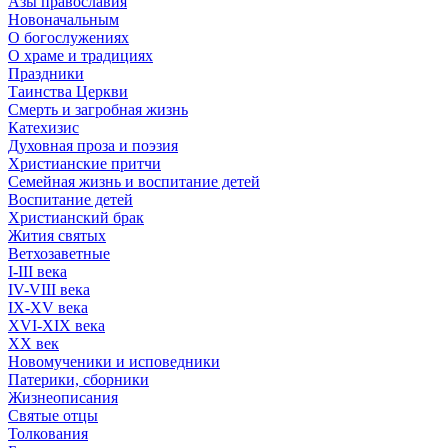
Азы православия
Новоначальным
О богослужениях
О храме и традициях
Праздники
Таинства Церкви
Смерть и загробная жизнь
Катехизис
Духовная проза и поэзия
Христианские притчи
Семейная жизнь и воспитание детей
Воспитание детей
Христианский брак
Жития святых
Ветхозаветные
I-III века
IV-VIII века
IX-XV века
XVI-XIX века
XX век
Новомученики и исповедники
Патерики, сборники
Жизнеописания
Святые отцы
Толкования