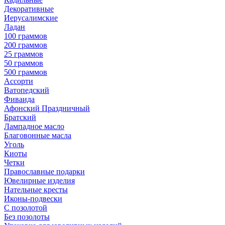
Декоративные
Иерусалимские
Ладан
100 граммов
200 граммов
25 граммов
50 граммов
500 граммов
Ассорти
Ватопедский
Фиваида
Афонский Праздничный
Братский
Лампадное масло
Благовонные масла
Уголь
Киоты
Четки
Православные подарки
Ювелирные изделия
Нательные кресты
Иконы-подвески
С позолотой
Без позолоты