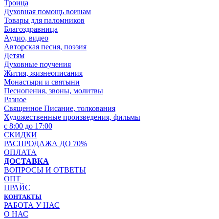
Троица
Духовная помощь воинам
Товары для паломников
Благоздравница
Аудио, видео
Авторская песня, поэзия
Детям
Духовные поучения
Жития, жизнеописания
Монастыри и святыни
Песнопения, звоны, молитвы
Разное
Священное Писание, толкования
Художественные произведения, фильмы
с 8:00 до 17:00
СКИДКИ
РАСПРОДАЖА ДО 70%
ОПЛАТА
ДОСТАВКА
ВОПРОСЫ И ОТВЕТЫ
ОПТ
ПРАЙС
КОНТАКТЫ
РАБОТА У НАС
О НАС