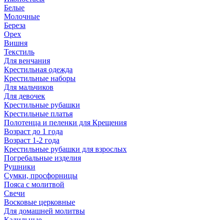
Белые
Молочные
Береза
Орех
Вишня
Текстиль
Для венчания
Крестильная одежда
Крестильные наборы
Для мальчиков
Для девочек
Крестильные рубашки
Крестильные платья
Полотенца и пеленки для Крещения
Возраст до 1 года
Возраст 1-2 года
Крестильные рубашки для взрослых
Погребальные изделия
Рушники
Сумки, просфорницы
Пояса с молитвой
Свечи
Восковые церковные
Для домашней молитвы
Кадильные