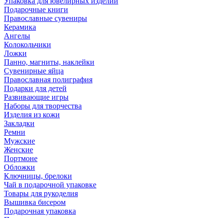
Упаковка для ювелирных изделий
Подарочные книги
Православные сувениры
Керамика
Ангелы
Колокольчики
Ложки
Панно, магниты, наклейки
Сувенирные яйца
Православная полиграфия
Подарки для детей
Развивающие игры
Наборы для творчества
Изделия из кожи
Закладки
Ремни
Мужские
Женские
Портмоне
Обложки
Ключницы, брелоки
Чай в подарочной упаковке
Товары для рукоделия
Вышивка бисером
Подарочная упаковка