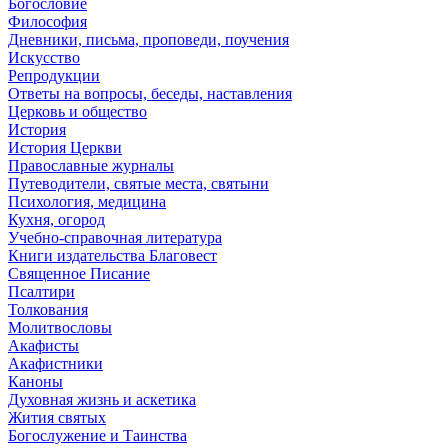
Богословие
Философия
Дневники, письма, проповеди, поучения
Искусство
Репродукции
Ответы на вопросы, беседы, наставления
Церковь и общество
История
История Церкви
Православные журналы
Путеводители, святые места, святыни
Психология, медицина
Кухня, огород
Учебно-справочная литература
Книги издательства Благовест
Священное Писание
Псалтири
Толкования
Молитвословы
Акафисты
Акафистники
Каноны
Духовная жизнь и аскетика
Жития святых
Богослужение и Таинства