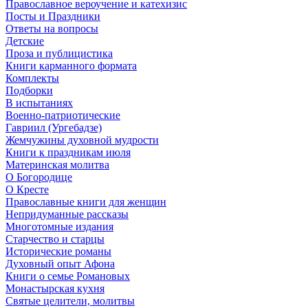
Православное вероучение и катехизис
Посты и Праздники
Ответы на вопросы
Детские
Проза и публицистика
Книги карманного формата
Комплекты
Подборки
В испытаниях
Военно-патриотические
Гавриил (Ургебадзе)
Жемчужины духовной мудрости
Книги к праздникам июля
Материнская молитва
О Богородице
О Кресте
Православные книги для женщин
Непридуманные рассказы
Многотомные издания
Старчество и старцы
Исторические романы
Духовный опыт Афона
Книги о семье Романовых
Монастырская кухня
Святые целители, молитвы