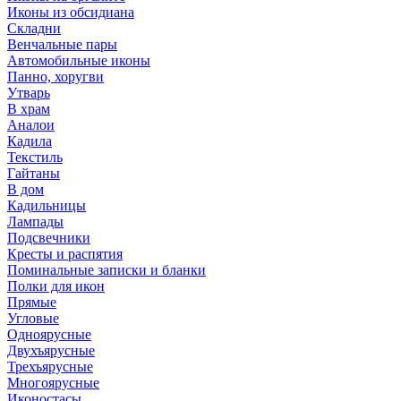
Иконы из обсидиана
Складни
Венчальные пары
Автомобильные иконы
Панно, хоругви
Утварь
В храм
Аналои
Кадила
Текстиль
Гайтаны
В дом
Кадильницы
Лампады
Подсвечники
Кресты и распятия
Поминальные записки и бланки
Полки для икон
Прямые
Угловые
Одноярусные
Двухъярусные
Трехъярусные
Многоярусные
Иконостасы