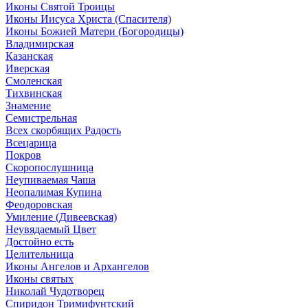
Иконы Святой Троицы
Иконы Иисуса Христа (Спасителя)
Иконы Божией Матери (Богородицы)
Владимирская
Казанская
Иверская
Смоленская
Тихвинская
Знамение
Семистрельная
Всех скорбящих Радость
Всецарица
Покров
Скоропослушница
Неупиваемая Чаша
Неопалимая Купина
Феодоровская
Умиление (Дивеевская)
Неувядаемый Цвет
Достойно есть
Целительница
Иконы Ангелов и Архангелов
Иконы святых
Николай Чудотворец
Спиридон Тримифунтский