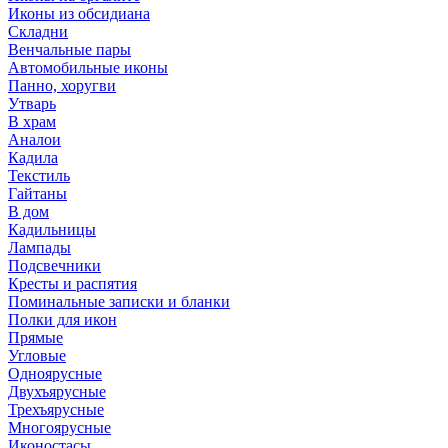
Иконы из обсидиана
Складни
Венчальные пары
Автомобильные иконы
Панно, хоругви
Утварь
В храм
Аналои
Кадила
Текстиль
Гайтаны
В дом
Кадильницы
Лампады
Подсвечники
Кресты и распятия
Поминальные записки и бланки
Полки для икон
Прямые
Угловые
Одноярусные
Двухъярусные
Трехъярусные
Многоярусные
Иконостасы