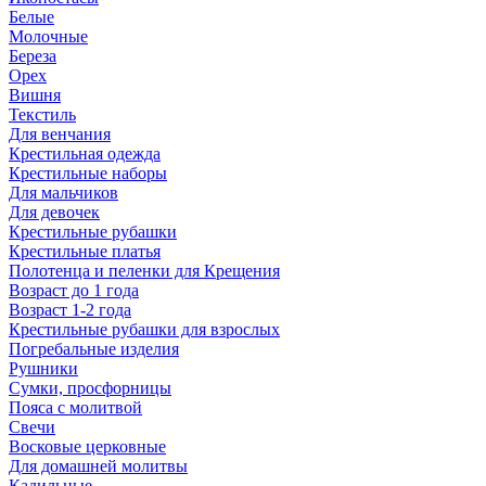
Белые
Молочные
Береза
Орех
Вишня
Текстиль
Для венчания
Крестильная одежда
Крестильные наборы
Для мальчиков
Для девочек
Крестильные рубашки
Крестильные платья
Полотенца и пеленки для Крещения
Возраст до 1 года
Возраст 1-2 года
Крестильные рубашки для взрослых
Погребальные изделия
Рушники
Сумки, просфорницы
Пояса с молитвой
Свечи
Восковые церковные
Для домашней молитвы
Кадильные