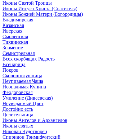
Иконы Святой Троицы
Иконы Иисуса Христа (Спасителя)
Иконы Божией Матери (Богородицы)
Владимирская
Казанская
Иверская
Смоленская
Тихвинская
Знамение
Семистрельная
Всех скорбящих Радость
Всецарица
Покров
Скоропослушница
Неупиваемая Чаша
Неопалимая Купина
Феодоровская
Умиление (Дивеевская)
Неувядаемый Цвет
Достойно есть
Целительница
Иконы Ангелов и Архангелов
Иконы святых
Николай Чудотворец
Спиридон Тримифунтский