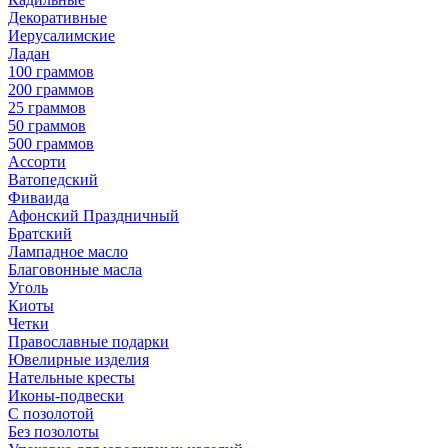
Декоративные
Иерусалимские
Ладан
100 граммов
200 граммов
25 граммов
50 граммов
500 граммов
Ассорти
Ватопедский
Фиваида
Афонский Праздничный
Братский
Лампадное масло
Благовонные масла
Уголь
Киоты
Четки
Православные подарки
Ювелирные изделия
Нательные кресты
Иконы-подвески
С позолотой
Без позолоты