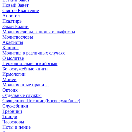
Новый Завет
Святое Евангелие
Апостол
Псалтирь
Закон Божий
Молитвословы, каноны и акафисты
Молитвословы
Акафисты
Каноны
Молитвы в различных случаях
О молитве
Церковно-славянский язык
Богослужебные книги
Ирмологии
Минеи
Молитвенные правила
Октоих
Отдельные службы
Священное Писание (Богослужебные)
Служебники
Требники
Триоди
Часословы
Ноты и пение