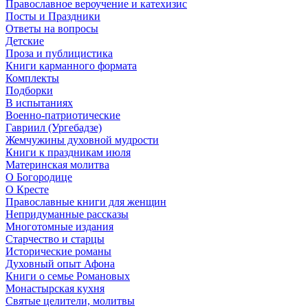
Православное вероучение и катехизис
Посты и Праздники
Ответы на вопросы
Детские
Проза и публицистика
Книги карманного формата
Комплекты
Подборки
В испытаниях
Военно-патриотические
Гавриил (Ургебадзе)
Жемчужины духовной мудрости
Книги к праздникам июля
Материнская молитва
О Богородице
О Кресте
Православные книги для женщин
Непридуманные рассказы
Многотомные издания
Старчество и старцы
Исторические романы
Духовный опыт Афона
Книги о семье Романовых
Монастырская кухня
Святые целители, молитвы