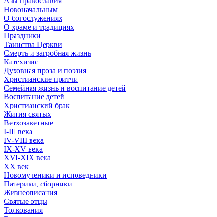
Азы православия
Новоначальным
О богослужениях
О храме и традициях
Праздники
Таинства Церкви
Смерть и загробная жизнь
Катехизис
Духовная проза и поэзия
Христианские притчи
Семейная жизнь и воспитание детей
Воспитание детей
Христианский брак
Жития святых
Ветхозаветные
I-III века
IV-VIII века
IX-XV века
XVI-XIX века
XX век
Новомученики и исповедники
Патерики, сборники
Жизнеописания
Святые отцы
Толкования