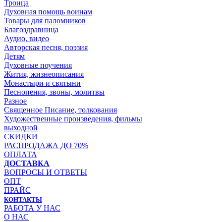
Троица
Духовная помощь воинам
Товары для паломников
Благоздравница
Аудио, видео
Авторская песня, поэзия
Детям
Духовные поучения
Жития, жизнеописания
Монастыри и святыни
Песнопения, звоны, молитвы
Разное
Священное Писание, толкования
Художественные произведения, фильмы
выходной
СКИДКИ
РАСПРОДАЖА ДО 70%
ОПЛАТА
ДОСТАВКА
ВОПРОСЫ И ОТВЕТЫ
ОПТ
ПРАЙС
КОНТАКТЫ
РАБОТА У НАС
О НАС