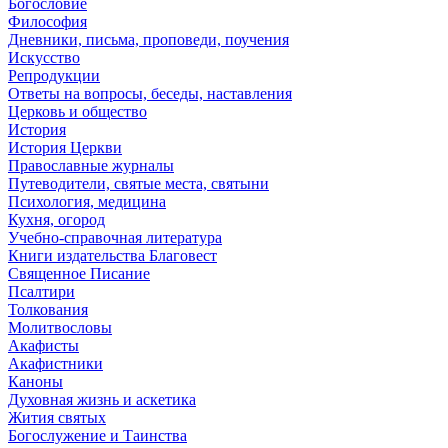
Богословие
Философия
Дневники, письма, проповеди, поучения
Искусство
Репродукции
Ответы на вопросы, беседы, наставления
Церковь и общество
История
История Церкви
Православные журналы
Путеводители, святые места, святыни
Психология, медицина
Кухня, огород
Учебно-справочная литература
Книги издательства Благовест
Священное Писание
Псалтири
Толкования
Молитвословы
Акафисты
Акафистники
Каноны
Духовная жизнь и аскетика
Жития святых
Богослужение и Таинства