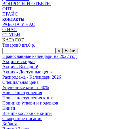
ВОПРОСЫ И ОТВЕТЫ
ОПТ
ПРАЙС
КОНТАКТЫ
РАБОТА У НАС
О НАС
СТАТЬИ
КАТАЛОГ
Товаров
0
шт.
0
р.
×
Найти
Православные календари на 2027 год
Акции и скидки
Акция - Выгодно!
Акция - Доступные цены
Распродажа - Календари 2026
Специальная цена
Уцененные книги -40%
Новые поступления
Новые поступления книг
Новинки утвари и подарков
Книги
Все православные книги
Священное писание
Библия
Ветхий Завет