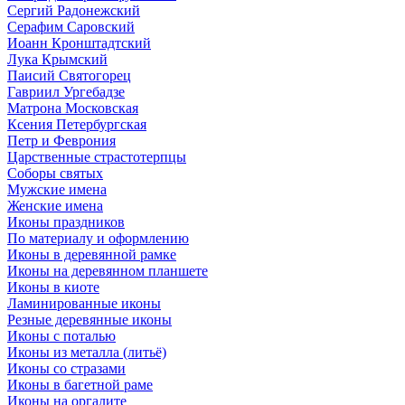
Сергий Радонежский
Серафим Саровский
Иоанн Кронштадтский
Лука Крымский
Паисий Святогорец
Гавриил Ургебадзе
Матрона Московская
Ксения Петербургская
Петр и Феврония
Царственные страстотерпцы
Соборы святых
Мужские имена
Женские имена
Иконы праздников
По материалу и оформлению
Иконы в деревянной рамке
Иконы на деревянном планшете
Иконы в киоте
Ламинированные иконы
Резные деревянные иконы
Иконы с поталью
Иконы из металла (литьё)
Иконы со стразами
Иконы в багетной раме
Иконы на оргалите