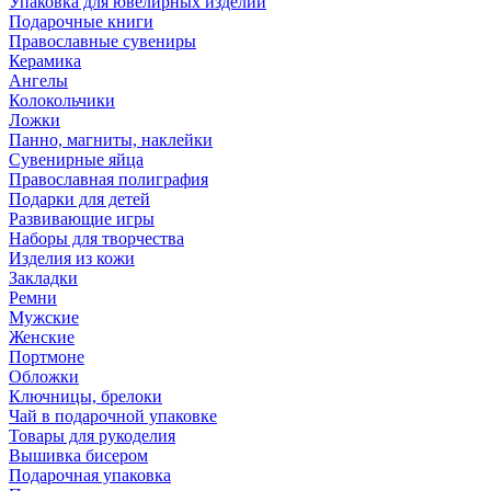
Упаковка для ювелирных изделий
Подарочные книги
Православные сувениры
Керамика
Ангелы
Колокольчики
Ложки
Панно, магниты, наклейки
Сувенирные яйца
Православная полиграфия
Подарки для детей
Развивающие игры
Наборы для творчества
Изделия из кожи
Закладки
Ремни
Мужские
Женские
Портмоне
Обложки
Ключницы, брелоки
Чай в подарочной упаковке
Товары для рукоделия
Вышивка бисером
Подарочная упаковка