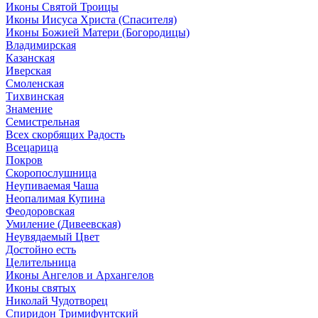
Иконы Святой Троицы
Иконы Иисуса Христа (Спасителя)
Иконы Божией Матери (Богородицы)
Владимирская
Казанская
Иверская
Смоленская
Тихвинская
Знамение
Семистрельная
Всех скорбящих Радость
Всецарица
Покров
Скоропослушница
Неупиваемая Чаша
Неопалимая Купина
Феодоровская
Умиление (Дивеевская)
Неувядаемый Цвет
Достойно есть
Целительница
Иконы Ангелов и Архангелов
Иконы святых
Николай Чудотворец
Спиридон Тримифунтский