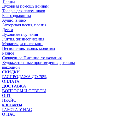
Троица
Духовная помощь воинам
Товары для паломников
Благоздравница
Аудио, видео
Авторская песня, поэзия
Детям
Духовные поучения
Жития, жизнеописания
Монастыри и святыни
Песнопения, звоны, молитвы
Разное
Священное Писание, толкования
Художественные произведения, фильмы
выходной
СКИДКИ
РАСПРОДАЖА ДО 70%
ОПЛАТА
ДОСТАВКА
ВОПРОСЫ И ОТВЕТЫ
ОПТ
ПРАЙС
КОНТАКТЫ
РАБОТА У НАС
О НАС