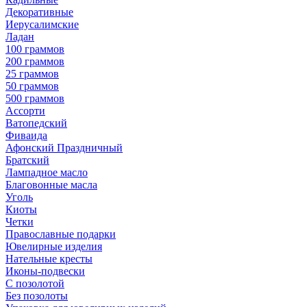
Декоративные
Иерусалимские
Ладан
100 граммов
200 граммов
25 граммов
50 граммов
500 граммов
Ассорти
Ватопедский
Фиваида
Афонский Праздничный
Братский
Лампадное масло
Благовонные масла
Уголь
Киоты
Четки
Православные подарки
Ювелирные изделия
Нательные кресты
Иконы-подвески
С позолотой
Без позолоты