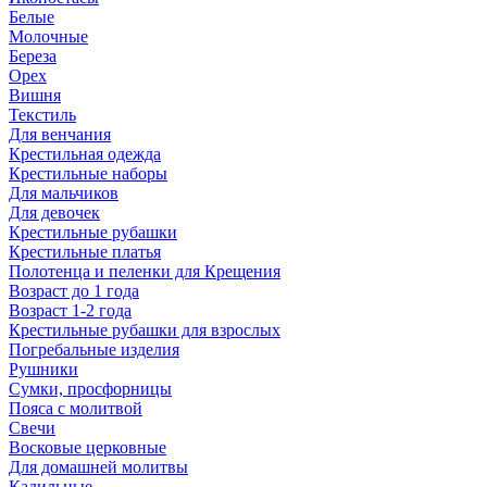
Белые
Молочные
Береза
Орех
Вишня
Текстиль
Для венчания
Крестильная одежда
Крестильные наборы
Для мальчиков
Для девочек
Крестильные рубашки
Крестильные платья
Полотенца и пеленки для Крещения
Возраст до 1 года
Возраст 1-2 года
Крестильные рубашки для взрослых
Погребальные изделия
Рушники
Сумки, просфорницы
Пояса с молитвой
Свечи
Восковые церковные
Для домашней молитвы
Кадильные