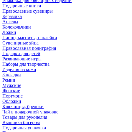
Упаковка для ювелирных изделий
Подарочные книги
Православные сувениры
Керамика
Ангелы
Колокольчики
Ложки
Панно, магниты, наклейки
Сувенирные яйца
Православная полиграфия
Подарки для детей
Развивающие игры
Наборы для творчества
Изделия из кожи
Закладки
Ремни
Мужские
Женские
Портмоне
Обложки
Ключницы, брелоки
Чай в подарочной упаковке
Товары для рукоделия
Вышивка бисером
Подарочная упаковка