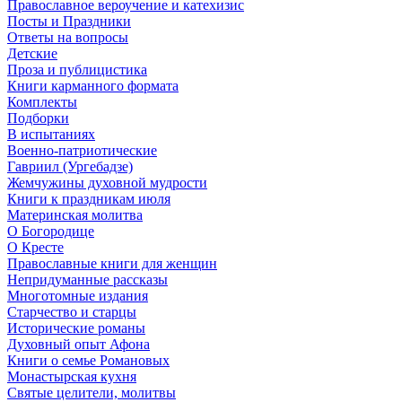
Православное вероучение и катехизис
Посты и Праздники
Ответы на вопросы
Детские
Проза и публицистика
Книги карманного формата
Комплекты
Подборки
В испытаниях
Военно-патриотические
Гавриил (Ургебадзе)
Жемчужины духовной мудрости
Книги к праздникам июля
Материнская молитва
О Богородице
О Кресте
Православные книги для женщин
Непридуманные рассказы
Многотомные издания
Старчество и старцы
Исторические романы
Духовный опыт Афона
Книги о семье Романовых
Монастырская кухня
Святые целители, молитвы