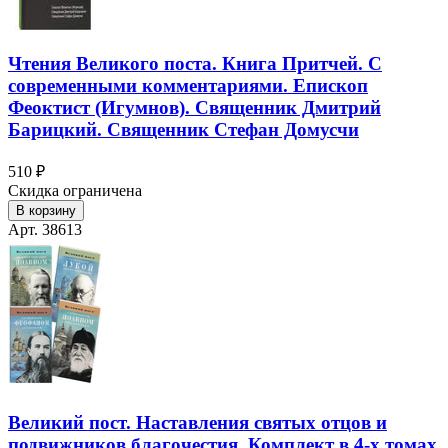
Чтения Великого поста. Книга Притчей. С
современными комментариями. Епископ
Феоктист (Игумнов). Священник Дмитрий
Барицкий. Священник Стефан Домусчи
510 ₽
Скидка ограничена
В корзину
Арт. 38613
Великий пост. Наставления святых отцов и
подвижников благочестия. Комплект в 4-х томах