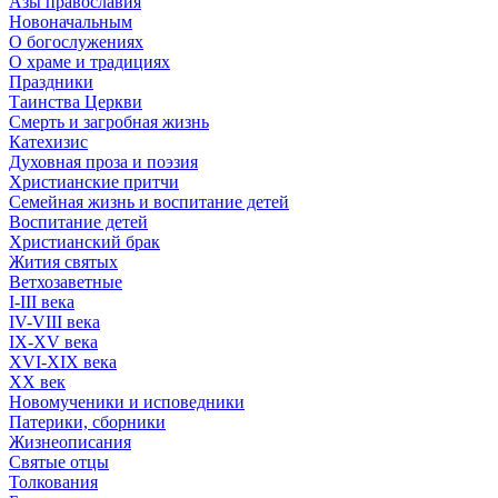
Азы православия
Новоначальным
О богослужениях
О храме и традициях
Праздники
Таинства Церкви
Смерть и загробная жизнь
Катехизис
Духовная проза и поэзия
Христианские притчи
Семейная жизнь и воспитание детей
Воспитание детей
Христианский брак
Жития святых
Ветхозаветные
I-III века
IV-VIII века
IX-XV века
XVI-XIX века
XX век
Новомученики и исповедники
Патерики, сборники
Жизнеописания
Святые отцы
Толкования