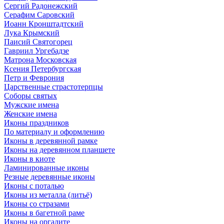
Сергий Радонежский
Серафим Саровский
Иоанн Кронштадтский
Лука Крымский
Паисий Святогорец
Гавриил Ургебадзе
Матрона Московская
Ксения Петербургская
Петр и Феврония
Царственные страстотерпцы
Соборы святых
Мужские имена
Женские имена
Иконы праздников
По материалу и оформлению
Иконы в деревянной рамке
Иконы на деревянном планшете
Иконы в киоте
Ламинированные иконы
Резные деревянные иконы
Иконы с поталью
Иконы из металла (литьё)
Иконы со стразами
Иконы в багетной раме
Иконы на оргалите