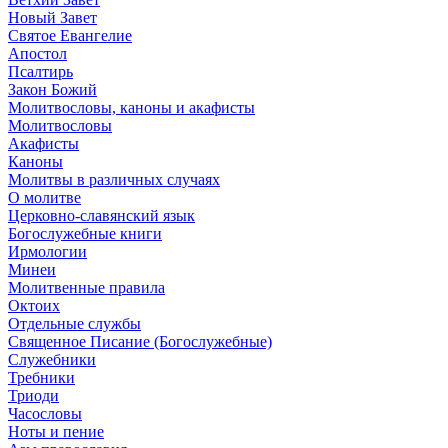
Новый Завет
Святое Евангелие
Апостол
Псалтирь
Закон Божий
Молитвословы, каноны и акафисты
Молитвословы
Акафисты
Каноны
Молитвы в различных случаях
О молитве
Церковно-славянский язык
Богослужебные книги
Ирмологии
Минеи
Молитвенные правила
Октоих
Отдельные службы
Священное Писание (Богослужебные)
Служебники
Требники
Триоди
Часословы
Ноты и пение