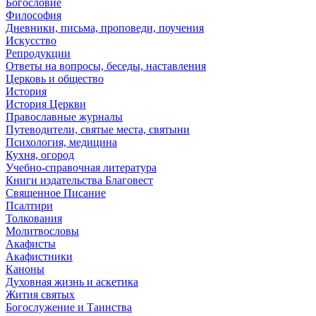
Богословие
Философия
Дневники, письма, проповеди, поучения
Искусство
Репродукции
Ответы на вопросы, беседы, наставления
Церковь и общество
История
История Церкви
Православные журналы
Путеводители, святые места, святыни
Психология, медицина
Кухня, огород
Учебно-справочная литература
Книги издательства Благовест
Священное Писание
Псалтири
Толкования
Молитвословы
Акафисты
Акафистники
Каноны
Духовная жизнь и аскетика
Жития святых
Богослужение и Таинства