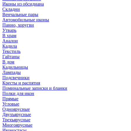
Иконы из обсидиана
Складни
Венчальные пары
Автомобильные иконы
Панно, хоругви
Утварь
В храм
Аналои
Кадила
Текстиль
Гайтаны
В дом
Кадильницы
Лампады
Подсвечники
Кресты и распятия
Поминальные записки и бланки
Полки для икон
Прямые
Угловые
Одноярусные
Двухъярусные
Трехъярусные
Многоярусные
Иконостасы