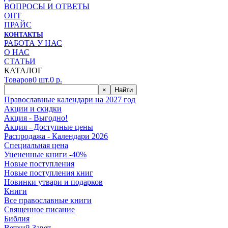
ВОПРОСЫ И ОТВЕТЫ
ОПТ
ПРАЙС
КОНТАКТЫ
РАБОТА У НАС
О НАС
СТАТЬИ
КАТАЛОГ
Товаров
0
шт.
0
р.
×
Найти
Православные календари на 2027 год
Акции и скидки
Акция - Выгодно!
Акция - Доступные цены
Распродажа - Календари 2026
Специальная цена
Уцененные книги -40%
Новые поступления
Новые поступления книг
Новинки утвари и подарков
Книги
Все православные книги
Священное писание
Библия
Ветхий Завет