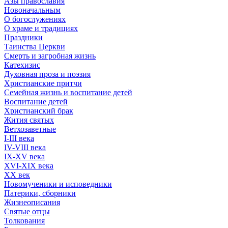
Азы православия
Новоначальным
О богослужениях
О храме и традициях
Праздники
Таинства Церкви
Смерть и загробная жизнь
Катехизис
Духовная проза и поэзия
Христианские притчи
Семейная жизнь и воспитание детей
Воспитание детей
Христианский брак
Жития святых
Ветхозаветные
I-III века
IV-VIII века
IX-XV века
XVI-XIX века
XX век
Новомученики и исповедники
Патерики, сборники
Жизнеописания
Святые отцы
Толкования