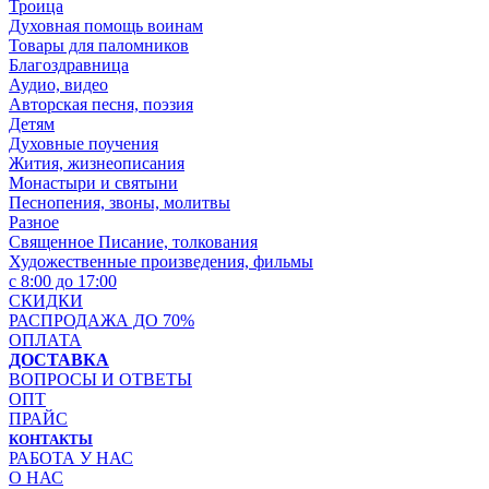
Троица
Духовная помощь воинам
Товары для паломников
Благоздравница
Аудио, видео
Авторская песня, поэзия
Детям
Духовные поучения
Жития, жизнеописания
Монастыри и святыни
Песнопения, звоны, молитвы
Разное
Священное Писание, толкования
Художественные произведения, фильмы
с 8:00 до 17:00
СКИДКИ
РАСПРОДАЖА ДО 70%
ОПЛАТА
ДОСТАВКА
ВОПРОСЫ И ОТВЕТЫ
ОПТ
ПРАЙС
КОНТАКТЫ
РАБОТА У НАС
О НАС