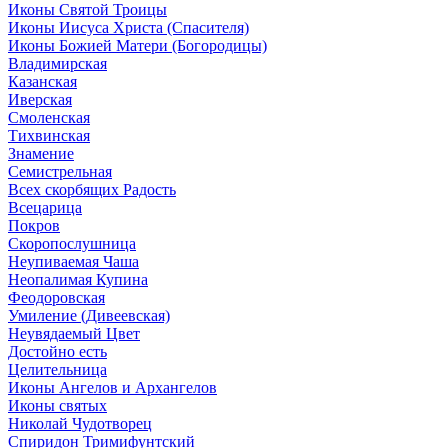
Иконы Святой Троицы
Иконы Иисуса Христа (Спасителя)
Иконы Божией Матери (Богородицы)
Владимирская
Казанская
Иверская
Смоленская
Тихвинская
Знамение
Семистрельная
Всех скорбящих Радость
Всецарица
Покров
Скоропослушница
Неупиваемая Чаша
Неопалимая Купина
Феодоровская
Умиление (Дивеевская)
Неувядаемый Цвет
Достойно есть
Целительница
Иконы Ангелов и Архангелов
Иконы святых
Николай Чудотворец
Спиридон Тримифунтский