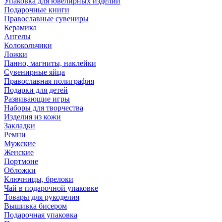
Упаковка для ювелирных изделий
Подарочные книги
Православные сувениры
Керамика
Ангелы
Колокольчики
Ложки
Панно, магниты, наклейки
Сувенирные яйца
Православная полиграфия
Подарки для детей
Развивающие игры
Наборы для творчества
Изделия из кожи
Закладки
Ремни
Мужские
Женские
Портмоне
Обложки
Ключницы, брелоки
Чай в подарочной упаковке
Товары для рукоделия
Вышивка бисером
Подарочная упаковка