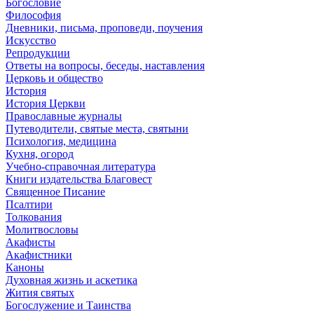
Богословие
Философия
Дневники, письма, проповеди, поучения
Искусство
Репродукции
Ответы на вопросы, беседы, наставления
Церковь и общество
История
История Церкви
Православные журналы
Путеводители, святые места, святыни
Психология, медицина
Кухня, огород
Учебно-справочная литература
Книги издательства Благовест
Священное Писание
Псалтири
Толкования
Молитвословы
Акафисты
Акафистники
Каноны
Духовная жизнь и аскетика
Жития святых
Богослужение и Таинства