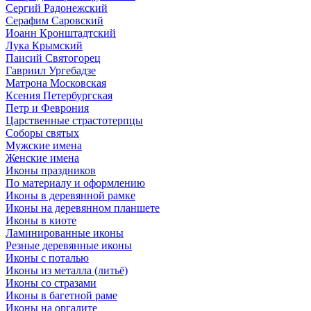
Сергий Радонежский
Серафим Саровский
Иоанн Кронштадтский
Лука Крымский
Паисий Святогорец
Гавриил Ургебадзе
Матрона Московская
Ксения Петербургская
Петр и Феврония
Царственные страстотерпцы
Соборы святых
Мужские имена
Женские имена
Иконы праздников
По материалу и оформлению
Иконы в деревянной рамке
Иконы на деревянном планшете
Иконы в киоте
Ламинированные иконы
Резные деревянные иконы
Иконы с поталью
Иконы из металла (литьё)
Иконы со стразами
Иконы в багетной раме
Иконы на оргалите