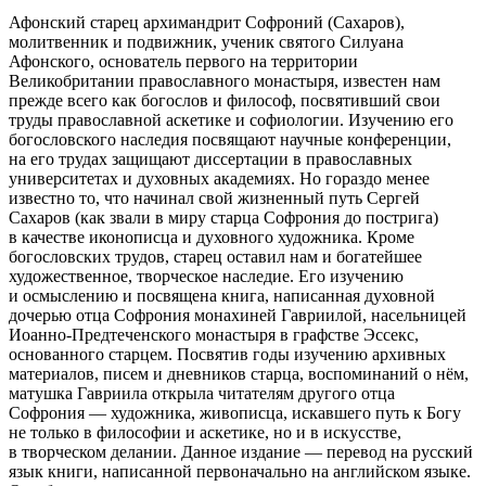
Афонский старец архимандрит Софроний (Сахаров),
молитвенник и подвижник, ученик святого Силуана
Афонского, основатель первого на территории
Великобритании православного монастыря, известен нам
прежде всего как богослов и философ, посвятивший свои
труды православной аскетике и софиологии. Изучению его
богословского наследия посвящают научные конференции,
на его трудах защищают диссертации в православных
университетах и духовных академиях. Но гораздо менее
известно то, что начинал свой жизненный путь Сергей
Сахаров (как звали в миру старца Софрония до пострига)
в качестве иконописца и духовного художника. Кроме
богословских трудов, старец оставил нам и богатейшее
художественное, творческое наследие. Его изучению
и осмыслению и посвящена книга, написанная духовной
дочерью отца Софрония монахиней Гавриилой, насельницей
Иоанно-Предтеченского
монастыря в графстве Эссекс,
основанного старцем. Посвятив годы изучению архивных
материалов, писем и дневников старца, воспоминаний о нём,
матушка Гавриила открыла читателям другого отца
Софрония — художника, живописца, искавшего путь к Богу
не только в философии и аскетике, но и в искусстве,
в творческом делании. Данное издание — перевод на русский
язык книги, написанной первоначально на английском языке.