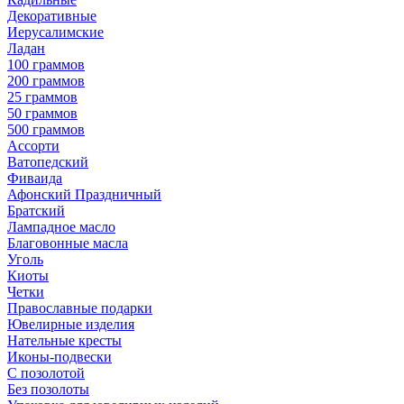
Декоративные
Иерусалимские
Ладан
100 граммов
200 граммов
25 граммов
50 граммов
500 граммов
Ассорти
Ватопедский
Фиваида
Афонский Праздничный
Братский
Лампадное масло
Благовонные масла
Уголь
Киоты
Четки
Православные подарки
Ювелирные изделия
Нательные кресты
Иконы-подвески
С позолотой
Без позолоты