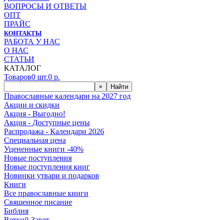
ВОПРОСЫ И ОТВЕТЫ
ОПТ
ПРАЙС
КОНТАКТЫ
РАБОТА У НАС
О НАС
СТАТЬИ
КАТАЛОГ
Товаров
0
шт.
0
р.
×
Найти
Православные календари на 2027 год
Акции и скидки
Акция - Выгодно!
Акция - Доступные цены
Распродажа - Календари 2026
Специальная цена
Уцененные книги -40%
Новые поступления
Новые поступления книг
Новинки утвари и подарков
Книги
Все православные книги
Священное писание
Библия
Ветхий Завет