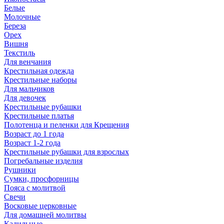
Белые
Молочные
Береза
Орех
Вишня
Текстиль
Для венчания
Крестильная одежда
Крестильные наборы
Для мальчиков
Для девочек
Крестильные рубашки
Крестильные платья
Полотенца и пеленки для Крещения
Возраст до 1 года
Возраст 1-2 года
Крестильные рубашки для взрослых
Погребальные изделия
Рушники
Сумки, просфорницы
Пояса с молитвой
Свечи
Восковые церковные
Для домашней молитвы
Кадильные