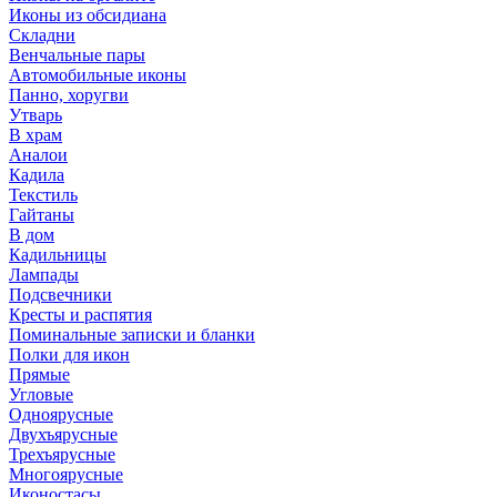
Иконы из обсидиана
Складни
Венчальные пары
Автомобильные иконы
Панно, хоругви
Утварь
В храм
Аналои
Кадила
Текстиль
Гайтаны
В дом
Кадильницы
Лампады
Подсвечники
Кресты и распятия
Поминальные записки и бланки
Полки для икон
Прямые
Угловые
Одноярусные
Двухъярусные
Трехъярусные
Многоярусные
Иконостасы