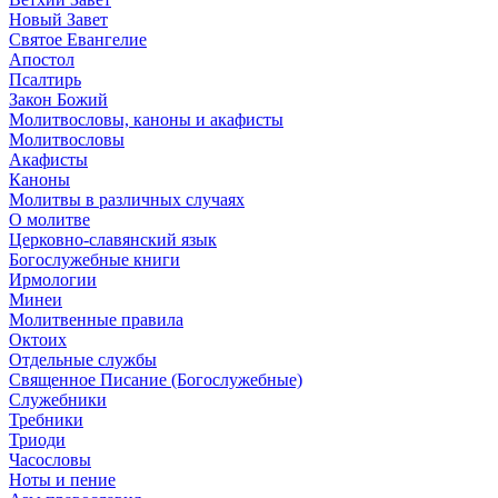
Новый Завет
Святое Евангелие
Апостол
Псалтирь
Закон Божий
Молитвословы, каноны и акафисты
Молитвословы
Акафисты
Каноны
Молитвы в различных случаях
О молитве
Церковно-славянский язык
Богослужебные книги
Ирмологии
Минеи
Молитвенные правила
Октоих
Отдельные службы
Священное Писание (Богослужебные)
Служебники
Требники
Триоди
Часословы
Ноты и пение