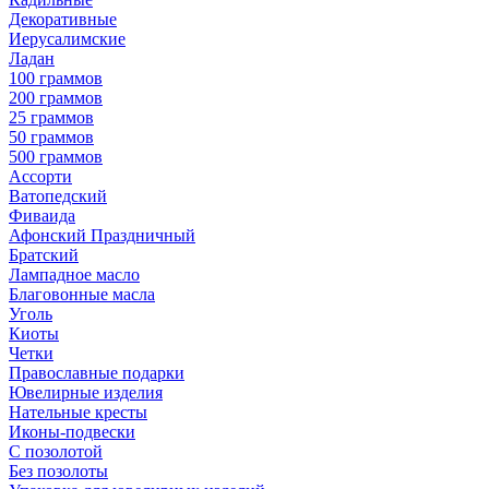
Декоративные
Иерусалимские
Ладан
100 граммов
200 граммов
25 граммов
50 граммов
500 граммов
Ассорти
Ватопедский
Фиваида
Афонский Праздничный
Братский
Лампадное масло
Благовонные масла
Уголь
Киоты
Четки
Православные подарки
Ювелирные изделия
Нательные кресты
Иконы-подвески
С позолотой
Без позолоты