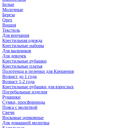
Белые
Молочные
Береза
Орех
Вишня
Текстиль
Для венчания
Крестильная одежда
Крестильные наборы
Для мальчиков
Для девочек
Крестильные рубашки
Крестильные платья
Полотенца и пеленки для Крещения
Возраст до 1 года
Возраст 1-2 года
Крестильные рубашки для взрослых
Погребальные изделия
Рушники
Сумки, просфорницы
Пояса с молитвой
Свечи
Восковые церковные
Для домашней молитвы
Кадильные