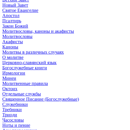
Новый Завет
Святое Евангелие
Апостол
Псалтирь
Закон Божий
Молитвословы, каноны и акафисты
Молитвословы
Акафисты
Каноны
Молитвы в различных случаях
О молитве
Церковно-славянский язык
Богослужебные книги
Ирмологии
Минеи
Молитвенные правила
Октоих
Отдельные службы
Священное Писание (Богослужебные)
Служебники
Требники
Триоди
Часословы
Ноты и пение