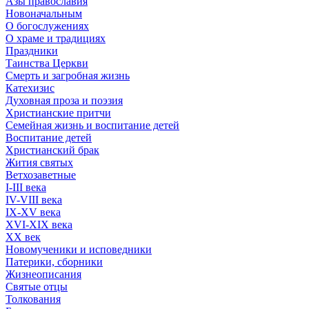
Азы православия
Новоначальным
О богослужениях
О храме и традициях
Праздники
Таинства Церкви
Смерть и загробная жизнь
Катехизис
Духовная проза и поэзия
Христианские притчи
Семейная жизнь и воспитание детей
Воспитание детей
Христианский брак
Жития святых
Ветхозаветные
I-III века
IV-VIII века
IX-XV века
XVI-XIX века
XX век
Новомученики и исповедники
Патерики, сборники
Жизнеописания
Святые отцы
Толкования