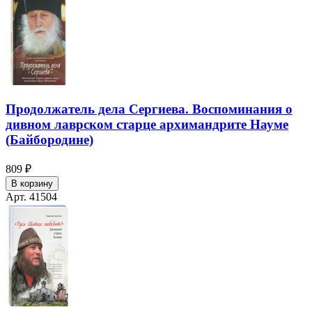
Продолжатель дела Сергиева. Воспоминания о
дивном лаврском старце архимандрите Науме
(Байбородине)
809 ₽
В корзину
Арт. 41504