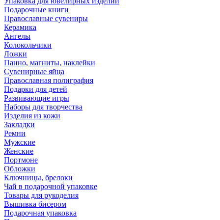
Упаковка для ювелирных изделий
Подарочные книги
Православные сувениры
Керамика
Ангелы
Колокольчики
Ложки
Панно, магниты, наклейки
Сувенирные яйца
Православная полиграфия
Подарки для детей
Развивающие игры
Наборы для творчества
Изделия из кожи
Закладки
Ремни
Мужские
Женские
Портмоне
Обложки
Ключницы, брелоки
Чай в подарочной упаковке
Товары для рукоделия
Вышивка бисером
Подарочная упаковка