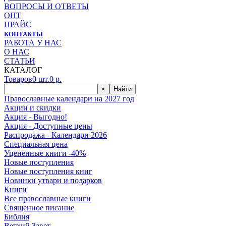
ВОПРОСЫ И ОТВЕТЫ
ОПТ
ПРАЙС
КОНТАКТЫ
РАБОТА У НАС
О НАС
СТАТЬИ
КАТАЛОГ
Товаров
0
шт.
0
р.
×
Найти
Православные календари на 2027 год
Акции и скидки
Акция - Выгодно!
Акция - Доступные цены
Распродажа - Календари 2026
Специальная цена
Уцененные книги -40%
Новые поступления
Новые поступления книг
Новинки утвари и подарков
Книги
Все православные книги
Священное писание
Библия
Ветхий Завет