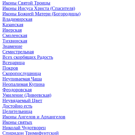
Иконы Святой Троицы
Иконы Иисуса Христа (Спасителя)
Иконы Божией Матери (Богородицы)
Владимирская
Казанская
Иверская
Смоленская
Тихвинская
Знамение
Семистрельная
Всех скорбящих Радость
Всецарица
Покров
Скоропослушница
Неупиваемая Чаша
Неопалимая Купина
Феодоровская
Умиление (Дивеевская)
Неувядаемый Цвет
Достойно есть
Целительница
Иконы Ангелов и Архангелов
Иконы святых
Николай Чудотворец
Спиридон Тримифунтский