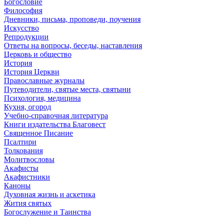
Богословие
Философия
Дневники, письма, проповеди, поучения
Искусство
Репродукции
Ответы на вопросы, беседы, наставления
Церковь и общество
История
История Церкви
Православные журналы
Путеводители, святые места, святыни
Психология, медицина
Кухня, огород
Учебно-справочная литература
Книги издательства Благовест
Священное Писание
Псалтири
Толкования
Молитвословы
Акафисты
Акафистники
Каноны
Духовная жизнь и аскетика
Жития святых
Богослужение и Таинства