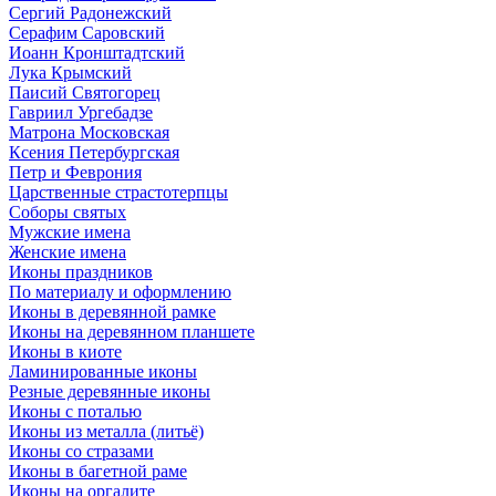
Сергий Радонежский
Серафим Саровский
Иоанн Кронштадтский
Лука Крымский
Паисий Святогорец
Гавриил Ургебадзе
Матрона Московская
Ксения Петербургская
Петр и Феврония
Царственные страстотерпцы
Соборы святых
Мужские имена
Женские имена
Иконы праздников
По материалу и оформлению
Иконы в деревянной рамке
Иконы на деревянном планшете
Иконы в киоте
Ламинированные иконы
Резные деревянные иконы
Иконы с поталью
Иконы из металла (литьё)
Иконы со стразами
Иконы в багетной раме
Иконы на оргалите