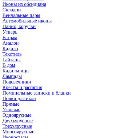
Иконы из обсидиана
Складни
Венчальные пары
Автомобильные иконы
Панно, хоругви
Утварь
В храм
Аналои
Кадила
Текстиль
Гайтаны
В дом
Кадильницы
Лампады
Подсвечники
Кресты и распятия
Поминальные записки и бланки
Полки для икон
Прямые
Угловые
Одноярусные
Двухъярусные
Трехъярусные
Многоярусные
Иконостасы