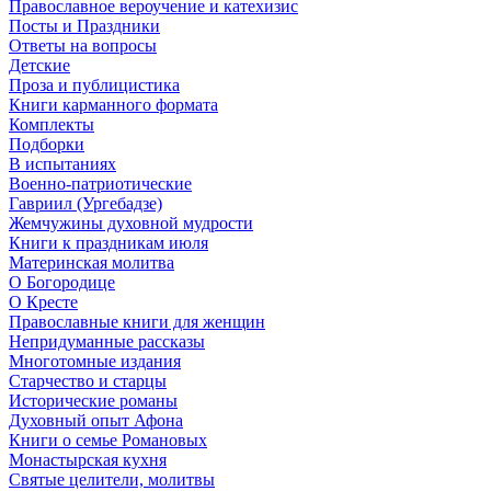
Православное вероучение и катехизис
Посты и Праздники
Ответы на вопросы
Детские
Проза и публицистика
Книги карманного формата
Комплекты
Подборки
В испытаниях
Военно-патриотические
Гавриил (Ургебадзе)
Жемчужины духовной мудрости
Книги к праздникам июля
Материнская молитва
О Богородице
О Кресте
Православные книги для женщин
Непридуманные рассказы
Многотомные издания
Старчество и старцы
Исторические романы
Духовный опыт Афона
Книги о семье Романовых
Монастырская кухня
Святые целители, молитвы