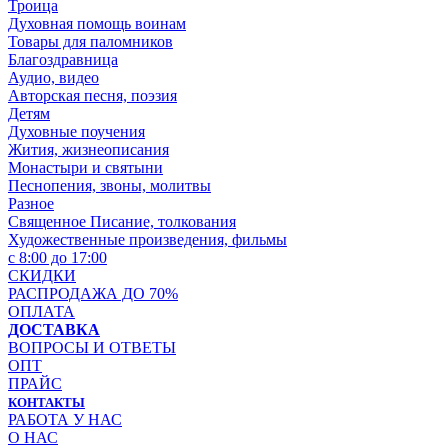
Троица
Духовная помощь воинам
Товары для паломников
Благоздравница
Аудио, видео
Авторская песня, поэзия
Детям
Духовные поучения
Жития, жизнеописания
Монастыри и святыни
Песнопения, звоны, молитвы
Разное
Священное Писание, толкования
Художественные произведения, фильмы
с 8:00 до 17:00
СКИДКИ
РАСПРОДАЖА ДО 70%
ОПЛАТА
ДОСТАВКА
ВОПРОСЫ И ОТВЕТЫ
ОПТ
ПРАЙС
КОНТАКТЫ
РАБОТА У НАС
О НАС