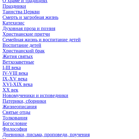
О храме и традициях
Праздники
Таинства Церкви
Смерть и загробная жизнь
Катехизис
Духовная проза и поэзия
Христианские притчи
Семейная жизнь и воспитание детей
Воспитание детей
Христианский брак
Жития святых
Ветхозаветные
I-III века
IV-VIII века
IX-XV века
XVI-XIX века
XX век
Новомученики и исповедники
Патерики, сборники
Жизнеописания
Святые отцы
Толкования
Богословие
Философия
Дневники, письма, проповеди, поучения