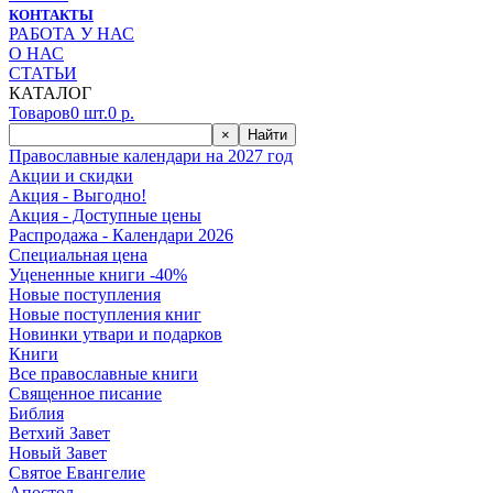
КОНТАКТЫ
РАБОТА У НАС
О НАС
СТАТЬИ
КАТАЛОГ
Товаров
0
шт.
0
р.
×
Найти
Православные календари на 2027 год
Акции и скидки
Акция - Выгодно!
Акция - Доступные цены
Распродажа - Календари 2026
Специальная цена
Уцененные книги -40%
Новые поступления
Новые поступления книг
Новинки утвари и подарков
Книги
Все православные книги
Священное писание
Библия
Ветхий Завет
Новый Завет
Святое Евангелие
Апостол