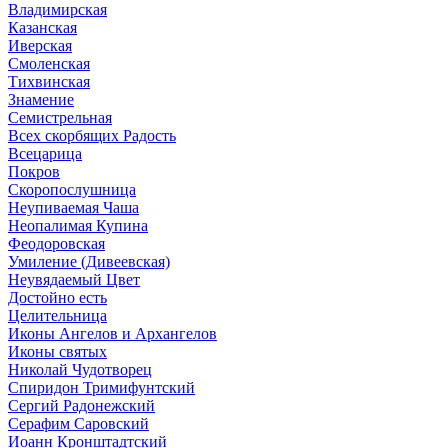
Владимирская
Казанская
Иверская
Смоленская
Тихвинская
Знамение
Семистрельная
Всех скорбящих Радость
Всецарица
Покров
Скоропослушница
Неупиваемая Чаша
Неопалимая Купина
Феодоровская
Умиление (Дивеевская)
Неувядаемый Цвет
Достойно есть
Целительница
Иконы Ангелов и Архангелов
Иконы святых
Николай Чудотворец
Спиридон Тримифунтский
Сергий Радонежский
Серафим Саровский
Иоанн Кронштадтский