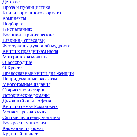
Детские
Проза и публицистика
Книги карманного формата
Комплекты
Подборки
В испытаниях
Военно-патриотические
Гавриил (Ургебадзе)
Жемчужины духовной мудрости
Книги к праздникам июля
Материнская молитва
О Богородице
О Кресте
Православные книги для женщин
Непридуманные рассказы
Многотомные издания
Старчество и старцы
Исторические романы
Духовный опыт Афона
Книги о семье Романовых
Монастырская кухня
Святые целители, молитвы
Воскресным школам
Карманный формат
Крупный шрифт