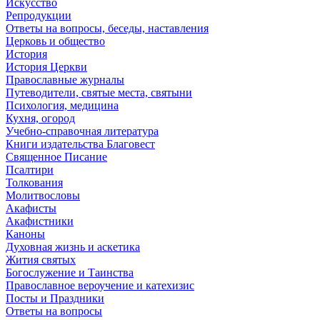
Искусство
Репродукции
Ответы на вопросы, беседы, наставления
Церковь и общество
История
История Церкви
Православные журналы
Путеводители, святые места, святыни
Психология, медицина
Кухня, огород
Учебно-справочная литература
Книги издательства Благовест
Священное Писание
Псалтири
Толкования
Молитвословы
Акафисты
Акафистники
Каноны
Духовная жизнь и аскетика
Жития святых
Богослужение и Таинства
Православное вероучение и катехизис
Посты и Праздники
Ответы на вопросы