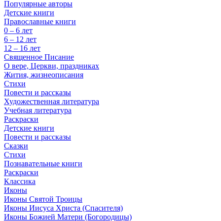
Популярные авторы
Детские книги
Православные книги
0 – 6 лет
6 – 12 лет
12 – 16 лет
Священное Писание
О вере, Церкви, праздниках
Жития, жизнеописания
Стихи
Повести и рассказы
Художественная литература
Учебная литература
Раскраски
Детские книги
Повести и рассказы
Сказки
Стихи
Познавательные книги
Раскраски
Классика
Иконы
Иконы Святой Троицы
Иконы Иисуса Христа (Спасителя)
Иконы Божией Матери (Богородицы)