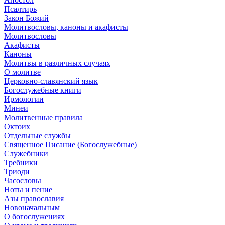
Псалтирь
Закон Божий
Молитвословы, каноны и акафисты
Молитвословы
Акафисты
Каноны
Молитвы в различных случаях
О молитве
Церковно-славянский язык
Богослужебные книги
Ирмологии
Минеи
Молитвенные правила
Октоих
Отдельные службы
Священное Писание (Богослужебные)
Служебники
Требники
Триоди
Часословы
Ноты и пение
Азы православия
Новоначальным
О богослужениях