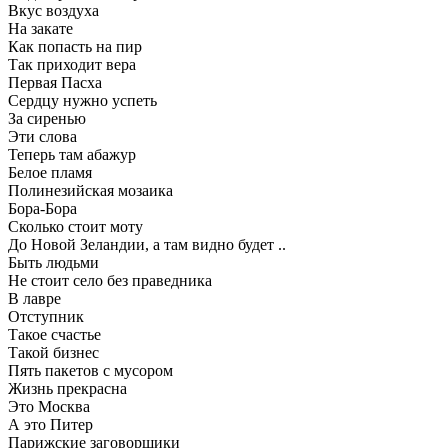
Вкус воздуха
На закате
Как попасть на пир
Так приходит вера
Первая Пасха
Сердцу нужно успеть
За сиренью
Эти слова
Теперь там абажур
Белое пламя
Полинезийская мозаика
Бора-Бора
Сколько стоит моту
До Новой Зеландии, а там видно будет ..
Быть людьми
Не стоит село без праведника
В лавре
Отступник
Такое счастье
Такой бизнес
Пять пакетов с мусором
Жизнь прекрасна
Это Москва
А это Питер
Парижские заговорщики