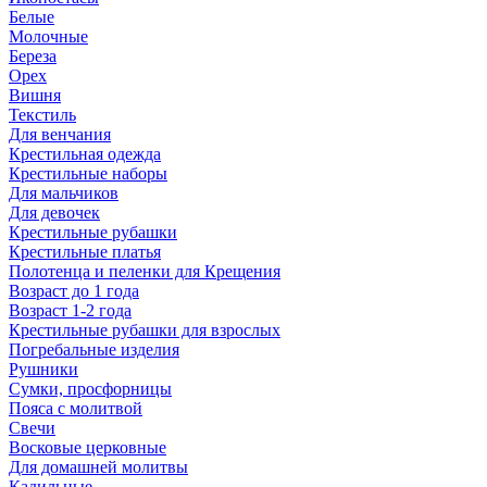
Белые
Молочные
Береза
Орех
Вишня
Текстиль
Для венчания
Крестильная одежда
Крестильные наборы
Для мальчиков
Для девочек
Крестильные рубашки
Крестильные платья
Полотенца и пеленки для Крещения
Возраст до 1 года
Возраст 1-2 года
Крестильные рубашки для взрослых
Погребальные изделия
Рушники
Сумки, просфорницы
Пояса с молитвой
Свечи
Восковые церковные
Для домашней молитвы
Кадильные