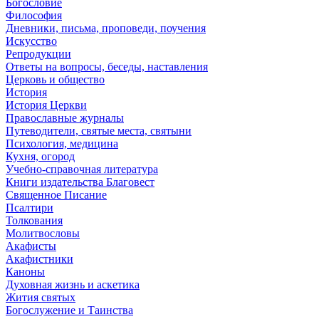
Богословие
Философия
Дневники, письма, проповеди, поучения
Искусство
Репродукции
Ответы на вопросы, беседы, наставления
Церковь и общество
История
История Церкви
Православные журналы
Путеводители, святые места, святыни
Психология, медицина
Кухня, огород
Учебно-справочная литература
Книги издательства Благовест
Священное Писание
Псалтири
Толкования
Молитвословы
Акафисты
Акафистники
Каноны
Духовная жизнь и аскетика
Жития святых
Богослужение и Таинства