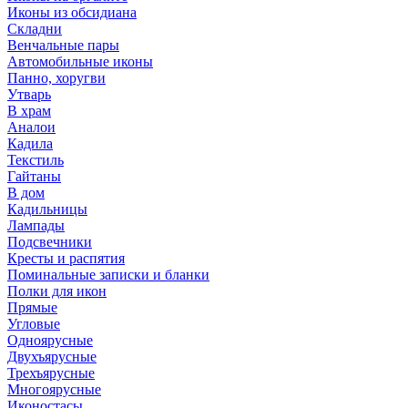
Иконы из обсидиана
Складни
Венчальные пары
Автомобильные иконы
Панно, хоругви
Утварь
В храм
Аналои
Кадила
Текстиль
Гайтаны
В дом
Кадильницы
Лампады
Подсвечники
Кресты и распятия
Поминальные записки и бланки
Полки для икон
Прямые
Угловые
Одноярусные
Двухъярусные
Трехъярусные
Многоярусные
Иконостасы