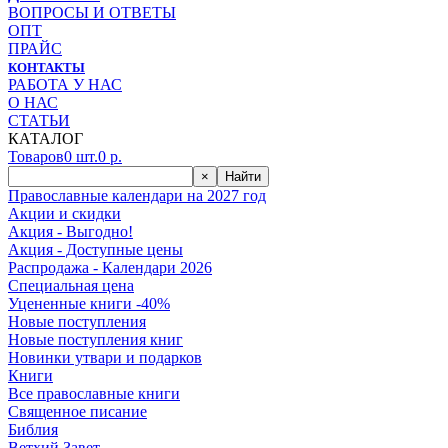
ВОПРОСЫ И ОТВЕТЫ
ОПТ
ПРАЙС
КОНТАКТЫ
РАБОТА У НАС
О НАС
СТАТЬИ
КАТАЛОГ
Товаров
0
шт.
0
р.
×
Найти
Православные календари на 2027 год
Акции и скидки
Акция - Выгодно!
Акция - Доступные цены
Распродажа - Календари 2026
Специальная цена
Уцененные книги -40%
Новые поступления
Новые поступления книг
Новинки утвари и подарков
Книги
Все православные книги
Священное писание
Библия
Ветхий Завет