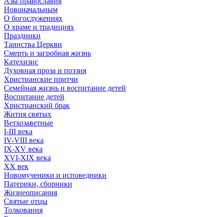
Азы православия
Новоначальным
О богослужениях
О храме и традициях
Праздники
Таинства Церкви
Смерть и загробная жизнь
Катехизис
Духовная проза и поэзия
Христианские притчи
Семейная жизнь и воспитание детей
Воспитание детей
Христианский брак
Жития святых
Ветхозаветные
I-III века
IV-VIII века
IX-XV века
XVI-XIX века
XX век
Новомученики и исповедники
Патерики, сборники
Жизнеописания
Святые отцы
Толкования