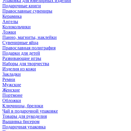
Упаковка для ювелирных изделий
Подарочные книги
Православные сувениры
Керамика
Ангелы
Колокольчики
Ложки
Панно, магниты, наклейки
Сувенирные яйца
Православная полиграфия
Подарки для детей
Развивающие игры
Наборы для творчества
Изделия из кожи
Закладки
Ремни
Мужские
Женские
Портмоне
Обложки
Ключницы, брелоки
Чай в подарочной упаковке
Товары для рукоделия
Вышивка бисером
Подарочная упаковка