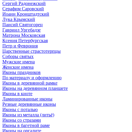
Сергий Радонежский
Серафим Саровский
Иоанн Кронштадтский
Лука Крымский
Паисий Святогорец
Гавриил Ургебадзе
Матрона Московская
Ксения Петербургская
Петр и Феврония
Царственные страстотерпцы
Соборы святых
Мужские имена
Женские имена
Иконы праздников
По материалу и оформлению
Иконы в деревянной рамке
Иконы на деревянном планшете
Иконы в киоте
Ламинированные иконы
Резные деревянные иконы
Иконы с поталью
Иконы из металла (литьё)
Иконы со стразами
Иконы в багетной раме
Иконы на оргалите