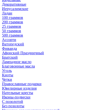
Декоративные
Иерусалимские
Ладан
100 граммов
200 граммов
25 граммов
50 граммов
500 граммов
Ассорти
Ватопедский
Фиваида
Афонский Праздничный
Братский
Лампадное масло
Благовонные масла
Уголь
Киоты
Четки
Православные подарки
Ювелирные изделия
Нательные кресты
Иконы-подвески
С позолотой
Без позолоты