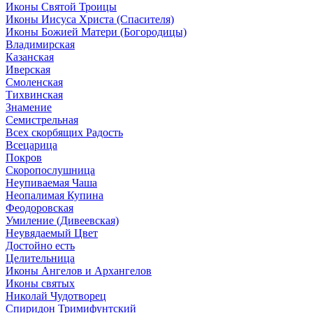
Иконы Святой Троицы
Иконы Иисуса Христа (Спасителя)
Иконы Божией Матери (Богородицы)
Владимирская
Казанская
Иверская
Смоленская
Тихвинская
Знамение
Семистрельная
Всех скорбящих Радость
Всецарица
Покров
Скоропослушница
Неупиваемая Чаша
Неопалимая Купина
Феодоровская
Умиление (Дивеевская)
Неувядаемый Цвет
Достойно есть
Целительница
Иконы Ангелов и Архангелов
Иконы святых
Николай Чудотворец
Спиридон Тримифунтский