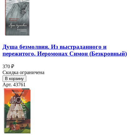
Душа безмолвия. Из выстраданного и
пережитого. Иеромонах Симон (Безкровный)
370 ₽
Скидка ограничена
В корзину
Арт. 43761