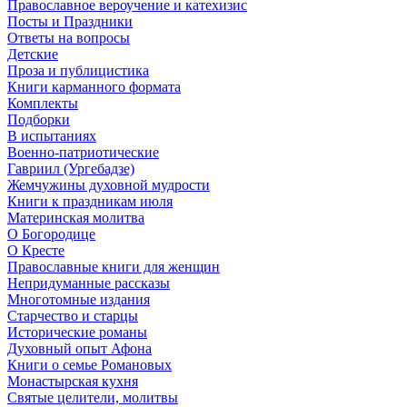
Православное вероучение и катехизис
Посты и Праздники
Ответы на вопросы
Детские
Проза и публицистика
Книги карманного формата
Комплекты
Подборки
В испытаниях
Военно-патриотические
Гавриил (Ургебадзе)
Жемчужины духовной мудрости
Книги к праздникам июля
Материнская молитва
О Богородице
О Кресте
Православные книги для женщин
Непридуманные рассказы
Многотомные издания
Старчество и старцы
Исторические романы
Духовный опыт Афона
Книги о семье Романовых
Монастырская кухня
Святые целители, молитвы