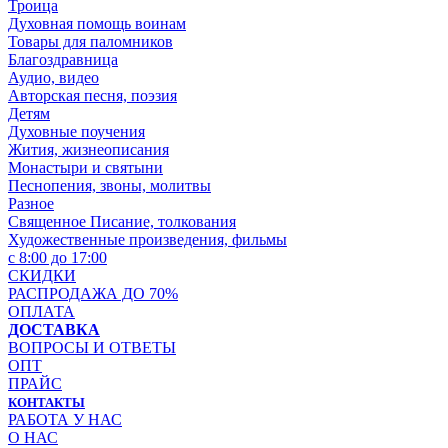
Троица
Духовная помощь воинам
Товары для паломников
Благоздравница
Аудио, видео
Авторская песня, поэзия
Детям
Духовные поучения
Жития, жизнеописания
Монастыри и святыни
Песнопения, звоны, молитвы
Разное
Священное Писание, толкования
Художественные произведения, фильмы
с 8:00 до 17:00
СКИДКИ
РАСПРОДАЖА ДО 70%
ОПЛАТА
ДОСТАВКА
ВОПРОСЫ И ОТВЕТЫ
ОПТ
ПРАЙС
КОНТАКТЫ
РАБОТА У НАС
О НАС