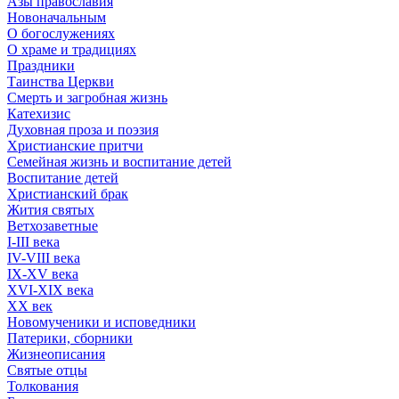
Азы православия
Новоначальным
О богослужениях
О храме и традициях
Праздники
Таинства Церкви
Смерть и загробная жизнь
Катехизис
Духовная проза и поэзия
Христианские притчи
Семейная жизнь и воспитание детей
Воспитание детей
Христианский брак
Жития святых
Ветхозаветные
I-III века
IV-VIII века
IX-XV века
XVI-XIX века
XX век
Новомученики и исповедники
Патерики, сборники
Жизнеописания
Святые отцы
Толкования