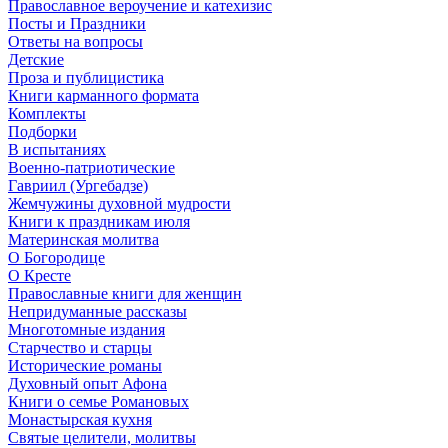
Православное вероучение и катехизис
Посты и Праздники
Ответы на вопросы
Детские
Проза и публицистика
Книги карманного формата
Комплекты
Подборки
В испытаниях
Военно-патриотические
Гавриил (Ургебадзе)
Жемчужины духовной мудрости
Книги к праздникам июля
Материнская молитва
О Богородице
О Кресте
Православные книги для женщин
Непридуманные рассказы
Многотомные издания
Старчество и старцы
Исторические романы
Духовный опыт Афона
Книги о семье Романовых
Монастырская кухня
Святые целители, молитвы