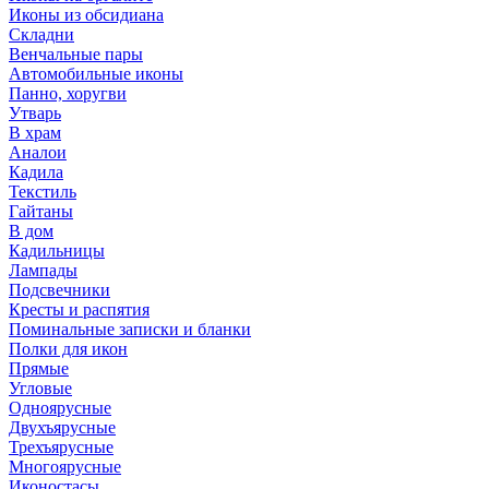
Иконы из обсидиана
Складни
Венчальные пары
Автомобильные иконы
Панно, хоругви
Утварь
В храм
Аналои
Кадила
Текстиль
Гайтаны
В дом
Кадильницы
Лампады
Подсвечники
Кресты и распятия
Поминальные записки и бланки
Полки для икон
Прямые
Угловые
Одноярусные
Двухъярусные
Трехъярусные
Многоярусные
Иконостасы