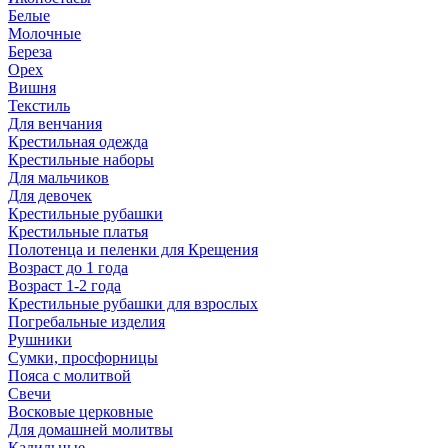
Белые
Молочные
Береза
Орех
Вишня
Текстиль
Для венчания
Крестильная одежда
Крестильные наборы
Для мальчиков
Для девочек
Крестильные рубашки
Крестильные платья
Полотенца и пеленки для Крещения
Возраст до 1 года
Возраст 1-2 года
Крестильные рубашки для взрослых
Погребальные изделия
Рушники
Сумки, просфорницы
Пояса с молитвой
Свечи
Восковые церковные
Для домашней молитвы
Кадильные