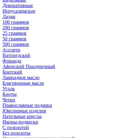
Декоративные
Иерусалимские
Ладан
100 граммов
200 граммов
25 граммов
50 граммов
500 граммов
Ассорти
Ватопедский
Фиваида
Афонский Праздничный
Братский
Лампадное масло
Благовонные масла
Уголь
Киоты
Четки
Православные подарки
Ювелирные изделия
Нательные кресты
Иконы-подвески
С позолотой
Без позолоты