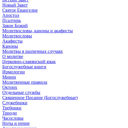
Новый Завет
Святое Евангелие
Апостол
Псалтирь
Закон Божий
Молитвословы, каноны и акафисты
Молитвословы
Акафисты
Каноны
Молитвы в различных случаях
О молитве
Церковно-славянский язык
Богослужебные книги
Ирмологии
Минеи
Молитвенные правила
Октоих
Отдельные службы
Священное Писание (Богослужебные)
Служебники
Требники
Триоди
Часословы
Ноты и пение