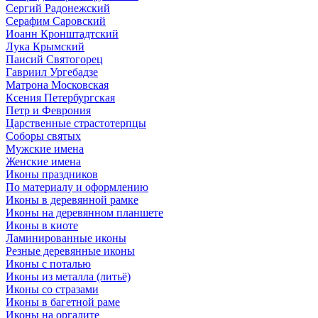
Сергий Радонежский
Серафим Саровский
Иоанн Кронштадтский
Лука Крымский
Паисий Святогорец
Гавриил Ургебадзе
Матрона Московская
Ксения Петербургская
Петр и Феврония
Царственные страстотерпцы
Соборы святых
Мужские имена
Женские имена
Иконы праздников
По материалу и оформлению
Иконы в деревянной рамке
Иконы на деревянном планшете
Иконы в киоте
Ламинированные иконы
Резные деревянные иконы
Иконы с поталью
Иконы из металла (литьё)
Иконы со стразами
Иконы в багетной раме
Иконы на оргалите