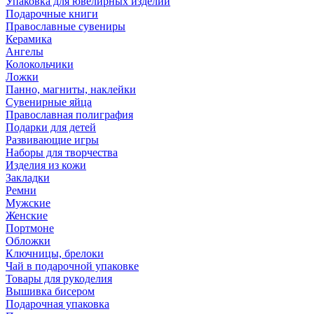
Упаковка для ювелирных изделий
Подарочные книги
Православные сувениры
Керамика
Ангелы
Колокольчики
Ложки
Панно, магниты, наклейки
Сувенирные яйца
Православная полиграфия
Подарки для детей
Развивающие игры
Наборы для творчества
Изделия из кожи
Закладки
Ремни
Мужские
Женские
Портмоне
Обложки
Ключницы, брелоки
Чай в подарочной упаковке
Товары для рукоделия
Вышивка бисером
Подарочная упаковка