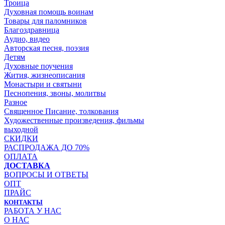
Троица
Духовная помощь воинам
Товары для паломников
Благоздравница
Аудио, видео
Авторская песня, поэзия
Детям
Духовные поучения
Жития, жизнеописания
Монастыри и святыни
Песнопения, звоны, молитвы
Разное
Священное Писание, толкования
Художественные произведения, фильмы
выходной
СКИДКИ
РАСПРОДАЖА ДО 70%
ОПЛАТА
ДОСТАВКА
ВОПРОСЫ И ОТВЕТЫ
ОПТ
ПРАЙС
КОНТАКТЫ
РАБОТА У НАС
О НАС