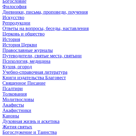
Богословие
Философия
Дневники, письма, проповеди, поучения
Искусство
Репродукции
Ответы на вопросы, беседы, наставления
Церковь и общество
История
История Церкви
Православные журналы
Путеводители, святые места, святыни
Психология, медицина
Кухня, огород
Учебно-справочная литература
Книги издательства Благовест
Священное Писание
Псалтири
Толкования
Молитвословы
Акафисты
Акафистники
Каноны
Духовная жизнь и аскетика
Жития святых
Богослужение и Таинства