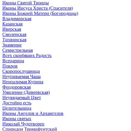
Иконы Святой Троицы
Иконы Иисуса Христа (Спасителя)
Иконы Божией Матери (Богородицы)
Владимирская
Казанская
Иверская
Смоленская
Тихвинская
Знамение
Семистрельная
Всех скорбящих Радость
Всецарица
Покров
Скоропослушница
Неупиваемая Чаша
Неопалимая Купина
Феодоровская
Умиление (Дивеевская)
Неувядаемый Цвет
Достойно есть
Целительница
Иконы Ангелов и Архангелов
Иконы святых
Николай Чудотворец
Спиридон Тримифунтский