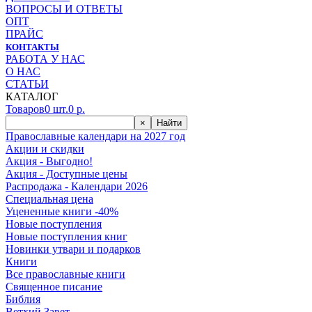
ВОПРОСЫ И ОТВЕТЫ
ОПТ
ПРАЙС
КОНТАКТЫ
РАБОТА У НАС
О НАС
СТАТЬИ
КАТАЛОГ
Товаров
0
шт.
0
р.
×
Найти
Православные календари на 2027 год
Акции и скидки
Акция - Выгодно!
Акция - Доступные цены
Распродажа - Календари 2026
Специальная цена
Уцененные книги -40%
Новые поступления
Новые поступления книг
Новинки утвари и подарков
Книги
Все православные книги
Священное писание
Библия
Ветхий Завет