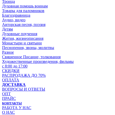
Троица
Духовная помощь воинам
Товары для паломников
Благоздравница
Аудио, видео
Авторская песня, поэзия
Детям
Духовные поучения
Жития, жизнеописания
Монастыри и святыни
Песнопения, звоны, молитвы
Разное
Священное Писание, толкования
Художественные произведения, фильмы
с 8:00 до 17:00
СКИДКИ
РАСПРОДАЖА ДО 70%
ОПЛАТА
ДОСТАВКА
ВОПРОСЫ И ОТВЕТЫ
ОПТ
ПРАЙС
КОНТАКТЫ
РАБОТА У НАС
О НАС