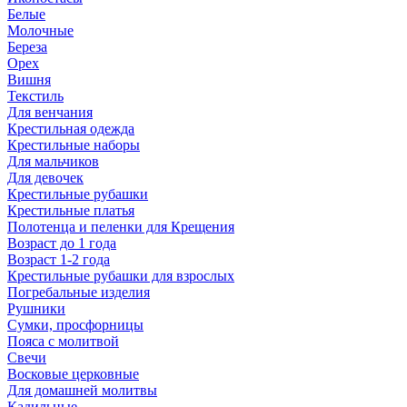
Белые
Молочные
Береза
Орех
Вишня
Текстиль
Для венчания
Крестильная одежда
Крестильные наборы
Для мальчиков
Для девочек
Крестильные рубашки
Крестильные платья
Полотенца и пеленки для Крещения
Возраст до 1 года
Возраст 1-2 года
Крестильные рубашки для взрослых
Погребальные изделия
Рушники
Сумки, просфорницы
Пояса с молитвой
Свечи
Восковые церковные
Для домашней молитвы
Кадильные