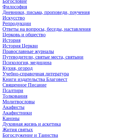
Богословие
Философия
Дневники, письма, проповеди, поучения
Искусство
Репродукции
Ответы на вопросы, беседы, наставления
Церковь и общество
История
История Церкви
Православные журналы
Путеводители, святые места, святыни
Психология, медицина
Кухня, огород
Учебно-справочная литература
Книги издательства Благовест
Священное Писание
Псалтири
Толкования
Молитвословы
Акафисты
Акафистники
Каноны
Духовная жизнь и аскетика
Жития святых
Богослужение и Таинства