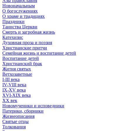
Азы православия
Новоначальным
О богослужениях
О храме и традициях
Праздники
Таинства Церкви
Смерть и загробная жизнь
Катехизис
Духовная проза и поэзия
Христианские притчи
Семейная жизнь и воспитание детей
Воспитание детей
Христианский брак
Жития святых
Ветхозаветные
I-III века
IV-VIII века
IX-XV века
XVI-XIX века
XX век
Новомученики и исповедники
Патерики, сборники
Жизнеописания
Святые отцы
Толкования