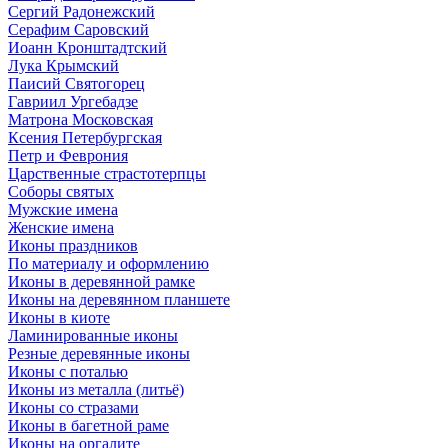
Сергий Радонежский
Серафим Саровский
Иоанн Кронштадтский
Лука Крымский
Паисий Святогорец
Гавриил Ургебадзе
Матрона Московская
Ксения Петербургская
Петр и Феврония
Царственные страстотерпцы
Соборы святых
Мужские имена
Женские имена
Иконы праздников
По материалу и оформлению
Иконы в деревянной рамке
Иконы на деревянном планшете
Иконы в киоте
Ламинированные иконы
Резные деревянные иконы
Иконы с поталью
Иконы из металла (литьё)
Иконы со стразами
Иконы в багетной раме
Иконы на оргалите