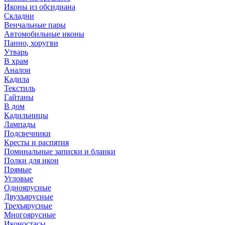
Иконы из обсидиана
Складни
Венчальные пары
Автомобильные иконы
Панно, хоругви
Утварь
В храм
Аналои
Кадила
Текстиль
Гайтаны
В дом
Кадильницы
Лампады
Подсвечники
Кресты и распятия
Поминальные записки и бланки
Полки для икон
Прямые
Угловые
Одноярусные
Двухъярусные
Трехъярусные
Многоярусные
Иконостасы