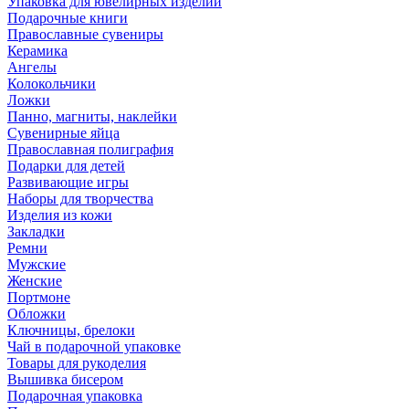
Упаковка для ювелирных изделий
Подарочные книги
Православные сувениры
Керамика
Ангелы
Колокольчики
Ложки
Панно, магниты, наклейки
Сувенирные яйца
Православная полиграфия
Подарки для детей
Развивающие игры
Наборы для творчества
Изделия из кожи
Закладки
Ремни
Мужские
Женские
Портмоне
Обложки
Ключницы, брелоки
Чай в подарочной упаковке
Товары для рукоделия
Вышивка бисером
Подарочная упаковка