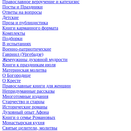
Православное вероучение и катехизис
Посты и Праздники
Ответы на вопросы
Детские
Проза и публицистика
Книги карманного формата
Комплекты
Подборки
В испытаниях
Военно-патриотические
Гавриил (Ургебадзе)
Жемчужины духовной мудрости
Книги к праздникам июля
Материнская молитва
О Богородице
О Кресте
Православные книги для женщин
Непридуманные рассказы
Многотомные издания
Старчество и старцы
Исторические романы
Духовный опыт Афона
Книги о семье Романовых
Монастырская кухня
Святые целители, молитвы