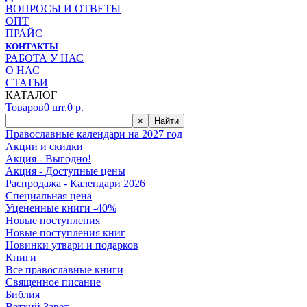
ВОПРОСЫ И ОТВЕТЫ
ОПТ
ПРАЙС
КОНТАКТЫ
РАБОТА У НАС
О НАС
СТАТЬИ
КАТАЛОГ
Товаров
0
шт.
0
р.
×
Найти
Православные календари на 2027 год
Акции и скидки
Акция - Выгодно!
Акция - Доступные цены
Распродажа - Календари 2026
Специальная цена
Уцененные книги -40%
Новые поступления
Новые поступления книг
Новинки утвари и подарков
Книги
Все православные книги
Священное писание
Библия
Ветхий Завет