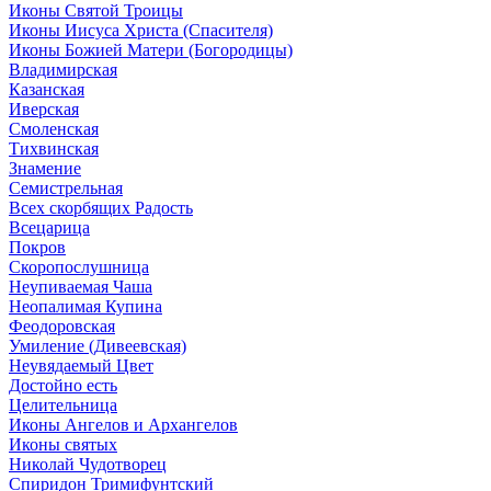
Иконы Святой Троицы
Иконы Иисуса Христа (Спасителя)
Иконы Божией Матери (Богородицы)
Владимирская
Казанская
Иверская
Смоленская
Тихвинская
Знамение
Семистрельная
Всех скорбящих Радость
Всецарица
Покров
Скоропослушница
Неупиваемая Чаша
Неопалимая Купина
Феодоровская
Умиление (Дивеевская)
Неувядаемый Цвет
Достойно есть
Целительница
Иконы Ангелов и Архангелов
Иконы святых
Николай Чудотворец
Спиридон Тримифунтский