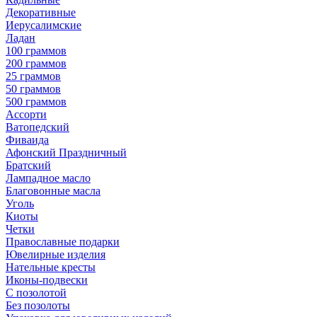
Декоративные
Иерусалимские
Ладан
100 граммов
200 граммов
25 граммов
50 граммов
500 граммов
Ассорти
Ватопедский
Фиваида
Афонский Праздничный
Братский
Лампадное масло
Благовонные масла
Уголь
Киоты
Четки
Православные подарки
Ювелирные изделия
Нательные кресты
Иконы-подвески
С позолотой
Без позолоты