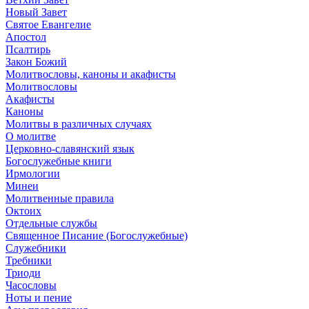
Новый Завет
Святое Евангелие
Апостол
Псалтирь
Закон Божий
Молитвословы, каноны и акафисты
Молитвословы
Акафисты
Каноны
Молитвы в различных случаях
О молитве
Церковно-славянский язык
Богослужебные книги
Ирмологии
Минеи
Молитвенные правила
Октоих
Отдельные службы
Священное Писание (Богослужебные)
Служебники
Требники
Триоди
Часословы
Ноты и пение