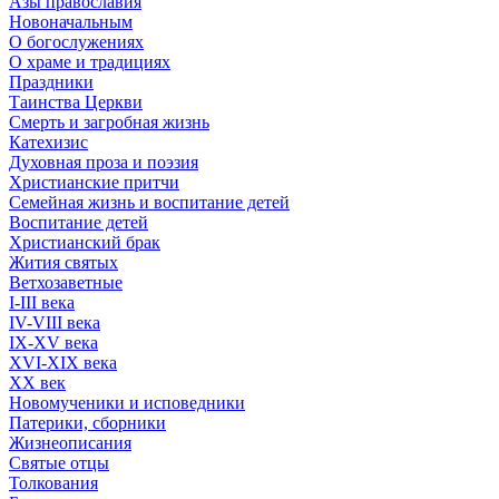
Азы православия
Новоначальным
О богослужениях
О храме и традициях
Праздники
Таинства Церкви
Смерть и загробная жизнь
Катехизис
Духовная проза и поэзия
Христианские притчи
Семейная жизнь и воспитание детей
Воспитание детей
Христианский брак
Жития святых
Ветхозаветные
I-III века
IV-VIII века
IX-XV века
XVI-XIX века
XX век
Новомученики и исповедники
Патерики, сборники
Жизнеописания
Святые отцы
Толкования