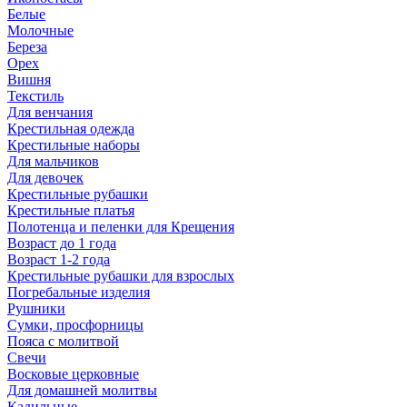
Белые
Молочные
Береза
Орех
Вишня
Текстиль
Для венчания
Крестильная одежда
Крестильные наборы
Для мальчиков
Для девочек
Крестильные рубашки
Крестильные платья
Полотенца и пеленки для Крещения
Возраст до 1 года
Возраст 1-2 года
Крестильные рубашки для взрослых
Погребальные изделия
Рушники
Сумки, просфорницы
Пояса с молитвой
Свечи
Восковые церковные
Для домашней молитвы
Кадильные