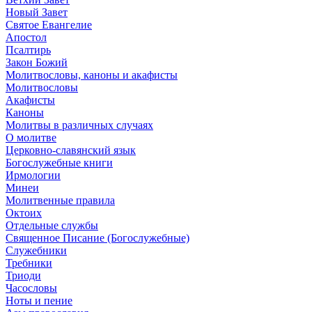
Новый Завет
Святое Евангелие
Апостол
Псалтирь
Закон Божий
Молитвословы, каноны и акафисты
Молитвословы
Акафисты
Каноны
Молитвы в различных случаях
О молитве
Церковно-славянский язык
Богослужебные книги
Ирмологии
Минеи
Молитвенные правила
Октоих
Отдельные службы
Священное Писание (Богослужебные)
Служебники
Требники
Триоди
Часословы
Ноты и пение