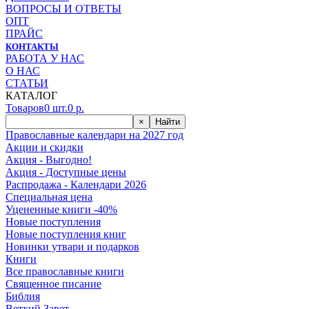
ВОПРОСЫ И ОТВЕТЫ
ОПТ
ПРАЙС
КОНТАКТЫ
РАБОТА У НАС
О НАС
СТАТЬИ
КАТАЛОГ
Товаров
0
шт.
0
р.
×
Найти
Православные календари на 2027 год
Акции и скидки
Акция - Выгодно!
Акция - Доступные цены
Распродажа - Календари 2026
Специальная цена
Уцененные книги -40%
Новые поступления
Новые поступления книг
Новинки утвари и подарков
Книги
Все православные книги
Священное писание
Библия
Ветхий Завет