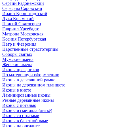
Сергий Радонежский
Серафим Саровский
Иоанн Кронштадтский
Лука Крымский
Паисий Святогорец
Гавриил Ургебадзе
Матрона Московская
Ксения Петербургская
Петр и Феврония
Царственные страстотерпцы
Соборы святых
Мужские имена
Женские имена
Иконы праздников
По материалу и оформлению
Иконы в деревянной рамке
Иконы на деревянном планшете
Иконы в киоте
Ламинированные иконы
Резные деревянные иконы
Иконы с поталью
Иконы из металла (литьё)
Иконы со стразами
Иконы в багетной раме
Иконы на оргалите