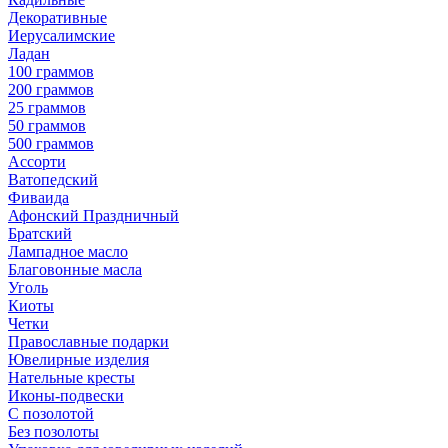
Декоративные
Иерусалимские
Ладан
100 граммов
200 граммов
25 граммов
50 граммов
500 граммов
Ассорти
Ватопедский
Фиваида
Афонский Праздничный
Братский
Лампадное масло
Благовонные масла
Уголь
Киоты
Четки
Православные подарки
Ювелирные изделия
Нательные кресты
Иконы-подвески
С позолотой
Без позолоты