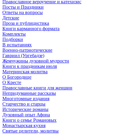
Православное вероучение и катехизис
Посты и Праздники
Ответы на вопросы
Детские
Проза и публицистика
Книги карманного формата
Комплекты
Подборки
В испытаниях
Военно-патриотические
Гавриил (Ургебадзе)
Жемчужины духовной мудрости
Книги к праздникам июля
Материнская молитва
О Богородице
О Кресте
Православные книги для женщин
Непридуманные рассказы
Многотомные издания
Старчество и старцы
Исторические романы
Духовный опыт Афона
Книги о семье Романовых
Монастырская кухня
Святые целители, молитвы