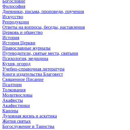
Богословие
Философия
Дневники, письма, проповеди, поучения
Искусство
Репродукции
Ответы на вопросы, беседы, наставления
Церковь и общество
История
История Церкви
Православные журналы
Путеводители, святые места, святыни
Психология, медицина
Кухня, огород
Учебно-справочная литература
Книги издательства Благовест
Священное Писание
Псалтири
Толкования
Молитвословы
Акафисты
Акафистники
Каноны
Духовная жизнь и аскетика
Жития святых
Богослужение и Таинства