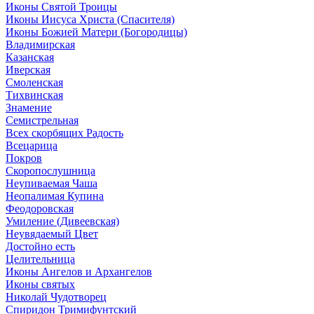
Иконы Святой Троицы
Иконы Иисуса Христа (Спасителя)
Иконы Божией Матери (Богородицы)
Владимирская
Казанская
Иверская
Смоленская
Тихвинская
Знамение
Семистрельная
Всех скорбящих Радость
Всецарица
Покров
Скоропослушница
Неупиваемая Чаша
Неопалимая Купина
Феодоровская
Умиление (Дивеевская)
Неувядаемый Цвет
Достойно есть
Целительница
Иконы Ангелов и Архангелов
Иконы святых
Николай Чудотворец
Спиридон Тримифунтский