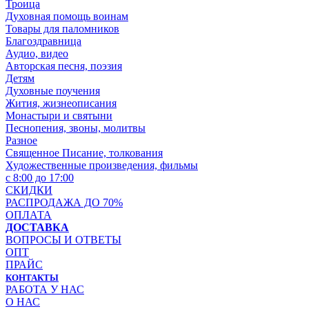
Троица
Духовная помощь воинам
Товары для паломников
Благоздравница
Аудио, видео
Авторская песня, поэзия
Детям
Духовные поучения
Жития, жизнеописания
Монастыри и святыни
Песнопения, звоны, молитвы
Разное
Священное Писание, толкования
Художественные произведения, фильмы
с 8:00 до 17:00
СКИДКИ
РАСПРОДАЖА ДО 70%
ОПЛАТА
ДОСТАВКА
ВОПРОСЫ И ОТВЕТЫ
ОПТ
ПРАЙС
КОНТАКТЫ
РАБОТА У НАС
О НАС