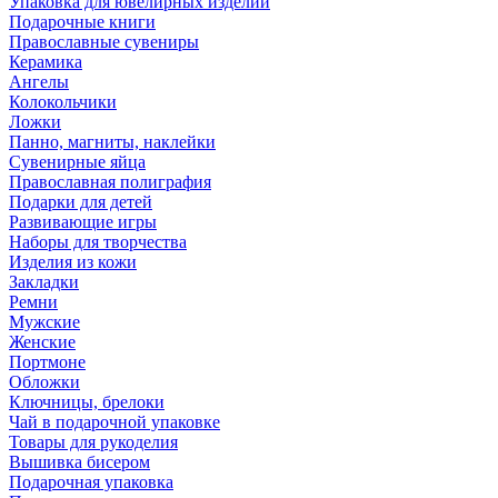
Упаковка для ювелирных изделий
Подарочные книги
Православные сувениры
Керамика
Ангелы
Колокольчики
Ложки
Панно, магниты, наклейки
Сувенирные яйца
Православная полиграфия
Подарки для детей
Развивающие игры
Наборы для творчества
Изделия из кожи
Закладки
Ремни
Мужские
Женские
Портмоне
Обложки
Ключницы, брелоки
Чай в подарочной упаковке
Товары для рукоделия
Вышивка бисером
Подарочная упаковка