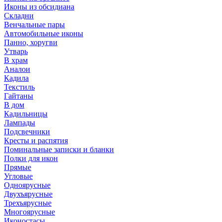
Иконы из обсидиана
Складни
Венчальные пары
Автомобильные иконы
Панно, хоругви
Утварь
В храм
Аналои
Кадила
Текстиль
Гайтаны
В дом
Кадильницы
Лампады
Подсвечники
Кресты и распятия
Поминальные записки и бланки
Полки для икон
Прямые
Угловые
Одноярусные
Двухъярусные
Трехъярусные
Многоярусные
Иконостасы