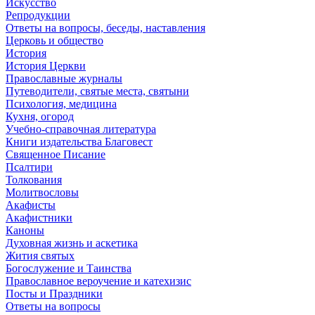
Искусство
Репродукции
Ответы на вопросы, беседы, наставления
Церковь и общество
История
История Церкви
Православные журналы
Путеводители, святые места, святыни
Психология, медицина
Кухня, огород
Учебно-справочная литература
Книги издательства Благовест
Священное Писание
Псалтири
Толкования
Молитвословы
Акафисты
Акафистники
Каноны
Духовная жизнь и аскетика
Жития святых
Богослужение и Таинства
Православное вероучение и катехизис
Посты и Праздники
Ответы на вопросы