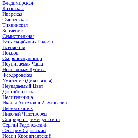
Владимирская
Казанская
Иверская
Смоленская
Тихвинская
Знамение
Семистрельная
Всех скорбящих Радость
Всецарица
Покров
Скоропослушница
Неупиваемая Чаша
Неопалимая Купина
Феодоровская
Умиление (Дивеевская)
Неувядаемый Цвет
Достойно есть
Целительница
Иконы Ангелов и Архангелов
Иконы святых
Николай Чудотворец
Спиридон Тримифунтский
Сергий Радонежский
Серафим Саровский
Иоанн Кронштадтский