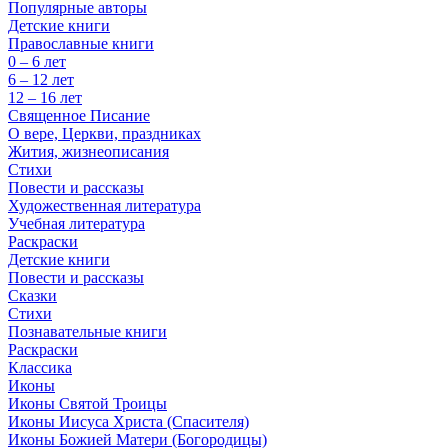
Популярные авторы
Детские книги
Православные книги
0 – 6 лет
6 – 12 лет
12 – 16 лет
Священное Писание
О вере, Церкви, праздниках
Жития, жизнеописания
Стихи
Повести и рассказы
Художественная литература
Учебная литература
Раскраски
Детские книги
Повести и рассказы
Сказки
Стихи
Познавательные книги
Раскраски
Классика
Иконы
Иконы Святой Троицы
Иконы Иисуса Христа (Спасителя)
Иконы Божией Матери (Богородицы)