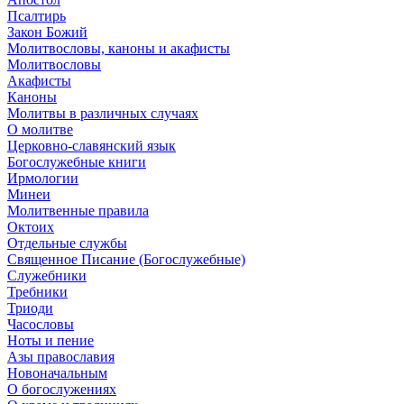
Псалтирь
Закон Божий
Молитвословы, каноны и акафисты
Молитвословы
Акафисты
Каноны
Молитвы в различных случаях
О молитве
Церковно-славянский язык
Богослужебные книги
Ирмологии
Минеи
Молитвенные правила
Октоих
Отдельные службы
Священное Писание (Богослужебные)
Служебники
Требники
Триоди
Часословы
Ноты и пение
Азы православия
Новоначальным
О богослужениях