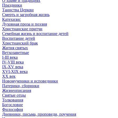
О храме и традициях
Праздники
Таинства Церкви
Смерть и загробная жизнь
Катехизис
Духовная проза и поэзия
Христианские притчи
Семейная жизнь и воспитание детей
Воспитание детей
Христианский брак
Жития святых
Ветхозаветные
I-III века
IV-VIII века
IX-XV века
XVI-XIX века
XX век
Новомученики и исповедники
Патерики, сборники
Жизнеописания
Святые отцы
Толкования
Богословие
Философия
Дневники, письма, проповеди, поучения