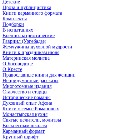
Детские
Проза и публицистика
Книги карманного формата
Комплекты
Подборки
В испытаниях
Военно-патриотические
Гавриил (Ургебадзе)
Жемчужины духовной мудрости
Книги к праздникам июля
Материнская молитва
О Богородице
О Кресте
Православные книги для женщин
Непридуманные рассказы
Многотомные издания
Старчество и старцы
Исторические романы
Духовный опыт Афона
Книги о семье Романовых
Монастырская кухня
Святые целители, молитвы
Воскресным школам
Карманный формат
Крупный шрифт