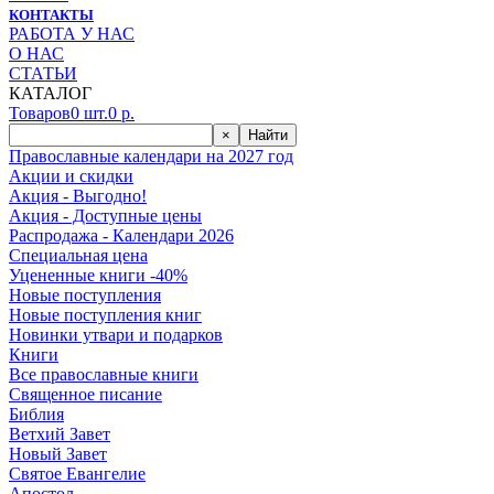
КОНТАКТЫ
РАБОТА У НАС
О НАС
СТАТЬИ
КАТАЛОГ
Товаров
0
шт.
0
р.
×
Найти
Православные календари на 2027 год
Акции и скидки
Акция - Выгодно!
Акция - Доступные цены
Распродажа - Календари 2026
Специальная цена
Уцененные книги -40%
Новые поступления
Новые поступления книг
Новинки утвари и подарков
Книги
Все православные книги
Священное писание
Библия
Ветхий Завет
Новый Завет
Святое Евангелие
Апостол