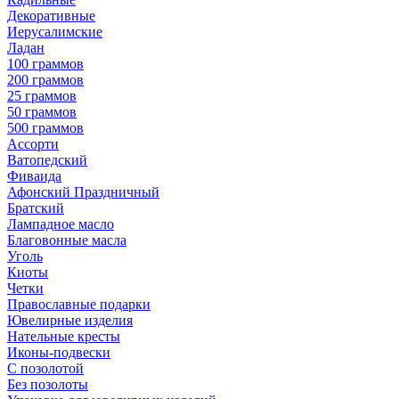
Декоративные
Иерусалимские
Ладан
100 граммов
200 граммов
25 граммов
50 граммов
500 граммов
Ассорти
Ватопедский
Фиваида
Афонский Праздничный
Братский
Лампадное масло
Благовонные масла
Уголь
Киоты
Четки
Православные подарки
Ювелирные изделия
Нательные кресты
Иконы-подвески
С позолотой
Без позолоты