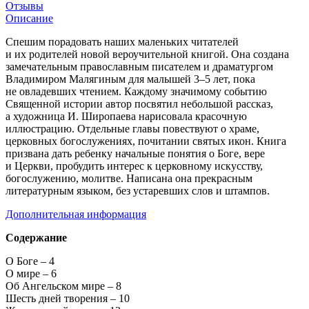
Отзывы
Описание
Спешим порадовать наших маленьких читателей
и их родителей новой вероучительной книгой. Она создана
замечательным православным писателем и драматургом
Владимиром Малягиным для малышей 3–5 лет, пока
не овладевших чтением. Каждому значимому событию
Священной истории автор посвятил небольшой рассказ,
а художница И. Широпаева нарисовала красочную
иллюстрацию. Отдельные главы повествуют о храме,
церковных богослужениях, почитании святых икон. Книга
призвана дать ребенку начальные понятия о Боге, вере
и Церкви, пробудить интерес к церковному искусству,
богослужению, молитве. Написана она прекрасным
литературным языком, без устаревших слов и штампов.
Дополнительная информация
Содержание
О Боге – 4
О мире – 6
Об Ангельском мире – 8
Шесть дней творения – 10