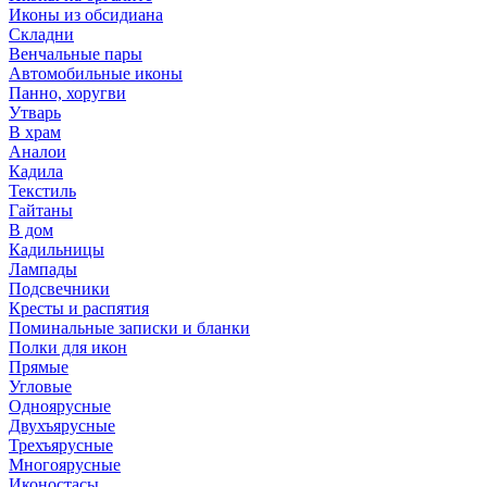
Иконы из обсидиана
Складни
Венчальные пары
Автомобильные иконы
Панно, хоругви
Утварь
В храм
Аналои
Кадила
Текстиль
Гайтаны
В дом
Кадильницы
Лампады
Подсвечники
Кресты и распятия
Поминальные записки и бланки
Полки для икон
Прямые
Угловые
Одноярусные
Двухъярусные
Трехъярусные
Многоярусные
Иконостасы