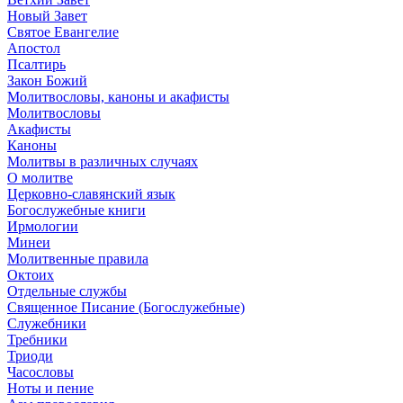
Новый Завет
Святое Евангелие
Апостол
Псалтирь
Закон Божий
Молитвословы, каноны и акафисты
Молитвословы
Акафисты
Каноны
Молитвы в различных случаях
О молитве
Церковно-славянский язык
Богослужебные книги
Ирмологии
Минеи
Молитвенные правила
Октоих
Отдельные службы
Священное Писание (Богослужебные)
Служебники
Требники
Триоди
Часословы
Ноты и пение