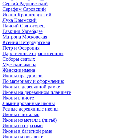
Сергий Радонежский
Серафим Саровский
Иоанн Кронштадтский
Лука Крымский
Паисий Святогорец
Гавриил Ургебадзе
Матрона Московская
Ксения Петербургская
Петр и Феврония
Царственные страстотерпцы
Соборы святых
Мужские имена
Женские имена
Иконы праздников
По материалу и оформлению
Иконы в деревянной рамке
Иконы на деревянном планшете
Иконы в киоте
Ламинированные иконы
Резные деревянные иконы
Иконы с поталью
Иконы из металла (литьё)
Иконы со стразами
Иконы в багетной раме
Иконы на оргалите