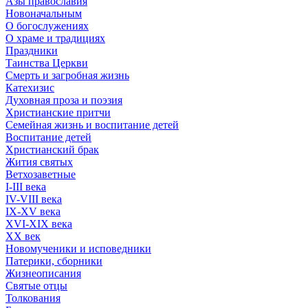
Азы православия
Новоначальным
О богослужениях
О храме и традициях
Праздники
Таинства Церкви
Смерть и загробная жизнь
Катехизис
Духовная проза и поэзия
Христианские притчи
Семейная жизнь и воспитание детей
Воспитание детей
Христианский брак
Жития святых
Ветхозаветные
I-III века
IV-VIII века
IX-XV века
XVI-XIX века
XX век
Новомученики и исповедники
Патерики, сборники
Жизнеописания
Святые отцы
Толкования