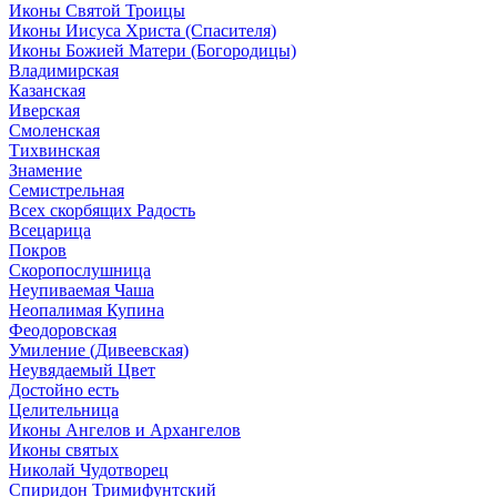
Иконы Святой Троицы
Иконы Иисуса Христа (Спасителя)
Иконы Божией Матери (Богородицы)
Владимирская
Казанская
Иверская
Смоленская
Тихвинская
Знамение
Семистрельная
Всех скорбящих Радость
Всецарица
Покров
Скоропослушница
Неупиваемая Чаша
Неопалимая Купина
Феодоровская
Умиление (Дивеевская)
Неувядаемый Цвет
Достойно есть
Целительница
Иконы Ангелов и Архангелов
Иконы святых
Николай Чудотворец
Спиридон Тримифунтский