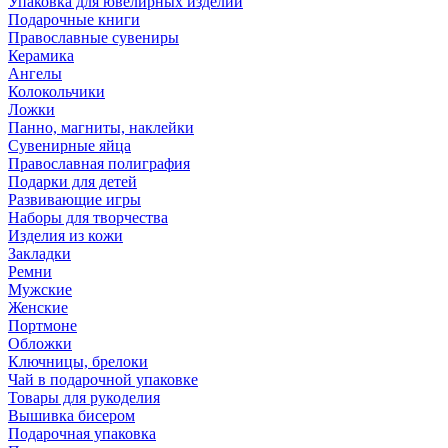
Упаковка для ювелирных изделий
Подарочные книги
Православные сувениры
Керамика
Ангелы
Колокольчики
Ложки
Панно, магниты, наклейки
Сувенирные яйца
Православная полиграфия
Подарки для детей
Развивающие игры
Наборы для творчества
Изделия из кожи
Закладки
Ремни
Мужские
Женские
Портмоне
Обложки
Ключницы, брелоки
Чай в подарочной упаковке
Товары для рукоделия
Вышивка бисером
Подарочная упаковка