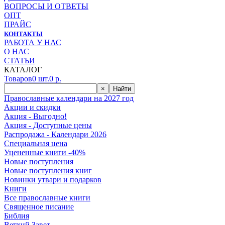
ВОПРОСЫ И ОТВЕТЫ
ОПТ
ПРАЙС
КОНТАКТЫ
РАБОТА У НАС
О НАС
СТАТЬИ
КАТАЛОГ
Товаров
0
шт.
0
р.
×
Найти
Православные календари на 2027 год
Акции и скидки
Акция - Выгодно!
Акция - Доступные цены
Распродажа - Календари 2026
Специальная цена
Уцененные книги -40%
Новые поступления
Новые поступления книг
Новинки утвари и подарков
Книги
Все православные книги
Священное писание
Библия
Ветхий Завет