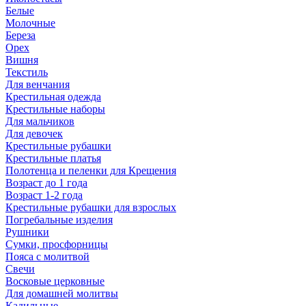
Белые
Молочные
Береза
Орех
Вишня
Текстиль
Для венчания
Крестильная одежда
Крестильные наборы
Для мальчиков
Для девочек
Крестильные рубашки
Крестильные платья
Полотенца и пеленки для Крещения
Возраст до 1 года
Возраст 1-2 года
Крестильные рубашки для взрослых
Погребальные изделия
Рушники
Сумки, просфорницы
Пояса с молитвой
Свечи
Восковые церковные
Для домашней молитвы
Кадильные