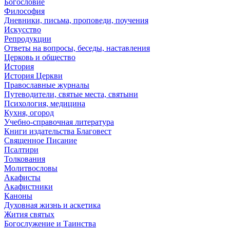
Богословие
Философия
Дневники, письма, проповеди, поучения
Искусство
Репродукции
Ответы на вопросы, беседы, наставления
Церковь и общество
История
История Церкви
Православные журналы
Путеводители, святые места, святыни
Психология, медицина
Кухня, огород
Учебно-справочная литература
Книги издательства Благовест
Священное Писание
Псалтири
Толкования
Молитвословы
Акафисты
Акафистники
Каноны
Духовная жизнь и аскетика
Жития святых
Богослужение и Таинства