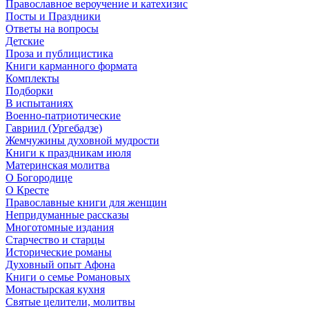
Православное вероучение и катехизис
Посты и Праздники
Ответы на вопросы
Детские
Проза и публицистика
Книги карманного формата
Комплекты
Подборки
В испытаниях
Военно-патриотические
Гавриил (Ургебадзе)
Жемчужины духовной мудрости
Книги к праздникам июля
Материнская молитва
О Богородице
О Кресте
Православные книги для женщин
Непридуманные рассказы
Многотомные издания
Старчество и старцы
Исторические романы
Духовный опыт Афона
Книги о семье Романовых
Монастырская кухня
Святые целители, молитвы