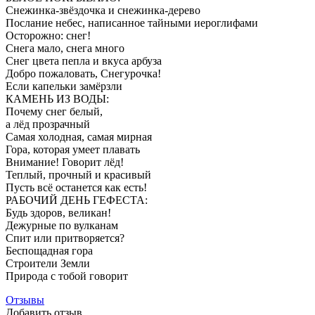
Снежинка-звёздочка и снежинка-дерево
Послание небес, написанное тайными иероглифами
Осторожно: снег!
Снега мало, снега много
Снег цвета пепла и вкуса арбуза
Добро пожаловать, Снегурочка!
Если капельки замёрзли
КАМЕНЬ ИЗ ВОДЫ:
Почему снег белый,
а лёд прозрачный
Самая холодная, самая мирная
Гора, которая умеет плавать
Внимание! Говорит лёд!
Теплый, прочный и красивый
Пусть всё останется как есть!
РАБОЧИЙ ДЕНЬ ГЕФЕСТА:
Будь здоров, великан!
Дежурные по вулканам
Спит или притворяется?
Беспощадная гора
Строители Земли
Природа с тобой говорит
Отзывы
Добавить отзыв