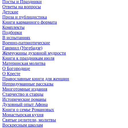
Посты и Праздники
Ответы на вопросы
Детские
Проза и публицистика
Книги карманного формата
Комплекты
Подборки
В испытаниях
Военно-патриотические
Гавриил (Ургебадзе)
Жемчужины духовной мудрости
Книги к праздникам июля
Материнская молитва
О Богородице
О Кресте
Православные книги для женщин
Непридуманные рассказы
Многотомные издания
Старчество и старцы
Исторические романы
Духовный опыт Афона
Книги о семье Романовых
Монастырская кухня
Святые целители, молитвы
Воскресным школам