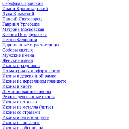
Серафим Саровский
Иоанн Кронштадтский
Лука Крымский
Паисий Святогорец
Гавриил Ургебадзе
Матрона Московская
Ксения Петербургская
Петр и Феврония
Царственные страстотерпцы
Соборы святых
Мужские имена
Женские имена
Иконы праздников
По материалу и оформлению
Иконы в деревянной рамке
Иконы на деревянном планшете
Иконы в киоте
Ламинированные иконы
Резные деревянные иконы
Иконы с поталью
Иконы из металла (литьё)
Иконы со стразами
Иконы в багетной раме
Иконы на оргалите
Иконы из обсидиана