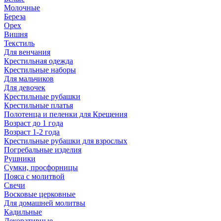
Молочные
Береза
Орех
Вишня
Текстиль
Для венчания
Крестильная одежда
Крестильные наборы
Для мальчиков
Для девочек
Крестильные рубашки
Крестильные платья
Полотенца и пеленки для Крещения
Возраст до 1 года
Возраст 1-2 года
Крестильные рубашки для взрослых
Погребальные изделия
Рушники
Сумки, просфорницы
Пояса с молитвой
Свечи
Восковые церковные
Для домашней молитвы
Кадильные
Декоративные