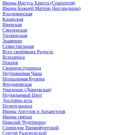
Иконы Иисуса Христа (Спасителя)
Иконы Божией Матери (Богородицы)
Владимирская
Казанская
Иверская
Смоленская
Тихвинская
Знамение
Семистрельная
Всех скорбящих Радость
Всецарица
Покров
Скоропослушница
Неупиваемая Чаша
Неопалимая Купина
Феодоровская
Умиление (Дивеевская)
Неувядаемый Цвет
Достойно есть
Целительница
Иконы Ангелов и Архангелов
Иконы святых
Николай Чудотворец
Спиридон Тримифунтский
Сергий Радонежский