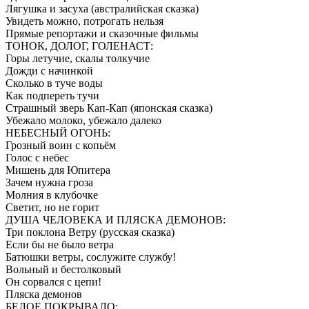
Лягушка и засуха (австралийская сказка)
Увидеть можно, потрогать нельзя
Прямые репортажи и сказочные фильмы
ТОНОК, ДОЛОГ, ГОЛЕНАСТ:
Горы летучие, скалы толкучие
Дожди с начинкой
Сколько в туче воды
Как подпереть тучи
Страшный зверь Кап-Кап (японская сказка)
Убежало молоко, убежало далеко
НЕБЕСНЫЙ ОГОНЬ:
Грозный воин с копьём
Голос с небес
Мишень для Юпитера
Зачем нужна гроза
Молния в клубочке
Светит, но не горит
ДУША ЧЕЛОВЕКА И ПЛЯСКА ДЕМОНОВ:
Три поклона Ветру (русская сказка)
Если бы не было ветра
Батюшки ветры, сослужите службу!
Вольный и бестолковый
Он сорвался с цепи!
Пляска демонов
БЕЛОЕ ПОКРЫВАЛО: