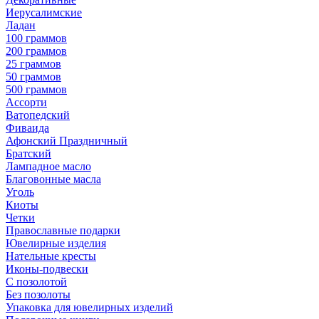
Иерусалимские
Ладан
100 граммов
200 граммов
25 граммов
50 граммов
500 граммов
Ассорти
Ватопедский
Фиваида
Афонский Праздничный
Братский
Лампадное масло
Благовонные масла
Уголь
Киоты
Четки
Православные подарки
Ювелирные изделия
Нательные кресты
Иконы-подвески
С позолотой
Без позолоты
Упаковка для ювелирных изделий