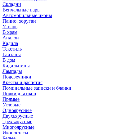
Складни
Венчальные пары
Автомобильные иконы
Панно, хоругви
Утварь
В храм
Аналои
Кадила
Текстиль
Гайтаны
В дом
Кадильницы
Лампады
Подсвечники
Кресты и распятия
Поминальные записки и бланки
Полки для икон
Прямые
Угловые
Одноярусные
Двухъярусные
Трехъярусные
Многоярусные
Иконостасы
Белые