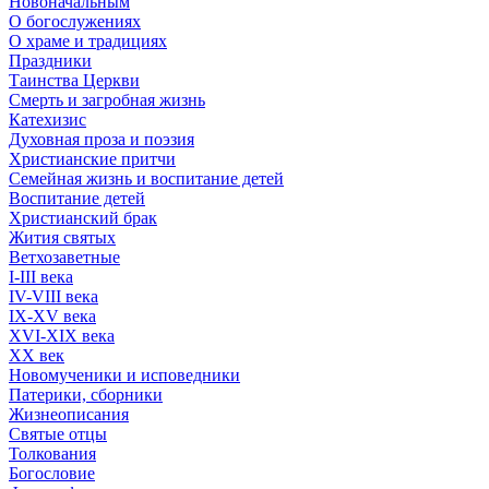
Новоначальным
О богослужениях
О храме и традициях
Праздники
Таинства Церкви
Смерть и загробная жизнь
Катехизис
Духовная проза и поэзия
Христианские притчи
Семейная жизнь и воспитание детей
Воспитание детей
Христианский брак
Жития святых
Ветхозаветные
I-III века
IV-VIII века
IX-XV века
XVI-XIX века
XX век
Новомученики и исповедники
Патерики, сборники
Жизнеописания
Святые отцы
Толкования
Богословие