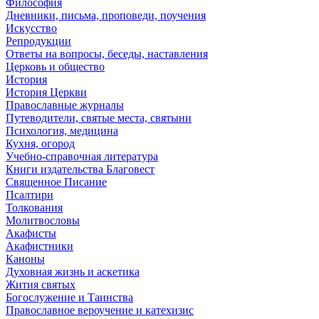
Философия
Дневники, письма, проповеди, поучения
Искусство
Репродукции
Ответы на вопросы, беседы, наставления
Церковь и общество
История
История Церкви
Православные журналы
Путеводители, святые места, святыни
Психология, медицина
Кухня, огород
Учебно-справочная литература
Книги издательства Благовест
Священное Писание
Псалтири
Толкования
Молитвословы
Акафисты
Акафистники
Каноны
Духовная жизнь и аскетика
Жития святых
Богослужение и Таинства
Православное вероучение и катехизис