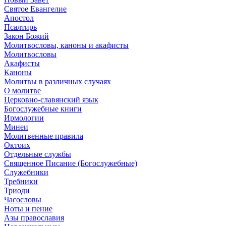
Святое Евангелие
Апостол
Псалтирь
Закон Божий
Молитвословы, каноны и акафисты
Молитвословы
Акафисты
Каноны
Молитвы в различных случаях
О молитве
Церковно-славянский язык
Богослужебные книги
Ирмологии
Минеи
Молитвенные правила
Октоих
Отдельные службы
Священное Писание (Богослужебные)
Служебники
Требники
Триоди
Часословы
Ноты и пение
Азы православия