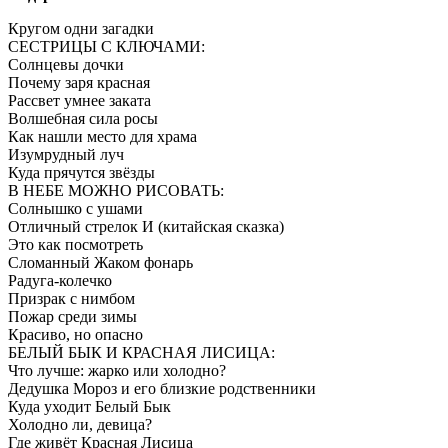
Кругом одни загадки
СЕСТРИЦЫ С КЛЮЧАМИ:
Солнцевы дочки
Почему заря красная
Рассвет умнее заката
Волшебная сила росы
Как нашли место для храма
Изумрудный луч
Куда прячутся звёзды
В НЕБЕ МОЖНО РИСОВАТЬ:
Солнышко с ушами
Отличный стрелок И (китайская сказка)
Это как посмотреть
Сломанный Жаком фонарь
Радуга-колечко
Призрак с нимбом
Пожар среди зимы
Красиво, но опасно
БЕЛЫЙ БЫК И КРАСНАЯ ЛИСИЦА:
Что лучше: жарко или холодно?
Дедушка Мороз и его близкие родственники
Куда уходит Белый Бык
Холодно ли, девица?
Где живёт Красная Лисица