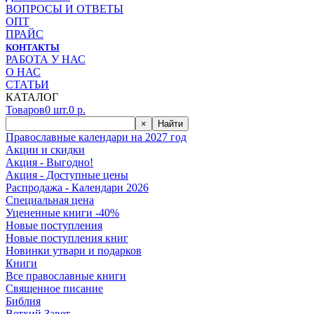
ВОПРОСЫ И ОТВЕТЫ
ОПТ
ПРАЙС
КОНТАКТЫ
РАБОТА У НАС
О НАС
СТАТЬИ
КАТАЛОГ
Товаров
0
шт.
0
р.
×
Найти
Православные календари на 2027 год
Акции и скидки
Акция - Выгодно!
Акция - Доступные цены
Распродажа - Календари 2026
Специальная цена
Уцененные книги -40%
Новые поступления
Новые поступления книг
Новинки утвари и подарков
Книги
Все православные книги
Священное писание
Библия
Ветхий Завет