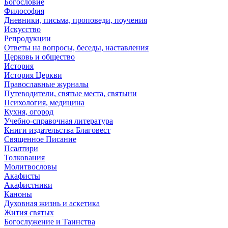
Богословие
Философия
Дневники, письма, проповеди, поучения
Искусство
Репродукции
Ответы на вопросы, беседы, наставления
Церковь и общество
История
История Церкви
Православные журналы
Путеводители, святые места, святыни
Психология, медицина
Кухня, огород
Учебно-справочная литература
Книги издательства Благовест
Священное Писание
Псалтири
Толкования
Молитвословы
Акафисты
Акафистники
Каноны
Духовная жизнь и аскетика
Жития святых
Богослужение и Таинства