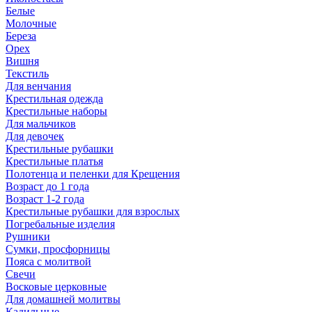
Белые
Молочные
Береза
Орех
Вишня
Текстиль
Для венчания
Крестильная одежда
Крестильные наборы
Для мальчиков
Для девочек
Крестильные рубашки
Крестильные платья
Полотенца и пеленки для Крещения
Возраст до 1 года
Возраст 1-2 года
Крестильные рубашки для взрослых
Погребальные изделия
Рушники
Сумки, просфорницы
Пояса с молитвой
Свечи
Восковые церковные
Для домашней молитвы
Кадильные