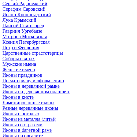
Сергий Радонежский
Серафим Саровский
Иоанн Кронштадтский
Лука Крымский
Паисий Святогорец
Гавриил Ургебадзе
Матрона Московская
Ксения Петербургская
Петр и Феврония
Царственные страстотерпцы
Соборы святых
Мужские имена
Женские имена
Иконы праздников
По материалу и оформлению
Иконы в деревянной рамке
Иконы на деревянном планшете
Иконы в киоте
Ламинированные иконы
Резные деревянные иконы
Иконы с поталью
Иконы из металла (литьё)
Иконы со стразами
Иконы в багетной раме
Иконы на оргалите