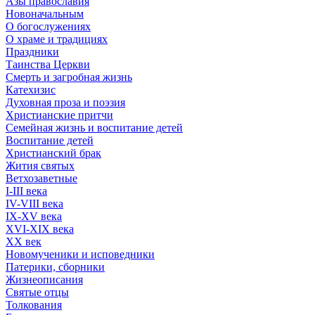
Азы православия
Новоначальным
О богослужениях
О храме и традициях
Праздники
Таинства Церкви
Смерть и загробная жизнь
Катехизис
Духовная проза и поэзия
Христианские притчи
Семейная жизнь и воспитание детей
Воспитание детей
Христианский брак
Жития святых
Ветхозаветные
I-III века
IV-VIII века
IX-XV века
XVI-XIX века
XX век
Новомученики и исповедники
Патерики, сборники
Жизнеописания
Святые отцы
Толкования