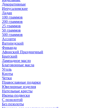
Декоративные
Иерусалимские
Ладан
100 граммов
200 граммов
25 граммов
50 граммов
500 граммов
Ассорти
Ватопедский
Фиваида
Афонский Праздничный
Братский
Лампадное масло
Благовонные масла
Уголь
Киоты
Четки
Православные подарки
Ювелирные изделия
Нательные кресты
Иконы-подвески
С позолотой
Без позолоты