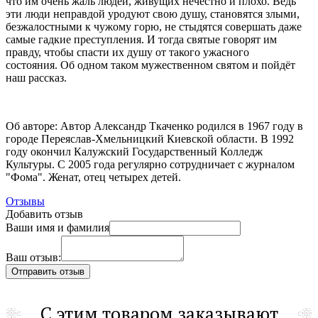
что им очень жаль людей, живущих нечестно и плохо. Ведь
эти люди неправдой уродуют свою душу, становятся злыми,
безжалостными к чужому горю, не стыдятся совершать даже
самые гадкие преступления. И тогда святые говорят им
правду, чтобы спасти их душу от такого ужасного
состояния. Об одном таком мужественном святом и пойдёт
наш рассказ.
Об авторе: Автор Александр Ткаченко родился в 1967 году в
городе Переяслав-Хмельницкий Киевской области. В 1992
году окончил Калужский Государственный Колледж
Культуры. С 2005 года регулярно сотрудничает с журналом
"Фома". Женат, отец четырех детей.
Отзывы
Добавить отзыв
Ваши имя и фамилия
Ваш отзыв:
С этим товаром заказывают