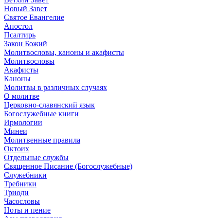
Новый Завет
Святое Евангелие
Апостол
Псалтирь
Закон Божий
Молитвословы, каноны и акафисты
Молитвословы
Акафисты
Каноны
Молитвы в различных случаях
О молитве
Церковно-славянский язык
Богослужебные книги
Ирмологии
Минеи
Молитвенные правила
Октоих
Отдельные службы
Священное Писание (Богослужебные)
Служебники
Требники
Триоди
Часословы
Ноты и пение