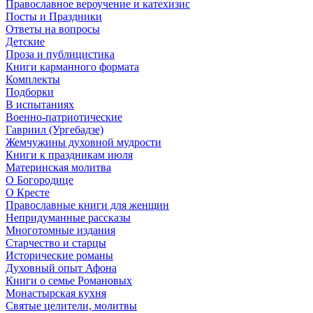
Православное вероучение и катехизис
Посты и Праздники
Ответы на вопросы
Детские
Проза и публицистика
Книги карманного формата
Комплекты
Подборки
В испытаниях
Военно-патриотические
Гавриил (Ургебадзе)
Жемчужины духовной мудрости
Книги к праздникам июля
Материнская молитва
О Богородице
О Кресте
Православные книги для женщин
Непридуманные рассказы
Многотомные издания
Старчество и старцы
Исторические романы
Духовный опыт Афона
Книги о семье Романовых
Монастырская кухня
Святые целители, молитвы