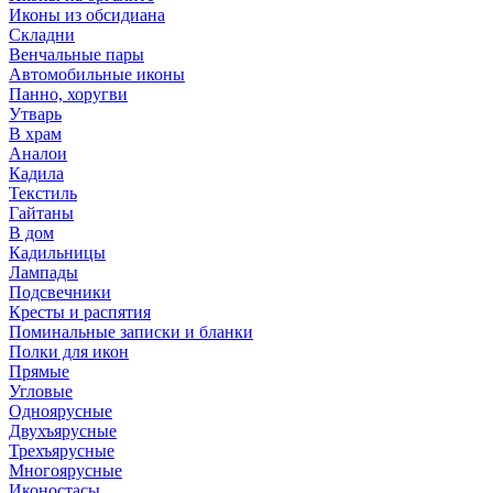
Иконы из обсидиана
Складни
Венчальные пары
Автомобильные иконы
Панно, хоругви
Утварь
В храм
Аналои
Кадила
Текстиль
Гайтаны
В дом
Кадильницы
Лампады
Подсвечники
Кресты и распятия
Поминальные записки и бланки
Полки для икон
Прямые
Угловые
Одноярусные
Двухъярусные
Трехъярусные
Многоярусные
Иконостасы