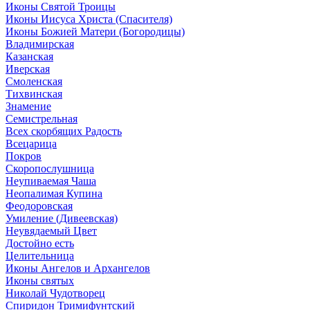
Иконы Святой Троицы
Иконы Иисуса Христа (Спасителя)
Иконы Божией Матери (Богородицы)
Владимирская
Казанская
Иверская
Смоленская
Тихвинская
Знамение
Семистрельная
Всех скорбящих Радость
Всецарица
Покров
Скоропослушница
Неупиваемая Чаша
Неопалимая Купина
Феодоровская
Умиление (Дивеевская)
Неувядаемый Цвет
Достойно есть
Целительница
Иконы Ангелов и Архангелов
Иконы святых
Николай Чудотворец
Спиридон Тримифунтский