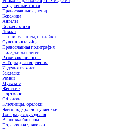
Упаковка для ювелирных изделий
Подарочные книги
Православные сувениры
Керамика
Ангелы
Колокольчики
Ложки
Панно, магниты, наклейки
Сувенирные яйца
Православная полиграфия
Подарки для детей
Развивающие игры
Наборы для творчества
Изделия из кожи
Закладки
Ремни
Мужские
Женские
Портмоне
Обложки
Ключницы, брелоки
Чай в подарочной упаковке
Товары для рукоделия
Вышивка бисером
Подарочная упаковка