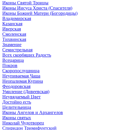
Иконы Святой Троицы
Иконы Иисуса Христа (Спасителя)
Иконы Божией Матери (Богородицы)
Владимирская
Казанская
Иверская
Смоленская
Тихвинская
Знамение
Семистрельная
Всех скорбящих Радость
Всецарица
Покров
Скоропослушница
Неупиваемая Чаша
Неопалимая Купина
Феодоровская
Умиление (Дивеевская)
Неувядаемый Цвет
Достойно есть
Целительница
Иконы Ангелов и Архангелов
Иконы святых
Николай Чудотворец
Спиридон Тримифунтский