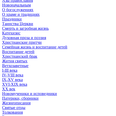
Азы православия
Новоначальным
О богослужениях
О храме и традициях
Праздники
Таинства Церкви
Смерть и загробная жизнь
Катехизис
Духовная проза и поэзия
Христианские притчи
Семейная жизнь и воспитание детей
Воспитание детей
Христианский брак
Жития святых
Ветхозаветные
I-III века
IV-VIII века
IX-XV века
XVI-XIX века
XX век
Новомученики и исповедники
Патерики, сборники
Жизнеописания
Святые отцы
Толкования