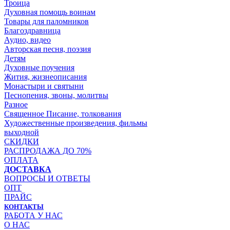
Троица
Духовная помощь воинам
Товары для паломников
Благоздравница
Аудио, видео
Авторская песня, поэзия
Детям
Духовные поучения
Жития, жизнеописания
Монастыри и святыни
Песнопения, звоны, молитвы
Разное
Священное Писание, толкования
Художественные произведения, фильмы
выходной
СКИДКИ
РАСПРОДАЖА ДО 70%
ОПЛАТА
ДОСТАВКА
ВОПРОСЫ И ОТВЕТЫ
ОПТ
ПРАЙС
КОНТАКТЫ
РАБОТА У НАС
О НАС