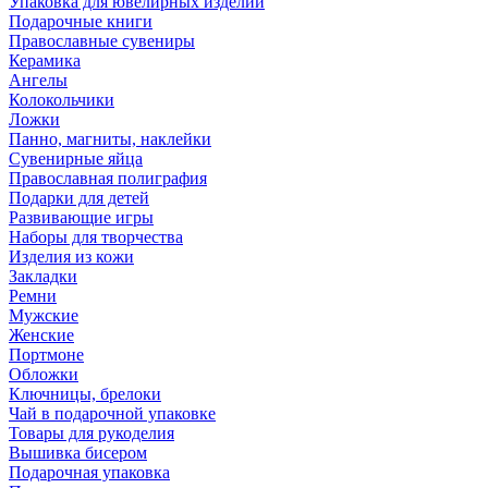
Упаковка для ювелирных изделий
Подарочные книги
Православные сувениры
Керамика
Ангелы
Колокольчики
Ложки
Панно, магниты, наклейки
Сувенирные яйца
Православная полиграфия
Подарки для детей
Развивающие игры
Наборы для творчества
Изделия из кожи
Закладки
Ремни
Мужские
Женские
Портмоне
Обложки
Ключницы, брелоки
Чай в подарочной упаковке
Товары для рукоделия
Вышивка бисером
Подарочная упаковка