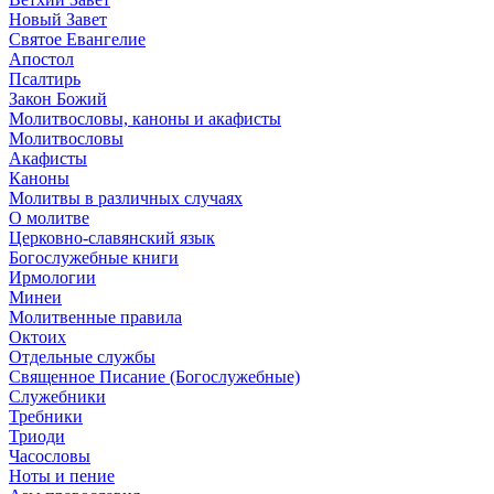
Новый Завет
Святое Евангелие
Апостол
Псалтирь
Закон Божий
Молитвословы, каноны и акафисты
Молитвословы
Акафисты
Каноны
Молитвы в различных случаях
О молитве
Церковно-славянский язык
Богослужебные книги
Ирмологии
Минеи
Молитвенные правила
Октоих
Отдельные службы
Священное Писание (Богослужебные)
Служебники
Требники
Триоди
Часословы
Ноты и пение