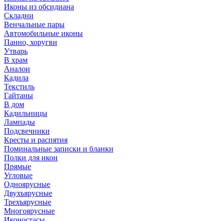
Иконы из обсидиана
Складни
Венчальные пары
Автомобильные иконы
Панно, хоругви
Утварь
В храм
Аналои
Кадила
Текстиль
Гайтаны
В дом
Кадильницы
Лампады
Подсвечники
Кресты и распятия
Поминальные записки и бланки
Полки для икон
Прямые
Угловые
Одноярусные
Двухъярусные
Трехъярусные
Многоярусные
Иконостасы