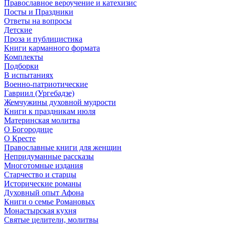
Православное вероучение и катехизис
Посты и Праздники
Ответы на вопросы
Детские
Проза и публицистика
Книги карманного формата
Комплекты
Подборки
В испытаниях
Военно-патриотические
Гавриил (Ургебадзе)
Жемчужины духовной мудрости
Книги к праздникам июля
Материнская молитва
О Богородице
О Кресте
Православные книги для женщин
Непридуманные рассказы
Многотомные издания
Старчество и старцы
Исторические романы
Духовный опыт Афона
Книги о семье Романовых
Монастырская кухня
Святые целители, молитвы