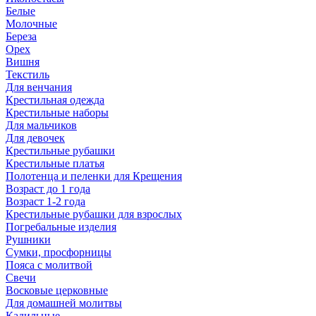
Белые
Молочные
Береза
Орех
Вишня
Текстиль
Для венчания
Крестильная одежда
Крестильные наборы
Для мальчиков
Для девочек
Крестильные рубашки
Крестильные платья
Полотенца и пеленки для Крещения
Возраст до 1 года
Возраст 1-2 года
Крестильные рубашки для взрослых
Погребальные изделия
Рушники
Сумки, просфорницы
Пояса с молитвой
Свечи
Восковые церковные
Для домашней молитвы
Кадильные