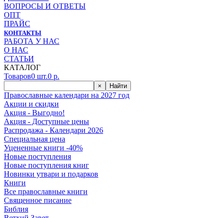
ВОПРОСЫ И ОТВЕТЫ
ОПТ
ПРАЙС
КОНТАКТЫ
РАБОТА У НАС
О НАС
СТАТЬИ
КАТАЛОГ
Товаров
0
шт.
0
р.
×
Найти
Православные календари на 2027 год
Акции и скидки
Акция - Выгодно!
Акция - Доступные цены
Распродажа - Календари 2026
Специальная цена
Уцененные книги -40%
Новые поступления
Новые поступления книг
Новинки утвари и подарков
Книги
Все православные книги
Священное писание
Библия
Ветхий Завет