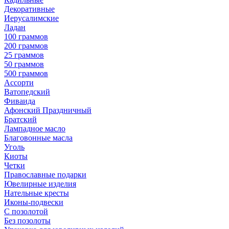
Декоративные
Иерусалимские
Ладан
100 граммов
200 граммов
25 граммов
50 граммов
500 граммов
Ассорти
Ватопедский
Фиваида
Афонский Праздничный
Братский
Лампадное масло
Благовонные масла
Уголь
Киоты
Четки
Православные подарки
Ювелирные изделия
Нательные кресты
Иконы-подвески
С позолотой
Без позолоты