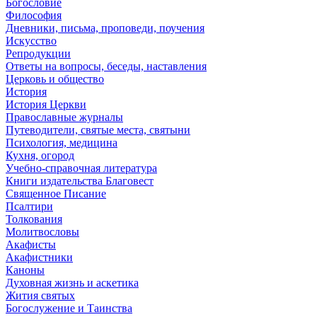
Богословие
Философия
Дневники, письма, проповеди, поучения
Искусство
Репродукции
Ответы на вопросы, беседы, наставления
Церковь и общество
История
История Церкви
Православные журналы
Путеводители, святые места, святыни
Психология, медицина
Кухня, огород
Учебно-справочная литература
Книги издательства Благовест
Священное Писание
Псалтири
Толкования
Молитвословы
Акафисты
Акафистники
Каноны
Духовная жизнь и аскетика
Жития святых
Богослужение и Таинства