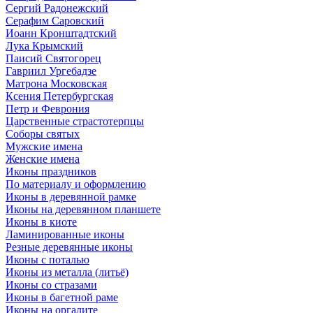
Сергий Радонежский
Серафим Саровский
Иоанн Кронштадтский
Лука Крымский
Паисий Святогорец
Гавриил Ургебадзе
Матрона Московская
Ксения Петербургская
Петр и Феврония
Царственные страстотерпцы
Соборы святых
Мужские имена
Женские имена
Иконы праздников
По материалу и оформлению
Иконы в деревянной рамке
Иконы на деревянном планшете
Иконы в киоте
Ламинированные иконы
Резные деревянные иконы
Иконы с поталью
Иконы из металла (литьё)
Иконы со стразами
Иконы в багетной раме
Иконы на оргалите