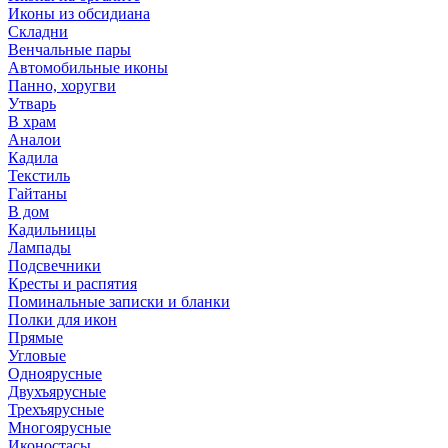
Иконы из обсидиана
Складни
Венчальные пары
Автомобильные иконы
Панно, хоругви
Утварь
В храм
Аналои
Кадила
Текстиль
Гайтаны
В дом
Кадильницы
Лампады
Подсвечники
Кресты и распятия
Поминальные записки и бланки
Полки для икон
Прямые
Угловые
Одноярусные
Двухъярусные
Трехъярусные
Многоярусные
Иконостасы