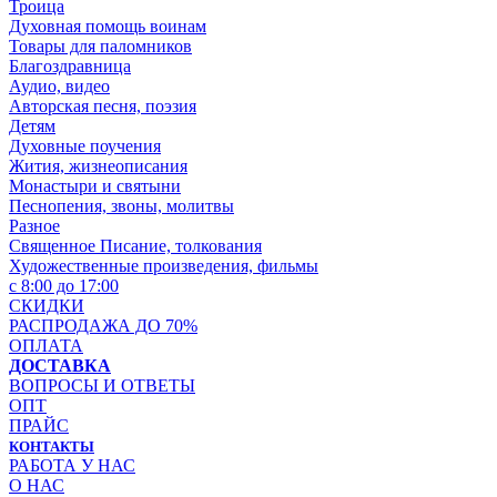
Троица
Духовная помощь воинам
Товары для паломников
Благоздравница
Аудио, видео
Авторская песня, поэзия
Детям
Духовные поучения
Жития, жизнеописания
Монастыри и святыни
Песнопения, звоны, молитвы
Разное
Священное Писание, толкования
Художественные произведения, фильмы
с 8:00 до 17:00
СКИДКИ
РАСПРОДАЖА ДО 70%
ОПЛАТА
ДОСТАВКА
ВОПРОСЫ И ОТВЕТЫ
ОПТ
ПРАЙС
КОНТАКТЫ
РАБОТА У НАС
О НАС