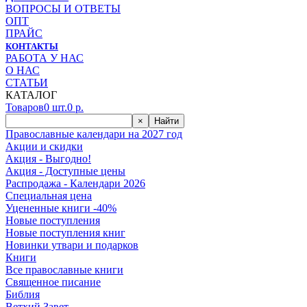
ВОПРОСЫ И ОТВЕТЫ
ОПТ
ПРАЙС
КОНТАКТЫ
РАБОТА У НАС
О НАС
СТАТЬИ
КАТАЛОГ
Товаров
0
шт.
0
р.
×
Найти
Православные календари на 2027 год
Акции и скидки
Акция - Выгодно!
Акция - Доступные цены
Распродажа - Календари 2026
Специальная цена
Уцененные книги -40%
Новые поступления
Новые поступления книг
Новинки утвари и подарков
Книги
Все православные книги
Священное писание
Библия
Ветхий Завет