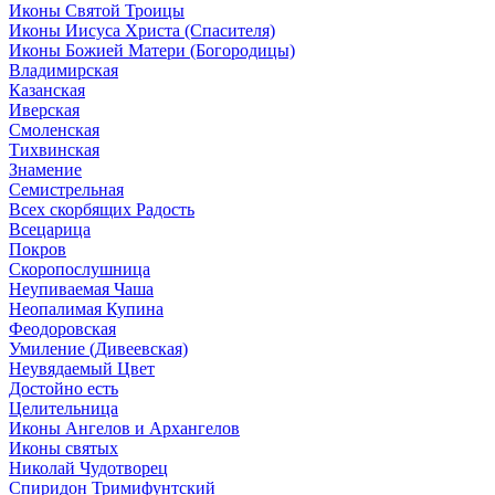
Иконы Святой Троицы
Иконы Иисуса Христа (Спасителя)
Иконы Божией Матери (Богородицы)
Владимирская
Казанская
Иверская
Смоленская
Тихвинская
Знамение
Семистрельная
Всех скорбящих Радость
Всецарица
Покров
Скоропослушница
Неупиваемая Чаша
Неопалимая Купина
Феодоровская
Умиление (Дивеевская)
Неувядаемый Цвет
Достойно есть
Целительница
Иконы Ангелов и Архангелов
Иконы святых
Николай Чудотворец
Спиридон Тримифунтский