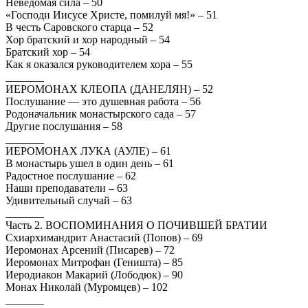
Неведомая сила – 50
«Господи Иисусе Христе, помилуй мя!» – 51
В честь Саровского старца – 52
Хор братский и хор народный – 54
Братский хор – 54
Как я оказался руководителем хора – 55
_______
ИЕРОМОНАХ КЛЕОПА (ДАНЕЛЯН) – 52
Послушание — это душевная работа – 56
Родоначальник монастырского сада – 57
Другие послушания – 58
_______
ИЕРОМОНАХ ЛУКА (АУЛЕ) – 61
В монастырь ушел в один день – 61
Радостное послушание – 62
Наши преподаватели – 63
Удивительный случай – 63
_______
Часть 2. ВОСПОМИНАНИЯ О ПОЧИВШЕЙ БРАТИИ
Схиархимандрит Анастасий (Попов) – 69
Иеромонах Арсений (Писарев) – 72
Иеромонах Митрофан (Геништа) – 85
Иеродиакон Макарий (Лободюк) – 90
Монах Николай (Муромцев) – 102
_______