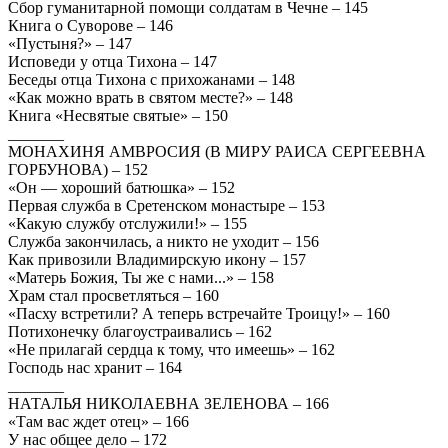
Сбор гуманитарной помощи солдатам в Чечне – 145
Книга о Суворове – 146
«Пустыня?» – 147
Исповеди у отца Тихона – 147
Беседы отца Тихона с прихожанами – 148
«Как можно врать в святом месте?» – 148
Книга «Несвятые святые» – 150
_______
МОНАХИНЯ АМВРОСИЯ (В МИРУ РАИСА СЕРГЕЕВНА
ГОРБУНОВА) – 152
«Он — хороший батюшка» – 152
Первая служба в Сретенском монастыре – 153
«Какую службу отслужили!» – 155
Служба закончилась, а никто не уходит – 156
Как привозили Владимирскую икону – 157
«Матерь Божия, Ты же с нами...» – 158
Храм стал просветляться – 160
«Пасху встретили? А теперь встречайте Троицу!» – 160
Потихонечку благоустраивались – 162
«Не прилагай сердца к тому, что имеешь» – 162
Господь нас хранит – 164
_______
НАТАЛЬЯ НИКОЛАЕВНА ЗЕЛЕНОВА – 166
«Там вас ждет отец» – 166
У нас общее дело – 172