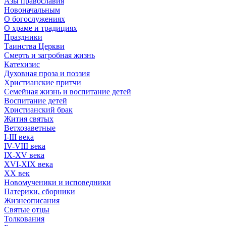
Азы православия
Новоначальным
О богослужениях
О храме и традициях
Праздники
Таинства Церкви
Смерть и загробная жизнь
Катехизис
Духовная проза и поэзия
Христианские притчи
Семейная жизнь и воспитание детей
Воспитание детей
Христианский брак
Жития святых
Ветхозаветные
I-III века
IV-VIII века
IX-XV века
XVI-XIX века
XX век
Новомученики и исповедники
Патерики, сборники
Жизнеописания
Святые отцы
Толкования