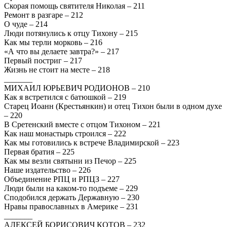
Скорая помощь святителя Николая – 211
Ремонт в разгаре – 212
О чуде – 214
Люди потянулись к отцу Тихону – 215
Как мы терли морковь – 216
«А что вы делаете завтра?» – 217
Первый постриг – 217
Жизнь не стоит на месте – 218
_______
МИХАИЛ ЮРЬЕВИЧ РОДИОНОВ – 210
Как я встретился с батюшкой – 219
Старец Иоанн (Крестьянкин) и отец Тихон были в одном духе
– 220
В Сретенский вместе с отцом Тихоном – 221
Как наш монастырь строился – 222
Как мы готовились к встрече Владимирской – 223
Первая братия – 225
Как мы везли святыни из Печор – 225
Наше издательство – 226
Объединение РПЦ и РПЦЗ – 227
Люди были на каком-то подъеме – 229
Сподобился держать Державную – 230
Нравы православных в Америке – 231
_______
АЛЕКСЕЙ БОРИСОВИЧ КОТОВ – 232