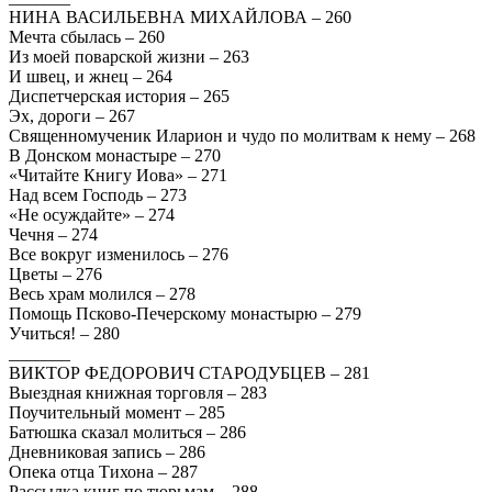
НИНА ВАСИЛЬЕВНА МИХАЙЛОВА – 260
Мечта сбылась – 260
Из моей поварской жизни – 263
И швец, и жнец – 264
Диспетчерская история – 265
Эх, дороги – 267
Священномученик Иларион и чудо по молитвам к нему – 268
В Донском монастыре – 270
«Читайте Книгу Иова» – 271
Над всем Господь – 273
«Не осуждайте» – 274
Чечня – 274
Все вокруг изменилось – 276
Цветы – 276
Весь храм молился – 278
Помощь Псково-Печерскому монастырю – 279
Учиться! – 280
_______
ВИКТОР ФЕДОРОВИЧ СТАРОДУБЦЕВ – 281
Выездная книжная торговля – 283
Поучительный момент – 285
Батюшка сказал молиться – 286
Дневниковая запись – 286
Опека отца Тихона – 287
Рассылка книг по тюрьмам – 288