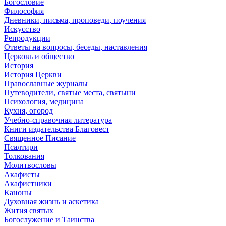
Богословие
Философия
Дневники, письма, проповеди, поучения
Искусство
Репродукции
Ответы на вопросы, беседы, наставления
Церковь и общество
История
История Церкви
Православные журналы
Путеводители, святые места, святыни
Психология, медицина
Кухня, огород
Учебно-справочная литература
Книги издательства Благовест
Священное Писание
Псалтири
Толкования
Молитвословы
Акафисты
Акафистники
Каноны
Духовная жизнь и аскетика
Жития святых
Богослужение и Таинства