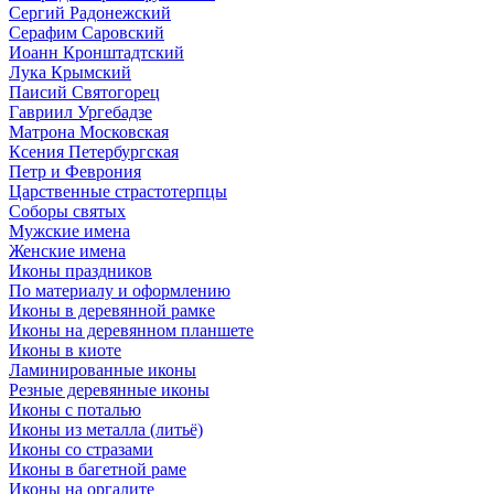
Сергий Радонежский
Серафим Саровский
Иоанн Кронштадтский
Лука Крымский
Паисий Святогорец
Гавриил Ургебадзе
Матрона Московская
Ксения Петербургская
Петр и Феврония
Царственные страстотерпцы
Соборы святых
Мужские имена
Женские имена
Иконы праздников
По материалу и оформлению
Иконы в деревянной рамке
Иконы на деревянном планшете
Иконы в киоте
Ламинированные иконы
Резные деревянные иконы
Иконы с поталью
Иконы из металла (литьё)
Иконы со стразами
Иконы в багетной раме
Иконы на оргалите