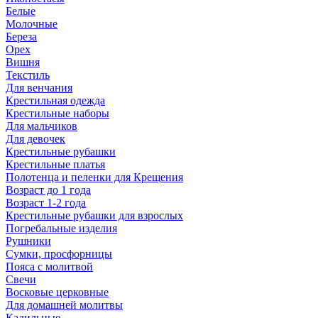
Белые
Молочные
Береза
Орех
Вишня
Текстиль
Для венчания
Крестильная одежда
Крестильные наборы
Для мальчиков
Для девочек
Крестильные рубашки
Крестильные платья
Полотенца и пеленки для Крещения
Возраст до 1 года
Возраст 1-2 года
Крестильные рубашки для взрослых
Погребальные изделия
Рушники
Сумки, просфорницы
Пояса с молитвой
Свечи
Восковые церковные
Для домашней молитвы
Кадильные