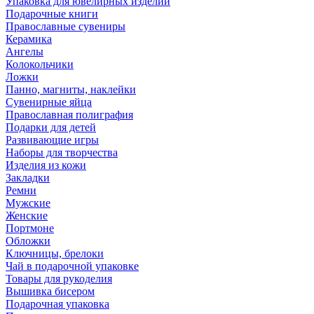
Упаковка для ювелирных изделий
Подарочные книги
Православные сувениры
Керамика
Ангелы
Колокольчики
Ложки
Панно, магниты, наклейки
Сувенирные яйца
Православная полиграфия
Подарки для детей
Развивающие игры
Наборы для творчества
Изделия из кожи
Закладки
Ремни
Мужские
Женские
Портмоне
Обложки
Ключницы, брелоки
Чай в подарочной упаковке
Товары для рукоделия
Вышивка бисером
Подарочная упаковка