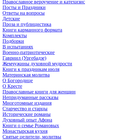
Православное вероучение и катехизис
Посты и Праздники
Ответы на вопросы
Детские
Проза и публицистика
Книги карманного формата
Комплекты
Подборки
В испытаниях
Военно-патриотические
Гавриил (Ургебадзе)
Жемчужины духовной мудрости
Книги к праздникам июля
Материнская молитва
О Богородице
О Кресте
Православные книги для женщин
Непридуманные рассказы
Многотомные издания
Старчество и старцы
Исторические романы
Духовный опыт Афона
Книги о семье Романовых
Монастырская кухня
Святые целители, молитвы