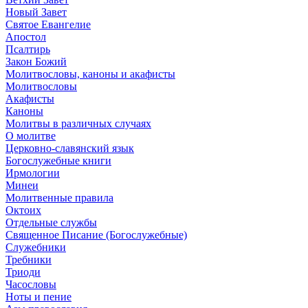
Новый Завет
Святое Евангелие
Апостол
Псалтирь
Закон Божий
Молитвословы, каноны и акафисты
Молитвословы
Акафисты
Каноны
Молитвы в различных случаях
О молитве
Церковно-славянский язык
Богослужебные книги
Ирмологии
Минеи
Молитвенные правила
Октоих
Отдельные службы
Священное Писание (Богослужебные)
Служебники
Требники
Триоди
Часословы
Ноты и пение