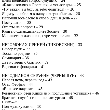
Меня волновал вопрос будущего – 24
«Благословляю в Сретенский монастырь» – 25
«Ну езжай, а я буду за тебя молиться!» – 26
Я сразу влюбился в нашу святую обитель – 26
Исполнилось слово в слово, день в день – 27
Послушания – 28
Ответы на вопросы – 29
Книга о схиархимандрите Зосиме – 30
Монашеская жизнь в центре мегаполиса – 32
_______
ИЕРОМОНАХ ИРИНЕЙ (ПИКОВСКИЙ) – 33
Выбор пути – 33
Тоска по родине – 35
Семинария – 36
Две истории о братиях – 39
Веревки и фонарики – 41
_______
ИЕРОДИАКОН СЕРАФИМ (ЧЕРНЫШУК) – 43
Первая ночь, первый год – 43
Отец Феофан – 44
«Великое падение» – 45
Ревностный отец Киприан и послушание уставщика – 46
Братские службы и ночные литургии – 48
Скит – 49
Под музыку камня – 50