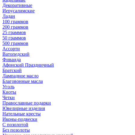
Декоративные
Иерусалимские
Ладан
100 граммов
200 граммов
25 граммов
50 граммов
500 граммов
Ассорти
Ватопедский
Фиваида
Афонский Праздничный
Братский
Лампадное масло
Благовонные масла
Уголь
Киоты
Четки
Православные подарки
Ювелирные изделия
Нательные кресты
Иконы-подвески
С позолотой
Без позолоты