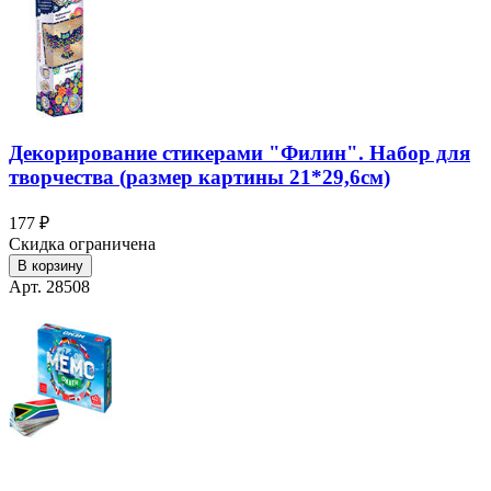
Декорирование стикерами "Филин". Набор для
творчества (размер картины 21*29,6см)
177 ₽
Скидка ограничена
В корзину
Арт. 28508