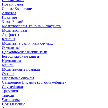
Новый Завет
Святое Евангелие
Апостол
Псалтирь
Закон Божий
Молитвословы, каноны и акафисты
Молитвословы
Акафисты
Каноны
Молитвы в различных случаях
О молитве
Церковно-славянский язык
Богослужебные книги
Ирмологии
Минеи
Молитвенные правила
Октоих
Отдельные службы
Священное Писание (Богослужебные)
Служебники
Требники
Триоди
Часословы
Ноты и пение