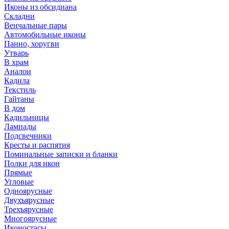
Иконы из обсидиана
Складни
Венчальные пары
Автомобильные иконы
Панно, хоругви
Утварь
В храм
Аналои
Кадила
Текстиль
Гайтаны
В дом
Кадильницы
Лампады
Подсвечники
Кресты и распятия
Поминальные записки и бланки
Полки для икон
Прямые
Угловые
Одноярусные
Двухъярусные
Трехъярусные
Многоярусные
Иконостасы