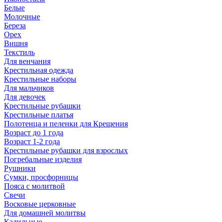
Белые
Молочные
Береза
Орех
Вишня
Текстиль
Для венчания
Крестильная одежда
Крестильные наборы
Для мальчиков
Для девочек
Крестильные рубашки
Крестильные платья
Полотенца и пеленки для Крещения
Возраст до 1 года
Возраст 1-2 года
Крестильные рубашки для взрослых
Погребальные изделия
Рушники
Сумки, просфорницы
Пояса с молитвой
Свечи
Восковые церковные
Для домашней молитвы
Кадильные