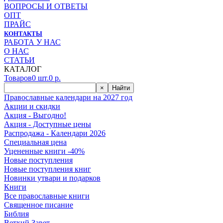
ВОПРОСЫ И ОТВЕТЫ
ОПТ
ПРАЙС
КОНТАКТЫ
РАБОТА У НАС
О НАС
СТАТЬИ
КАТАЛОГ
Товаров
0
шт.
0
р.
×
Найти
Православные календари на 2027 год
Акции и скидки
Акция - Выгодно!
Акция - Доступные цены
Распродажа - Календари 2026
Специальная цена
Уцененные книги -40%
Новые поступления
Новые поступления книг
Новинки утвари и подарков
Книги
Все православные книги
Священное писание
Библия
Ветхий Завет