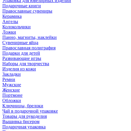
Упаковка для ювелирных изделий
Подарочные книги
Православные сувениры
Керамика
Ангелы
Колокольчики
Ложки
Панно, магниты, наклейки
Сувенирные яйца
Православная полиграфия
Подарки для детей
Развивающие игры
Наборы для творчества
Изделия из кожи
Закладки
Ремни
Мужские
Женские
Портмоне
Обложки
Ключницы, брелоки
Чай в подарочной упаковке
Товары для рукоделия
Вышивка бисером
Подарочная упаковка