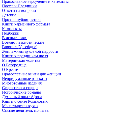
Православное вероучение и катехизис
Посты и Праздники
Ответы на вопросы
Детские
Проза и публицистика
Книги карманного формата
Комплекты
Подборки
В испытаниях
Военно-патриотические
Гавриил (Ургебадзе)
Жемчужины духовной мудрости
Книги к праздникам июля
Материнская молитва
О Богородице
О Кресте
Православные книги для женщин
Непридуманные рассказы
Многотомные издания
Старчество и старцы
Исторические романы
Духовный опыт Афона
Книги о семье Романовых
Монастырская кухня
Святые целители, молитвы