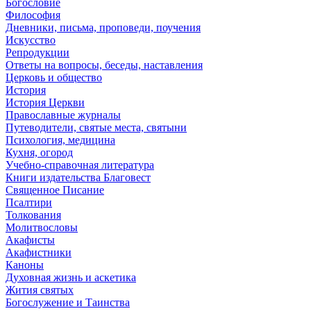
Богословие
Философия
Дневники, письма, проповеди, поучения
Искусство
Репродукции
Ответы на вопросы, беседы, наставления
Церковь и общество
История
История Церкви
Православные журналы
Путеводители, святые места, святыни
Психология, медицина
Кухня, огород
Учебно-справочная литература
Книги издательства Благовест
Священное Писание
Псалтири
Толкования
Молитвословы
Акафисты
Акафистники
Каноны
Духовная жизнь и аскетика
Жития святых
Богослужение и Таинства