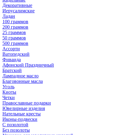
Декоративные
Иерусалимские
Ладан
100 граммов
200 граммов
25 граммов
50 граммов
500 граммов
Ассорти
Ватопедский
Фиваида
Афонский Праздничный
Братский
Лампадное масло
Благовонные масла
Уголь
Киоты
Четки
Православные подарки
Ювелирные изделия
Нательные кресты
Иконы-подвески
С позолотой
Без позолоты