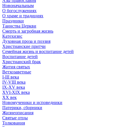
Азы православия
Новоначальным
О богослужениях
О храме и традициях
Праздники
Таинства Церкви
Смерть и загробная жизнь
Катехизис
Духовная проза и поэзия
Христианские притчи
Семейная жизнь и воспитание детей
Воспитание детей
Христианский брак
Жития святых
Ветхозаветные
I-III века
IV-VIII века
IX-XV века
XVI-XIX века
XX век
Новомученики и исповедники
Патерики, сборники
Жизнеописания
Святые отцы
Толкования