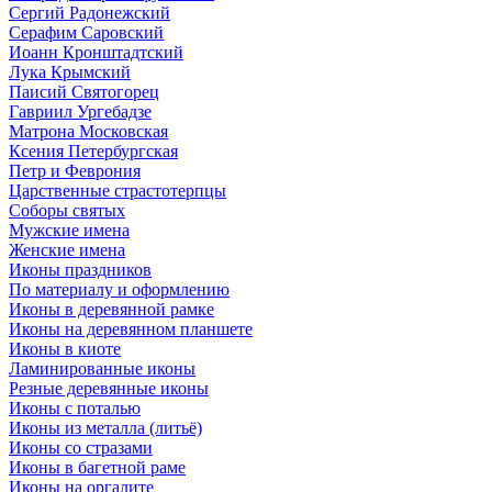
Сергий Радонежский
Серафим Саровский
Иоанн Кронштадтский
Лука Крымский
Паисий Святогорец
Гавриил Ургебадзе
Матрона Московская
Ксения Петербургская
Петр и Феврония
Царственные страстотерпцы
Соборы святых
Мужские имена
Женские имена
Иконы праздников
По материалу и оформлению
Иконы в деревянной рамке
Иконы на деревянном планшете
Иконы в киоте
Ламинированные иконы
Резные деревянные иконы
Иконы с поталью
Иконы из металла (литьё)
Иконы со стразами
Иконы в багетной раме
Иконы на оргалите