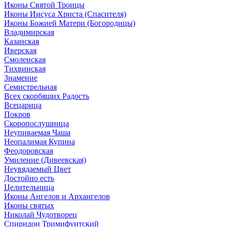
Иконы Святой Троицы
Иконы Иисуса Христа (Спасителя)
Иконы Божией Матери (Богородицы)
Владимирская
Казанская
Иверская
Смоленская
Тихвинская
Знамение
Семистрельная
Всех скорбящих Радость
Всецарица
Покров
Скоропослушница
Неупиваемая Чаша
Неопалимая Купина
Феодоровская
Умиление (Дивеевская)
Неувядаемый Цвет
Достойно есть
Целительница
Иконы Ангелов и Архангелов
Иконы святых
Николай Чудотворец
Спиридон Тримифунтский