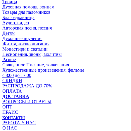
Троица
Духовная помощь воинам
Товары для паломников
Благоздравница
Аудио, видео
Авторская песня, поэзия
Детям
Духовные поучения
Жития, жизнеописания
Монастыри и святыни
Песнопения, звоны, молитвы
Разное
Священное Писание, толкования
Художественные произведения, фильмы
с 8:00 до 17:00
СКИДКИ
РАСПРОДАЖА ДО 70%
ОПЛАТА
ДОСТАВКА
ВОПРОСЫ И ОТВЕТЫ
ОПТ
ПРАЙС
КОНТАКТЫ
РАБОТА У НАС
О НАС