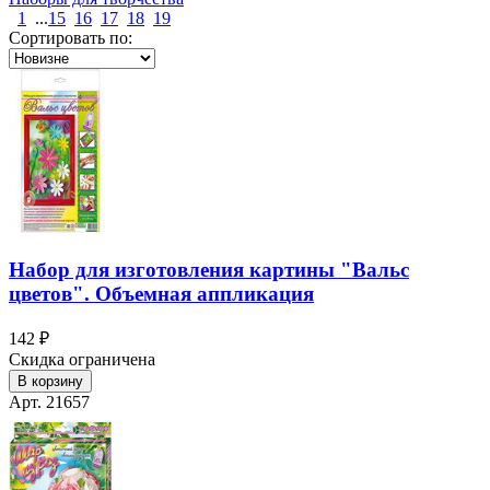
1
...
15
16
17
18
19
Сортировать по:
Набор для изготовления картины "Вальс
цветов". Объемная аппликация
142 ₽
Скидка ограничена
В корзину
Арт. 21657