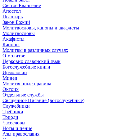
Святое Евангелие
Апостол
Псалтирь
Закон Божий
Молитвословы, каноны и акафисты
Молитвословы
Акафисты
Каноны
Молитвы в различных случаях
О молитве
Церковно-славянский язык
Богослужебные книги
Ирмологии
Минеи
Молитвенные правила
Октоих
Отдельные службы
Священное Писание (Богослужебные)
Служебники
Требники
Триоди
Часословы
Ноты и пение
Азы православия