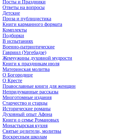
Посты и Праздники
Ответы на вопросы
Детские
Проза и публицистика
Книги карманного формата
Комплекты
Подборки
В испытаниях
Военно-патриотические
Гавриил (Ургебадзе)
Жемчужины духовной мудрости
Книги к праздникам июля
Материнская молитва
О Богородице
О Кресте
Православные книги для женщин
Непридуманные рассказы
Многотомные издания
Старчество и старцы
Исторические романы
Духовный опыт Афона
Книги о семье Романовых
Монастырская кухня
Святые целители, молитвы
Воскресным школам