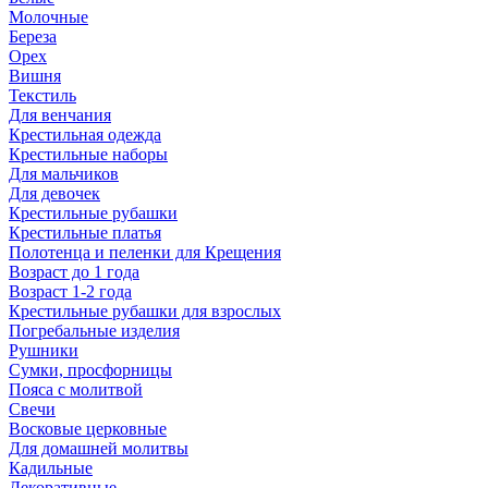
Молочные
Береза
Орех
Вишня
Текстиль
Для венчания
Крестильная одежда
Крестильные наборы
Для мальчиков
Для девочек
Крестильные рубашки
Крестильные платья
Полотенца и пеленки для Крещения
Возраст до 1 года
Возраст 1-2 года
Крестильные рубашки для взрослых
Погребальные изделия
Рушники
Сумки, просфорницы
Пояса с молитвой
Свечи
Восковые церковные
Для домашней молитвы
Кадильные
Декоративные