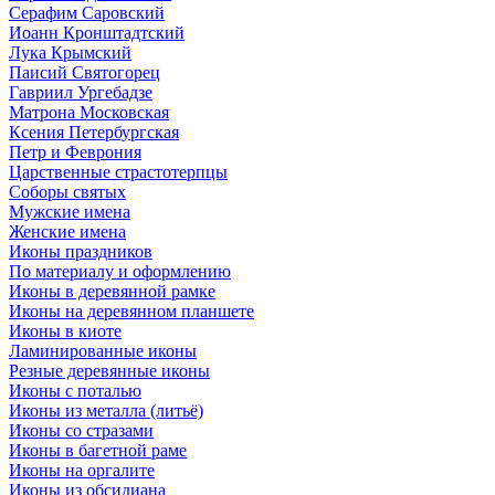
Серафим Саровский
Иоанн Кронштадтский
Лука Крымский
Паисий Святогорец
Гавриил Ургебадзе
Матрона Московская
Ксения Петербургская
Петр и Феврония
Царственные страстотерпцы
Соборы святых
Мужские имена
Женские имена
Иконы праздников
По материалу и оформлению
Иконы в деревянной рамке
Иконы на деревянном планшете
Иконы в киоте
Ламинированные иконы
Резные деревянные иконы
Иконы с поталью
Иконы из металла (литьё)
Иконы со стразами
Иконы в багетной раме
Иконы на оргалите
Иконы из обсидиана