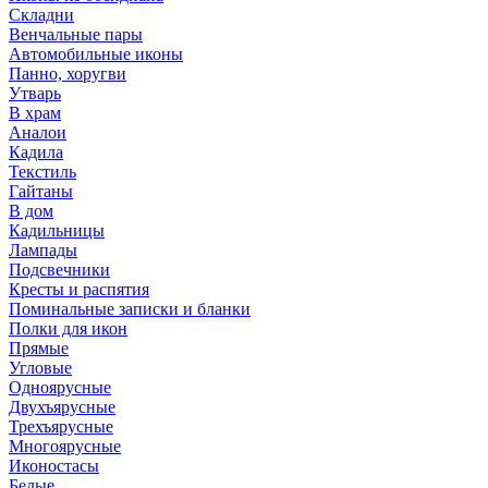
Складни
Венчальные пары
Автомобильные иконы
Панно, хоругви
Утварь
В храм
Аналои
Кадила
Текстиль
Гайтаны
В дом
Кадильницы
Лампады
Подсвечники
Кресты и распятия
Поминальные записки и бланки
Полки для икон
Прямые
Угловые
Одноярусные
Двухъярусные
Трехъярусные
Многоярусные
Иконостасы
Белые