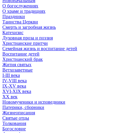
Новоначальным
О богослужениях
О храме и традициях
Праздники
Таинства Церкви
Смерть и загробная жизнь
Катехизис
Духовная проза и поэзия
Христианские притчи
Семейная жизнь и воспитание детей
Воспитание детей
Христианский брак
Жития святых
Ветхозаветные
I-III века
IV-VIII века
IX-XV века
XVI-XIX века
XX век
Новомученики и исповедники
Патерики, сборники
Жизнеописания
Святые отцы
Толкования
Богословие