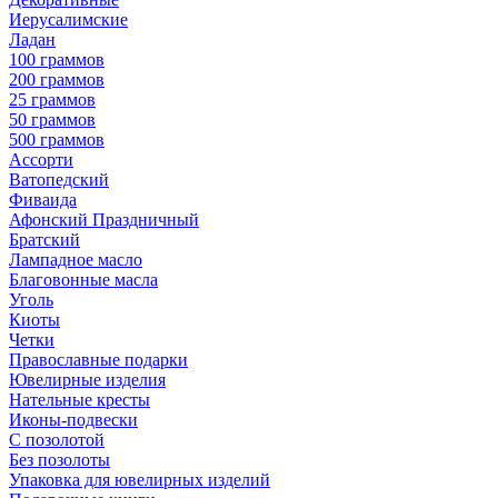
Иерусалимские
Ладан
100 граммов
200 граммов
25 граммов
50 граммов
500 граммов
Ассорти
Ватопедский
Фиваида
Афонский Праздничный
Братский
Лампадное масло
Благовонные масла
Уголь
Киоты
Четки
Православные подарки
Ювелирные изделия
Нательные кресты
Иконы-подвески
С позолотой
Без позолоты
Упаковка для ювелирных изделий