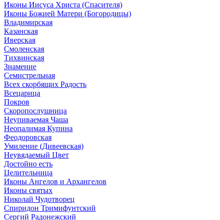
Иконы Иисуса Христа (Спасителя)
Иконы Божией Матери (Богородицы)
Владимирская
Казанская
Иверская
Смоленская
Тихвинская
Знамение
Семистрельная
Всех скорбящих Радость
Всецарица
Покров
Скоропослушница
Неупиваемая Чаша
Неопалимая Купина
Феодоровская
Умиление (Дивеевская)
Неувядаемый Цвет
Достойно есть
Целительница
Иконы Ангелов и Архангелов
Иконы святых
Николай Чудотворец
Спиридон Тримифунтский
Сергий Радонежский