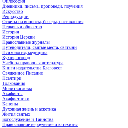
Философия
Дневники, письма, проповеди, поучения
Искусство
Репродукции
Ответы на вопросы, беседы, наставления
Церковь и общество
История
История Церкви
Православные журналы
Путеводители, святые места, святыни
Психология, медицина
Кухня, огород
Учебно-справочная литература
Книги издательства Благовест
Священное Писание
Псалтири
Толкования
Молитвословы
Акафисты
Акафистники
Каноны
Духовная жизнь и аскетика
Жития святых
Богослужение и Таинства
Православное вероучение и катехизис