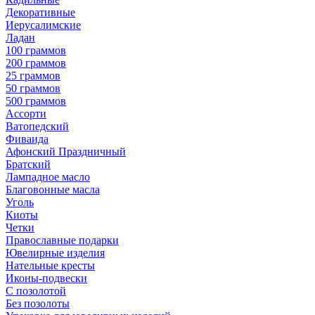
Декоративные
Иерусалимские
Ладан
100 граммов
200 граммов
25 граммов
50 граммов
500 граммов
Ассорти
Ватопедский
Фиваида
Афонский Праздничный
Братский
Лампадное масло
Благовонные масла
Уголь
Киоты
Четки
Православные подарки
Ювелирные изделия
Нательные кресты
Иконы-подвески
С позолотой
Без позолоты