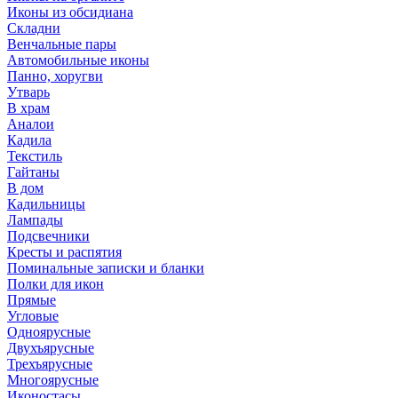
Иконы из обсидиана
Складни
Венчальные пары
Автомобильные иконы
Панно, хоругви
Утварь
В храм
Аналои
Кадила
Текстиль
Гайтаны
В дом
Кадильницы
Лампады
Подсвечники
Кресты и распятия
Поминальные записки и бланки
Полки для икон
Прямые
Угловые
Одноярусные
Двухъярусные
Трехъярусные
Многоярусные
Иконостасы