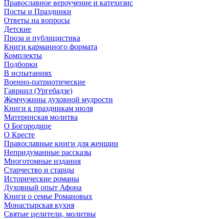
Православное вероучение и катехизис
Посты и Праздники
Ответы на вопросы
Детские
Проза и публицистика
Книги карманного формата
Комплекты
Подборки
В испытаниях
Военно-патриотические
Гавриил (Ургебадзе)
Жемчужины духовной мудрости
Книги к праздникам июля
Материнская молитва
О Богородице
О Кресте
Православные книги для женщин
Непридуманные рассказы
Многотомные издания
Старчество и старцы
Исторические романы
Духовный опыт Афона
Книги о семье Романовых
Монастырская кухня
Святые целители, молитвы