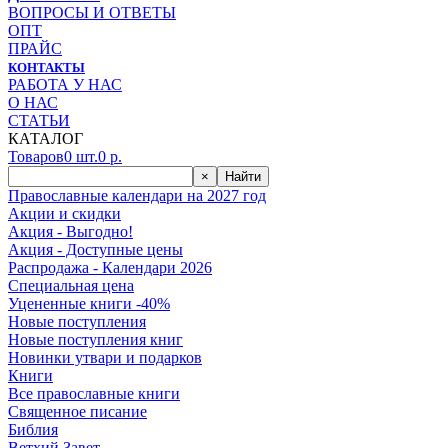
ВОПРОСЫ И ОТВЕТЫ
ОПТ
ПРАЙС
КОНТАКТЫ
РАБОТА У НАС
О НАС
СТАТЬИ
КАТАЛОГ
Товаров
0
шт.
0
р.
×
Найти
Православные календари на 2027 год
Акции и скидки
Акция - Выгодно!
Акция - Доступные цены
Распродажа - Календари 2026
Специальная цена
Уцененные книги -40%
Новые поступления
Новые поступления книг
Новинки утвари и подарков
Книги
Все православные книги
Священное писание
Библия
Ветхий Завет