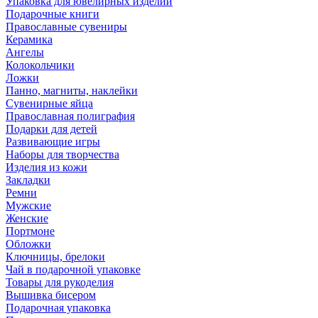
Упаковка для ювелирных изделий
Подарочные книги
Православные сувениры
Керамика
Ангелы
Колокольчики
Ложки
Панно, магниты, наклейки
Сувенирные яйца
Православная полиграфия
Подарки для детей
Развивающие игры
Наборы для творчества
Изделия из кожи
Закладки
Ремни
Мужские
Женские
Портмоне
Обложки
Ключницы, брелоки
Чай в подарочной упаковке
Товары для рукоделия
Вышивка бисером
Подарочная упаковка