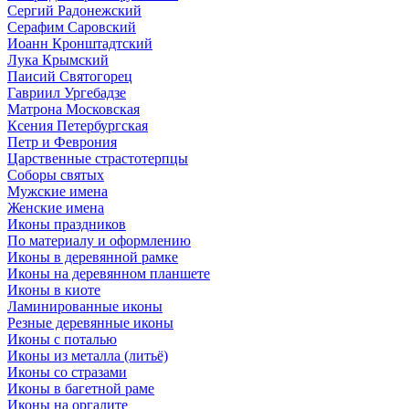
Сергий Радонежский
Серафим Саровский
Иоанн Кронштадтский
Лука Крымский
Паисий Святогорец
Гавриил Ургебадзе
Матрона Московская
Ксения Петербургская
Петр и Феврония
Царственные страстотерпцы
Соборы святых
Мужские имена
Женские имена
Иконы праздников
По материалу и оформлению
Иконы в деревянной рамке
Иконы на деревянном планшете
Иконы в киоте
Ламинированные иконы
Резные деревянные иконы
Иконы с поталью
Иконы из металла (литьё)
Иконы со стразами
Иконы в багетной раме
Иконы на оргалите