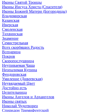
Иконы Святой Троицы
Иконы Иисуса Христа (Спасителя)
Иконы Божией Матери (Богородицы)
Владимирская
Казанская
Иверская
Смоленская
Тихвинская
Знамение
Семистрельная
Всех скорбящих Радость
Всецарица
Покров
Скоропослушница
Неупиваемая Чаша
Неопалимая Купина
Феодоровская
Умиление (Дивеевская)
Неувядаемый Цвет
Достойно есть
Целительница
Иконы Ангелов и Архангелов
Иконы святых
Николай Чудотворец
Спиридон Тримифунтский