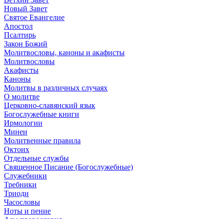
Новый Завет
Святое Евангелие
Апостол
Псалтирь
Закон Божий
Молитвословы, каноны и акафисты
Молитвословы
Акафисты
Каноны
Молитвы в различных случаях
О молитве
Церковно-славянский язык
Богослужебные книги
Ирмологии
Минеи
Молитвенные правила
Октоих
Отдельные службы
Священное Писание (Богослужебные)
Служебники
Требники
Триоди
Часословы
Ноты и пение