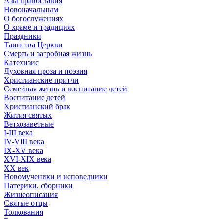
Азы православия
Новоначальным
О богослужениях
О храме и традициях
Праздники
Таинства Церкви
Смерть и загробная жизнь
Катехизис
Духовная проза и поэзия
Христианские притчи
Семейная жизнь и воспитание детей
Воспитание детей
Христианский брак
Жития святых
Ветхозаветные
I-III века
IV-VIII века
IX-XV века
XVI-XIX века
XX век
Новомученики и исповедники
Патерики, сборники
Жизнеописания
Святые отцы
Толкования