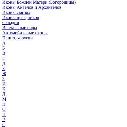
Иконы Божией Матери (Богородицы)
Иконы Ангелов и Архангелов
Иконы святых
Иконы праздников
Складни
Венчальные пары
Автомобильные иконы
Панно, хоругви
А
Б
В
Г
Д
Е
Ж
З
И
К
Л
М
Н
О
П
Р
С