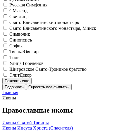
Русская Симфония
СМ-ленд
Светлица
Свято-Елисаветинский монастырь
Свято-Елисаветинского монастыря, Минск
Символик
Синопсисъ
София
Тверь-Ювелир
Тиль
Улица Гобеленов
Щигровское Свято-Троицкое братство
ЭлитДекор
Показать еще
Подобрать
Главная
Иконы
Православные иконы
Иконы Святой Троицы
Иконы Иисуса Христа (Спасителя)