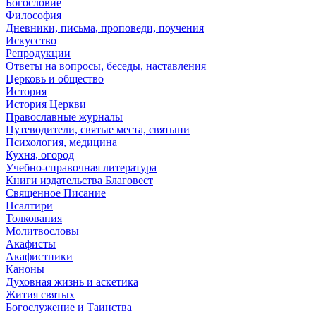
Богословие
Философия
Дневники, письма, проповеди, поучения
Искусство
Репродукции
Ответы на вопросы, беседы, наставления
Церковь и общество
История
История Церкви
Православные журналы
Путеводители, святые места, святыни
Психология, медицина
Кухня, огород
Учебно-справочная литература
Книги издательства Благовест
Священное Писание
Псалтири
Толкования
Молитвословы
Акафисты
Акафистники
Каноны
Духовная жизнь и аскетика
Жития святых
Богослужение и Таинства