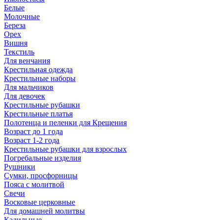
Белые
Молочные
Береза
Орех
Вишня
Текстиль
Для венчания
Крестильная одежда
Крестильные наборы
Для мальчиков
Для девочек
Крестильные рубашки
Крестильные платья
Полотенца и пеленки для Крещения
Возраст до 1 года
Возраст 1-2 года
Крестильные рубашки для взрослых
Погребальные изделия
Рушники
Сумки, просфорницы
Пояса с молитвой
Свечи
Восковые церковные
Для домашней молитвы
Кадильные