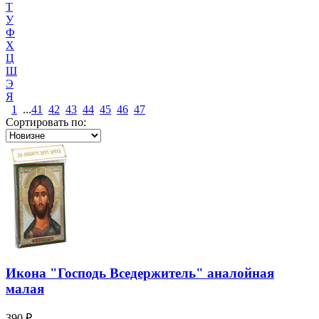
Т
У
Ф
Х
Ц
Ш
Э
Я
1
...
41
42
43
44
45
46
47
Сортировать по:
Икона "Господь Вседержитель" аналойная
малая
390 ₽