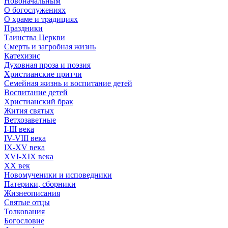
Новоначальным
О богослужениях
О храме и традициях
Праздники
Таинства Церкви
Смерть и загробная жизнь
Катехизис
Духовная проза и поэзия
Христианские притчи
Семейная жизнь и воспитание детей
Воспитание детей
Христианский брак
Жития святых
Ветхозаветные
I-III века
IV-VIII века
IX-XV века
XVI-XIX века
XX век
Новомученики и исповедники
Патерики, сборники
Жизнеописания
Святые отцы
Толкования
Богословие