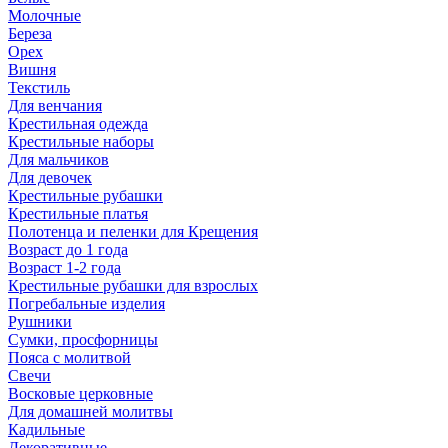
Молочные
Береза
Орех
Вишня
Текстиль
Для венчания
Крестильная одежда
Крестильные наборы
Для мальчиков
Для девочек
Крестильные рубашки
Крестильные платья
Полотенца и пеленки для Крещения
Возраст до 1 года
Возраст 1-2 года
Крестильные рубашки для взрослых
Погребальные изделия
Рушники
Сумки, просфорницы
Пояса с молитвой
Свечи
Восковые церковные
Для домашней молитвы
Кадильные
Декоративные