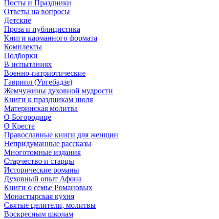
Посты и Праздники
Ответы на вопросы
Детские
Проза и публицистика
Книги карманного формата
Комплекты
Подборки
В испытаниях
Военно-патриотические
Гавриил (Ургебадзе)
Жемчужины духовной мудрости
Книги к праздникам июля
Материнская молитва
О Богородице
О Кресте
Православные книги для женщин
Непридуманные рассказы
Многотомные издания
Старчество и старцы
Исторические романы
Духовный опыт Афона
Книги о семье Романовых
Монастырская кухня
Святые целители, молитвы
Воскресным школам