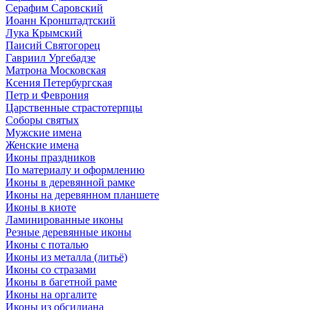
Серафим Саровский
Иоанн Кронштадтский
Лука Крымский
Паисий Святогорец
Гавриил Ургебадзе
Матрона Московская
Ксения Петербургская
Петр и Феврония
Царственные страстотерпцы
Соборы святых
Мужские имена
Женские имена
Иконы праздников
По материалу и оформлению
Иконы в деревянной рамке
Иконы на деревянном планшете
Иконы в киоте
Ламинированные иконы
Резные деревянные иконы
Иконы с поталью
Иконы из металла (литьё)
Иконы со стразами
Иконы в багетной раме
Иконы на оргалите
Иконы из обсидиана