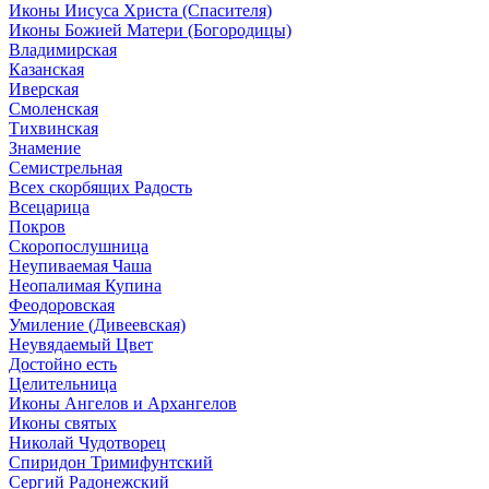
Иконы Иисуса Христа (Спасителя)
Иконы Божией Матери (Богородицы)
Владимирская
Казанская
Иверская
Смоленская
Тихвинская
Знамение
Семистрельная
Всех скорбящих Радость
Всецарица
Покров
Скоропослушница
Неупиваемая Чаша
Неопалимая Купина
Феодоровская
Умиление (Дивеевская)
Неувядаемый Цвет
Достойно есть
Целительница
Иконы Ангелов и Архангелов
Иконы святых
Николай Чудотворец
Спиридон Тримифунтский
Сергий Радонежский