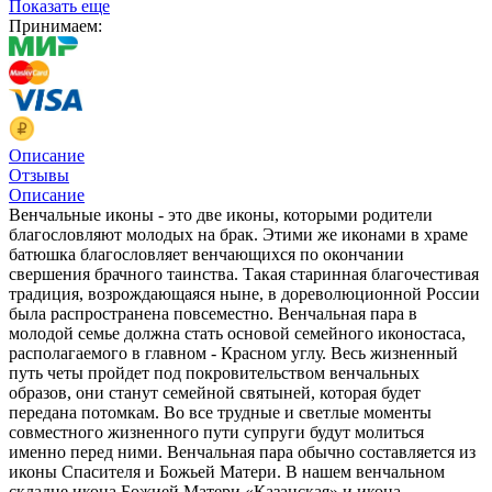
Показать еще
Принимаем:
Описание
Отзывы
Описание
Венчальные иконы - это две иконы, которыми родители
благословляют молодых на брак. Этими же иконами в храме
батюшка благословляет венчающихся по окончании
свершения брачного таинства. Такая старинная благочестивая
традиция, возрождающаяся ныне, в дореволюционной России
была распространена повсеместно. Венчальная пара в
молодой семье должна стать основой семейного иконостаса,
располагаемого в главном - Красном углу. Весь жизненный
путь четы пройдет под покровительством венчальных
образов, они станут семейной святыней, которая будет
передана потомкам. Во все трудные и светлые моменты
совместного жизненного пути супруги будут молиться
именно перед ними. Венчальная пара обычно составляется из
иконы Спасителя и Божьей Матери. В нашем венчальном
складне икона Божией Матери «Казанская» и икона,