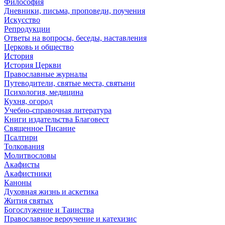
Философия
Дневники, письма, проповеди, поучения
Искусство
Репродукции
Ответы на вопросы, беседы, наставления
Церковь и общество
История
История Церкви
Православные журналы
Путеводители, святые места, святыни
Психология, медицина
Кухня, огород
Учебно-справочная литература
Книги издательства Благовест
Священное Писание
Псалтири
Толкования
Молитвословы
Акафисты
Акафистники
Каноны
Духовная жизнь и аскетика
Жития святых
Богослужение и Таинства
Православное вероучение и катехизис