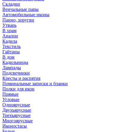
Складни
Венчальные пары
Автомобильные иконы
Панно, хоругви
Утварь
В храм
Аналои
Кадила
Текстиль
Гайтаны
В дом
Кадильницы
Лампады
Подсвечники
Кресты и распятия
Поминальные записки и бланки
Полки для икон
Прямые
Угловые
Одноярусные
Двухъярусные
Трехъярусные
Многоярусные
Иконостасы
Белые