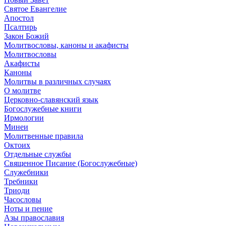
Святое Евангелие
Апостол
Псалтирь
Закон Божий
Молитвословы, каноны и акафисты
Молитвословы
Акафисты
Каноны
Молитвы в различных случаях
О молитве
Церковно-славянский язык
Богослужебные книги
Ирмологии
Минеи
Молитвенные правила
Октоих
Отдельные службы
Священное Писание (Богослужебные)
Служебники
Требники
Триоди
Часословы
Ноты и пение
Азы православия