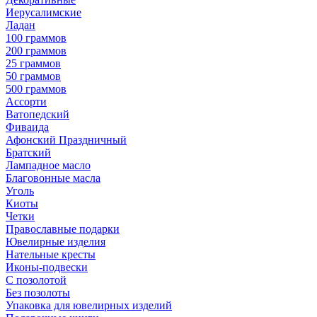
Иерусалимские
Ладан
100 граммов
200 граммов
25 граммов
50 граммов
500 граммов
Ассорти
Ватопедский
Фиваида
Афонский Праздничный
Братский
Лампадное масло
Благовонные масла
Уголь
Киоты
Четки
Православные подарки
Ювелирные изделия
Нательные кресты
Иконы-подвески
С позолотой
Без позолоты
Упаковка для ювелирных изделий