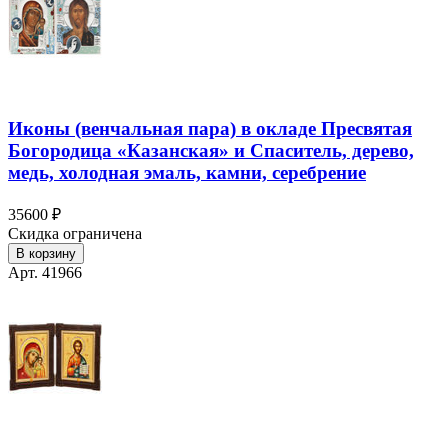
Иконы (венчальная пара) в окладе Пресвятая
Богородица «Казанская» и Спаситель, дерево,
медь, холодная эмаль, камни, серебрение
35600 ₽
Скидка ограничена
В корзину
Арт. 41966