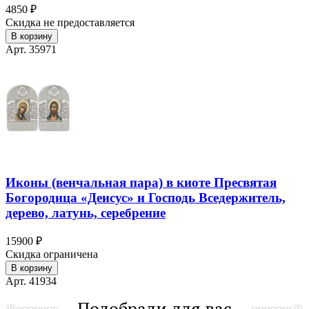
4850 ₽
Скидка не предоставляется
В корзину
Арт. 35971
Иконы (венчальная пара) в киоте Пресвятая
Богородица «Деисус» и Господь Вседержитель,
дерево, латунь, серебрение
15900 ₽
Скидка ограничена
В корзину
Арт. 41934
Подобрали для вас