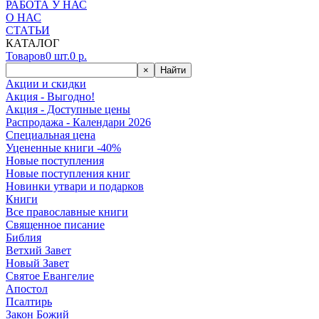
РАБОТА У НАС
О НАС
СТАТЬИ
КАТАЛОГ
Товаров
0
шт.
0
р.
×
Найти
Акции и скидки
Акция - Выгодно!
Акция - Доступные цены
Распродажа - Календари 2026
Специальная цена
Уцененные книги -40%
Новые поступления
Новые поступления книг
Новинки утвари и подарков
Книги
Все православные книги
Священное писание
Библия
Ветхий Завет
Новый Завет
Святое Евангелие
Апостол
Псалтирь
Закон Божий