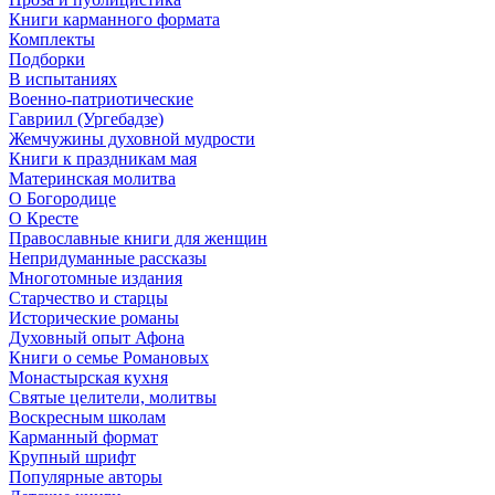
Книги карманного формата
Комплекты
Подборки
В испытаниях
Военно-патриотические
Гавриил (Ургебадзе)
Жемчужины духовной мудрости
Книги к праздникам мая
Материнская молитва
О Богородице
О Кресте
Православные книги для женщин
Непридуманные рассказы
Многотомные издания
Старчество и старцы
Исторические романы
Духовный опыт Афона
Книги о семье Романовых
Монастырская кухня
Святые целители, молитвы
Воскресным школам
Карманный формат
Крупный шрифт
Популярные авторы