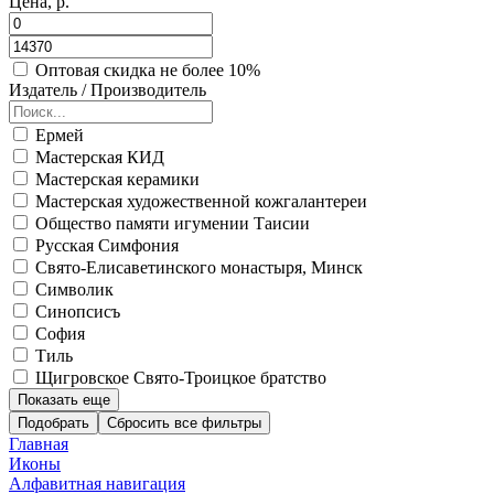
Цена, р.
Оптовая скидка не более 10%
Издатель / Производитель
Ермей
Мастерская КИД
Мастерская керамики
Мастерская художественной кожгалантереи
Общество памяти игумении Таисии
Русская Симфония
Свято-Елисаветинского монастыря, Минск
Символик
Синопсисъ
София
Тиль
Щигровское Свято-Троицкое братство
Показать еще
Подобрать
Главная
Иконы
Алфавитная навигация