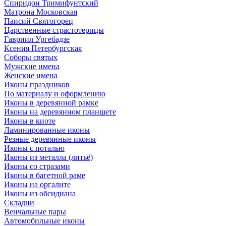
Спиридон Тримифунтский
Матрона Московская
Паисий Святогорец
Царственные страстотерпцы
Гавриил Ургебадзе
Ксения Петербургская
Соборы святых
Мужские имена
Женские имена
Иконы праздников
По материалу и оформлению
Иконы в деревянной рамке
Иконы на деревянном планшете
Иконы в киоте
Ламинированные иконы
Резные деревянные иконы
Иконы с поталью
Иконы из металла (литьё)
Иконы со стразами
Иконы в багетной раме
Иконы на оргалите
Иконы из обсидиана
Складни
Венчальные пары
Автомобильные иконы