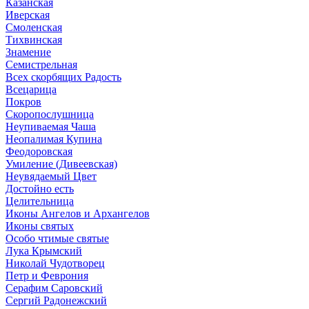
Казанская
Иверская
Смоленская
Тихвинская
Знамение
Семистрельная
Всех скорбящих Радость
Всецарица
Покров
Скоропослушница
Неупиваемая Чаша
Неопалимая Купина
Феодоровская
Умиление (Дивеевская)
Неувядаемый Цвет
Достойно есть
Целительница
Иконы Ангелов и Архангелов
Иконы святых
Особо чтимые святые
Лука Крымский
Николай Чудотворец
Петр и Феврония
Серафим Саровский
Сергий Радонежский