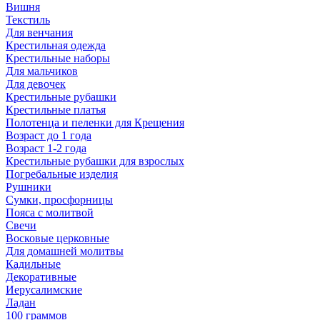
Вишня
Текстиль
Для венчания
Крестильная одежда
Крестильные наборы
Для мальчиков
Для девочек
Крестильные рубашки
Крестильные платья
Полотенца и пеленки для Крещения
Возраст до 1 года
Возраст 1-2 года
Крестильные рубашки для взрослых
Погребальные изделия
Рушники
Сумки, просфорницы
Пояса с молитвой
Свечи
Восковые церковные
Для домашней молитвы
Кадильные
Декоративные
Иерусалимские
Ладан
100 граммов