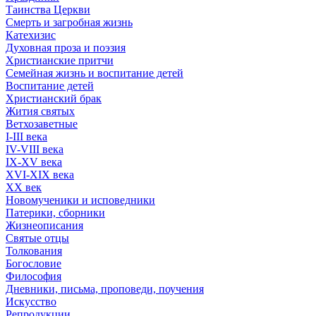
Таинства Церкви
Смерть и загробная жизнь
Катехизис
Духовная проза и поэзия
Христианские притчи
Семейная жизнь и воспитание детей
Воспитание детей
Христианский брак
Жития святых
Ветхозаветные
I-III века
IV-VIII века
IX-XV века
XVI-XIX века
XX век
Новомученики и исповедники
Патерики, сборники
Жизнеописания
Святые отцы
Толкования
Богословие
Философия
Дневники, письма, проповеди, поучения
Искусство
Репродукции