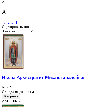
А
А
1
2
3
4
Сортировать по:
Икона Архистратиг Михаил аналойная
625 ₽
Скидка ограничена
В корзину
Арт. 19026