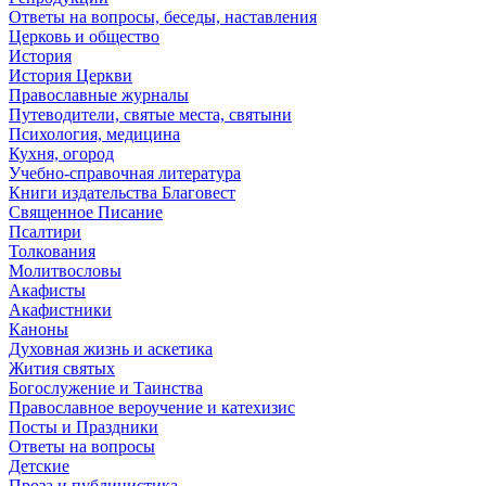
Ответы на вопросы, беседы, наставления
Церковь и общество
История
История Церкви
Православные журналы
Путеводители, святые места, святыни
Психология, медицина
Кухня, огород
Учебно-справочная литература
Книги издательства Благовест
Священное Писание
Псалтири
Толкования
Молитвословы
Акафисты
Акафистники
Каноны
Духовная жизнь и аскетика
Жития святых
Богослужение и Таинства
Православное вероучение и катехизис
Посты и Праздники
Ответы на вопросы
Детские
Проза и публицистика