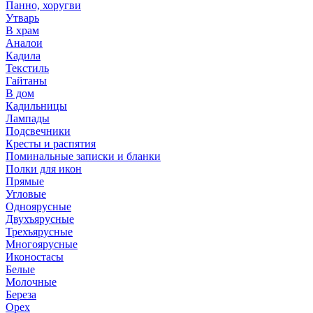
Панно, хоругви
Утварь
В храм
Аналои
Кадила
Текстиль
Гайтаны
В дом
Кадильницы
Лампады
Подсвечники
Кресты и распятия
Поминальные записки и бланки
Полки для икон
Прямые
Угловые
Одноярусные
Двухъярусные
Трехъярусные
Многоярусные
Иконостасы
Белые
Молочные
Береза
Орех