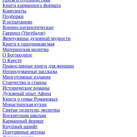
Книги карманного формата
Комплекты
Подборки
В испытаниях
Военно-патриотические
Гавриил (Ургебадзе)
Жемчужины духовной мудрости
Книги к праздникам мая
Материнская молитва
О Богородице
О Кресте
Православные книги для женщин
Непридуманные рассказы
Многотомные издания
Старчество и старцы
Исторические романы
Духовный опыт Афона
Книги о семье Романовых
Монастырская кухня
Святые целители, молитвы
Воскресным школам
Карманный формат
Крупный шрифт
Популярные авторы