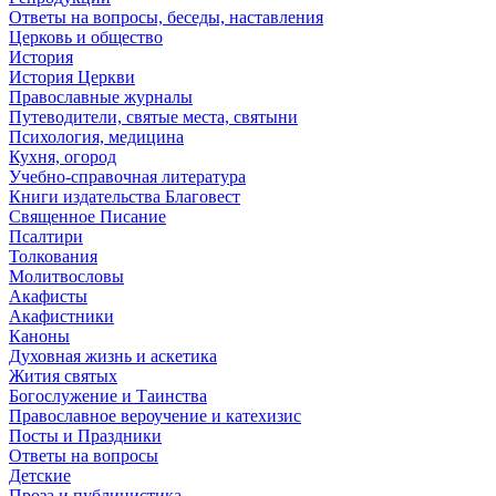
Ответы на вопросы, беседы, наставления
Церковь и общество
История
История Церкви
Православные журналы
Путеводители, святые места, святыни
Психология, медицина
Кухня, огород
Учебно-справочная литература
Книги издательства Благовест
Священное Писание
Псалтири
Толкования
Молитвословы
Акафисты
Акафистники
Каноны
Духовная жизнь и аскетика
Жития святых
Богослужение и Таинства
Православное вероучение и катехизис
Посты и Праздники
Ответы на вопросы
Детские
Проза и публицистика