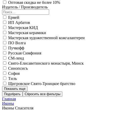
Оптовая скидка не более 10%
Издатель / Производитель
Ермей
ИП Арбатов
Мастерская КИД
Мастерская керамики
Мастерская художественной кожгалантереи
ПО Волга
Пучкофф
Русская Симфония
СМ-ленд
Свято-Елисаветинского монастыря, Минск
Синопсисъ
София
Тиль
Щигровское Свято-Троицкое братство
Показать еще
Подобрать
Главная
Иконы
Иконы Спасителя