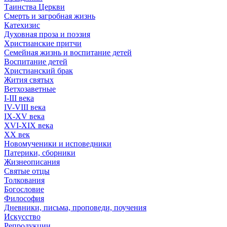
Таинства Церкви
Смерть и загробная жизнь
Катехизис
Духовная проза и поэзия
Христианские притчи
Семейная жизнь и воспитание детей
Воспитание детей
Христианский брак
Жития святых
Ветхозаветные
I-III века
IV-VIII века
IX-XV века
XVI-XIX века
XX век
Новомученики и исповедники
Патерики, сборники
Жизнеописания
Святые отцы
Толкования
Богословие
Философия
Дневники, письма, проповеди, поучения
Искусство
Репродукции