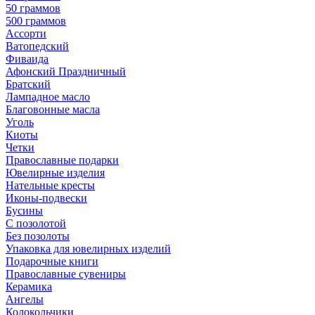
50 граммов
500 граммов
Ассорти
Ватопедский
Фиваида
Афонский Праздничный
Братский
Лампадное масло
Благовонные масла
Уголь
Киоты
Четки
Православные подарки
Ювелирные изделия
Нательные кресты
Иконы-подвески
Бусины
С позолотой
Без позолоты
Упаковка для ювелирных изделий
Подарочные книги
Православные сувениры
Керамика
Ангелы
Колокольчики