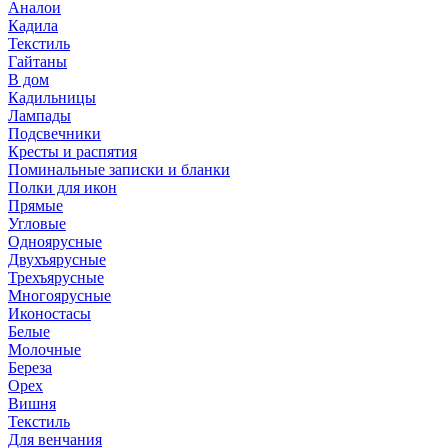
Аналои
Кадила
Текстиль
Гайтаны
В дом
Кадильницы
Лампады
Подсвечники
Кресты и распятия
Поминальные записки и бланки
Полки для икон
Прямые
Угловые
Одноярусные
Двухъярусные
Трехъярусные
Многоярусные
Иконостасы
Белые
Молочные
Береза
Орех
Вишня
Текстиль
Для венчания