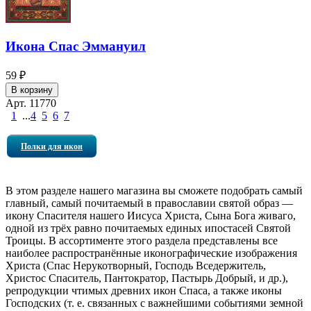
Икона Спас Эммануил
59 ₽
В корзину
Арт. 11770
1
...
4
5
6
7
Полки для икон
В этом разделе нашего магазина вы сможете подобрать самый
главный, самый почитаемый в православии святой образ —
икону Спасителя нашего Иисуса Христа, Сына Бога живаго,
одной из трёх равно почитаемых единых ипостасей Святой
Троицы. В ассортименте этого раздела представлены все
наиболее распространённые иконографические изображения
Христа (Спас Нерукотворный, Господь Вседержитель,
Христос Спаситель, Пантократор, Пастырь Добрый, и др.),
репродукции чтимых древних икон Спаса, а также иконы
Господских (
т. е.
связанных с важнейшими событиями земной