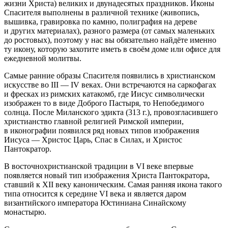
жизни Христа) великих и двунадесятых праздников. Иконы
Спасителя выполнены в различной технике (живопись,
вышивка, гравировка по камню, полиграфия на дереве
и других материалах), разного размера (от самых маленьких
до ростовых), поэтому у нас вы обязательно найдёте именно
ту икону, которую захотите иметь в своём доме или офисе для
ежедневной молитвы.
Самые ранние образы Спасителя появились в христианском
искусстве во III — IV веках. Они встречаются на саркофагах
и фресках из римских катакомб, где Иисус символически
изображен то в виде Доброго Пастыря, то Непобедимого
солнца. После Миланского эдикта (313 г.), провозгласившего
христианство главной религией Римской империи,
в иконографии появился ряд новых типов изображения
Иисуса — Христос Царь, Спас в Силах, и Христос
Пантократор.
В восточнохристианской традиции в VI веке впервые
появляется новый тип изображения Христа Пантократора,
ставший к XII веку каноническим. Самая ранняя икона такого
типа относится к середине VI века и является даром
византийского императора Юстиниана Синайскому
монастырю.