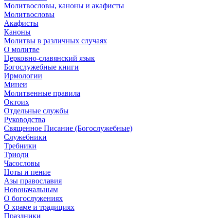
Молитвословы, каноны и акафисты
Молитвословы
Акафисты
Каноны
Молитвы в различных случаях
О молитве
Церковно-славянский язык
Богослужебные книги
Ирмологии
Минеи
Молитвенные правила
Октоих
Отдельные службы
Руководства
Священное Писание (Богослужебные)
Служебники
Требники
Триоди
Часословы
Ноты и пение
Азы православия
Новоначальным
О богослужениях
О храме и традициях
Праздники