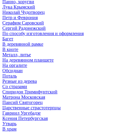
Панно, хоругви
Лука Крымский
Николай Чудотворец
Петр и Феврония
Серафим Саровский
Сергий Радонежский
По способу изготовления и оформления
Багет
В деревянной рамке
В киоте
Металл, литье
На деревянном планшете
На оргалите
Обсидиан
Поталь
Резные из дерева
Со стразами
Спиридон Тримифунтский
Матрона Московская
Паисий Святогорец
Царственные страстотерпцы
Гавриил Ургебадзе
Ксения Петербургская
Утварь
В храм