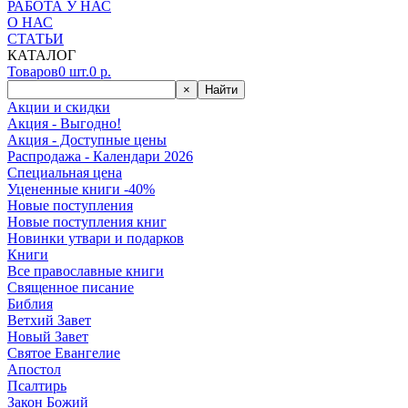
РАБОТА У НАС
О НАС
СТАТЬИ
КАТАЛОГ
Товаров
0
шт.
0
р.
×
Найти
Акции и скидки
Акция - Выгодно!
Акция - Доступные цены
Распродажа - Календари 2026
Специальная цена
Уцененные книги -40%
Новые поступления
Новые поступления книг
Новинки утвари и подарков
Книги
Все православные книги
Священное писание
Библия
Ветхий Завет
Новый Завет
Святое Евангелие
Апостол
Псалтирь
Закон Божий