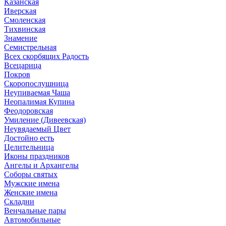
Казанская
Иверская
Смоленская
Тихвинская
Знамение
Семистрельная
Всех скорбящих Радость
Всецарица
Покров
Скоропослушница
Неупиваемая Чаша
Неопалимая Купина
Феодоровская
Умиление (Дивеевская)
Неувядаемый Цвет
Достойно есть
Целительница
Иконы праздников
Ангелы и Архангелы
Соборы святых
Мужские имена
Женские имена
Складни
Венчальные пары
Автомобильные