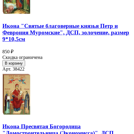
Икона "Святые благоверные князья Петр и
Феврония Муромские", ДСП, золочение, размер
9*10,5см
850 ₽
Скидка ограничена
В корзину
Арт. 38422
Икона Пресвятая Богородица
"Домостроительница (Экономисса)", ДСП,