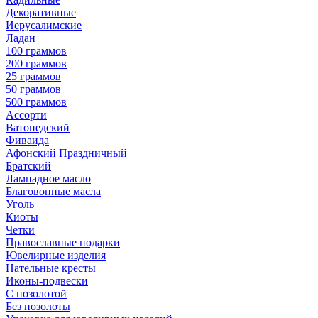
Декоративные
Иерусалимские
Ладан
100 граммов
200 граммов
25 граммов
50 граммов
500 граммов
Ассорти
Ватопедский
Фиваида
Афонский Праздничный
Братский
Лампадное масло
Благовонные масла
Уголь
Киоты
Четки
Православные подарки
Ювелирные изделия
Нательные кресты
Иконы-подвески
С позолотой
Без позолоты