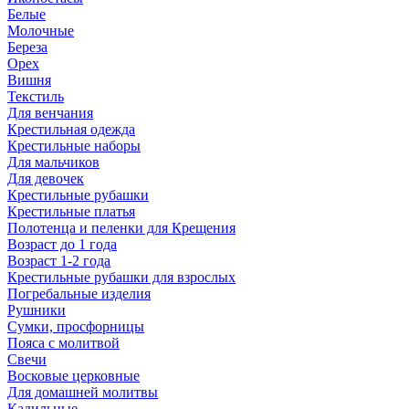
Белые
Молочные
Береза
Орех
Вишня
Текстиль
Для венчания
Крестильная одежда
Крестильные наборы
Для мальчиков
Для девочек
Крестильные рубашки
Крестильные платья
Полотенца и пеленки для Крещения
Возраст до 1 года
Возраст 1-2 года
Крестильные рубашки для взрослых
Погребальные изделия
Рушники
Сумки, просфорницы
Пояса с молитвой
Свечи
Восковые церковные
Для домашней молитвы
Кадильные