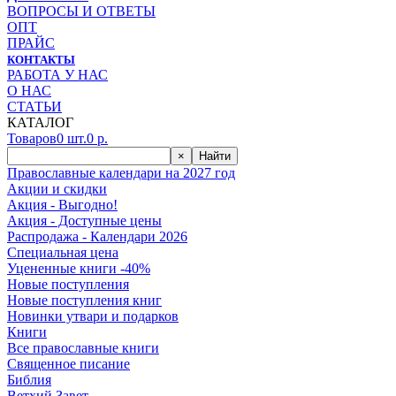
ВОПРОСЫ И ОТВЕТЫ
ОПТ
ПРАЙС
КОНТАКТЫ
РАБОТА У НАС
О НАС
СТАТЬИ
КАТАЛОГ
Товаров
0
шт.
0
р.
×
Найти
Православные календари на 2027 год
Акции и скидки
Акция - Выгодно!
Акция - Доступные цены
Распродажа - Календари 2026
Специальная цена
Уцененные книги -40%
Новые поступления
Новые поступления книг
Новинки утвари и подарков
Книги
Все православные книги
Священное писание
Библия
Ветхий Завет