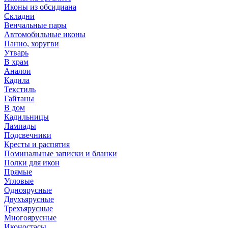
Иконы из обсидиана
Складни
Венчальные пары
Автомобильные иконы
Панно, хоругви
Утварь
В храм
Аналои
Кадила
Текстиль
Гайтаны
В дом
Кадильницы
Лампады
Подсвечники
Кресты и распятия
Поминальные записки и бланки
Полки для икон
Прямые
Угловые
Одноярусные
Двухъярусные
Трехъярусные
Многоярусные
Иконостасы