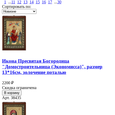
1
...
11
12
13
14
15
16
17
...
30
Сортировать по:
Икона Пресвятая Богородица
"Домостроительница (Экономисса)", размер
13*16см, золочение поталью
2200 ₽
Скидка ограничена
В корзину
Арт. 38435