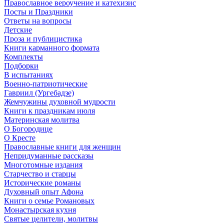
Православное вероучение и катехизис
Посты и Праздники
Ответы на вопросы
Детские
Проза и публицистика
Книги карманного формата
Комплекты
Подборки
В испытаниях
Военно-патриотические
Гавриил (Ургебадзе)
Жемчужины духовной мудрости
Книги к праздникам июля
Материнская молитва
О Богородице
О Кресте
Православные книги для женщин
Непридуманные рассказы
Многотомные издания
Старчество и старцы
Исторические романы
Духовный опыт Афона
Книги о семье Романовых
Монастырская кухня
Святые целители, молитвы