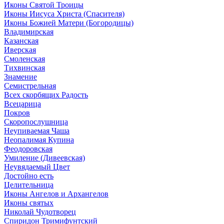
Иконы Святой Троицы
Иконы Иисуса Христа (Спасителя)
Иконы Божией Матери (Богородицы)
Владимирская
Казанская
Иверская
Смоленская
Тихвинская
Знамение
Семистрельная
Всех скорбящих Радость
Всецарица
Покров
Скоропослушница
Неупиваемая Чаша
Неопалимая Купина
Феодоровская
Умиление (Дивеевская)
Неувядаемый Цвет
Достойно есть
Целительница
Иконы Ангелов и Архангелов
Иконы святых
Николай Чудотворец
Спиридон Тримифунтский