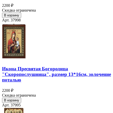
2200 ₽
Скидка ограничена
В корзину
Арт. 37998
Икона Пресвятая Богородица
"Скоропослушница", размер 13*16см, золочение
поталью
2200 ₽
Скидка ограничена
В корзину
Арт. 37995