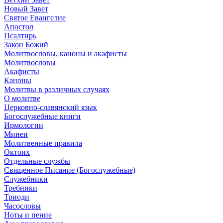
Новый Завет
Святое Евангелие
Апостол
Псалтирь
Закон Божий
Молитвословы, каноны и акафисты
Молитвословы
Акафисты
Каноны
Молитвы в различных случаях
О молитве
Церковно-славянский язык
Богослужебные книги
Ирмологии
Минеи
Молитвенные правила
Октоих
Отдельные службы
Священное Писание (Богослужебные)
Служебники
Требники
Триоди
Часословы
Ноты и пение