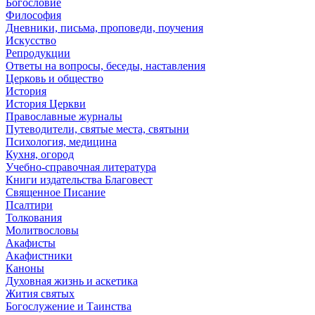
Богословие
Философия
Дневники, письма, проповеди, поучения
Искусство
Репродукции
Ответы на вопросы, беседы, наставления
Церковь и общество
История
История Церкви
Православные журналы
Путеводители, святые места, святыни
Психология, медицина
Кухня, огород
Учебно-справочная литература
Книги издательства Благовест
Священное Писание
Псалтири
Толкования
Молитвословы
Акафисты
Акафистники
Каноны
Духовная жизнь и аскетика
Жития святых
Богослужение и Таинства