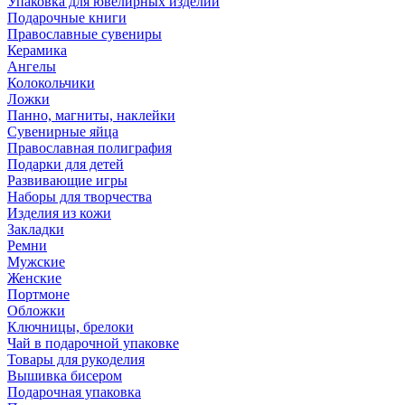
Упаковка для ювелирных изделий
Подарочные книги
Православные сувениры
Керамика
Ангелы
Колокольчики
Ложки
Панно, магниты, наклейки
Сувенирные яйца
Православная полиграфия
Подарки для детей
Развивающие игры
Наборы для творчества
Изделия из кожи
Закладки
Ремни
Мужские
Женские
Портмоне
Обложки
Ключницы, брелоки
Чай в подарочной упаковке
Товары для рукоделия
Вышивка бисером
Подарочная упаковка