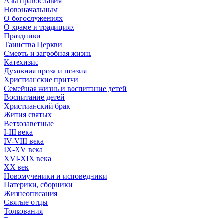
Азы православия
Новоначальным
О богослужениях
О храме и традициях
Праздники
Таинства Церкви
Смерть и загробная жизнь
Катехизис
Духовная проза и поэзия
Христианские притчи
Семейная жизнь и воспитание детей
Воспитание детей
Христианский брак
Жития святых
Ветхозаветные
I-III века
IV-VIII века
IX-XV века
XVI-XIX века
XX век
Новомученики и исповедники
Патерики, сборники
Жизнеописания
Святые отцы
Толкования