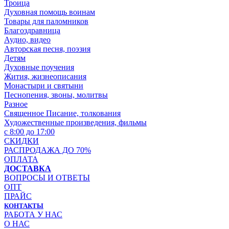
Троица
Духовная помощь воинам
Товары для паломников
Благоздравница
Аудио, видео
Авторская песня, поэзия
Детям
Духовные поучения
Жития, жизнеописания
Монастыри и святыни
Песнопения, звоны, молитвы
Разное
Священное Писание, толкования
Художественные произведения, фильмы
с 8:00 до 17:00
СКИДКИ
РАСПРОДАЖА ДО 70%
ОПЛАТА
ДОСТАВКА
ВОПРОСЫ И ОТВЕТЫ
ОПТ
ПРАЙС
КОНТАКТЫ
РАБОТА У НАС
О НАС