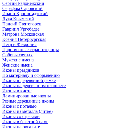
Сергий Радонежский
Серафим Саровский
Иоанн Кронштадтский
Лука Крымский
Паисий Святогорец
Гавриил Ургебадзе
Матрона Московская
Ксения Петербургская
Петр и Феврония
Царственные страстотерпцы
Соборы святых
Мужские имена
Женские имена
Иконы праздников
По материалу и оформлению
Иконы в деревянной рамке
Иконы на деревянном планшете
Иконы в киоте
Ламинированные иконы
Резные деревянные иконы
Иконы с поталью
Иконы из металла (литьё)
Иконы со стразами
Иконы в багетной раме
Иконы на оргалите